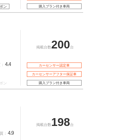
ポン
購入プラン付き車両
200
掲載台数
台
4.4
質：
カーセンサー認定車
カーセンサーアフター保証車
ポン
購入プラン付き車両
198
掲載台数
台
4.9
質：