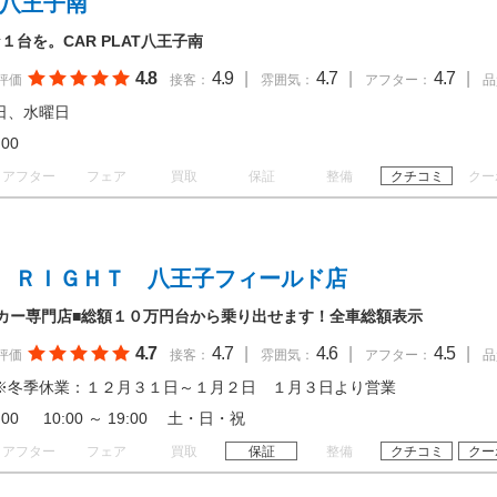
 八王子南
台を。CAR PLAT八王子南
4.8
4.9
|
4.7
|
4.7
|
評価
接客：
雰囲気：
アフター：
品
日、水曜日
18:00
アフター
フェア
買取
保証
整備
クチコミ
クー
 ＲＩＧＨＴ 八王子フィールド店
カー専門店■総額１０万円台から乗り出せます！全車総額表示
4.7
4.7
|
4.6
|
4.5
|
評価
接客：
雰囲気：
アフター：
品
※冬季休業：１２月３１日～１月２日 １月３日より営業
19:00 10:00 ～ 19:00 土・日・祝
アフター
フェア
買取
保証
整備
クチコミ
クー