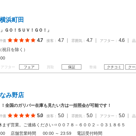
 横浜町田
田」ＧＯ！ＳＵＶ！ＧＯ！」
4.7
4.7
|
4.7
|
4.6
|
評価
接客：
雰囲気：
アフター：
品
（祝日を除く）
20:00
アフター
フェア
買取
保証
整備
クチコミ
クー
みなみ野店
！！全国のガリバー在庫も見たい方は一括照会が可能です！
5.0
5.0
|
5.0
|
5.0
|
評価
接客：
雰囲気：
アフター：
品
休まず営業。ご連絡ください⇒００７８－６００２－０３１８６５
 20:00 店舗営業時間 00:00 ～ 23:59 電話受付時間