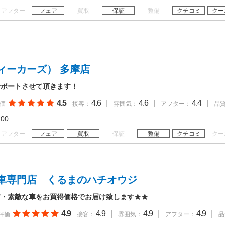
アフター
フェア
買取
保証
整備
クチコミ
クー
ィーカーズ） 多摩店
サポートさせて頂きます！
4.5
4.6
|
4.6
|
4.4
|
価
接客：
雰囲気：
アフター：
品
20:00
アフター
フェア
買取
保証
整備
クチコミ
クー
車専門店 くるまのハチオウジ
店・素敵な車をお買得価格でお届け致します★★
4.9
4.9
|
4.9
|
4.9
|
評価
接客：
雰囲気：
アフター：
品