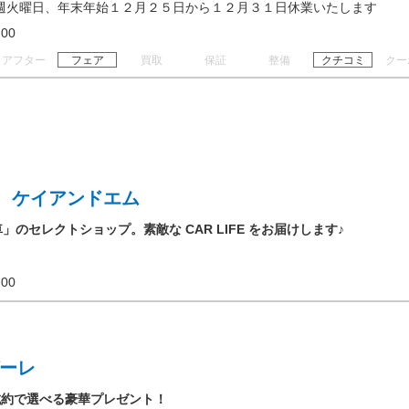
週火曜日、年末年始１２月２５日から１２月３１日休業いたします
19:00
アフター
フェア
買取
保証
整備
クチコミ
クー
 ケイアンドエム
」のセレクトショップ。素敵な CAR LIFE をお届けします♪
20:00
ガーレ
成約で選べる豪華プレゼント！