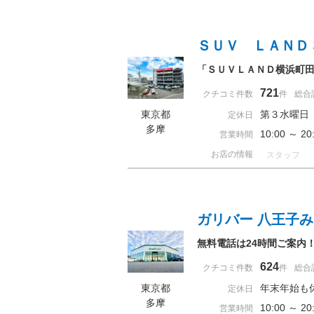
ＳＵＶ ＬＡＮＤ
「ＳＵＶＬＡＮＤ横浜町
721
クチコミ件数
件
総合
東京都
第３水曜日
定休日
多摩
10:00 ～ 
営業時間
お店の情報
スタッフ
ガリバー 八王子
無料電話は24時間ご案内
624
クチコミ件数
件
総合
東京都
年末年始も
定休日
多摩
10:00 ～
営業時間