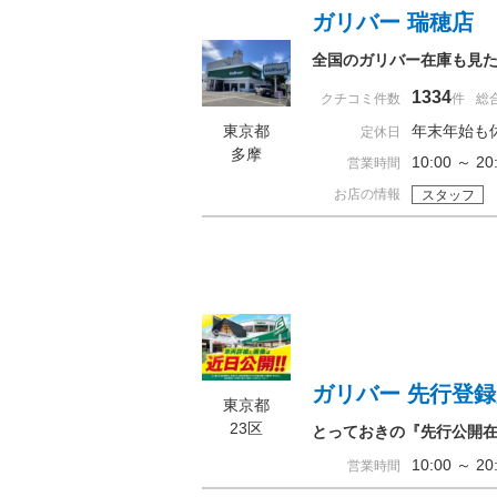
ガリバー 瑞穂店
全国のガリバー在庫も見
1334
クチコミ件数
件
総
東京都
年末年始も
定休日
多摩
10:00 ～
営業時間
お店の情報
スタッフ
ガリバー 先行登
東京都
23区
とっておきの『先行公開
10:00 ～ 
営業時間