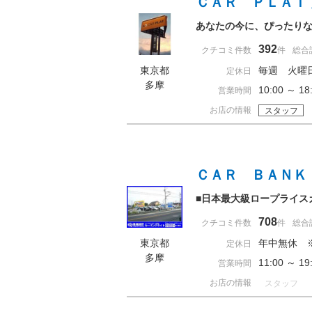
ＣＡＲ ＰＬＡＴ
あなたの今に、ぴったりな１
392
クチコミ件数
件
総合
東京都
毎週 火曜
定休日
多摩
10:00 ～ 
営業時間
お店の情報
スタッフ
ＣＡＲ ＢＡＮＫ
■日本最大級ロープライス
708
クチコミ件数
件
総合
東京都
年中無休 
定休日
多摩
11:00 ～ 
営業時間
お店の情報
スタッフ