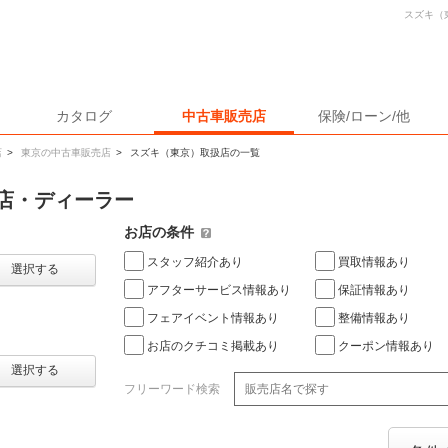
スズキ（
カタログ
中古車販売店
保険/ローン/他
店
>
東京の中古車販売店
>
スズキ（東京）取扱店の一覧
店・ディーラー
お店の条件
スタッフ紹介あり
買取情報あり
選択する
アフターサービス情報あり
保証情報あり
フェアイベント情報あり
整備情報あり
お店のクチコミ掲載あり
クーポン情報あり
選択する
フリーワード検索