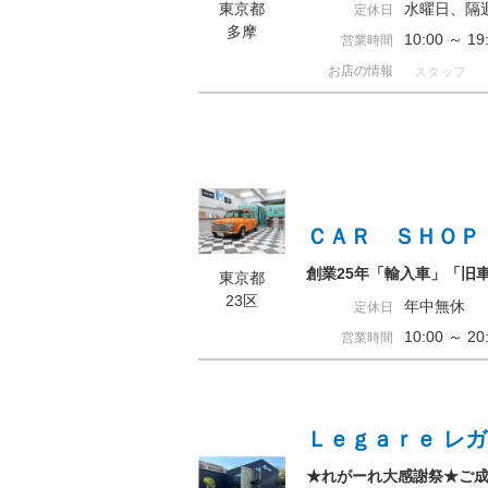
東京都
水曜日、隔
定休日
多摩
10:00 ～ 
営業時間
お店の情報
スタッフ
ＣＡＲ ＳＨＯＰ
創業25年「輸入車」「旧車
東京都
23区
年中無休
定休日
10:00 ～ 
営業時間
Ｌｅｇａｒｅ レ
★れがーれ大感謝祭★ご