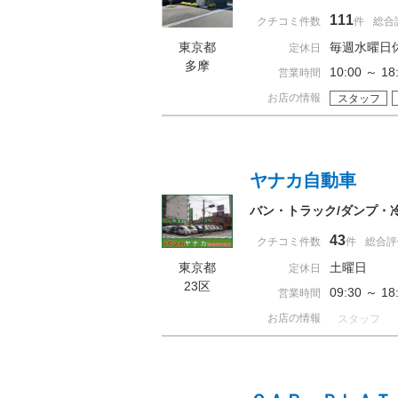
111
クチコミ件数
件
総合
東京都
毎週水曜日
定休日
多摩
10:00 ～ 
営業時間
お店の情報
スタッフ
ヤナカ自動車
バン・トラック/ダンプ・冷
43
クチコミ件数
件
総合評
東京都
土曜日
定休日
23区
09:30 ～ 
営業時間
お店の情報
スタッフ