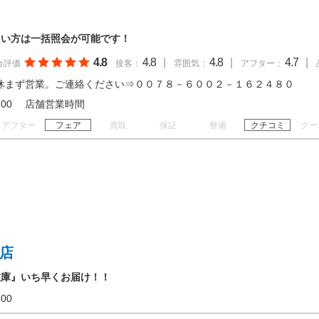
たい方は一括照会が可能です！
4.8
4.8
|
4.8
|
4.7
|
合評価
接客：
雰囲気：
アフター：
休まず営業。ご連絡ください⇒００７８－６００２－１６２４８０
 20:00 店舗営業時間
アフター
フェア
買取
保証
整備
クチコミ
クー
録店
在庫』いち早くお届け！！
20:00