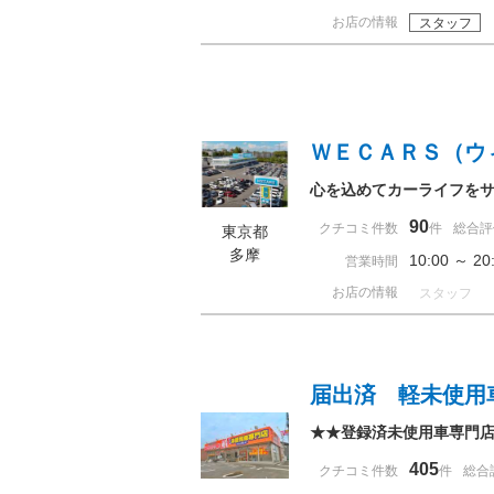
お店の情報
スタッフ
ＷＥＣＡＲＳ（ウ
心を込めてカーライフを
90
クチコミ件数
件
総合評
東京都
多摩
10:00 ～ 
営業時間
お店の情報
スタッフ
届出済 軽未使用
★★登録済未使用車専門
405
クチコミ件数
件
総合