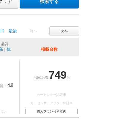
クリア
検索する
10
最後
前へ
次へ
品質
高
低
掲載台数
｜
749
掲載台数
台
4.8
質：
カーセンサー認定車
カーセンサーアフター保証車
ポン
購入プラン付き車両