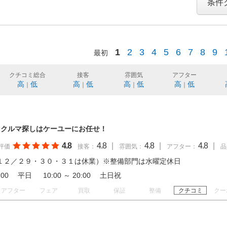
条件
1
2
3
4
5
6
7
8
9
最初
クチコミ総合
接客
雰囲気
アフター
高
低
高
低
高
低
高
低
｜
｜
｜
｜
 クルマ探しはケーユーにお任せ！
4.8
4.8
|
4.8
|
4.8
|
評価
接客：
雰囲気：
アフター：
品
１２／２９・３０・３１は休業）※整備部門は水曜定休日
19:00 平日 10:00 ～ 20:00 土日祝
アフター
フェア
買取
保証
整備
クチコミ
クー