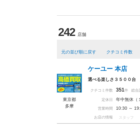
242
店舗
元の並び順に戻す
クチコミ件数
ケーユー 本店
選べる楽しさ３５００台
351
クチコミ件数
件
総合
東京都
年中無休（
定休日
多摩
10:30 ～ 
営業時間
お店の情報
スタッフ