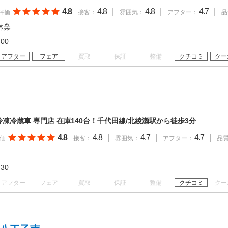
4.8
4.8
|
4.8
|
4.7
|
評価
接客：
雰囲気：
アフター：
品
休業
18:00
アフター
フェア
買取
保証
整備
クチコミ
クー
凍冷蔵車 専門店 在庫140台！千代田線/北綾瀬駅から徒歩3分
4.8
4.8
|
4.7
|
4.7
|
価
接客：
雰囲気：
アフター：
品
18:30
アフター
フェア
買取
保証
整備
クチコミ
クー