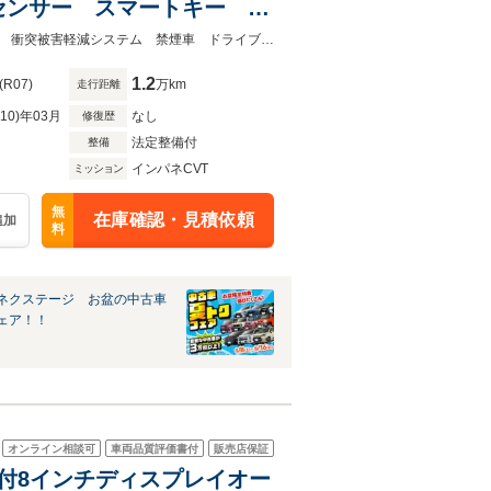
センサー スマートキー
オートライト オートエアコ
★ネクステージ夏トクフェア開催！８月８～１６日まで★４ＷＤ 全周囲カメラ 衝突被害軽減システム 禁煙車 ドライブレコーダー コーナーセンサー
1.2
(R07)
万km
走行距離
R10)年03月
なし
修復歴
法定整備付
整備
インパネCVT
ミッション
無
在庫確認・見積依頼
追加
料
ネクステージ お盆の中古車
ェア！！
オンライン相談可
車両品質評価書付
販売店保証
機能付8インチディスプレイオー