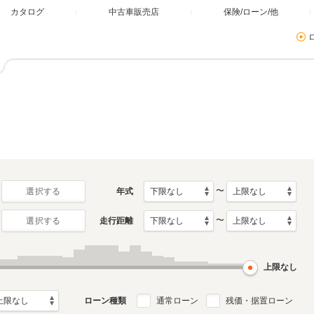
カタログ
中古車販売店
保険/ローン/他
〜
年式
選択する
〜
走行距離
選択する
上限なし
ローン種類
通常ローン
残価・据置ローン