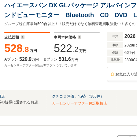
ハイエースバン DX GLパッケージ アルパイ
ンドビューモニター Bluetooth CD DVD
ンプモデリスタエアロ HDMI USBポート 1
ルダー
2026
年式
支払総額
車両本体価格
528
522
2028(
車検
.8
.2
万円
万円
保証付
保証
529.9
531.6
A
プラン
B
プラン
万円
万円
2800C
排気量
カーセンサーアフター保証がBプランに付いています
お気に入り
府店
クチコミ評価：
4.9
点（
386
件）
☆.+°全車両無料保証付き！地域の皆様に愛されるお店を目指します！！°+.☆
カーセンサーアフター保証取扱店