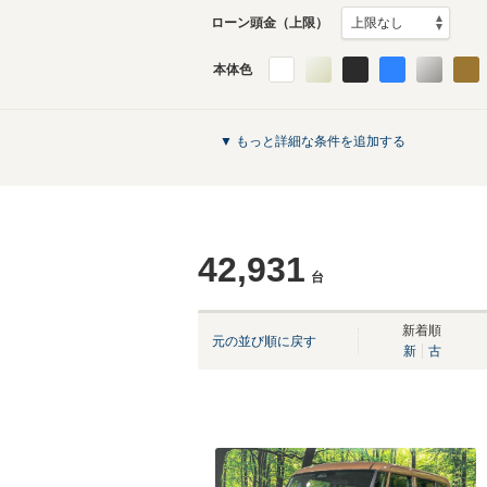
ローン頭金（上限）
本体色
▼ もっと詳細な条件を追加する
42,931
台
新着順
元の並び順に戻す
新
古