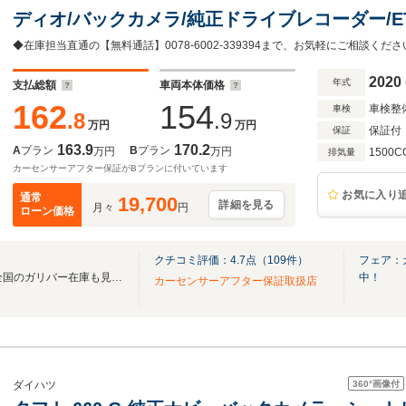
ディオ/バックカメラ/純正ドライブレコーダー/E
ー/Bluetooth接続可/セーフティセンス/レー
車
2020
年式
支払総額
車両本体価格
162
154
車検整
車検
.8
.9
万円
万円
保証付
保証
163.9
170.2
A
プラン
B
プラン
万円
万円
1500C
排気量
カーセンサーアフター保証がBプランに付いています
お気に入り
通常
19,700
詳細を見る
月々
円
ローン価格
クチコミ評価：
4.7
点（
109
件）
フェア：
無料電話は24時間ご案内！！全国のガリバー在庫も見たい方は一括照会が可能です！
中！
カーセンサーアフター保証取扱店
360°
画像付
ダイハツ