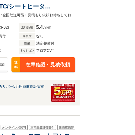
TC/シートヒータ
ダークルーズコントロール/禁煙
◆在庫担当直通の【無料通話】0078-6002-339394まで、お気軽にご相談ください全国陸送可能！見積もり依頼お待ちしております。◆まずはお気軽にお電話ください！
5.4
(R02)
万km
走行距離
備付
なし
修復歴
法定整備付
整備
C
フロアCVT
ミッション
無
在庫確認・見積依頼
追加
料
ガリバー5万円買取保証実施
オンライン相談可
車両品質評価書付
販売店保証