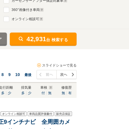
カーセンサーアフター保証対象車
360
°画像付き車両
オンライン相談可
42,931
ア
台 検索する
スライドショーで見る
8
9
10
前へ
次へ
最後
走行距離
排気量
車検
修復歴
多
少
多
少
付
無
無
有
オンライン相談可
車両品質評価書付
販売店保証
 純正9インチナビ 全周囲カメ