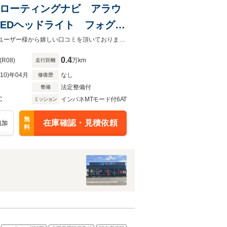
ンフローティングナビ アラウ
 LEDヘッドライト フォグラ
00Wコンセント ドリンクホ
グループ総在庫常時500台以上！！販売だけでなく無料査定買取強化中！多くのユーザー様から嬉しい口コミを頂いております！！自社保証最長5年！！アフターサポートも充実！！
0.4
(R08)
万km
走行距離
R10)年04月
なし
修復歴
法定整備付
整備
C
インパネMTモード付6AT
ミッション
無
在庫確認・見積依頼
追加
料