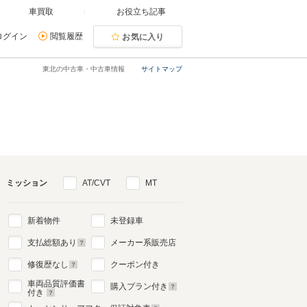
車買取
お役立ち記事
ログイン
閲覧履歴
お気に入り
東北の中古車・中古車情報
サイトマップ
ミッション
AT/CVT
MT
新着物件
未登録車
支払総額あり
メーカー系販売店
修復歴なし
クーポン付き
車両品質評価書
購入プラン付き
付き