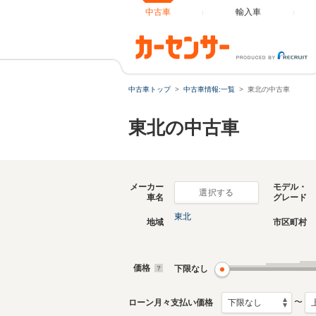
中古車
輸入車
中古車トップ
中古車情報:一覧
東北の中古車
東北の中古車
メーカー
モデル・
選択する
車名
グレード
東北
地域
市区町村
価格
下限なし
〜
ローン月々支払い価格