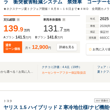
ラ 衝突被害軽減システム 禁煙車 コーナー
LEDヘッドライト ETC オートハイビーム 
ン
2025
年式
支払総額
車両本体価格
139
131
2028(
車検
.9
.7
万円
万円
保証付
保証
141.5
141.6
A
プラン
B
プラン
万円
万円
660CC
排気量
通常
12,900
詳細を見る
月々
円
ローン価格
お気に入り
クチコミ評価：
4.4
点（
19
件）
フェア：
全国のグループ総在庫30,000台から選べる！お気に入りの愛車がきっと見つかります！
夏トクフ
カーセンサーアフター保証取扱店
360°
画像付
トヨタ
ヤリス 1.5 ハイブリッド Z 寒冷地仕様/ナビ