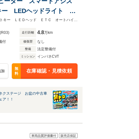
トヒーター スマートアシス
ー LEDヘッドライト オ
ラー 革巻きハンドル 禁煙
★ネクステージ夏トクフェア開催！８月８～１６日まで★ガラスルーフ スマートキー ＬＥＤヘッド ＥＴＣ オートハイビーム オートエアコン 電動格納ミラー
4.8
(R03)
万km
走行距離
備付
なし
修復歴
法定整備付
整備
インパネCVT
ミッション
無
在庫確認・見積依頼
追加
料
ネクステージ お盆の中古車
ェア！！
車両品質評価書付
販売店保証