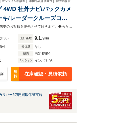
オンライン相談可
車両品質評価書付
販売店保証
グ 4WD 社外ナビ/バックカメ
ーキ/レーダークルーズコン
ー/社外ナビ/フルセ
◆当店以外で購入される場合は陸送費用等、別途費用が発生します。◆販売はご来場のお客様を優先させて頂きます。◆あらかじめご確認下さい※販売は一般のお客様に限ります。
ト
9.1
(H30)
万km
走行距離
備付
なし
修復歴
法定整備付
整備
C
インパネ7AT
ミッション
無
在庫確認・見積依頼
追加
料
ガリバー5万円買取保証実施