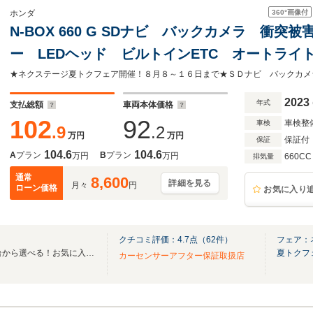
360°
画像付
ホンダ
N-BOX 660 G SDナビ バックカメラ 衝
ー LEDヘッド ビルトインETC オートラ
Bluetooth CD DVD再生 フルセグ
2023
年式
支払総額
車両本体価格
102
92
車検整
車検
.9
.2
万円
万円
保証付
保証
104.6
104.6
A
プラン
B
プラン
万円
万円
660CC
排気量
通常
8,600
詳細を見る
月々
円
ローン価格
お気に入り
クチコミ評価：
4.7
点（
62
件）
フェア：
全国のグループ総在庫30,000台から選べる！お気に入りの愛車がきっと見つかります！
夏トクフ
カーセンサーアフター保証取扱店