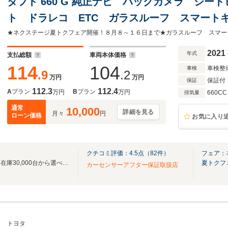
タフト 660 G 純正ナビ バックカメラ シー
ト ドラレコ ETC ガラスルーフ スマートキ
ートハイビーム オートエアコン 電動格納ミ
車
2021
年式
支払総額
車両本体価格
114
104
車検整
車検
.9
.2
万円
万円
保証付
保証
112.3
112.4
A
プラン
B
プラン
万円
万円
660CC
排気量
通常
10,000
詳細を見る
月々
円
ローン価格
お気に入り
クチコミ評価：
4.5
点（
82
件）
フェア：
★東証プライム市場上場★全国在庫30,000台から選べます★
夏トクフ
カーセンサーアフター保証取扱店
トヨタ