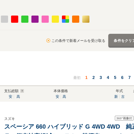
この条件で新着メールを受け取る
条件をクリ
1
2
3
4
5
6
7
最初
支払総額
本体価格
年式
安
高
安
高
新
古
360°
画像付
スズキ
スペーシア 660 ハイブリッド G 4WD 4WD