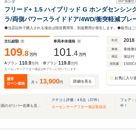
360°
画像付
ホンダ
フリード+ 1.5 ハイブリッド G ホンダセンシン
ラ/両側パワースライドドア/4WD/衝突軽減ブレ
トロール/レーンキープアシスト/コーナーセンサ
グ/Bluetooth・バックカメラ/ハーフレザーシー
2018
年式
支払総額
車両本体価格
109
101
車検整
車検
.8
.4
万円
万円
保証付
保証
110.9
119.8
A
プラン
B
プラン
万円
万円
1500C
排気量
カーセンサーアフター保証がBプランに付いています
お気に入り
通常
13,900
詳細を見る
月々
円
ローン価格
クチコミ評価：
4.6
点（
37
件）
フェア：
無料電話は24時間ご案内！！全国のガリバー在庫も見たい方は一括照会が可能です！
中！
カーセンサーアフター保証取扱店