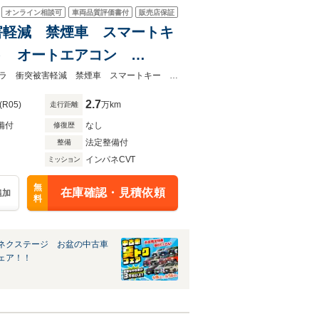
オンライン相談可
車両品質評価書付
販売店保証
突被害軽減 禁煙車 スマートキ
イト オートエアコン
★ネクステージ夏トクフェア開催！８月８～１６日まで★ＳＤナビ バックカメラ 衝突被害軽減 禁煙車 スマートキー ＬＥＤヘッド ビルトインＥＴＣ
2.7
(R05)
万km
走行距離
備付
なし
修復歴
法定整備付
整備
インパネCVT
ミッション
無
在庫確認・見積依頼
追加
料
ネクステージ お盆の中古車
ェア！！