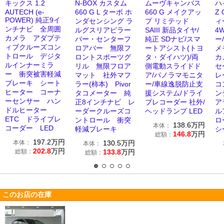
キックス 1.2
N-BOX カスタム
ムーヴキャンバス
ハ
AUTECH (e-
660 G L ターボ ホ
660 G メイクアッ
Z
POWER) 純正9イ
ンダセンシング ラ
プ リミテッド
ィ
ンチナビ 全周囲
ルグスリアピラー
SAIII 新品タイヤ/
4
カメラ アダプテ
バー・センターフ
純正 SDナビ/スマ
ー
ィブクルーズコン
ロアバー 無限フ
ートアシスト(トヨ
メ
トロール デジタ
ロントスポーツグ
タ・ダイハツ)/両
カ
ルインナーミラ
リル 無限フロア
側電動スライドド
セ
ー 衝突被害軽減
マット 社外マフ
ア/パノラマモニタ
レ
ブレーキ シート
ラー(柿本) Pivor
ー/車線逸脱防止支
コ
ヒーター コーナ
タコメーター 純
援システム/ドライ
ン
ーセンサー ハン
正8インチナビ レ
ブレコーダー 社外/
ア
ドルヒーター
ーダークルーズコ
ヘッドランプ LED
ル
ETC ドライブレ
ントロール 衝突
ロ
138.6
万円
本体：
コーダー LED
軽減ブレーキ
シ
146.8
万円
総額：
197.2
万円
本体：
130.5
万円
本体：
202.8
万円
総額：
133.8
万円
総額：
このお店の在庫