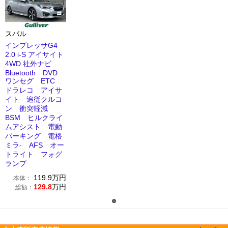
スバル
インプレッサG4
2.0 i-S アイサイト
4WD 社外ナビ
Bluetooth DVD
ワンセグ ETC
ドラレコ アイサ
イト 追従クルコ
ン 衝突軽減
BSM ヒルクライ
ムアシスト 電動
パーキング 電格
ミラ- AFS オー
トライト フォグ
ランプ
119.9
万円
本体：
129.8
万円
総額：