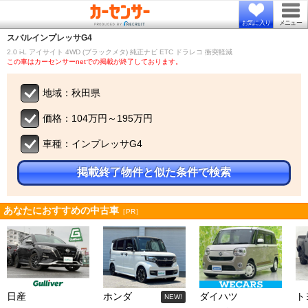
お気に入り
メニュー
スバル
インプレッサG4
2.0 i-L アイサイト 4WD (ブラックメタ) 純正ナビ ETC ドラレコ 衝突軽減
この車はカーセンサーnetでの掲載が終了しております。
地域：秋田県
価格：104万円～195万円
車種：インプレッサG4
掲載終了物件と似た条件で検索
あなたにおすすめの中古車
［PR］
日産
ホンダ
ダイハツ
ト
NEW!