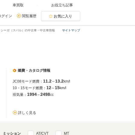
車買取
お役立ち記事
ログイン
閲覧履歴
お気に入り
クシーガ（スバル）の中古車・中古車情報
サイトマップ
燃費・カタログ情報
11.2
13.2
JC08モード燃費：
～
km/l
12
15
10・15モード燃費：
～
km/l
1994
2498
排気量：
～
cc
詳しく見る
ミッション
AT/CVT
MT