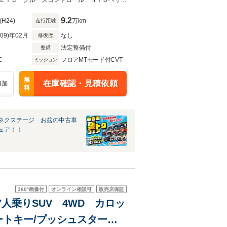
シュスタート クリアビュー
★グループ約３０，０００台の在庫から取り寄せ可能！★ナビ バックカメラ ＥＴＣ クルーズコントロール ＨＩＤヘッドライト 純正１７インチアルミホイール
9.2
(H24)
万km
走行距離
R09)年02月
なし
修復歴
法定整備付
整備
C
フロアMTモード付CVT
ミッション
無
在庫確認・見積依頼
追加
料
ネクステージ お盆の中古車
ェア！！
360°
画像付
オンライン相談可
販売店保証
 7人乗りSUV 4WD カロッ
トキー/プッシュスター