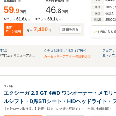
支払総額
車両本体価格
59
46
2027(
車検
.9
.8
万円
万円
保証付
保証
61.6
69.1
A
プラン
B
プラン
万円
万円
2500C
排気量
通常
7,400
詳細を見る
月々
円
ローン価格
お気に入り
専門店
クチコミ評価：
4.8
点（
179
件）
フェア：
「ネクステージ 春日部スバル車専門店」リニューアルオープン！
夏トクフ
カーセンサーアフター保証取扱店
スバル
エクシーガ 2.0 GT 4WD ワンオーナー・メモ
ルシフト・D席STIシート・HIDヘッドライト・
AW・STIタワーバー・社外ブースト計・水温