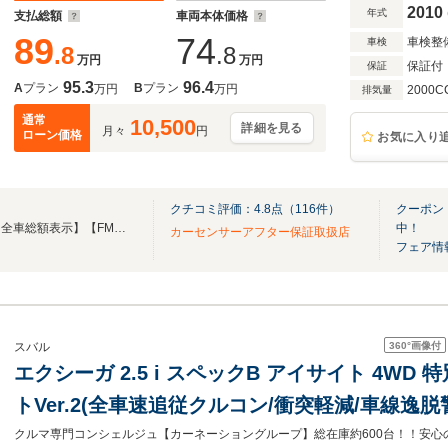
エアコン
2010
年式
支払総額
車両本体価格
89
74
車検整
車検
.8
.8
万円
万円
保証付
保証
95.3
96.4
A
プラン
B
プラン
万円
万円
2000C
排気量
通常
10,500
詳細を見る
月々
円
ローン価格
お気に入り
クチコミ評価：
4.8
点（
116
件）
クーポン
【総在庫常時８００台以上】【全車総額表示】【FMラジオ「Ｎａｃｃｋ５」CM放送中!!】
中！
カーセンサーアフター保証取扱店
フェア情
360°
画像付
スバル
エクシーガ 2.5 i スペックB アイサイト 4WD 
トVer.2(全車速追従クルコン/衝突軽減/車線逸脱
グ/BILSTEIN製ダンパー/アルカンターラ・革コ