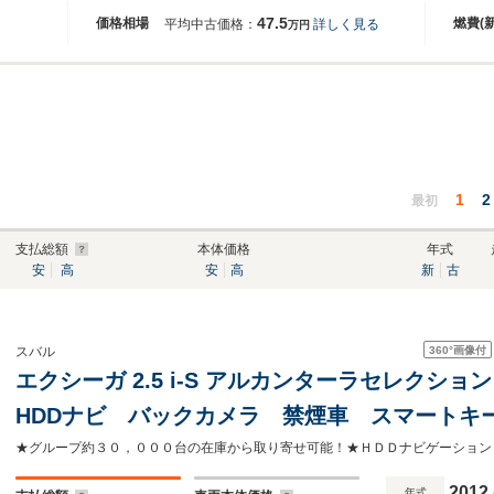
47.5
価格相場
燃費(
平均中古価格：
詳しく見る
万円
1
2
最初
支払総額
本体価格
年式
安
高
安
高
新
古
360°
画像付
スバル
エクシーガ 2.5 i-S アルカンターラセレクショ
HDDナビ バックカメラ 禁煙車 スマートキー
コン 純正17インチアルミ オートライト 
Bluetooth CD DVD再生 フルセグ
2012
年式