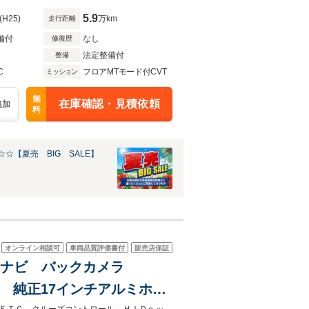
5.9
(H25)
万km
走行距離
備付
なし
修復歴
法定整備付
整備
C
フロアMTモード付CVT
ミッション
無
在庫確認・見積依頼
追加
料
☆【夏売 BIG SALE】
オンライン相談可
車両品質評価書付
販売店保証
4WD ナビ バックカメラ
ト 純正17インチアルミホイ