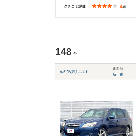
4
クチコミ評価
点
148
台
新着順
元の並び順に戻す
新
古