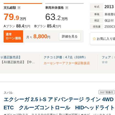
ト/carrozzeria製ナビ/ワンセグ/Bカメラ
2013
年式
支払総額
車両本体価格
79
63
車検整
車検
.9
.2
万円
万円
保証付
保証
88.4
85.4
A
プラン
B
プラン
万円
万円
2500C
排気量
通常
8,800
詳細を見る
月々
円
ローン価格
お気に入り
ＪＵ適正販売店】
クチコミ評価：
4.7
点（
318
件）
フェア：☆
【第三者機関品質評価書付き】【JU適正販売店】【中古自動車販売士資格者常駐】
☆☆
カーセンサーアフター保証取扱店
360°
画像付
スバル
エクシーガ 2.5 i-S アドバンテージ ライン 
ETC クルーズコントロール HIDヘッドライ