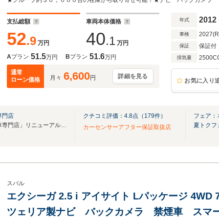
ール パワーシート キーレスアクセス プッ
パック デュアルオートエアコン
2012
年式
支払総額
車両本体価格
52
40
2027(
車検
.9
.1
万円
万円
保証付
保証
51.5
51.6
A
プラン
B
プラン
万円
万円
2500C
排気量
通常
6,600
詳細を見る
月々
円
ローン価格
お気に入り
専門店
クチコミ評価：
4.8
点（
179
件）
フェア：
「ネクステージ 春日部スバル車専門店」リニューアルオープン！
夏トクフ
カーセンサーアフター保証取扱店
スバル
エクシーガ 2.5 i アイサイト Lパッケージ 4WD
ツェリア製ナビ バックカメラ 禁煙車 スマー