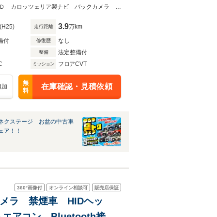
イト 純正17インチアルミホ
★グループ約３０，０００台の在庫から取り寄せ可能！★７人乗りＳＵＶ ４ＷＤ カロッツェリア製ナビ バックカメラ 禁煙車 スマートキー／プッシュスタート
3.9
(H25)
万km
走行距離
備付
なし
修復歴
法定整備付
整備
C
フロアCVT
ミッション
無
在庫確認・見積依頼
追加
料
ネクステージ お盆の中古車
ェア！！
360°
画像付
オンライン相談可
販売店保証
クカメラ 禁煙車 HIDヘッ
コン Bluetooth接