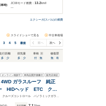
13.2
JC08モード燃費：
km/l
新車時)
---
エクシーガ(スバル)の燃費
スライドショーで見る
中古車相場
3
4
5
前へ
次へ
最後
走行距離
排気量
車検
修復歴
多
少
多
少
付
無
無
有
オンライン相談可
車両品質評価書付
販売店保証
ン 4WD ガラスルーフ 純正
 HIDヘッド ETC クル
デュアルエアコン
★グループ約３０，０００台の在庫から取り寄せ可能！★ＨＤＤナビゲーション クルーズコントロール パノラミックガラスルーフ キーレスアクセス ７人乗り
7.1
(H24)
万km
走行距離