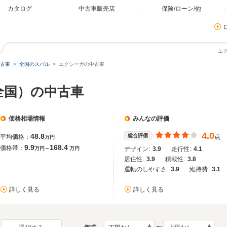
カタログ
中古車販売店
保険/ローン/他
エ
古車
全国のスバル
エクシーガの中古車
全国）の中古車
価格相場情報
みんなの評価
4.0
48.8
総合評価
平均価格：
点
万円
9.9
168.4
価格帯：
万円～
万円
デザイン:
3.9
走行性:
4.1
居住性:
3.9
積載性:
3.8
運転のしやすさ:
3.9
維持費:
3.1
詳しく見る
詳しく見る