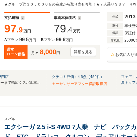
ト ドライブレコーダー ETC HIDヘッドラ
イール 横滑り防止機能
2013
年式
支払総額
車両本体価格
97
79
車検整
車検
.9
.4
万円
万円
保証付
保証
99.5
99.6
A
プラン
B
プラン
万円
万円
2500C
排気量
通常
8,000
詳細を見る
月々
円
ローン価格
お気に入り
専門店
クチコミ評価：
4.6
点（
459
件）
フェア：
スポーツカーからファミリーカーまで幅広くスバル車を取り揃えております。
夏トクフ
カーセンサーアフター保証取扱店
スバル
エクシーガ 2.5 i-S 4WD 7人乗 ナビ バッ
ド ETC ドラレコ クルコン デュアルオートエア