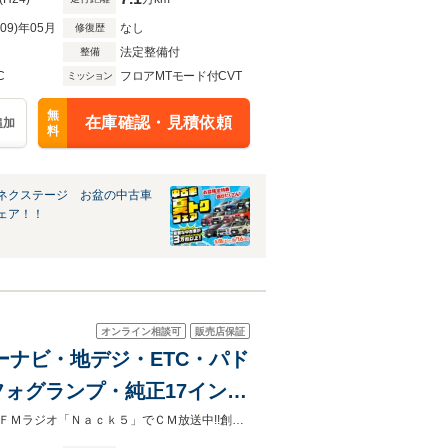
R09)年05月
なし
修復歴
法定整備付
整備
C
フロアMTモード付CVT
ミッション
無
在庫確認・見積依頼
追加
料
ネクステージ お盆の中古車
ェア！！
オンライン相談可
販売店保証
リーナビ・地デジ・ETC・パド
フォグランプ・純正17インチ
計・ウインカーミラー・オート
【自社ローン取り扱い】最寄り駅までの送迎も可能です！！全国ご納車対応！！ＦＭラジオ「Ｎａｃｋ５」でＣＭ放送中!!創業11周年記念☆本年度自動車税・消費税も込みの総額プライス!!