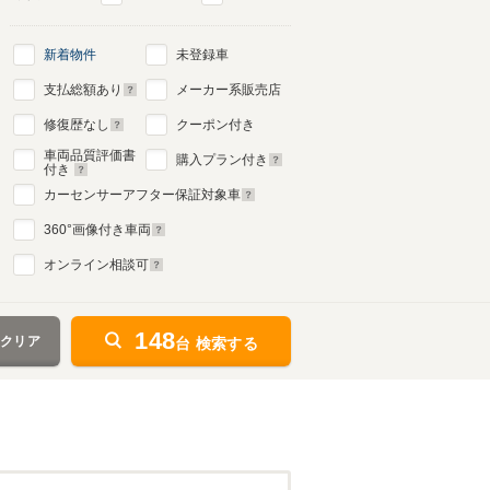
新着物件
未登録車
支払総額あり
メーカー系販売店
修復歴なし
クーポン付き
車両品質評価書
購入プラン付き
付き
カーセンサーアフター保証対象車
360
°画像付き車両
オンライン相談可
148
をクリア
台 検索する