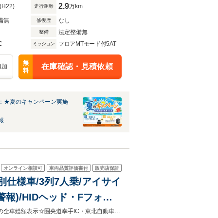
2.9
(H22)
万km
走行距離
備無
なし
修復歴
法定整備無
整備
C
フロアMTモード付5AT
ミッション
無
在庫確認・見積依頼
追加
料
：★夏のキャンペーン実施
報
オンライン相談可
車両品質評価書付
販売店保証
特別仕様車/3列7人乗/アイサイ
警報)/HIDヘッド・Fフォ
ンビシート/Pシー
クルマ専門コンシェルジュ【カーネーショングループ】総在庫約600台！！安心の全車総額表示☆圏央道幸手IC・東北自動車道岩槻ICから約30分とアクセス良好【直通電話048-753-6633】