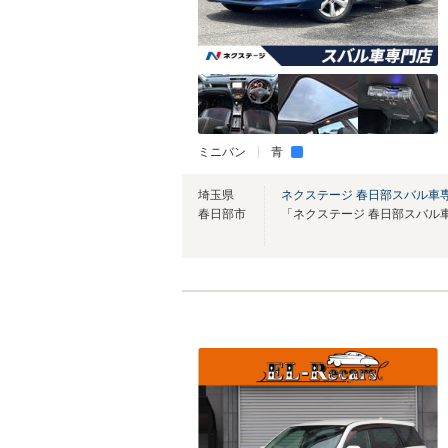
ミニバン
青
埼玉県
ネクステージ 春日部スバル車
春日部市