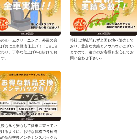
装のルームクリーニング、外装の磨
弊社は地域問わず全国各地へ販売して
上げ共に全車徹底仕上げ！！1台1台
おり、豊富な実績とノウハウがござい
だわり、丁寧な仕上げを心掛けてお
ますので、遠方のお客様も安心してお
ます。
問い合わせ下さい♪
入後も永く安心して愛車に乗ってい
だけるように、お得な価格で各種消
品の新品交換メンテナンスパックも