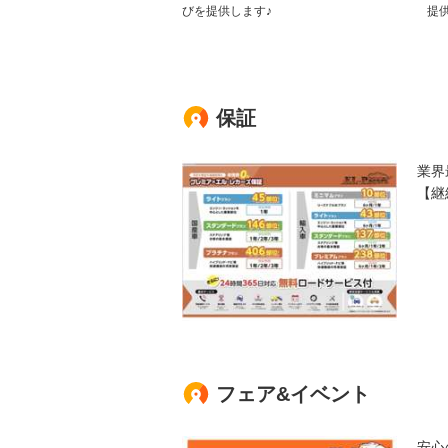
びを提供します♪
提
保証
業界
【継
フェア&イベント
安心