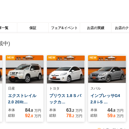
庫一覧
保証
フェア&イベント
お店の実績
お店のク
載中)
NEW
NEW
NEW
日産
トヨタ
スバル
エクストレイル
プリウス 1.8 S バ
インプレッサG4
2.0 20Xt…
ックカ…
2.0 i-S …
84
63
44
本体
本体
本体
.8
万円
.2
万円
.8
万円
92
78
59
総額
総額
総額
.8
万円
.2
万円
.8
万円