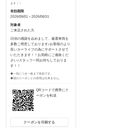
ます！！
有効期限
2026/08/01～2026/08/31
対象者
ご来店された方
日頃の感謝を込めまして、厳選車両を
多数ご用意しております♪お客様のより
良いカーライフの為にサポートさせて
いただきます！！お気軽にご連絡くだ
さい♪スタッフ一同お待ちしておりま
す！！
◆一回につき一枚まで有効です。
◆他のクーポンとの併用は出来ません。
QRコードで携帯にク
ーポンを転送
クーポンを印刷する