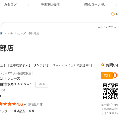
カタログ
中古車販売店
保険/ローン/他
エル・レカーズ 
店
エル・レカーズ 春日部店
日部店
お問い
上】【全車総額表示】【FMラジオ「Ｎａｃｃｋ５」CM放送中!!】
0
ンサーアフター保証取扱店
無料
エル・レカーズ
日部市水角１４７５－１
MAP
9:00
休
4.6
点
(投稿数72件)
※一部ダイヤ
※車の購入に
4.3
4.4
アフター：
品質：
せはご遠慮く