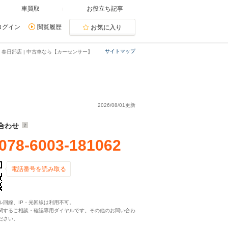
車買取
お役立ち記事
ログイン
閲覧履歴
お気に入り
サイトマップ
春日部店 | 中古車なら【カーセンサー】
2026/08/01更新
合わせ
078-6003-181062
電話番号を読み取る
ル回線、IP・光回線は利用不可。
関するご相談・確認専用ダイヤルです。その他のお問い合わ
ださい。