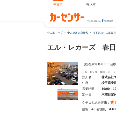
中古車
輸入車
中古車トップ
中古車販売店検索
埼玉県の中古車販売
エル・レカーズ 春
【総在庫常時８００台以
カーセンサー認定・カーセ
法人名
株式会社
住所
埼玉県春
営業時間
10:00～1
定休日
木曜日定
クチコミ総合評価：
4.6
4.6
接客：
雰囲気：