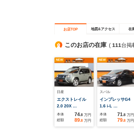
地図&アクセス
在
お店TOP
このお店の在庫
(
111
台掲
NEW
NEW
日産
スバル
エクストレイル
インプレッサG4
2.0 20X …
1.6 i-L …
74
71
本体
本体
.8
万円
.8
万円
89
79
総額
総額
.8
万円
.8
万円