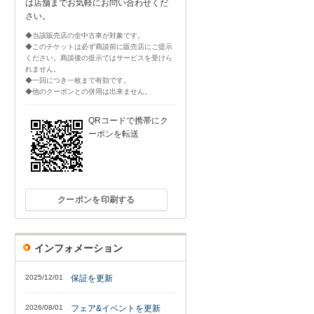
は店舗までお気軽にお問い合わせくだ
さい。
◆当該販売店の全中古車が対象です。
◆このチケットは必ず商談前に販売店にご提示
ください。商談後の提示ではサービスを受けら
れません。
◆一回につき一枚まで有効です。
◆他のクーポンとの併用は出来ません。
QRコードで携帯にク
ーポンを転送
クーポンを印刷する
インフォメーション
2025/12/01
保証を更新
2026/08/01
フェア&イベントを更新