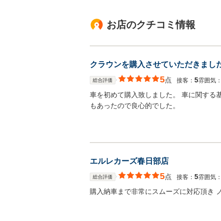
お店のクチコミ情報
クラウンを購入させていただきまし
5
点
5
接客：
雰囲気
総合評価
車を初めて購入致しました。 車に関する
もあったので良心的でした。
エルレカーズ春日部店
5
点
5
接客：
雰囲気
総合評価
購入納車まで非常にスムーズに対応頂き 