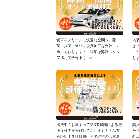
愛車をクリーンに快適な空間へ。除
内
菌・抗菌・オゾン脱臭加工を弊社にて
き
承っております！！詳細は弊社スタッ
こ
フ迄お問合せ下さい♪
り
掲載中のお車すべて第3者機関による厳
購
正な検査を実施しております！！品質
た
を証明する評価書付きで納得のお車選
耗