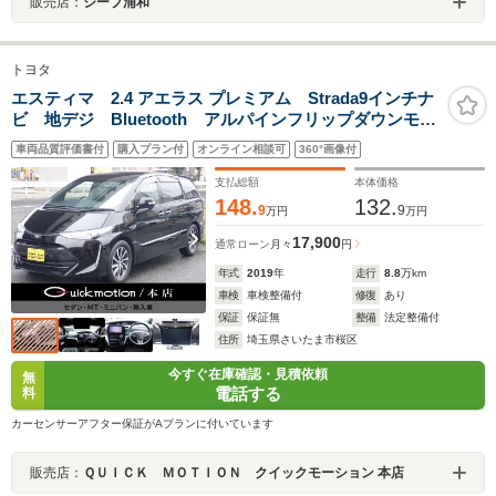
販売店：
ジープ浦和
トヨタ
エスティマ 2.4 アエラス プレミアム Strada9インチナ
ビ 地デジ Bluetooth アルパインフリップダウンモニ
ター 両側パワスラ クルーズコントロール ドラレ
車両品質評価書付
購入プラン付
オンライン相談可
360°画像付
コ ハーフレザー ETC LEDヘッドライト クリアラ
ンスソナー 衝突軽減
支払総額
本体価格
148.
132.
9
9
万円
万円
17,900
通常ローン
月々
円
年式
2019
年
走行
8.8
万km
車検
車検整備付
修復
あり
保証
保証無
整備
法定整備付
住所
埼玉県さいたま市桜区
今すぐ在庫確認・見積依頼
無
電話する
料
カーセンサーアフター保証がAプランに付いています
販売店：
ＱＵＩＣＫ ＭＯＴＩＯＮ クイックモーション 本店