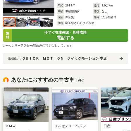
年式
2018
年
走行
9.9
万km
車検
車検整備付
修復
なし
保証
保証無
整備
法定整備付
住所
埼玉県さいたま市桜区
今すぐ在庫確認・見積依頼
無
電話する
料
カーセンサーアフター保証がAプランに付いています
販売店：
ＱＵＩＣＫ ＭＯＴＩＯＮ クイックモーション 本店
あなたにおすすめの中古車
［PR］
ＢＭＷ
メルセデス・ベンツ
日産