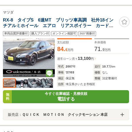
マツダ
RX-8 タイプS 6速MT ブリッツ車高調 社外18イン
チアルミホイール エアロ リアスポイラー カードキ
ー MOMOステアリング HIDヘッドライト フォグラ
車両品質評価書付
購入プラン付
オンライン相談可
360°画像付
ンプ ETC 観音開きドア 修復歴なし
支払総額
本体価格
84.
71.
6
9
万円
万円
13,100
通常ローン
月々
円
年式
2007
年
走行
10.7
万km
車検
'27/03
修復
なし
保証
保証無
整備
法定整備付
住所
埼玉県さいたま市桜区
今すぐ在庫確認・見積依頼
無
電話する
料
販売店：
ＱＵＩＣＫ ＭＯＴＩＯＮ クイックモーション 本店