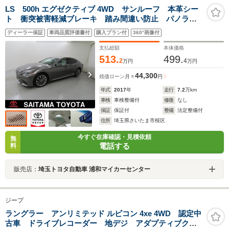
LS 500h エグゼクティブ 4WD サンルーフ 本革シー
ト 衝突被害軽減ブレーキ 踏み間違い防止 パノラミ
ックビューモニター クリアランスソナー デジタル
ディーラー保証
車両品質評価書付
購入プラン付
360°画像付
インナーミラー ドライブレコーダー 後席ディスプレ
イ
支払総額
本体価格
513.
499.
2
4
万円
万円
44,300
残価ローン
月々
円
年式
2017
年
走行
7.2
万km
車検
車検整備付
修復
なし
保証
保証付
整備
法定整備付
住所
埼玉県さいたま市桜区
今すぐ在庫確認・見積依頼
無
電話する
料
販売店：
埼玉トヨタ自動車 浦和マイカーセンター
ジープ
ラングラー アンリミテッド ルビコン 4xe 4WD 認定中
古車 ドライブレコーダー 地デジ アダプティブクル