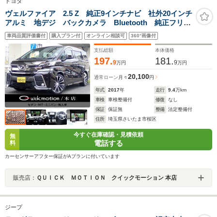
トヨタ
ヴェルファイア 2.5 Z 純正9インチナビ 社外20インチ
アルミ 地デジ バックカメラ Bluetooth 純正フリッ
プダウンモニター 記録簿 両側パワースライドドア
車両品質評価書付
購入プラン付
オンライン相談可
360°画像付
LEDヘッドライト フォグランプ スマートキー
ETC2.0 オットマン
支払総額
本体価格
197.
181.
9
9
万円
万円
20,100
通常ローン
月々
円
年式
2017
年
走行
9.4
万km
車検
車検整備付
修復
なし
保証
保証無
整備
法定整備付
住所
埼玉県さいたま市桜区
今すぐ在庫確認・見積依頼
無
電話する
料
カーセンサーアフター保証がAプランに付いています
販売店：
ＱＵＩＣＫ ＭＯＴＩＯＮ クイックモーション 本店
ジープ