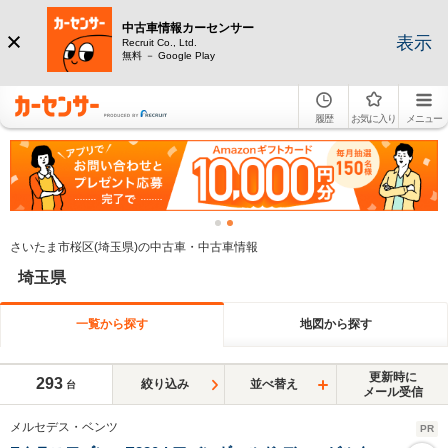
中古車情報カーセンサー
表示
Recruit Co., Ltd.
無料 － Google Play
履歴
お気に入り
メニュー
さいたま市桜区(埼玉県)の中古車・中古車情報
埼玉県
一覧から探す
地図から探す
更新時に
293
絞り込み
並べ替え
台
メール受信
メルセデス・ベンツ
PR