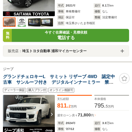
年式
2021
年
走行
8.1
万km
車検
車検整備付
修復
なし
保証
保証付
整備
法定整備付
住所
埼玉県さいたま市桜区
今すぐ在庫確認・見積依頼
無
電話する
料
販売店：
埼玉トヨタ自動車 浦和マイカーセンター
ジープ
グランドチェロキーL サミット リザーブ 4WD 認定中
古車 サンルーフ付き デジタルインナーミラー 禁煙
車 アップルカープレイ アダプティブクルーズコント
ディーラー保証
購入プラン付
オンライン相談可
ロール フルセグチューナー
支払総額
本体価格
811.
795.
2
5
万円
万円
71,800
通常ローン
月々
円
年式
2024
年
走行
3.0
万km
車検
'27/12
修復
なし