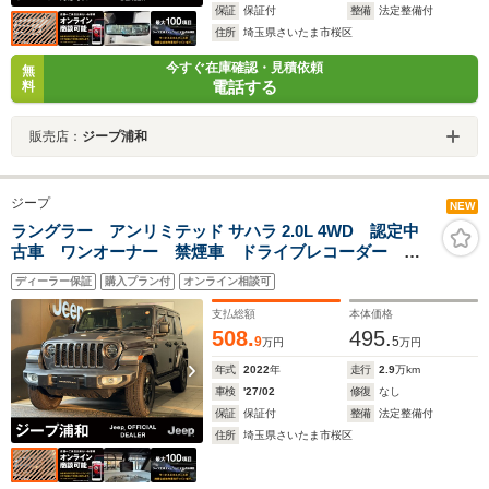
保証
保証付
整備
法定整備付
住所
埼玉県さいたま市桜区
今すぐ在庫確認・見積依頼
無
電話する
料
販売店：
ジープ浦和
ジープ
NEW
ラングラー アンリミテッド サハラ 2.0L 4WD 認定中
古車 ワンオーナー 禁煙車 ドライブレコーダー 地
デジチューナー アップルカープレイ アダプティブク
ディーラー保証
購入プラン付
オンライン相談可
ルーズコントロール
支払総額
本体価格
508.
495.
9
5
万円
万円
年式
2022
年
走行
2.9
万km
車検
'27/02
修復
なし
保証
保証付
整備
法定整備付
住所
埼玉県さいたま市桜区