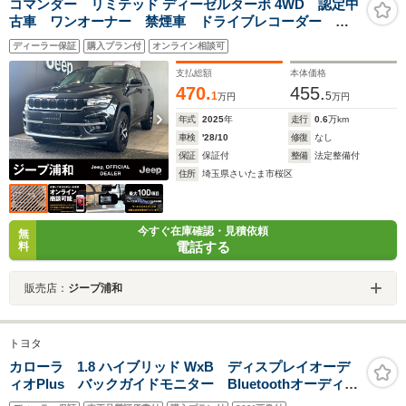
コマンダー リミテッド ディーゼルターボ 4WD 認定中
古車 ワンオーナー 禁煙車 ドライブレコーダー ア
ラウンドビューモニター レザーシート シートヒータ
ディーラー保証
購入プラン付
オンライン相談可
ー ブラインドスポットモニター
支払総額
本体価格
470.
455.
1
5
万円
万円
年式
2025
年
走行
0.6
万km
車検
'28/10
修復
なし
保証
保証付
整備
法定整備付
住所
埼玉県さいたま市桜区
今すぐ在庫確認・見積依頼
無
電話する
料
販売店：
ジープ浦和
トヨタ
カローラ 1.8 ハイブリッド WxB ディスプレイオーデ
ィオPlus バックガイドモニター Bluetoothオーディ
オ ドライブレコーダー 衝突被害軽減ブレーキ 踏み