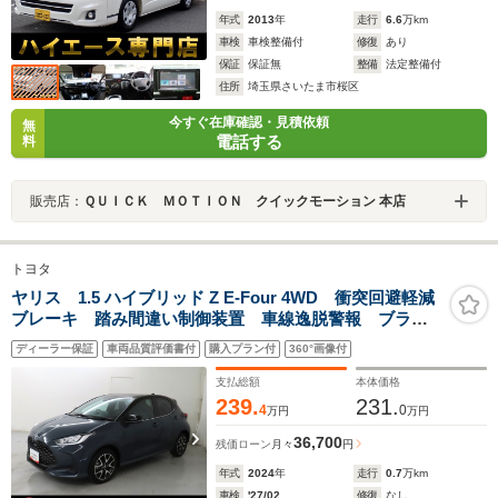
年式
2013
年
走行
6.6
万km
車検
車検整備付
修復
あり
保証
保証無
整備
法定整備付
住所
埼玉県さいたま市桜区
今すぐ在庫確認・見積依頼
無
電話する
料
販売店：
ＱＵＩＣＫ ＭＯＴＩＯＮ クイックモーション 本店
トヨタ
ヤリス 1.5 ハイブリッド Z E-Four 4WD 衝突回避軽減
ブレーキ 踏み間違い制御装置 車線逸脱警報 ブライ
ンドスポットモニター パノラミックビューモニター
ディーラー保証
車両品質評価書付
購入プラン付
360°画像付
ディスプレイオーディオ LEDヘッドランプ Bluetooth
オーディオ ドライブレコーダー
支払総額
本体価格
239.
231.
4
0
万円
万円
36,700
残価ローン
月々
円
年式
2024
年
走行
0.7
万km
車検
'27/02
修復
なし