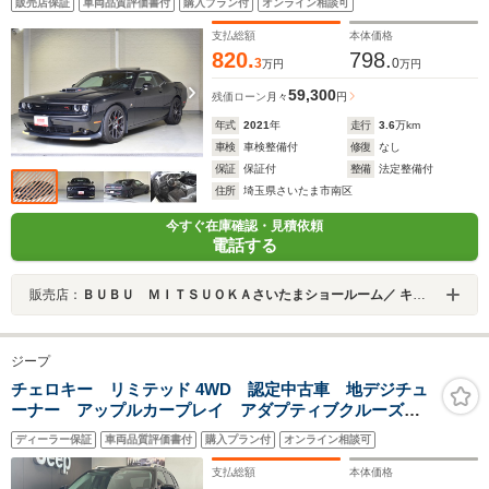
販売店保証
車両品質評価書付
購入プラン付
オンライン相談可
ィルム施工済 サンルーフ アダプティブクルーズコントロ
ール ブラインドスポットモニター
支払総額
本体価格
820.
798.
3
0
万円
万円
59,300
残価ローン
月々
円
年式
2021
年
走行
3.6
万km
車検
車検整備付
修復
なし
保証
保証付
整備
法定整備付
住所
埼玉県さいたま市南区
今すぐ在庫確認・見積依頼
電話する
販売店：
ＢＵＢＵ ＭＩＴＳＵＯＫＡさいたまショールーム／ キャデラックさいたま南／シボレーさいたま南
ジープ
チェロキー リミテッド 4WD 認定中古車 地デジチュ
ーナー アップルカープレイ アダプティブクルーズコ
ントロール シートヒーター シートエアコン
ディーラー保証
車両品質評価書付
購入プラン付
オンライン相談可
Bluetooth接続
支払総額
本体価格