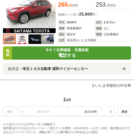
265.
253.
8
0
万円
万円
25,800
残価ローン
月々
円
年式
2020
年
走行
2.0
万km
車検
車検整備付
修復
なし
保証
保証付
整備
法定整備付
住所
埼玉県さいたま市桜区
今すぐ在庫確認・見積依頼
無
電話する
料
販売店：
埼玉トヨタ自動車 浦和マイカーセンター
さいたま市桜区の中古車
1
/10
最初
前の30件
次の30件
最後
※人気のクルマは平均1ヶ月で掲載終了
物件数合計1万台以上のメーカー｜算出データ期間：2024年9月～11月｜内容：物件数合計1万
台以上のメーカーのうち、掲載が終了した物件数が1,000台以上の場合