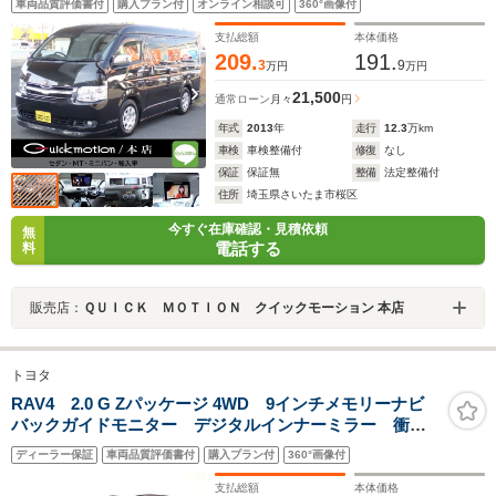
車両品質評価書付
購入プラン付
オンライン相談可
360°画像付
HIDヘッドライト フォグランプ フルエアロ ETC キ
ーレス 電動格納ミラー
支払総額
本体価格
209.
191.
3
9
万円
万円
21,500
通常ローン
月々
円
年式
2013
年
走行
12.3
万km
車検
車検整備付
修復
なし
保証
保証無
整備
法定整備付
住所
埼玉県さいたま市桜区
今すぐ在庫確認・見積依頼
無
電話する
料
販売店：
ＱＵＩＣＫ ＭＯＴＩＯＮ クイックモーション 本店
トヨタ
RAV4 2.0 G Zパッケージ 4WD 9インチメモリーナビ
バックガイドモニター デジタルインナーミラー 衝突
被害軽減ブレーキ 踏み間違い防止 応急用タイヤ ド
ディーラー保証
車両品質評価書付
購入プラン付
360°画像付
ライブレコーダー ブラインドスポットモニター ETC
支払総額
本体価格