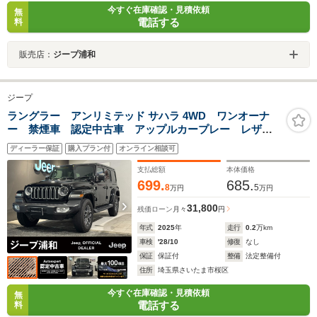
今すぐ在庫確認・見積依頼
無
電話する
料
販売店：
ジープ浦和
ジープ
ラングラー アンリミテッド サハラ 4WD ワンオーナ
ー 禁煙車 認定中古車 アップルカープレー レザー
シート シートヒーター ハンドルヒーター ブライン
ディーラー保証
購入プラン付
オンライン相談可
ドスポットモニター ETC2.0
支払総額
本体価格
699.
685.
8
5
万円
万円
31,800
残価ローン
月々
円
年式
2025
年
走行
0.2
万km
車検
'28/10
修復
なし
保証
保証付
整備
法定整備付
住所
埼玉県さいたま市桜区
今すぐ在庫確認・見積依頼
無
電話する
料