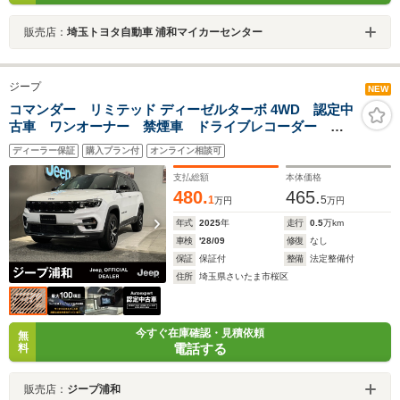
販売店：
埼玉トヨタ自動車 浦和マイカーセンター
ジープ
NEW
コマンダー リミテッド ディーゼルターボ 4WD 認定中
古車 ワンオーナー 禁煙車 ドライブレコーダー
サンルーフ レザーシート ハンドルヒーター アップ
ディーラー保証
購入プラン付
オンライン相談可
ルカープレイ
支払総額
本体価格
480.
465.
1
5
万円
万円
年式
2025
年
走行
0.5
万km
車検
'28/09
修復
なし
保証
保証付
整備
法定整備付
住所
埼玉県さいたま市桜区
今すぐ在庫確認・見積依頼
無
電話する
料
販売店：
ジープ浦和