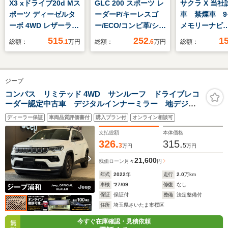
X3 xドライブ20d Mス
GLC 200 スポーツ レ
サクラ X 当社
ポーツ ディーゼルタ
ーダーP/キーレスゴ
車 禁煙車 9
ーボ 4WD レザーライ
ー/ECO/コンビ革/シー
メモリーナビ
ト 純正20アルミ
トヒーター/純正HDD
(Bluetooth
515
252
1
総額：
.1
万円
総額：
.6
万円
総額：
コーナーセンサー オ
ナビ/360カメラ/PTS/
ルセグTV・DV
ートトランク レザー
オートテールゲート/
生) アラウン
シート トップ+バッ
ハンズフリーアクセ
ーモニター L
ジープ
クカメラ 純正ナビ
ス/LEDヘッドライト/
ドライト 充
フルセグTV 純正
サイドランニングボー
ル付属
コンパス リミテッド 4WD サンルーフ ドライブレコ
ーダー認定中古車 デジタルインナーミラー 地デジチ
ETC アクティブクル
ド/AMGエアロ&19イ
ューナー ワンオーナー 禁煙車 アップルカープレー
コン レーンチャンジ
ンチAW/2年保証
ディーラー保証
車両品質評価書付
購入プラン付
オンライン相談可
&ディパーチャーウォ
支払総額
本体価格
ーニング
326.
315.
3
5
万円
万円
21,600
残価ローン
月々
円
年式
2022
年
走行
2.0
万km
車検
'27/09
修復
なし
保証
保証付
整備
法定整備付
住所
埼玉県さいたま市桜区
今すぐ在庫確認・見積依頼
無