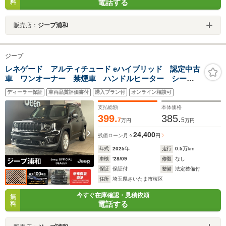
電話する
料
販売店：
ジープ浦和
ジープ
レネゲード アルティチュード eハイブリッド 認定中古
車 ワンオーナー 禁煙車 ハンドルヒーター シート
ヒーター 10.25インチマルチビューディスプレイ アダ
ディーラー保証
車両品質評価書付
購入プラン付
オンライン相談可
プティブクルーズコントロール
支払総額
本体価格
399.
385.
7
5
万円
万円
24,400
残価ローン
月々
円
年式
2025
年
走行
0.5
万km
車検
'28/09
修復
なし
保証
保証付
整備
法定整備付
住所
埼玉県さいたま市桜区
今すぐ在庫確認・見積依頼
無
電話する
料