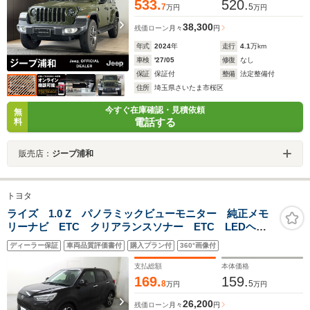
533.
520.
7
5
万円
万円
38,300
残価ローン
月々
円
年式
2024
年
走行
4.1
万km
車検
'27/05
修復
なし
保証
保証付
整備
法定整備付
住所
埼玉県さいたま市桜区
今すぐ在庫確認・見積依頼
無
電話する
料
販売店：
ジープ浦和
トヨタ
ライズ 1.0 Z パノラミックビューモニター 純正メモ
リーナビ ETC クリアランスソナー ETC LEDヘッ
ドライト 衝突被害軽減ブレーキ 踏み間違い防止 シ
ディーラー保証
車両品質評価書付
購入プラン付
360°画像付
ートヒーター Bluetoothオーディオ ワンオーナー
支払総額
本体価格
169.
159.
8
5
万円
万円
26,200
残価ローン
月々
円