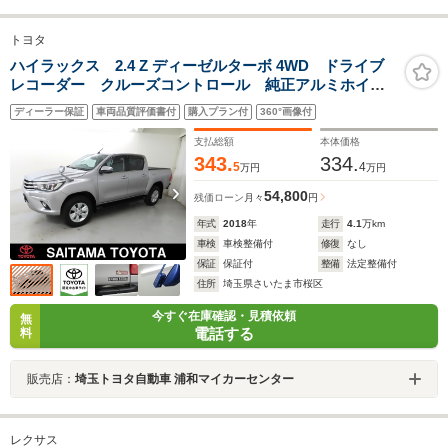
トヨタ
ハイラックス 2.4 Z ディーゼルターボ 4WD ドライブ
レコーダー クルーズコントロール 純正アルミホイー
ル スペアタイヤ 衝突被害軽減ブレーキ LEDヘッド
ディーラー保証
車両品質評価書付
購入プラン付
360°画像付
ライト バックモニター フルセグTV ETC サイドバ
イザー 取扱説明書 整備記録簿
支払総額
本体価格
343.
334.
5
4
万円
万円
54,800
残価ローン
月々
円
年式
2018
年
走行
4.1
万km
車検
車検整備付
修復
なし
保証
保証付
整備
法定整備付
住所
埼玉県さいたま市桜区
今すぐ在庫確認・見積依頼
無
電話する
料
販売店：
埼玉トヨタ自動車 浦和マイカーセンター
レクサス