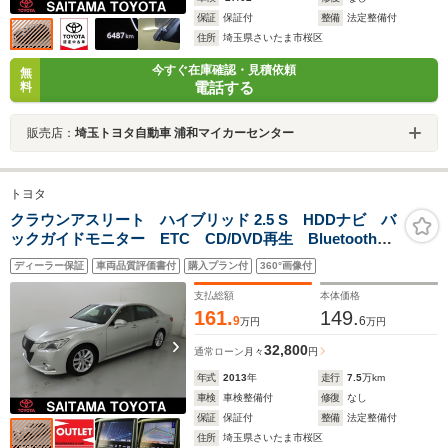
保証
保証付
整備
法定整備付
住所
埼玉県さいたま市桜区
今すぐ在庫確認・見積依頼
無
電話する
料
販売店：
埼玉トヨタ自動車 浦和マイカーセンター
トヨタ
クラウンアスリート ハイブリッド 2.5 S HDDナビ バ
ックガイドモニター ETC CD/DVD再生 Bluetoothオ
ーディオ HIDヘッドライト プリクラッシュセーフテ
ディーラー保証
車両品質評価書付
購入プラン付
360°画像付
ィ クリアランスソナー シートヒーター
支払総額
本体価格
161.
149.
9
6
万円
万円
32,800
通常ローン
月々
円
年式
2013
年
走行
7.5
万km
車検
車検整備付
修復
なし
保証
保証付
整備
法定整備付
住所
埼玉県さいたま市桜区