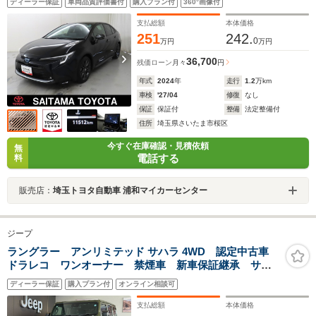
ディーラー保証
車両品質評価書付
購入プラン付
360°画像付
間違い防止 応急用タイヤ シートヒーター ハンドル
ヒーター 純正アルミホイール
支払総額
本体価格
251
242.
0
万円
万円
36,700
残価ローン
月々
円
年式
2024
年
走行
1.2
万km
車検
'27/04
修復
なし
保証
保証付
整備
法定整備付
住所
埼玉県さいたま市桜区
今すぐ在庫確認・見積依頼
無
電話する
料
販売店：
埼玉トヨタ自動車 浦和マイカーセンター
ジープ
ラングラー アンリミテッド サハラ 4WD 認定中古車
ドラレコ ワンオーナー 禁煙車 新車保証継承 サー
ジグリーン アダプティブクルーズコントロール アップ
ディーラー保証
購入プラン付
オンライン相談可
ルカープレイ
支払総額
本体価格