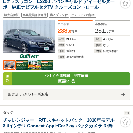
Eクラスワゴン E220d アバンギャルド ディーゼルター
ボ 純正ナビフルセグTV クルーズコントロール
販売店保証
車両品質評価書付
購入プラン付
オンライン相談可
支払総額
本体価格
238.
231.
6
3
万円
万円
年式
2019
年
走行
4.5
万km
車検
'26/11
修復
なし
保証
保証付
整備
法定整備付
住所
埼玉県所沢市
今すぐ在庫確認・見積依頼
無
電話する
料
販売店：
ガリバー 所沢店
ダッジ
PR
チャレンジャー R/T スキャットパック 2018年モデル
8.4インチU-Connect AppleCarPlay バックカメラ Rr障害
物センサー ETC ドライブレコーダー GPSレーダー Rrフ