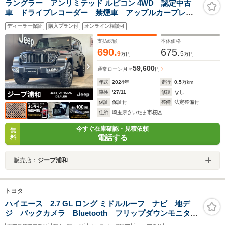
ラングラー アンリミテッド ルビコン 4WD 認定中古
車 ドライブレコーダー 禁煙車 アップルカープレ
イ ブラインドスポットモニター シートヒーター ハ
ディーラー保証
購入プラン付
オンライン相談可
ンドルヒーター
支払総額
本体価格
690.
675.
9
5
万円
万円
59,600
通常ローン
月々
円
年式
2024
年
走行
0.5
万km
車検
'27/11
修復
なし
保証
保証付
整備
法定整備付
住所
埼玉県さいたま市桜区
今すぐ在庫確認・見積依頼
無
電話する
料
販売店：
ジープ浦和
トヨタ
ハイエース 2.7 GL ロング ミドルルーフ ナビ 地デ
ジ バックカメラ Bluetooth フリップダウンモニタ
ー HKSマフラー ローダウン パワースライドドア