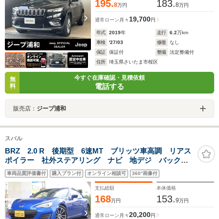
195.
183.
8
8
万円
万円
19,700
通常ローン
月々
円
年式
2019
年
走行
6.2
万km
車検
'27/03
修復
なし
保証
保証付
整備
法定整備付
住所
埼玉県さいたま市桜区
今すぐ在庫確認・見積依頼
無
電話する
料
販売店：
ジープ浦和
スバル
BRZ 2.0 R 後期型 6速MT ブリッツ車高調 リアス
ポイラー 社外ステアリング ナビ 地デジ バックカ
メラ Bluetooth 記録簿 純正LEDヘッドライト
車両品質評価書付
購入プラン付
オンライン相談可
360°画像付
ETC 電動格納ミラー 修復歴無し 86姉妹車
支払総額
本体価格
168
153.
9
万円
万円
20,200
通常ローン
月々
円