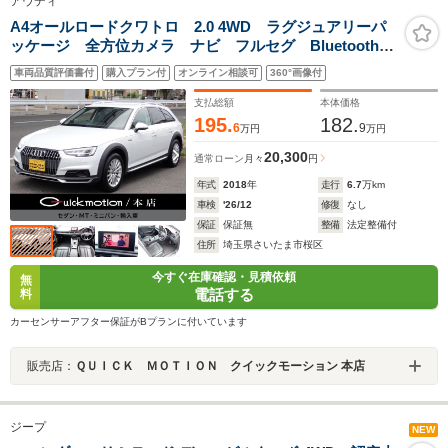
アウディ
A4オールロードクワトロ 2.0 4WD ラグジュアリーパ
ッケージ 全方位カメラ ナビ フルセグ Bluetooth
ACC BSM 電動レザーシート シートヒーター パワ
車両品質評価書付
購入プラン付
オンライン相談可
360°画像付
ーバックドア スマートキー スペアキー 記録簿 マ
トリクスLEDライト 4WD アルミ
支払総額
本体価格
195.
182.
6
9
万円
万円
20,300
通常ローン
月々
円
年式
2018
年
走行
6.7
万km
車検
'26/12
修復
なし
保証
保証無
整備
法定整備付
住所
埼玉県さいたま市桜区
今すぐ在庫確認・見積依頼
無
電話する
料
カーセンサーアフター保証がBプランに付いています
販売店：
ＱＵＩＣＫ ＭＯＴＩＯＮ クイックモーション 本店
ジープ
NEW