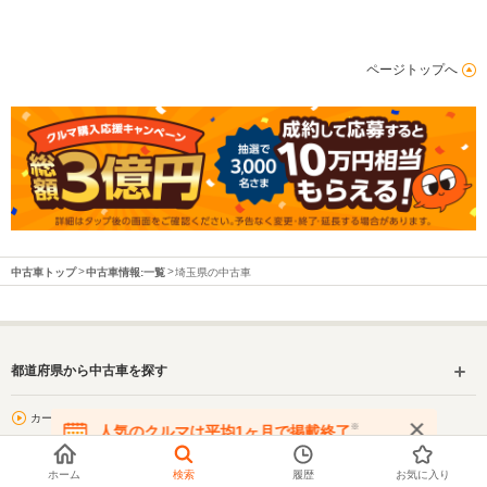
ページトップへ
中古車トップ
中古車情報:一覧
埼玉県の中古車
都道府県から中古車を探す
カーセンサートップへ
メーカー認定中古車
※
人気のクルマは平均1ヶ月で掲載終了
在庫が無くなる前にお問い合わせください
カーセンサー
中古車リース
アフター保証対象車
ホーム
検索
履歴
お気に入り