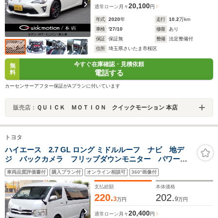
20,100
通常ローン
月々
円
年式
2020
年
走行
10.2
万km
車検
'27/10
修復
あり
保証
保証無
整備
法定整備付
住所
埼玉県さいたま市桜区
今すぐ在庫確認・見積依頼
無
電話する
料
カーセンサーアフター保証がAプランに付いています
販売店：
ＱＵＩＣＫ ＭＯＴＩＯＮ クイックモーション 本店
トヨタ
ハイエース 2.7 GL ロング ミドルルーフ ナビ 地デ
ジ バックカメラ フリップダウンモニター パワース
ライドドア シートカバー フローリング リアスポイ
車両品質評価書付
購入プラン付
オンライン相談可
360°画像付
ラー HIDヘッドライト フォグランプ ETC キーレ
ス 電動格納ミラー
支払総額
本体価格
220.
202.
3
9
万円
万円
20,400
通常ローン
月々
円