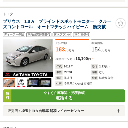
トヨタ
プリウス 1.8 A ブラインドスポットモニター クルー
ズコントロール オートマチックハイビーム 衝突被害
軽減ブレーキ クリアランスソナー 車線逸脱警報 バ
ディーラー保証
車両品質評価書付
購入プラン付
360°画像付
ックモニター 純正アルミホイール LEDヘッドライ
ト ETC
支払総額
本体価格
163.
154.
5
0
万円
万円
16,100
残価ローン
月々
円
年式
2016
年
走行
2.1
万km
車検
'27/08
修復
なし
保証
保証付
整備
法定整備付
住所
埼玉県さいたま市桜区
今すぐ在庫確認・見積依頼
無
電話する
料
販売店：
埼玉トヨタ自動車 浦和マイカーセンター