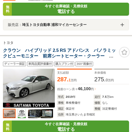
今すぐ在庫確認・見積依頼
無
電話する
料
販売店：
埼玉トヨタ自動車 浦和マイカーセンター
トヨタ
クラウン ハイブリッド 2.5 RS アドバンス パノラミッ
クビューモニター 前席シートヒーター・クーラー ス
テアリングヒーター ブラインドスポットモニター オ
ディーラー保証
車両品質評価書付
購入プラン付
360°画像付
ートマチックハイビーム クルーズコントロール 純正
アルミホイール LEDヘッドライト
支払総額
本体価格
287.
275.
1
0
万円
万円
46,100
残価ローン
月々
円
年式
2019
年
走行
7.5
万km
車検
車検整備付
修復
なし
保証
保証付
整備
法定整備付
住所
埼玉県さいたま市桜区
今すぐ在庫確認・見積依頼
無
電話する
料