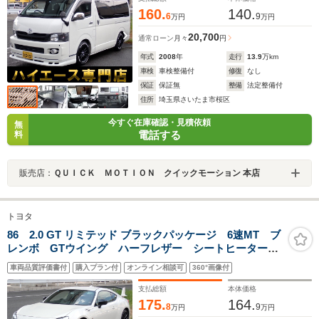
160.
140.
6
9
万円
万円
20,700
通常ローン
月々
円
年式
2008
年
走行
13.9
万km
車検
車検整備付
修復
なし
保証
保証無
整備
法定整備付
住所
埼玉県さいたま市桜区
今すぐ在庫確認・見積依頼
無
電話する
料
販売店：
ＱＵＩＣＫ ＭＯＴＩＯＮ クイックモーション 本店
トヨタ
86 2.0 GT リミテッド ブラックパッケージ 6速MT ブ
レンボ GTウイング ハーフレザー シートヒーター
ナビ 地デジ バックカメラ Bluetooth クルーズコン
車両品質評価書付
購入プラン付
オンライン相談可
360°画像付
トロール LEDヘッドライト フォグランプ ETC プ
ッシュスタート 電動格納ミラー
支払総額
本体価格
175.
164.
8
9
万円
万円