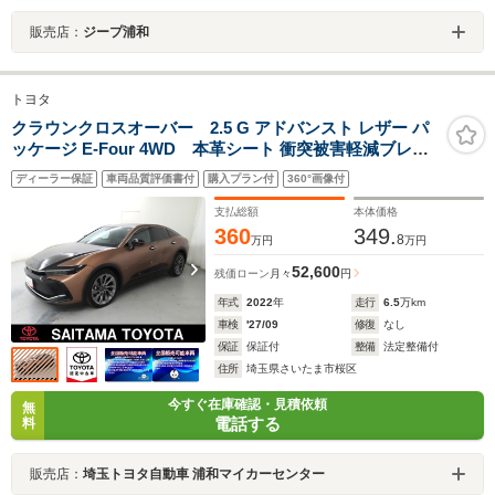
販売店：
ジープ浦和
トヨタ
クラウンクロスオーバー 2.5 G アドバンスト レザー パ
ッケージ E-Four 4WD 本革シート 衝突被害軽減ブレー
キ 踏み間違い防止 パノラミックビューモニター デ
ディーラー保証
車両品質評価書付
購入プラン付
360°画像付
ジタルインナーミラー シートヒーター/ベンチレーショ
ン ハンドルヒーター コネクティッドナビ ドライ
支払総額
本体価格
ブレコーダー
360
349.
8
万円
万円
52,600
残価ローン
月々
円
年式
2022
年
走行
6.5
万km
車検
'27/09
修復
なし
保証
保証付
整備
法定整備付
住所
埼玉県さいたま市桜区
今すぐ在庫確認・見積依頼
無
電話する
料
販売店：
埼玉トヨタ自動車 浦和マイカーセンター