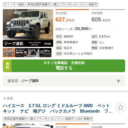
ーズコントロール 左ハンドル アップルカープレ
ディーラー保証
車両品質評価書付
購入プラン付
オンライン相談可
ー サイドカメラ
支払総額
本体価格
627.
609.
5
4
万円
万円
52,500
残価ローン
月々
円
年式
2023
年
走行
2.5
万km
車検
車検整備付
修復
なし
保証
保証付
整備
法定整備付
住所
埼玉県さいたま市桜区
今すぐ在庫確認・見積依頼
無
電話する
料
販売店：
ジープ浦和
トヨタ
ハイエース 2.7 GL ロング ミドルルーフ 4WD ベット
キット ナビ 地デジ バックカメラ Bluetooth フリ
ップダウンモニター パワースライドドア LEDヘッド
車両品質評価書付
購入プラン付
オンライン相談可
360°画像付
ライト フォグランプ シートカバー フロントスポイ
ラー 社外15インチアルミ ETC
支払総額
本体価格