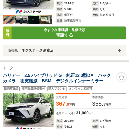
年式
2024
年
走行
2.0
万km
車検
'27/05
修復
なし
保証
保証付
整備
法定整備付
住所
埼玉県新座市
今すぐ在庫確認・見積依頼
無
電話する
料
販売店：
ネクステージ 新座店
トヨタ
ハリアー 2.5 ハイブリッド G 純正12.3型DA バック
カメラ 衝突軽減 BSM デジタルインナーミラー レ
ーダークルーズコントロール 禁煙車 電動リアゲー
販売店保証
車両品質評価書付
購入プラン付
オンライン相談可
ト ハーフレザー クリアランスソナー LEDヘッドラ
イト ETC
支払総額
本体価格
367.
355.
9
9
万円
万円
31,000
通常ローン
月々
円
年式
2023
年
走行
1.7
万km
車検
'26/11
修復
なし