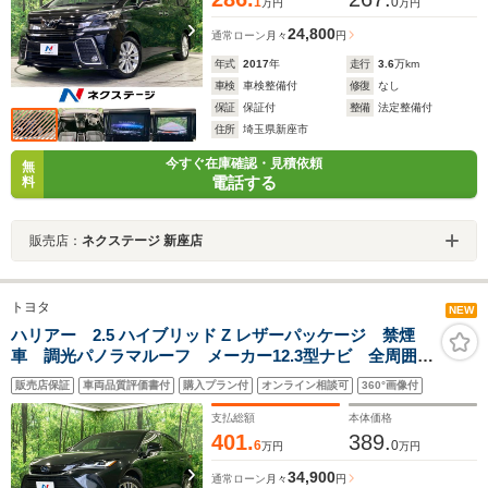
1
0
万円
万円
24,800
通常ローン
月々
円
年式
2017
年
走行
3.6
万km
車検
車検整備付
修復
なし
保証
保証付
整備
法定整備付
住所
埼玉県新座市
今すぐ在庫確認・見積依頼
無
電話する
料
販売店：
ネクステージ 新座店
トヨタ
NEW
ハリアー 2.5 ハイブリッド Z レザーパッケージ 禁煙
車 調光パノラマルーフ メーカー12.3型ナビ 全周囲カ
メラ JBLサウンド 黒革シート パワーシート シート
販売店保証
車両品質評価書付
購入プラン付
オンライン相談可
360°画像付
ヒーター ベンチレーション パワーバックドア LED
ヘッドランプ 純正19インチアルミ
支払総額
本体価格
401.
389.
6
0
万円
万円
34,900
通常ローン
月々
円