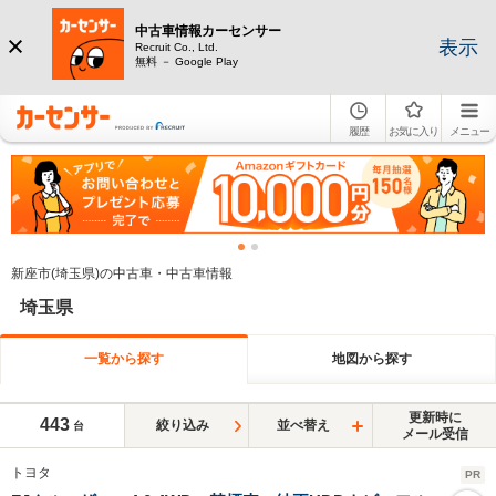
中古車情報カーセンサー
表示
Recruit Co., Ltd.
無料 － Google Play
履歴
お気に入り
メニュー
新座市(埼玉県)の中古車・中古車情報
埼玉県
一覧から探す
地図から探す
更新時に
443
絞り込み
並べ替え
台
メール受信
トヨタ
PR