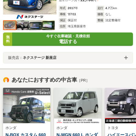
通常ローン
月々
円
年式
2017
年
走行
4.7
万km
車検
'27/11
修復
なし
保証
保証付
整備
法定整備付
住所
埼玉県新座市
今すぐ在庫確認・見積依頼
無
電話する
料
販売店：
ネクステージ 新座店
あなたにおすすめの中古車
［PR］
ホンダ
ホンダ
トヨタ
N-BOX カスタム 660
N-WGN 660 L ホンダ
ハイエースバン 