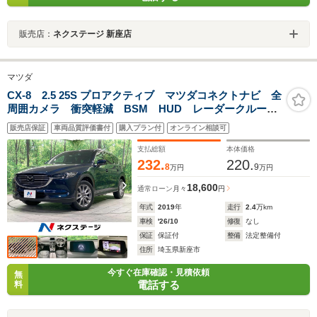
販売店：
ネクステージ 新座店
マツダ
CX-8 2.5 25S プロアクティブ マツダコネクトナビ 全
周囲カメラ 衝突軽減 BSM HUD レーダークルーズ
コントロール 禁煙車 電動リアゲート シートヒータ
販売店保証
車両品質評価書付
購入プラン付
オンライン相談可
ー クリアランスソナー LEDヘッドライト ルーフレ
ール ETC
支払総額
本体価格
232.
220.
8
9
万円
万円
18,600
通常ローン
月々
円
年式
2019
年
走行
2.4
万km
車検
'26/10
修復
なし
保証
保証付
整備
法定整備付
住所
埼玉県新座市
今すぐ在庫確認・見積依頼
無
電話する
料