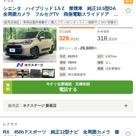
トヨタ
NEW
シエンタ ハイブリッド 1.5 Z 禁煙車 純正10.5型DA
全周囲カメラ フルセグTV 両側電動スライドドア 純
正15インチアルミ ドラレコ エレクトロシフトマチッ
販売店保証
車両品質評価書付
購入プラン付
オンライン相談可
360°画像付
ク 7人乗り ビルトインETC オートライト LEDヘッ
ドランプ
支払総額
本体価格
329.
318.
9
0
万円
万円
26,600
通常ローン
月々
円
年式
2025
年
走行
1.0
万km
車検
'28/03
修復
なし
保証
保証付
整備
法定整備付
住所
埼玉県新座市
今すぐ在庫確認・見積依頼
無
電話する
料
販売店：
ネクステージ 新座店
レクサス
RX 450h Fスポーツ 純正12型ナビ 全周囲カメラ 衝