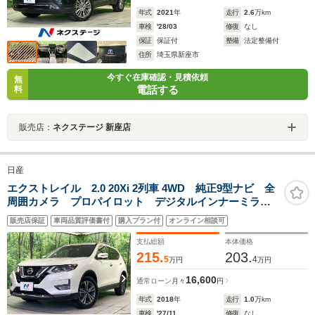
年式
2021
年
走行
2.6
万km
車検
'28/03
修復
なし
保証
保証付
整備
法定整備付
住所
埼玉県新座市
今すぐ在庫確認・見積依頼
無
電話する
料
販売店：
ネクステージ 新座店
日産
エクストレイル 2.0 20Xi 2列車 4WD 純正9型ナビ 全
周囲カメラ プロパイロット デジタルインナーミラ
ー BSM 禁煙車 電動リアゲート クリアランスソナ
販売店保証
車両品質評価書付
購入プラン付
オンライン相談可
ー スマートキー LEDヘッドライト ルーフレール
ビルトインETC
支払総額
本体価格
215.
203.
5
4
万円
万円
16,600
通常ローン
月々
円
年式
2018
年
走行
1.0
万km
車検
'27/11
修復
なし