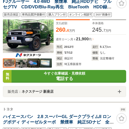
FJクルーザー 4.0 4WD 禁煙車 純正HDDナビ フル
セグTV CD/DVD/Blu-Ray再生 BlueTooth HDD録
音 SD音楽再生 バックカメラ ホワイトルーフ キー
販売店保証
車両品質評価書付
購入プラン付
オンライン相談可
360°画像付
レスキー リアフォグランプ サイドステップ
支払総額
本体価格
260.
245.
6
7
万円
万円
21,900
通常ローン
月々
円
年式
2012
年
走行
5.1
万km
車検
'27/12
修復
なし
保証
保証付
整備
法定整備付
住所
埼玉県新座市
今すぐ在庫確認・見積依頼
無
電話する
料
販売店：
ネクステージ 新座店
トヨタ
PR
ハイエースバン 2.8 スーパーGL ダークプライムII ロン
グボディ ディーゼルターボ 禁煙車 純正SDナビ 全周
囲カメラ デジタルインナーミラー 両側電動スライド