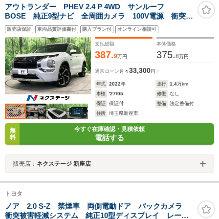
アウトランダー PHEV 2.4 P 4WD サンルーフ
BOSE 純正9型ナビ 全周囲カメラ 100V電源 衝突軽
減 BSM HUD レーダークルーズ 禁煙車 電動リア
販売店保証
車両品質評価書付
購入プラン付
オンライン相談可
ゲート レザーシート シートヒーター クリアランス
ソナー LEDヘッドライト
支払総額
本体価格
387.
375.
9
8
万円
万円
33,300
通常ローン
月々
円
年式
2022
年
走行
1.4
万km
車検
'27/05
修復
なし
保証
保証付
整備
法定整備付
住所
埼玉県新座市
今すぐ在庫確認・見積依頼
無
電話する
料
販売店：
ネクステージ 新座店
トヨタ
ノア 2.0 S-Z 禁煙車 両側電動ドア バックカメラ
衝突被害軽減システム 純正10型ディスプレイ レーダ