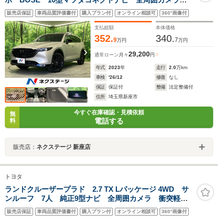
衝突軽減 BSM HUD レーダークルーズ 禁煙車 電
販売店保証
車両品質評価書付
購入プラン付
オンライン相談可
360°画像付
動リアゲート ブラックレザー シートベンチレーショ
ン クリアランスソナー ルーフレール ETC
支払総額
本体価格
352.
340.
9
7
万円
万円
29,200
通常ローン
月々
円
年式
2023
年
走行
2.0
万km
車検
'26/12
修復
なし
保証
保証付
整備
法定整備付
住所
埼玉県新座市
今すぐ在庫確認・見積依頼
無
電話する
料
販売店：
ネクステージ 新座店
トヨタ
ランドクルーザープラド 2.7 TX Lパッケージ 4WD サ
ンルーフ 7人 純正9型ナビ 全周囲カメラ 衝突軽
減 BSM レーダークルーズ 禁煙車 ベージュレザ
販売店保証
車両品質評価書付
購入プラン付
オンライン相談可
360°画像付
ー シートベンチレーション クリアランスソナー