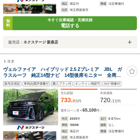
保証
保証付
整備
法定整備付
住所
埼玉県新座市
今すぐ在庫確認・見積依頼
無
電話する
料
販売店：
ネクステージ 新座店
トヨタ
ヴェルファイア ハイブリッド 2.5 Zプレミア JBL ガ
ラスルーフ 純正14型ナビ 14型後席モニター 全周囲
カメラ 100V電源 衝突軽減 BSM HUD レーダーク
販売店保証
車両品質評価書付
購入プラン付
オンライン相談可
360°画像付
ルーズ デジタルインナーミラー 禁煙車 電動リアゲ
ート シートベンチレーション
支払総額
本体価格
733.
720.
8
1
万円
万円
65,100
通常ローン
月々
円
年式
2025
年
走行
0.9
万km
車検
'28/08
修復
なし
保証
保証付
整備
法定整備付
住所
埼玉県新座市