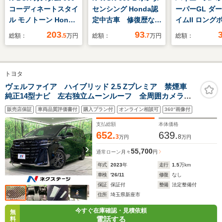
コーディネートスタイ
センシング Honda認
ーパーGL ダ
ル モノトーン Honda
定中古車 修復歴な
イムII ロング
認定中古車 届出済み
し Honda販売店全
ディーゼルタ
203
93
総額：
.5
万円
総額：
.7
万円
総額：
未使用車 バックカメ
国保証1年 ワンオー
4WD ナビ 全
ラ 両側電動スライド
ナー 禁煙車 7イン
ラ ETC 後席
ドア クルーズコント
チナビ バックカメ
衝突被害軽減
トヨタ
ロール
ラ ETC アダプティ
横滑り防止装置
ブクルーズコントロー
ンキープアシス
ヴェルファイア ハイブリッド 2.5 Zプレミア 禁煙車
純正14型ナビ 左右独立ムーンルーフ 全周囲カメラ
ル シートヒーター
ーフレザーシ
後席モニター パワーバックドア 両側電動スライドド
衝突軽減装置 障害物
販売店保証
車両品質評価書付
購入プラン付
オンライン相談可
360°画像付
ア 黒ナッパ革シート パワーシート ベンチレーショ
センサー
ン デジタルインナーミラー
支払総額
本体価格
652.
639.
3
8
万円
万円
55,700
通常ローン
月々
円
年式
2023
年
走行
1.5
万km
車検
'26/11
修復
なし
保証
保証付
整備
法定整備付
住所
埼玉県新座市
今すぐ在庫確認・見積依頼
無
電話する
料