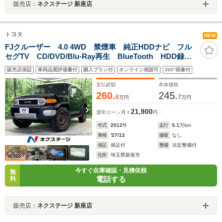
販売店：
ネクステージ 新座店
トヨタ
NEW
FJクルーザー 4.0 4WD 禁煙車 純正HDDナビ フル
セグTV CD/DVD/Blu-Ray再生 BlueTooth HDD録
音 SD音楽再生 バックカメラ ホワイトルーフ キー
販売店保証
車両品質評価書付
購入プラン付
オンライン相談可
360°画像付
レスキー リアフォグランプ サイドステップ
支払総額
本体価格
260.
245.
6
7
万円
万円
21,900
通常ローン
月々
円
年式
2012
年
走行
5.1
万km
車検
'27/12
修復
なし
保証
保証付
整備
法定整備付
住所
埼玉県新座市
今すぐ在庫確認・見積依頼
無
電話する
料
販売店：
ネクステージ 新座店