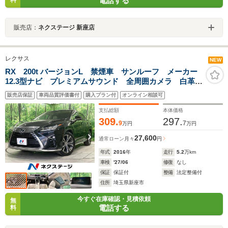
電話する
料
販売店：
ネクステージ 新座店
レクサス
NEW
RX 200t バージョンL 禁煙車 サンルーフ メーカー
12.3型ナビ プレミアムサウンド 全周囲カメラ 白革シ
ート パワーシート シートヒーター＆ベンチレーショ
販売店保証
車両品質評価書付
購入プラン付
オンライン相談可
ン パワーバックドア 純正20インチアルミ LEDヘッ
ドランプ
支払総額
本体価格
309.
297.
9
7
万円
万円
27,600
通常ローン
月々
円
年式
2016
年
走行
5.2
万km
車検
'27/06
修復
なし
保証
保証付
整備
法定整備付
住所
埼玉県新座市
今すぐ在庫確認・見積依頼
無
電話する
料