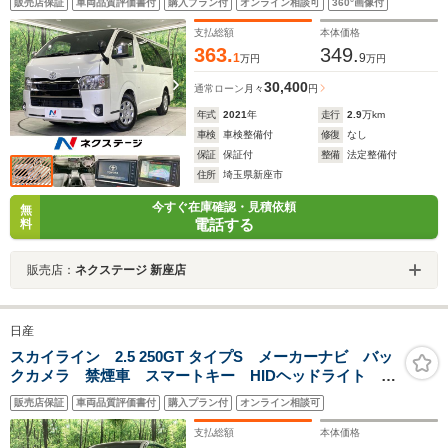
販売店保証
車両品質評価書付
購入プラン付
オンライン相談可
360°画像付
ドア LEDヘッドランプ セーフティセンス ブラック
天井 ウッドコンビステアリング 合皮ハーフレザーシ
支払総額
本体価格
ート ビルトインETC
363.
349.
1
9
万円
万円
30,400
通常ローン
月々
円
年式
2021
年
走行
2.9
万km
車検
車検整備付
修復
なし
保証
保証付
整備
法定整備付
住所
埼玉県新座市
今すぐ在庫確認・見積依頼
無
電話する
料
販売店：
ネクステージ 新座店
日産
スカイライン 2.5 250GT タイプS メーカーナビ バッ
クカメラ 禁煙車 スマートキー HIDヘッドライト パ
ワーシート ビルトインETC 純正18インチアルミ オ
販売店保証
車両品質評価書付
購入プラン付
オンライン相談可
ートライト オートエアコン Bluetooth CD 地デ
ジ パドルシフト
支払総額
本体価格