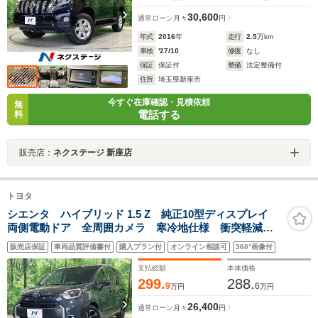
30,600
通常ローン
月々
円
年式
2016
年
走行
2.5
万km
車検
'27/10
修復
なし
保証
保証付
整備
法定整備付
住所
埼玉県新座市
今すぐ在庫確認・見積依頼
無
電話する
料
販売店：
ネクステージ 新座店
トヨタ
シエンタ ハイブリッド 1.5 Z 純正10型ディスプレイ
両側電動ドア 全周囲カメラ 寒冷地仕様 衝突軽減
BSM レーダークルーズ サーキュレーター シートヒ
販売店保証
車両品質評価書付
購入プラン付
オンライン相談可
360°画像付
ーター 禁煙車 LEDヘッドライト ETC 純正15イン
チアルミ
支払総額
本体価格
299.
288.
9
6
万円
万円
26,400
通常ローン
月々
円