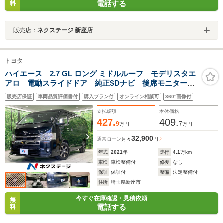
電話する
料
販売店：
ネクステージ 新座店
トヨタ
ハイエース 2.7 GL ロング ミドルルーフ モデリスタエ
アロ 電動スライドドア 純正SDナビ 後席モニター
デジタルインナーミラー 全周囲カメラ 100V電源 衝
販売店保証
車両品質評価書付
購入プラン付
オンライン相談可
360°画像付
突軽減 禁煙車 コーナーセンサー スマートキー
LEDヘッドライト ETC
支払総額
本体価格
427.
409.
9
7
万円
万円
32,900
通常ローン
月々
円
年式
2021
年
走行
4.1
万km
車検
車検整備付
修復
なし
保証
保証付
整備
法定整備付
住所
埼玉県新座市
今すぐ在庫確認・見積依頼
無
電話する
料