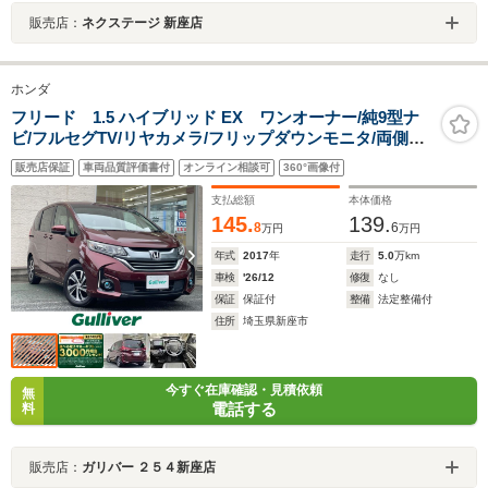
販売店：
ネクステージ 新座店
ホンダ
フリード 1.5 ハイブリッド EX ワンオーナー/純9型ナ
ビ/フルセグTV/リヤカメラ/フリップダウンモニタ/両側パ
ワスラ/ACC/シートヒータ/ビルトインETC/スマートキ
販売店保証
車両品質評価書付
オンライン相談可
360°画像付
ー/LEDヘッドライト/CMBS/LKAS
支払総額
本体価格
145.
139.
8
6
万円
万円
年式
2017
年
走行
5.0
万km
車検
'26/12
修復
なし
保証
保証付
整備
法定整備付
住所
埼玉県新座市
今すぐ在庫確認・見積依頼
無
電話する
料
販売店：
ガリバー ２５４新座店