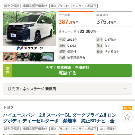
ークルーズ シートヒーター コーナーセンサー スマ
販売店保証
車両品質評価書付
購入プラン付
オンライン相談可
ートキー LEDヘッド ETC2.0 純正17インチアルミ
支払総額
本体価格
387.
375.
9
4
万円
万円
33,300
通常ローン
月々
円
年式
2025
年
走行
0.4
万km
車検
'28/03
修復
なし
保証
保証付
整備
法定整備付
住所
埼玉県新座市
今すぐ在庫確認・見積依頼
無
電話する
料
販売店：
ネクステージ 新座店
トヨタ
NEW
ハイエースバン 2.8 スーパーGL ダークプライムII ロン
グボディ ディーゼルターボ 禁煙車 純正SDナビ 全周
囲カメラ デジタルインナーミラー 両側電動スライド
販売店保証
車両品質評価書付
購入プラン付
オンライン相談可
360°画像付
ドア LEDヘッドランプ セーフティセンス ブラック