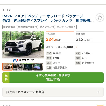
トヨタ
RAV4 2.0 アドベンチャー オフロード パッケージ
4WD 純正9型ディスプレイ バックカメラ 衝突軽減
デジタルインナーミラー BSM ETC シートベンチレ
販売店保証
車両品質評価書付
購入プラン付
オンライン相談可
ーション パワーシート LEDヘッドライト＆フォグラ
イト フルセグTV クリアランスソナー
支払総額
本体価格
324.
312.
9
7
万円
万円
26,000
通常ローン
月々
円
年式
2022
年
走行
4.3
万km
車検
'27/10
修復
なし
保証
保証付
整備
法定整備付
住所
埼玉県新座市
今すぐ在庫確認・見積依頼
無
電話する
料
販売店：
ネクステージ 新座店