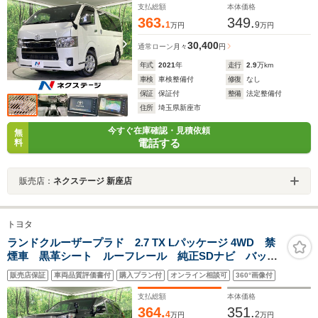
天井 ウッドコンビステアリング 合皮ハーフレザーシ
支払総額
本体価格
ート ビルトインETC
363.
349.
1
9
万円
万円
30,400
通常ローン
月々
円
年式
2021
年
走行
2.9
万km
車検
車検整備付
修復
なし
保証
保証付
整備
法定整備付
住所
埼玉県新座市
今すぐ在庫確認・見積依頼
無
電話する
料
販売店：
ネクステージ 新座店
トヨタ
ランドクルーザープラド 2.7 TX Lパッケージ 4WD 禁
煙車 黒革シート ルーフレール 純正SDナビ バック
カメラ パワーシート シートヒーター LEDヘッドラ
販売店保証
車両品質評価書付
購入プラン付
オンライン相談可
360°画像付
ンプ クルーズコントロール 純正17インチアルミ 左
右独立温度調整オートエアコン 4WD
支払総額
本体価格
364.
351.
4
2
万円
万円