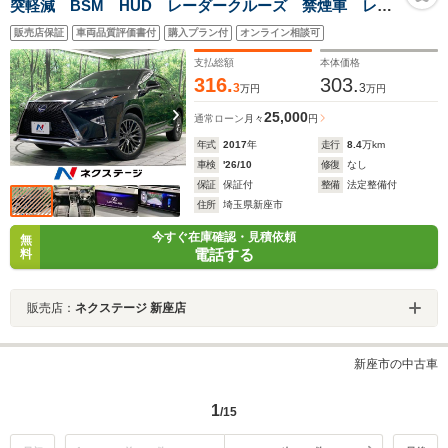
突軽減 BSM HUD レーダークルーズ 禁煙車 レザ
ーシート 全席シートヒーター 3眼ヘッドライト ルー
販売店保証
車両品質評価書付
購入プラン付
オンライン相談可
フレール クリアランスソナー 電動リアゲート
100V ETC
支払総額
本体価格
316.
303.
3
3
万円
万円
25,000
通常ローン
月々
円
年式
2017
年
走行
8.4
万km
車検
'26/10
修復
なし
保証
保証付
整備
法定整備付
住所
埼玉県新座市
今すぐ在庫確認・見積依頼
無
電話する
料
販売店：
ネクステージ 新座店
新座市の中古車
1
/15