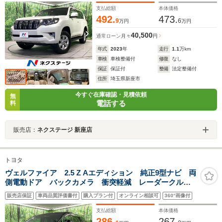
LEDヘッドライト ルーフレール ETC2.0
支払総額
本体価格
492.
473.
9
6
万円
万円
40,500
通常ローン
月々
円
年式
2023
年
走行
1.1
万km
車検
車検整備付
修復
なし
保証
保証付
整備
法定整備付
住所
埼玉県新座市
今すぐ在庫確認・見積依頼
無
電話する
料
販売店：
ネクステージ 新座店
トヨタ
ヴェルファイア 2.5 Z Aエディション 純正9型ナビ 両
側電動ドア バックカメラ 衝突軽減 レーダークルー
ズ 禁煙車 クリアランスソナー LEDヘッドライト
販売店保証
車両品質評価書付
購入プラン付
オンライン相談可
360°画像付
ETC2.0 純正18インチアルミ オートライト デュアル
エアコン リアエアコン
支払総額
本体価格
286.
267.