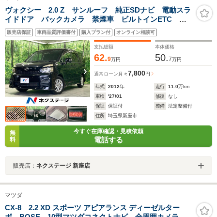
ヴォクシー 2.0 Z サンルーフ 純正SDナビ 電動スラ
イドドア バックカメラ 禁煙車 ビルトインETC 純
正16インチアルミ デュアルエアコン リアエアコン
販売店保証
車両品質評価書付
購入プラン付
オンライン相談可
Bluetooth CD DVD再生 フルセグ
支払総額
本体価格
62.
50.
9
7
万円
万円
7,800
通常ローン
月々
円
年式
2012
年
走行
11.0
万km
車検
'27/01
修復
なし
保証
保証付
整備
法定整備付
住所
埼玉県新座市
今すぐ在庫確認・見積依頼
無
電話する
料
販売店：
ネクステージ 新座店
マツダ
CX-8 2.2 XD スポーツ アピアランス ディーゼルター
ボ BOSE 10型マツダコネクトナビ 全周囲カメラ