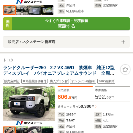
保証
保証付
整備
法定整備付
住所
埼玉県新座市
今すぐ在庫確認・見積依頼
無
電話する
料
販売店：
ネクステージ 新座店
トヨタ
ランドクルーザー250 2.7 VX 4WD 禁煙車 純正12型
ディスプレイ パイオニアプレミアムサウンド 全周囲
カメラ ムーンルーフ トヨタチームメイト 丸目1眼
販売店保証
車両品質評価書付
購入プラン付
オンライン相談可
360°画像付
LEDヘッドランプ 黒革シート シートベンチレーショ
ン 純正18インチアルミ
支払総額
本体価格
606.
592.
5
9
万円
万円
50,300
通常ローン
月々
円
年式
2025
年
走行
1.3
万km
車検
'28/07
修復
なし
保証
保証付
整備
法定整備付
住所
埼玉県新座市