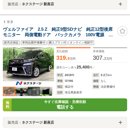
販売店：
ネクステージ 新座店
トヨタ
ヴェルファイア 2.5 Z 純正9型SDナビ 純正12型後席
モニター 両側電動ドア バックカメラ 100V電源 ト
ヨタセーフティーセンス レーダークルーズ 禁煙車
販売店保証
車両品質評価書付
購入プラン付
オンライン相談可
コーナーセンサー スマートキー LEDヘッド ビルト
インETC
支払総額
本体価格
319.
307.
9
2
万円
万円
25,400
通常ローン
月々
円
年式
2019
年
走行
3.2
万km
車検
'27/06
修復
なし
保証
保証付
整備
法定整備付
住所
埼玉県新座市
今すぐ在庫確認・見積依頼
無
電話する
料
販売店：
ネクステージ 新座店