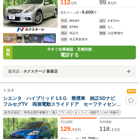
112
99.
9
万円
万円
9,600
通常ローン
月々
円
年式
2014
年
走行
3.4
万km
車検
'27/01
修復
なし
保証
保証付
整備
法定整備付
住所
埼玉県新座市
今すぐ在庫確認・見積依頼
無
電話する
料
販売店：
ネクステージ 新座店
トヨタ
NEW
シエンタ ハイブリッド 1.5 G 禁煙車 純正SDナビ
フルセグTV 両側電動スライドドア セーフティセン
ス メッキフロントインサイドドアハンドル 革巻ステ
販売店保証
車両品質評価書付
購入プラン付
オンライン相談可
360°画像付
アリングホイール 革巻シフトノブ サテンメッキシフ
トパネル スマートキー
支払総額
本体価格
129.
118.
9
1
万円
万円
11,700