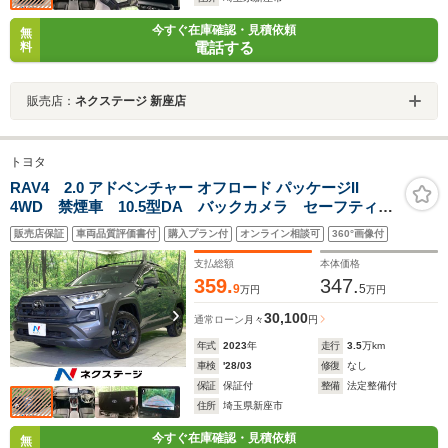
今すぐ在庫確認・見積依頼
無
電話する
料
販売店：
ネクステージ 新座店
トヨタ
RAV4 2.0 アドベンチャー オフロード パッケージII
4WD 禁煙車 10.5型DA バックカメラ セーフティセ
ンス ブラックドアミラー 合皮シート シートヒータ
販売店保証
車両品質評価書付
購入プラン付
オンライン相談可
360°画像付
ー＆ベンチレーション LEDヘッドランプ LEDフォグ
ランプ 純正18インチアルミ パワーバックドア
支払総額
本体価格
359.
347.
9
5
万円
万円
30,100
通常ローン
月々
円
年式
2023
年
走行
3.5
万km
車検
'28/03
修復
なし
保証
保証付
整備
法定整備付
住所
埼玉県新座市
今すぐ在庫確認・見積依頼
無