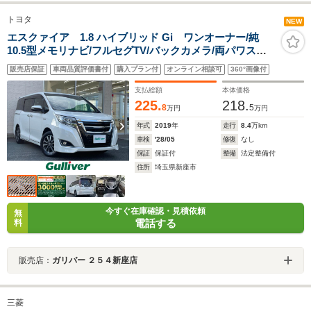
トヨタ
NEW
エスクァイア 1.8 ハイブリッド Gi ワンオーナー/純
10.5型メモリナビ/フルセグTV/バックカメラ/両パワスラ/
クルコン/ビルトインETC/スマートキー/LEDヘッドライ
販売店保証
車両品質評価書付
購入プラン付
オンライン相談可
360°画像付
ト/PCS/LDA/クリアランスソナー/前後ドラレコ
支払総額
本体価格
225.
218.
8
5
万円
万円
年式
2019
年
走行
8.4
万km
車検
'28/05
修復
なし
保証
保証付
整備
法定整備付
住所
埼玉県新座市
今すぐ在庫確認・見積依頼
無
電話する
料
販売店：
ガリバー ２５４新座店
三菱