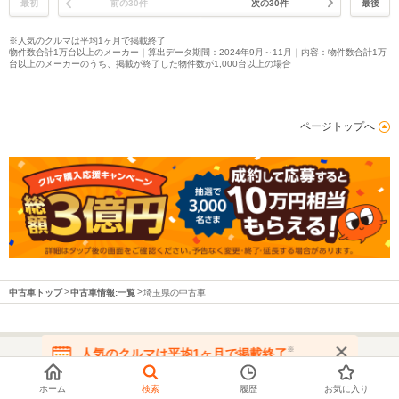
最初
前の30件
次の30件
最後
※人気のクルマは平均1ヶ月で掲載終了
物件数合計1万台以上のメーカー｜算出データ期間：2024年9月～11月｜内容：物件数合計1万
台以上のメーカーのうち、掲載が終了した物件数が1,000台以上の場合
ページトップへ
中古車トップ
中古車情報:一覧
埼玉県の中古車
※
人気のクルマは平均1ヶ月で掲載終了
在庫が無くなる前にお問い合わせください
都道府県から中古車を探す
ホーム
検索
履歴
お気に入り