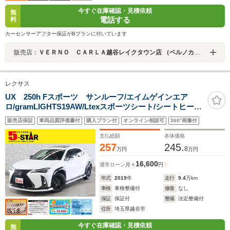
今すぐ在庫確認・見積依頼
無
電話する
料
カーセンサーアフター保証がBプランに付いています
販売店：
ＶＥＲＮＯ ＣＡＲＬＡ越谷レイクタウン店 （ベルノカーラ越谷レイクタウン店）
レクサス
UX 250h Fスポーツ サンルーフ/エイムゲインエア
ロ/gramLIGHTS19AW/Ltexスポーツシート/シートヒータ
ー/HUD/レクサスセーフティシステム+/レーダークルコ
販売店保証
車両品質評価書付
購入プラン付
オンライン相談可
360°画像付
ン/BSM/RCTA/純正ナビ/バックカメラ
支払総額
本体価格
257
245.
8
万円
万円
16,600
通常ローン
月々
円
年式
2019
年
走行
9.4
万km
車検
車検整備付
修復
なし
保証
保証付
整備
法定整備付
住所
埼玉県越谷市
今すぐ在庫確認・見積依頼
無