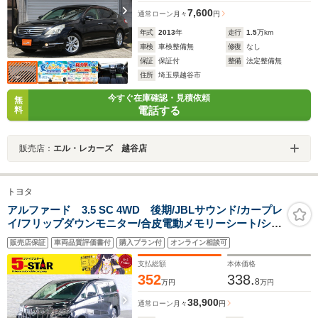
7,600
通常ローン
月々
円
年式
2013
年
走行
1.5
万km
車検
車検整備無
修復
なし
保証
保証付
整備
法定整備無
住所
埼玉県越谷市
今すぐ在庫確認・見積依頼
無
電話する
料
販売店：
エル・レカーズ 越谷店
トヨタ
アルファード 3.5 SC 4WD 後期/JBLサウンド/カープレ
イ/フリップダウンモニター/合皮電動メモリーシート/シー
トヒーター/HUD/トヨタセーフティセンス/レーダークル
販売店保証
車両品質評価書付
購入プラン付
オンライン相談可
コン/パーキングアシスト/アラウンドビューモニター
支払総額
本体価格
352
338.
8
万円
万円
38,900
通常ローン
月々
円