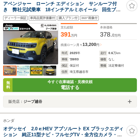
アベンジャー ローンチ エディション サンルーフ付
き 弊社元試乗車 18インチアルミホイール 回生ブレ
ーキ 急速充電対応 10.25インチタッチパネル マッサ
ディーラー保証
車両品質評価書付
購入プラン付
360°画像付
ージ機能付きパワーシート 電気自動車
支払総額
本体価格
391
378.
0
万円
万円
13,200
残価ローン
月々
円
年式
2025
年
走行
0.6
万km
車検
'28/03
修復
なし
保証
保証付
整備
法定整備付
住所
埼玉県越谷市
今すぐ在庫確認・見積依頼
無
電話する
料
販売店：
ジープ越谷
ホンダ
オデッセイ 2.0 e:HEV アブソルート EX ブラックエディ
ション 純正11型ナビ・フルセグTV・全方位カメラ・ホ