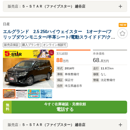
販売店：
５－ＳＴＡＲ（ファイブスター） 越谷店
日産
NEW
エルグランド 2.5 250ハイウェイスター 1オーナー/フ
リップダウンモニター/半革シート/電動スライドドア/クル
ーズコントロール/横滑り防止装置/スマートキー/ETC/純
販売店保証
購入プラン付
オンライン相談可
正ナビ/Bluetooth/LEDオートライト/純正AW
支払総額
本体価格
88
68.
8
万円
万円
年式
2014
年
走行
11.0
万km
車検
車検整備付
修復
なし
保証
保証付
整備
法定整備付
住所
埼玉県越谷市
今すぐ在庫確認・見積依頼
無
電話する
料
販売店：
５－ＳＴＡＲ（ファイブスター） 越谷店