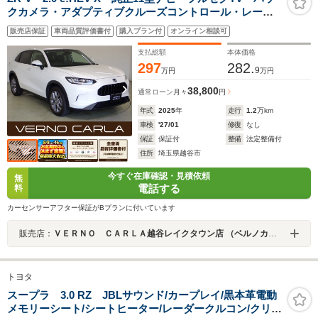
クカメラ・アダプティブクルーズコントロール・レーン
キープアシスト・衝突軽減ブレーキ・ブラインドスポッ
販売店保証
車両品質評価書付
購入プラン付
オンライン相談可
トモニター・LEDヘッドライト・障害物センサー・純正
18インチAW・ETC
支払総額
本体価格
297
282.
9
万円
万円
38,800
通常ローン
月々
円
年式
2025
年
走行
1.2
万km
車検
'27/01
修復
なし
保証
保証付
整備
法定整備付
住所
埼玉県越谷市
今すぐ在庫確認・見積依頼
無
電話する
料
カーセンサーアフター保証がBプランに付いています
販売店：
ＶＥＲＮＯ ＣＡＲＬＡ越谷レイクタウン店 （ベルノカーラ越谷レイクタウン店）
トヨタ
スープラ 3.0 RZ JBLサウンド/カープレイ/黒本革電動
メモリーシート/シートヒーター/レーダークルコン/クリア