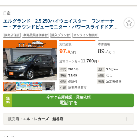
日産
エルグランド 2.5 250ハイウェイスター ワンオーナ
ー・アラウンドビューモニター・パワースライドドア・
純正ナビ・後席モニター・フルセグ・Bluetooth接続・ス
販売店保証
車両品質評価書付
購入プラン付
オンライン相談可
マートキー・プッシュスタート・ETC・HIDヘッドライ
ト・フォグランプ・純正18インチAW
支払総額
本体価格
97.
89.
8
8
万円
万円
11,700
通常ローン
月々
円
年式
2010
年
走行
3.5
万km
車検
'27/09
修復
なし
保証
保証付
整備
法定整備無
住所
埼玉県越谷市
今すぐ在庫確認・見積依頼
無
電話する
料
販売店：
エル・レカーズ 越谷店