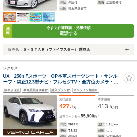
保証
保証付
整備
法定整備付
住所
埼玉県越谷市
今すぐ在庫確認・見積依頼
無
電話する
料
販売店：
５－ＳＴＡＲ（ファイブスター） 越谷店
レクサス
UX 250h Fスポーツ OP本革スポーツシート・サンル
ーフ・純正12.3型ナビ・フルセグTV・全方位カメラ・レ
ーンキープアシスト・BSM・パワーシート・パワーゲー
販売店保証
車両品質評価書付
購入プラン付
オンライン相談可
ト・ヘッドアップディスプレイ・アダプティブクルーズ
コントロール・HUD
支払総額
本体価格
427.
413.
3
8
万円
万円
55,900
通常ローン
月々
円
年式
2023
年
走行
1.2
万km
車検
'26/12
修復
なし
保証
保証付
整備
法定整備付