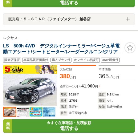
電話する
料
販売店：
５－ＳＴＡＲ（ファイブスター） 越谷店
レクサス
LS 500h 4WD デジタルインナーミラー/ベージュ革電
動エアシート/シートヒーター/レーダークルコン/クリアラ
ンスソナー/PCS/BSM/ETC2.0/100V電源/純正ナビ/全周囲
販売店保証
車両品質評価書付
購入プラン付
オンライン相談可
360°画像付
カメラ/純正19AW
支払総額
本体価格
380
365.
8
万円
万円
41,900
通常ローン
月々
円
年式
2018
年
走行
9.9
万km
車検
'27/03
修復
なし
保証
保証付
整備
法定整備無
住所
埼玉県越谷市
今すぐ在庫確認・見積依頼
無
電話する
料