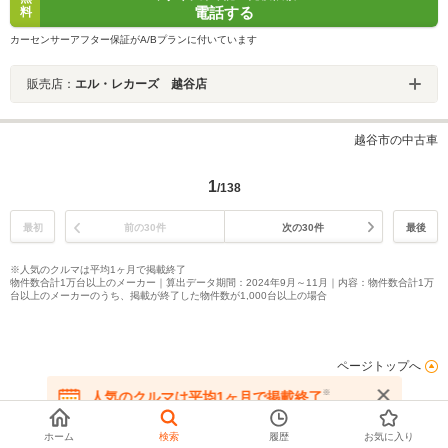
電話する
料
カーセンサーアフター保証がA/Bプランに付いています
販売店：
エル・レカーズ 越谷店
越谷市の中古車
1
/138
最初
前の30件
次の30件
最後
※人気のクルマは平均1ヶ月で掲載終了
物件数合計1万台以上のメーカー｜算出データ期間：2024年9月～11月｜内容：物件数合計1万
台以上のメーカーのうち、掲載が終了した物件数が1,000台以上の場合
ページトップへ
※
人気のクルマは平均1ヶ月で掲載終了
在庫が無くなる前にお問い合わせください
ホーム
検索
履歴
お気に入り