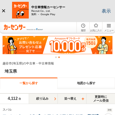
中古車情報カーセンサー
表示
Recruit Co., Ltd.
無料 － Google Play
履歴
お気に入り
メニュー
越谷市(埼玉県)の中古車・中古車情報
埼玉県
一覧から探す
地図から探す
更新時に
4,112
絞り込み
並べ替え
台
メール受信
スバル
PR