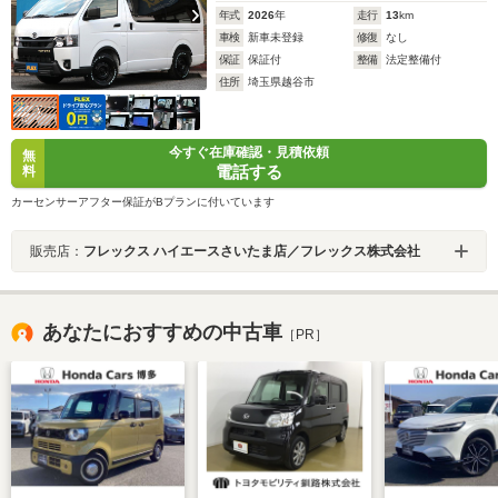
年式
2026
年
走行
13
km
車検
新車未登録
修復
なし
保証
保証付
整備
法定整備付
住所
埼玉県越谷市
今すぐ在庫確認・見積依頼
無
電話する
料
カーセンサーアフター保証がBプランに付いています
販売店：
フレックス ハイエースさいたま店／フレックス株式会社
あなたにおすすめの中古車
［PR］