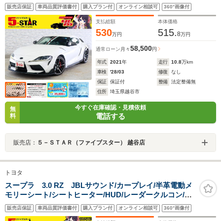
ランスソナー/レーンアシスト/BSM/RCTA/アダプティブ
販売店保証
車両品質評価書付
購入プラン付
オンライン相談可
360°画像付
ハイビーム/純正ナビ/バックカメラ/純正AW
支払総額
本体価格
530
515.
8
万円
万円
58,500
通常ローン
月々
円
年式
2021
年
走行
10.8
万km
車検
'28/03
修復
なし
保証
保証付
整備
法定整備無
住所
埼玉県越谷市
今すぐ在庫確認・見積依頼
無
電話する
料
販売店：
５－ＳＴＡＲ（ファイブスター） 越谷店
トヨタ
スープラ 3.0 RZ JBLサウンド/カープレイ/半革電動メ
モリーシート/シートヒーター/HUD/レーダークルコン/レ
ーンアシスト/クリアランスソナー/BSM/RCTA/アダプテ
販売店保証
車両品質評価書付
購入プラン付
オンライン相談可
360°画像付
ィブハイビーム/純正ナビ/バックカメラ