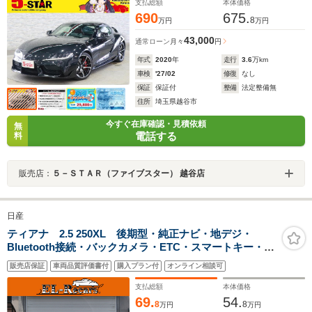
支払総額
本体価格
690
675.
8
万円
万円
43,000
通常ローン
月々
円
年式
2020
年
走行
3.6
万km
車検
'27/02
修復
なし
保証
保証付
整備
法定整備無
住所
埼玉県越谷市
今すぐ在庫確認・見積依頼
無
電話する
料
販売店：
５－ＳＴＡＲ（ファイブスター） 越谷店
日産
ティアナ 2.5 250XL 後期型・純正ナビ・地デジ・
Bluetooth接続・バックカメラ・ETC・スマートキー・プ
ッシュスタート・フォグランプ・純正16インチAW・電動
販売店保証
車両品質評価書付
購入プラン付
オンライン相談可
シート・オットマン・ウインカーミラー・オートエアコ
ン・ドアバイザー
支払総額
本体価格
69.
54.
8
8
万円
万円