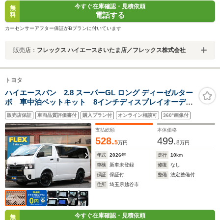
今すぐ在庫確認・見積依頼
無
電話する
料
カーセンサーアフター保証がBプランに付いています
販売店：
フレックス ハイエースさいたま店／フレックス株式会社
トヨタ
ハイエースバン 2.8 スーパーGL ロング ディーゼルター
ボ 車中泊ベットキット 8インチディスプレイオーディ
オ ビルトインETC2.0 ヘッドライトインナーブラック
販売店保証
車両品質評価書付
購入プラン付
オンライン相談可
360°画像付
塗装 メッキパーツマットブラック塗装 レーダークル
ーズ TSS3.0 デジタルインナーミラー
支払総額
本体価格
528.
499.
5
8
万円
万円
年式
2026
年
走行
10
km
車検
新車未登録
修復
なし
保証
保証付
整備
法定整備付
住所
埼玉県越谷市
今すぐ在庫確認・見積依頼
無