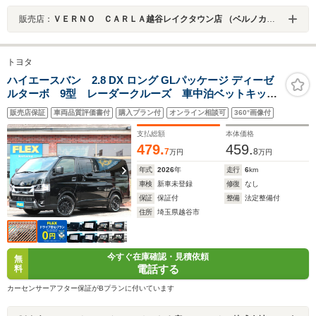
販売店：
ＶＥＲＮＯ ＣＡＲＬＡ越谷レイクタウン店 （ベルノカーラ越谷レイクタウン店）
トヨタ
ハイエースバン 2.8 DX ロング GLパッケージ ディーゼ
ルターボ 9型 レーダークルーズ 車中泊ベットキッ
ト リアヒーター リアクーラー デジタルインナーミ
販売店保証
車両品質評価書付
購入プラン付
オンライン相談可
360°画像付
ラー パノラミックビューモニター ディスプレイオー
ディオ 全席黒革調シートカバー Bi-beam LEDヘッド
支払総額
本体価格
ライト
479.
459.
7
8
万円
万円
年式
2026
年
走行
6
km
車検
新車未登録
修復
なし
保証
保証付
整備
法定整備付
住所
埼玉県越谷市
今すぐ在庫確認・見積依頼
無
電話する
料
カーセンサーアフター保証がBプランに付いています