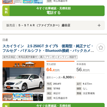
住所
埼玉県越谷市
今すぐ在庫確認・見積依頼
無
電話する
料
販売店：
５－ＳＴＡＲ（ファイブスター） 越谷店
日産
スカイライン 2.5 250GT タイプS 後期型・純正ナビ・
フルセグ・パドルシフト・Bluetooth接続・バックカメ
ラ・ETC・ハーフレザーシート・スマートキー・プッシ
販売店保証
車両品質評価書付
購入プラン付
オンライン相談可
ュスタート・HIDヘッドライト・フォグランプ・ENKEI製
純正18インチアルミホイール
支払総額
本体価格
64.
56.
8
8
万円
万円
6,900
通常ローン
月々
円
年式
2014
年
走行
9.2
万km
車検
'27/02
修復
なし
保証
保証付
整備
法定整備無
住所
埼玉県越谷市
今すぐ在庫確認・見積依頼
無