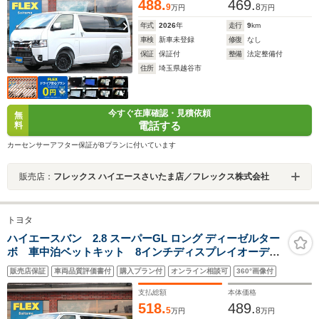
ミラー
488.
469.
9
8
万円
万円
年式
2026
年
走行
9
km
車検
新車未登録
修復
なし
保証
保証付
整備
法定整備付
住所
埼玉県越谷市
今すぐ在庫確認・見積依頼
無
電話する
料
カーセンサーアフター保証がBプランに付いています
販売店：
フレックス ハイエースさいたま店／フレックス株式会社
トヨタ
ハイエースバン 2.8 スーパーGL ロング ディーゼルター
ボ 車中泊ベットキット 8インチディスプレイオーディ
オ ビルトインETC2.0 ヘッドライトインナーブラック
販売店保証
車両品質評価書付
購入プラン付
オンライン相談可
360°画像付
塗装 メッキパーツマットブラック塗装 レーダークル
ーズ TSS3.0 デジタルインナーミラー
支払総額
本体価格
518.
489.
5
8
万円
万円