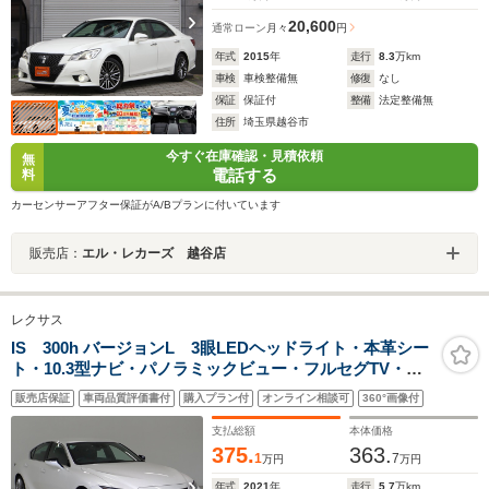
20,600
通常ローン
月々
円
年式
2015
年
走行
8.3
万km
車検
車検整備無
修復
なし
保証
保証付
整備
法定整備無
住所
埼玉県越谷市
今すぐ在庫確認・見積依頼
無
電話する
料
カーセンサーアフター保証がA/Bプランに付いています
販売店：
エル・レカーズ 越谷店
レクサス
IS 300h バージョンL 3眼LEDヘッドライト・本革シー
ト・10.3型ナビ・パノラミックビュー・フルセグTV・シ
ートクーラー/ヒーター・レーダークルーズ・レーンキー
販売店保証
車両品質評価書付
購入プラン付
オンライン相談可
360°画像付
プ・電動リヤサンシェード・純正19インチアルミホイー
ル・ETC
支払総額
本体価格
375.
363.
1
7
万円
万円
年式
2021
年
走行
5.7
万km