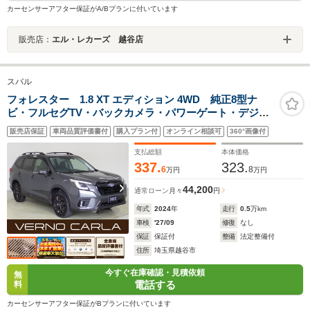
カーセンサーアフター保証がA/Bプランに付いています
販売店：
エル・レカーズ 越谷店
スバル
フォレスター 1.8 XT エディション 4WD 純正8型ナ
ビ・フルセグTV・バックカメラ・パワーゲート・デジタ
ルインナーミラー・BSM・シートヒーター・アダプティ
販売店保証
車両品質評価書付
購入プラン付
オンライン相談可
360°画像付
ブクルーズコントロール・衝突軽減ブレーキ・レーンキ
ープアシスト・障害物センサー・純正18AW
支払総額
本体価格
337.
323.
6
8
万円
万円
44,200
通常ローン
月々
円
年式
2024
年
走行
0.5
万km
車検
'27/09
修復
なし
保証
保証付
整備
法定整備付
住所
埼玉県越谷市
今すぐ在庫確認・見積依頼
無
電話する
料
カーセンサーアフター保証がBプランに付いています