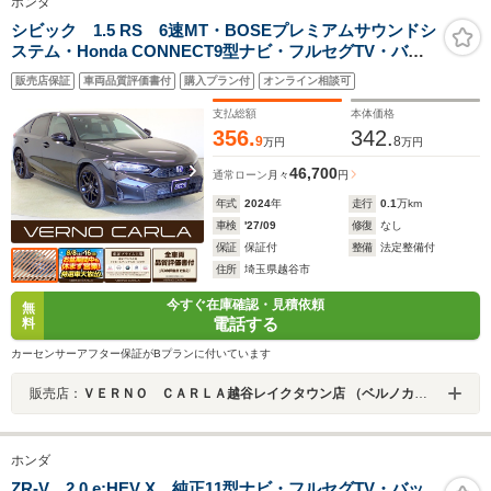
ホンダ
シビック 1.5 RS 6速MT・BOSEプレミアムサウンドシ
ステム・Honda CONNECT9型ナビ・フルセグTV・バッ
クカメラ・ホンダセンシング・レーンキープアシスト・
販売店保証
車両品質評価書付
購入プラン付
オンライン相談可
クルーズコントロール・純正18インチAW・ETC
支払総額
本体価格
356.
342.
9
8
万円
万円
46,700
通常ローン
月々
円
年式
2024
年
走行
0.1
万km
車検
'27/09
修復
なし
保証
保証付
整備
法定整備付
住所
埼玉県越谷市
今すぐ在庫確認・見積依頼
無
電話する
料
カーセンサーアフター保証がBプランに付いています
販売店：
ＶＥＲＮＯ ＣＡＲＬＡ越谷レイクタウン店 （ベルノカーラ越谷レイクタウン店）
ホンダ
ZR-V 2.0 e:HEV X 純正11型ナビ・フルセグTV・バッ