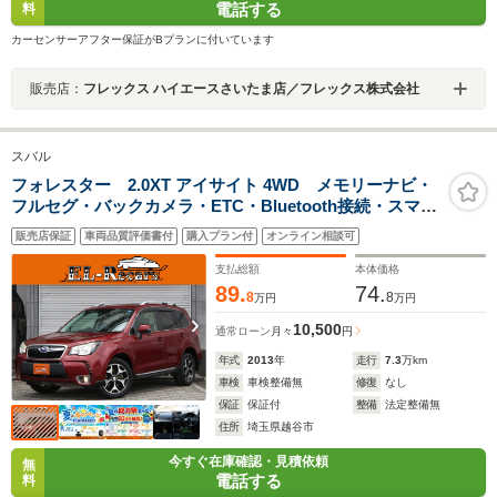
電話する
料
カーセンサーアフター保証がBプランに付いています
販売店：
フレックス ハイエースさいたま店／フレックス株式会社
スバル
フォレスター 2.0XT アイサイト 4WD メモリーナビ・
フルセグ・バックカメラ・ETC・Bluetooth接続・スマー
トキー・プッシュスタート・追従クルコン・パワーバッ
販売店保証
車両品質評価書付
購入プラン付
オンライン相談可
クドア・HIDヘッドライト・フォグランプ・純正18インチ
AW・ドライブレコーダー
支払総額
本体価格
89.
74.
8
8
万円
万円
10,500
通常ローン
月々
円
年式
2013
年
走行
7.3
万km
車検
車検整備無
修復
なし
保証
保証付
整備
法定整備無
住所
埼玉県越谷市
今すぐ在庫確認・見積依頼
無
電話する
料