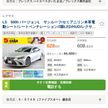
販売店：
フレックス ハイエースさいたま店／フレックス株式会社
レクサス
LS 500h バージョンL サンルーフ/セミアニリン本革電
動シート/シートベンチレーション/3眼LED/HUD/レクサス
セーフティシステム+A/デジタルインナーミラー/レーダー
販売店保証
車両品質評価書付
購入プラン付
オンライン相談可
360°画像付
クルコン/100V電源/アラウンドビューモニター
支払総額
本体価格
628
608.
8
万円
万円
44,400
通常ローン
月々
円
年式
2018
年
走行
890
km
車検
車検整備付
修復
なし
保証
保証付
整備
法定整備付
住所
埼玉県越谷市
今すぐ在庫確認・見積依頼
無
電話する
料
販売店：
５－ＳＴＡＲ（ファイブスター） 越谷店