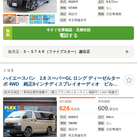
年式
2020
年
走行
9.6
万km
車検
'27/09
修復
なし
保証
保証付
整備
法定整備無
住所
埼玉県越谷市
今すぐ在庫確認・見積依頼
無
電話する
料
販売店：
５－ＳＴＡＲ（ファイブスター） 越谷店
トヨタ
ハイエースバン 2.8 スーパーGL ロング ディーゼルター
ボ 4WD 純正8インチディスプレイオーディオ ビルト
インETC2.0 車中泊ベットキット メッキパーツマット
販売店保証
車両品質評価書付
購入プラン付
オンライン相談可
360°画像付
ブラック TSS3.0 PVM ミリ波レーダークルーズ デ
ジタルインナーミラー デジタルインナーミラー 寒冷
支払総額
本体価格
地仕様
624.
609.
5
8
万円
万円
年式
2026
年
走行
29
km
車検
'28/06
修復
なし
保証
保証付
整備
法定整備付
住所
埼玉県越谷市