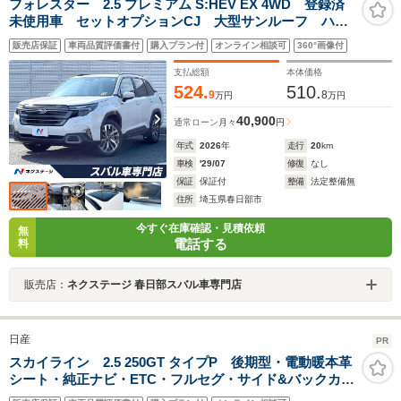
フォレスター 2.5 プレミアム S:HEV EX 4WD 登録済
未使用車 セットオプションCJ 大型サンルーフ ハー
マンカードンサウンドシステム 11.6インチナビ デジタ
販売店保証
車両品質評価書付
購入プラン付
オンライン相談可
360°画像付
ルマルチビューモニター ETC 純正19インチアルミホ
イール パワーバックドア
支払総額
本体価格
524.
510.
9
8
万円
万円
40,900
通常ローン
月々
円
年式
2026
年
走行
20
km
車検
'29/07
修復
なし
保証
保証付
整備
法定整備無
住所
埼玉県春日部市
今すぐ在庫確認・見積依頼
無
電話する
料
販売店：
ネクステージ 春日部スバル車専門店
日産
PR
スカイライン 2.5 250GT タイプP 後期型・電動暖本革
シート・純正ナビ・ETC・フルセグ・サイド&バックカメ
ラ・Bluetooth接続・インテリキー・プッシュスタート・