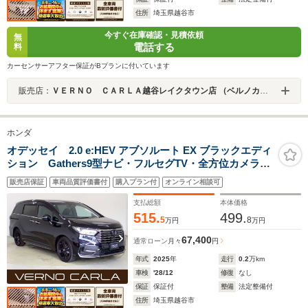
住所
埼玉県越谷市
今すぐ在庫確認・見積依頼
無
電話する
料
カーセンサーアフター保証がBプランに付いています
販売店：
ＶＥＲＮＯ ＣＡＲＬＡ越谷レイクタウン店 （ベルノカーラ越谷レイクタウン店）
ホンダ
オデッセイ 2.0 e:HEV アブソルート EX ブラックエディ
ション Gathers9型ナビ・フルセグTV・全方位カメラ・
本革シート・両側パワースライドドア・シートヒータ
販売店保証
車両品質評価書付
購入プラン付
オンライン相談可
ー・パワーゲート・BSM・アダプティブクルーズコント
ロール・レーンキープアシスト・衝突軽減ブレーキ・純
支払総額
本体価格
正18AW・ETC
515.
499.
5
8
万円
万円
67,400
通常ローン
月々
円
年式
2025
年
走行
0.2
万km
車検
'28/12
修復
なし
保証
保証付
整備
法定整備付
住所
埼玉県越谷市