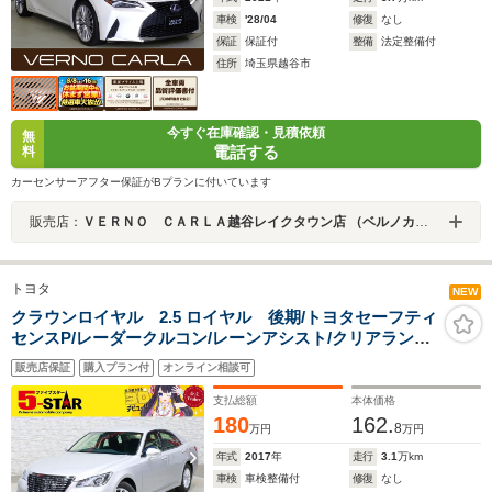
車検
'28/04
修復
なし
保証
保証付
整備
法定整備付
住所
埼玉県越谷市
今すぐ在庫確認・見積依頼
無
電話する
料
カーセンサーアフター保証がBプランに付いています
販売店：
ＶＥＲＮＯ ＣＡＲＬＡ越谷レイクタウン店 （ベルノカーラ越谷レイクタウン店）
トヨタ
NEW
クラウンロイヤル 2.5 ロイヤル 後期/トヨタセーフティ
センスP/レーダークルコン/レーンアシスト/クリアランス
ソナー/オートマチックハイビーム/ETC/横滑り防止装置/
販売店保証
購入プラン付
オンライン相談可
純正ナビ/Bluetooth/LEDオートライト/純正AW
支払総額
本体価格
180
162.
8
万円
万円
年式
2017
年
走行
3.1
万km
車検
車検整備付
修復
なし