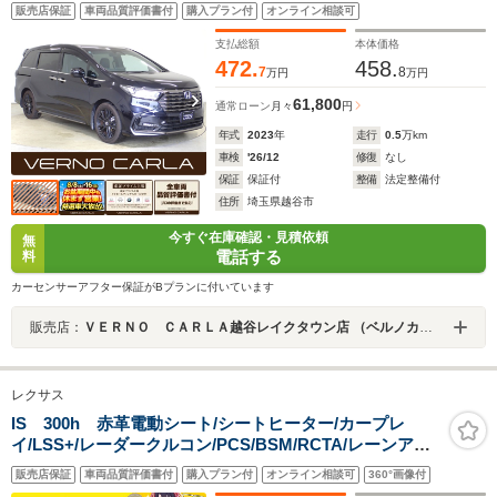
ンダセンシング・黒本革シート・両側電動スライドド
販売店保証
車両品質評価書付
購入プラン付
オンライン相談可
ア・シートヒーター・アダプティブクルーズコントロー
ル・レーンキープアシスト・衝突軽減ブレーキ・BSM
支払総額
本体価格
472.
458.
7
8
万円
万円
61,800
通常ローン
月々
円
年式
2023
年
走行
0.5
万km
車検
'26/12
修復
なし
保証
保証付
整備
法定整備付
住所
埼玉県越谷市
今すぐ在庫確認・見積依頼
無
電話する
料
カーセンサーアフター保証がBプランに付いています
販売店：
ＶＥＲＮＯ ＣＡＲＬＡ越谷レイクタウン店 （ベルノカーラ越谷レイクタウン店）
レクサス
IS 300h 赤革電動シート/シートヒーター/カープレ
イ/LSS+/レーダークルコン/PCS/BSM/RCTA/レーンアシ
スト/ETC2.0/3眼LEDオートハイビーム/純正ナビ/地デジ/
販売店保証
車両品質評価書付
購入プラン付
オンライン相談可
360°画像付
全周囲カメラ/純正18AW