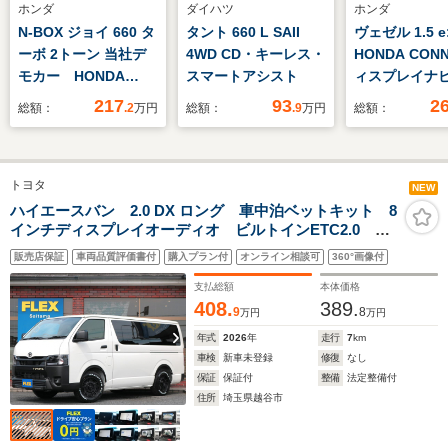
ホンダ
ダイハツ
ホンダ
N-BOX ジョイ 660 タ
タント 660 L SAII
ヴェゼル 1.5 e
ーボ 2トーン 当社デ
4WD CD・キーレス・
HONDA CON
モカー HONDA
スマートアシスト
ィスプレイナ
CONNECTナビゲーシ
ョン ETC2.
217
93
2
総額：
.2
万円
総額：
.9
万円
総額：
ョン ETC ドライブ
イブレコーダ
レコーダー前後 両側
ブラインドス
パワースライドドア
ンフォメーシ
トヨタ
運転席助手席シートヒ
ンズフリーア
NEW
ーター 運転席助手席
ワーテール
ハイエースバン 2.0 DX ロング 車中泊ベットキット 8
インチディスプレイオーディオ ビルトインETC2.0 オ
シートバックテーブル
LEDシーケン
リジナルシートカバー Bi-Beam LEDヘッドランプ
パドルシフト フロア
ーン
販売店保証
車両品質評価書付
購入プラン付
オンライン相談可
360°画像付
レーダークルーズコントロール TSS3.0 PVM デジタ
アンダー
ルインナーミラー
支払総額
本体価格
408.
389.
9
8
万円
万円
年式
2026
年
走行
7
km
車検
新車未登録
修復
なし
保証
保証付
整備
法定整備付
住所
埼玉県越谷市