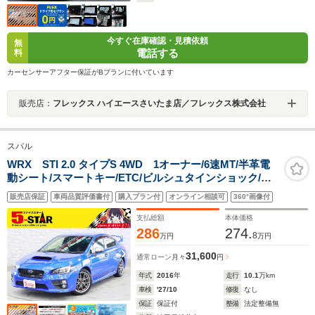
今すぐ在庫確認・見積依頼
無
電話する
料
カーセンサーアフター保証がBプランに付いています
販売店：
フレックス ハイエースさいたま店／フレックス株式会社
スバル
WRX STI 2.0 タイプS 4WD 1オーナー/6速MT/半革電
動シート/スマートキー/ETC/ビルシュタインショック/大
型Rウィング/ストラーダナビ/Bluetooth/バックカメラ/地
販売店保証
車両品質評価書付
購入プラン付
オンライン相談可
360°画像付
デジ/LEDオートライト/純正AW
支払総額
本体価格
286
274.
8
万円
万円
31,600
通常ローン
月々
円
年式
2016
年
走行
10.1
万km
車検
'27/10
修復
なし
保証
保証付
整備
法定整備無