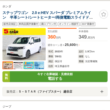
ホンダ
ステップワゴン 2.0 e:HEV スパーダ プレミアムライ
ン 半革シート/シートヒーター/両側電動スライドド
ア/Honda SENSING/アダプティブクルコン/レーンアシ
販売店保証
車両品質評価書付
購入プラン付
オンライン相談可
360°画像付
スト/パーキングセンサー/BSI/パワーテールゲート/カロッ
ツェリアナビ
支払総額
本体価格
360
349.
8
万円
万円
25,600
通常ローン
月々
円
年式
2023
年
走行
1.9
万km
車検
'26/11
修復
なし
保証
保証付
整備
法定整備無
住所
埼玉県越谷市
今すぐ在庫確認・見積依頼
無
電話する
料
販売店：
５－ＳＴＡＲ（ファイブスター） 越谷店
ジープ