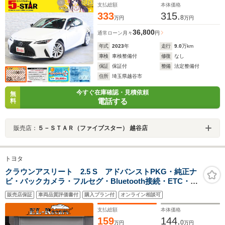
支払総額
本体価格
333
315.
8
万円
万円
36,800
通常ローン
月々
円
年式
2023
年
走行
9.0
万km
車検
車検整備付
修復
なし
保証
保証付
整備
法定整備付
住所
埼玉県越谷市
今すぐ在庫確認・見積依頼
無
電話する
料
販売店：
５－ＳＴＡＲ（ファイブスター） 越谷店
トヨタ
クラウンアスリート 2.5 S アドバンストPKG・純正ナ
ビ・バックカメラ・フルセグ・Bluetooth接続・ETC・追
従クルコン・前後ソナー・プリクラ・電動シート・スマ
販売店保証
車両品質評価書付
購入プラン付
オンライン相談可
ートキー・プッシュスタート・純正OPスパッタリング
18AW・HIDヘッドライト
支払総額
本体価格
159
144.
0
万円
万円