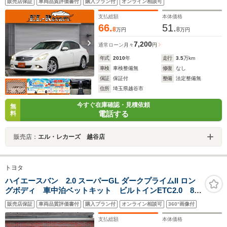
販売店保証
車両品質評価書付
購入プラン付
オンライン相談可
HIDヘッドライト・フォグランプ・前後ドライブレコーダ
ー・純正17インチAW
支払総額
本体価格
66.
51.
8
8
万円
万円
7,200
通常ローン
月々
円
年式
2010
年
走行
3.5
万km
車検
車検整備無
修復
なし
保証
保証付
整備
法定整備無
住所
埼玉県越谷市
今すぐ在庫確認・見積依頼
無
電話する
料
販売店：
エル・レカーズ 越谷店
トヨタ
ハイエースバン 2.0 スーパーGL ダークプライムII ロン
グボディ 車中泊ベットキット ビルトインETC2.0 8イ
ンチディスプレイオーディオ トヨタセーフティセンス
販売店保証
車両品質評価書付
購入プラン付
オンライン相談可
360°画像付
3.0 レーダークルーズコントロール Bi-Beamヘッドラ
イト パノラミックビューモニター デジタルインナー
支払総額
本体価格