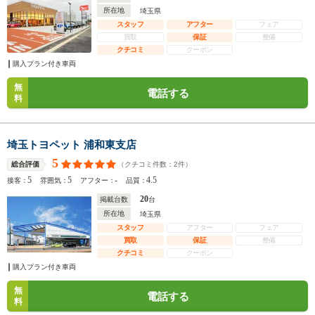
所在地
埼玉県
スタッフ
アフター
フェア
買取
保証
整備
クチコミ
クーポン
購入プラン付き車両
無
電話する
料
埼玉トヨペット 浦和東支店
5
（クチコミ件数：
2
件）
総合評価
5
5
-
4.5
接客：
雰囲気：
アフター：
品質：
20
掲載台数
台
所在地
埼玉県
スタッフ
アフター
フェア
買取
保証
整備
クチコミ
クーポン
購入プラン付き車両
無
電話する
料