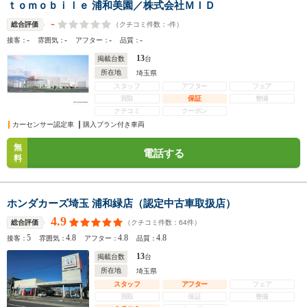
ｔｏｍｏｂｉｌｅ 浦和美園／株式会社ＭＩＤ
-
（クチコミ件数：
-
件）
総合評価
-
-
-
-
接客：
雰囲気：
アフター：
品質：
13
掲載台数
台
所在地
埼玉県
スタッフ
アフター
フェア
買取
保証
整備
クチコミ
クーポン
カーセンサー認定車
購入プラン付き車両
無
電話する
料
ホンダカーズ埼玉 浦和緑店（認定中古車取扱店）
4.9
（クチコミ件数：
64
件）
総合評価
5
4.8
4.8
4.8
接客：
雰囲気：
アフター：
品質：
13
掲載台数
台
所在地
埼玉県
スタッフ
アフター
フェア
買取
保証
整備