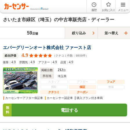
履歴
お気に入り
メニュー
さいたま市緑区（埼玉）の中古車販売店・ディーラー
59
絞り込み
並べ替え
店舗
エバーグリーンオート株式会社 ファースト店
4.9
（クチコミ件数：
9809
件）
総合評価
4.9
4.9
4.9
4.9
接客：
雰囲気：
アフター：
品質：
212
掲載台数
台
所在地
埼玉県
スタッフ
アフター
フェア
買取
保証
整備
クチコミ
クーポン
カーセンサーアフター保証車
カーセンサー認定車
購入プラン付き車両
無
電話する
料