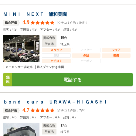
ＭＩＮＩ ＮＥＸＴ 浦和美園
4.9
（クチコミ件数：
54
件）
総合評価
4.9
4.9
4.9
4.9
接客：
雰囲気：
アフター：
品質：
19
掲載台数
台
所在地
埼玉県
スタッフ
アフター
フェア
買取
保証
整備
クチコミ
クーポン
カーセンサー認定車
購入プラン付き車両
無
電話する
料
ｂｏｎｄ ｃａｒｓ ＵＲＡＷＡ－ＨＩＧＡＳＨＩ
4.7
（クチコミ件数：
7
件）
総合評価
4.6
4.7
4.4
4.7
接客：
雰囲気：
アフター：
品質：
17
掲載台数
台
所在地
埼玉県