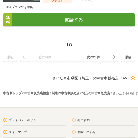
クチコミ
クーポン
購入プラン付き車両
無
電話する
料
1
/3
最初
前の20件
次の20件
最後
さいたま市緑区（埼玉）の中古車販売店TOPへ
中古車トップ
中古車販売店検索
関東の中古車販売店
埼玉の中古車販売店
さいたま市緑区（
プライバシーポリシー
利用規約
サイトマップ
お問い合わせ