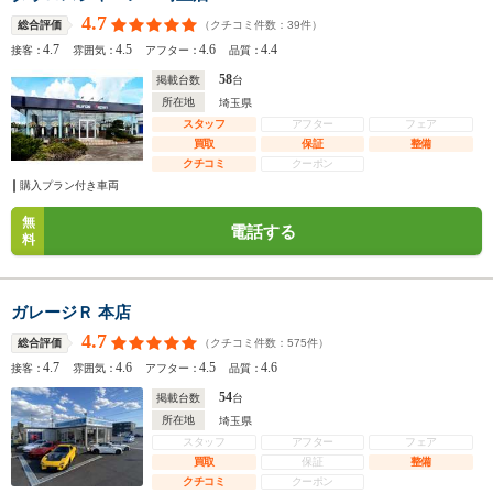
4.7
（クチコミ件数：
39
件）
総合評価
4.7
4.5
4.6
4.4
接客：
雰囲気：
アフター：
品質：
58
掲載台数
台
所在地
埼玉県
スタッフ
アフター
フェア
買取
保証
整備
クチコミ
クーポン
購入プラン付き車両
無
電話する
料
ガレージＲ 本店
4.7
（クチコミ件数：
575
件）
総合評価
4.7
4.6
4.5
4.6
接客：
雰囲気：
アフター：
品質：
54
掲載台数
台
所在地
埼玉県
スタッフ
アフター
フェア
買取
保証
整備
クチコミ
クーポン