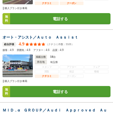
クチコミ
クーポン
購入プラン付き車両
無
電話する
料
オート・アシスト／Ａｕｔｏ Ａｓｓｉｓｔ
4.9
（クチコミ件数：
55
件）
総合評価
4.9
4.8
4.6
4.9
接客：
雰囲気：
アフター：
品質：
14
掲載台数
台
所在地
埼玉県
スタッフ
アフター
フェア
買取
保証
整備
クチコミ
クーポン
購入プラン付き車両
無
電話する
料
ＭＩＤ．α ＧＲＯＵＰ／Ａｕｄｉ Ａｐｐｒｏｖｅｄ Ａｕ