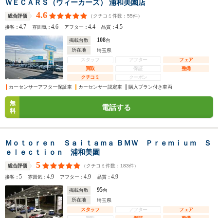
ＷＥＣＡＲＳ（ウィーカーズ） 浦和美園店
4.6
（クチコミ件数：
55
件）
総合評価
4.7
4.6
4.4
4.5
接客：
雰囲気：
アフター：
品質：
108
掲載台数
台
所在地
埼玉県
スタッフ
アフター
フェア
買取
保証
整備
クチコミ
クーポン
カーセンサーアフター保証車
カーセンサー認定車
購入プラン付き車両
無
電話する
料
Ｍｏｔｏｒｅｎ Ｓａｉｔａｍａ ＢＭＷ Ｐｒｅｍｉｕｍ Ｓ
ｅｌｅｃｔｉｏｎ 浦和美園
5
（クチコミ件数：
183
件）
総合評価
5
4.9
4.9
4.9
接客：
雰囲気：
アフター：
品質：
95
掲載台数
台
所在地
埼玉県
スタッフ
アフター
フェア