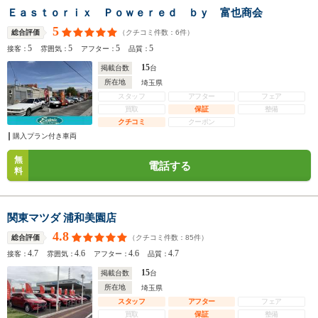
Ｅａｓｔｏｒｉｘ Ｐｏｗｅｒｅｄ ｂｙ 富也商会
5
（クチコミ件数：
6
件）
総合評価
5
5
5
5
接客：
雰囲気：
アフター：
品質：
15
掲載台数
台
所在地
埼玉県
スタッフ
アフター
フェア
買取
保証
整備
クチコミ
クーポン
購入プラン付き車両
無
電話する
料
関東マツダ 浦和美園店
4.8
（クチコミ件数：
85
件）
総合評価
4.7
4.6
4.6
4.7
接客：
雰囲気：
アフター：
品質：
15
掲載台数
台
所在地
埼玉県
スタッフ
アフター
フェア
買取
保証
整備