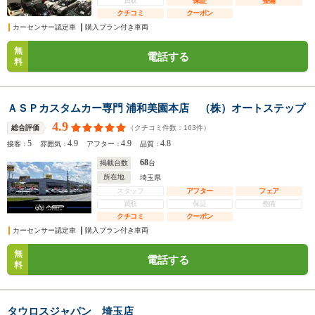
買取
保証
整備
クチコミ
クーポン
カーセンサー認定車
購入プラン付き車両
無
電話する
料
ＡＳＰカスタムカー専門 浦和美園本店 （株）オートステップ
4.9
（クチコミ件数：
163
件）
総合評価
5
4.9
4.9
4.8
接客：
雰囲気：
アフター：
品質：
68
掲載台数
台
所在地
埼玉県
スタッフ
アフター
フェア
買取
保証
整備
クチコミ
クーポン
カーセンサー認定車
購入プラン付き車両
無
電話する
料
タウロスジャパン 埼玉店