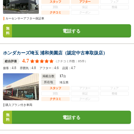
スタッフ
アフター
フェア
買取
保証
整備
クチコミ
クーポン
カーセンサーアフター保証車
無
電話する
料
ホンダカーズ埼玉 浦和美園店（認定中古車取扱店）
4.7
（クチコミ件数：
85
件）
総合評価
4.8
4.8
4.6
4.7
接客：
雰囲気：
アフター：
品質：
17
掲載台数
台
所在地
埼玉県
スタッフ
アフター
フェア
買取
保証
整備
クチコミ
クーポン
購入プラン付き車両
無
電話する
料