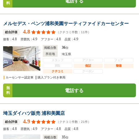
電話する
料
メルセデス・ベンツ浦和美園サーティファイドカーセンター
4.8
（クチコミ件数：
11
件）
総合評価
4.8
4.9
4.8
4.9
接客：
雰囲気：
アフター：
品質：
36
掲載台数
台
所在地
埼玉県
スタッフ
アフター
フェア
買取
保証
整備
クチコミ
クーポン
カーセンサー認定車
購入プラン付き車両
無
電話する
料
埼玉ダイハツ販売 浦和美園店
4.9
（クチコミ件数：
21
件）
総合評価
4.8
4.9
4.8
4.8
接客：
雰囲気：
アフター：
品質：
35
掲載台数
台