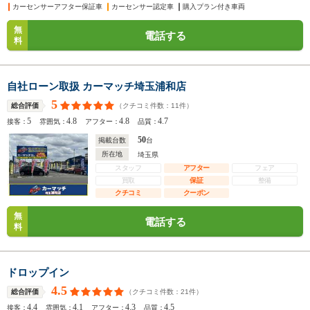
カーセンサーアフター保証車
カーセンサー認定車
購入プラン付き車両
無
電話する
料
自社ローン取扱 カーマッチ埼玉浦和店
5
（クチコミ件数：
11
件）
総合評価
5
4.8
4.8
4.7
接客：
雰囲気：
アフター：
品質：
50
掲載台数
台
所在地
埼玉県
スタッフ
アフター
フェア
買取
保証
整備
クチコミ
クーポン
無
電話する
料
ドロップイン
4.5
（クチコミ件数：
21
件）
総合評価
4.4
4.1
4.3
4.5
接客：
雰囲気：
アフター：
品質：