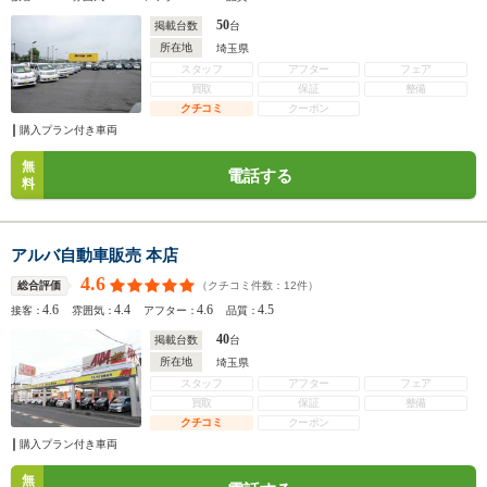
50
掲載台数
台
所在地
埼玉県
スタッフ
アフター
フェア
買取
保証
整備
クチコミ
クーポン
購入プラン付き車両
無
電話する
料
アルバ自動車販売 本店
4.6
（クチコミ件数：
12
件）
総合評価
4.6
4.4
4.6
4.5
接客：
雰囲気：
アフター：
品質：
40
掲載台数
台
所在地
埼玉県
スタッフ
アフター
フェア
買取
保証
整備
クチコミ
クーポン
購入プラン付き車両
無