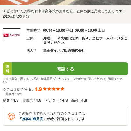
ナビの付いたお得なお車や高年式のお車など、在庫多数ご用意しております！
(2025/07/23更新)
営業時間
09:30～18:00 平日 09:00～18:00 土日
定休日
月曜日 ※火曜日定休日あり。当社ホームページをご
参照ください。
法人名
埼玉ダイハツ販売株式会社
無
電話する
料
※車の購入に関するご相談・確認専用ダイヤルです。その他のお問い合わせはご遠慮くださ
い。
4.9
クチコミ総合評価：
（投稿数21件）
4.8
4.8
4.8
4.8
接客 :
雰囲気 :
アフター :
品質 :
この販売店で購入された方のクチコミでは
「
接客の満足度
」が特に評価されています