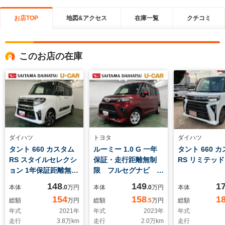
お店TOP
地図&アクセス
在庫一覧
クチコミ
このお店の在庫
ダイハツ
トヨタ
ダイハツ
タント 660 カスタム
ルーミー 1.0 G 一年
タント 660 
RS スタイルセレクシ
保証・走行距離無制
RS リミテッド
ョン 1年保証距離無制
限 フルセグナビ
限 走行距離38007キ
Bluetooth 全周囲カ
148
149
1
本体
.0
万円
本体
.0
万円
本体
ロ 純正フルセグナ
メラ ETC クリアラ
154
158
1
総額
万円
総額
.5
万円
総額
ビ パノラマモニタ
ンスソナー オートラ
年式
2021
年
年式
2023
年
年式
ー ドラレコ 純正マ
イト LEDヘッドライ
走行
3.8
万km
走行
2.0
万km
走行
ット サイドエアバッ
ト 両側電動スライド