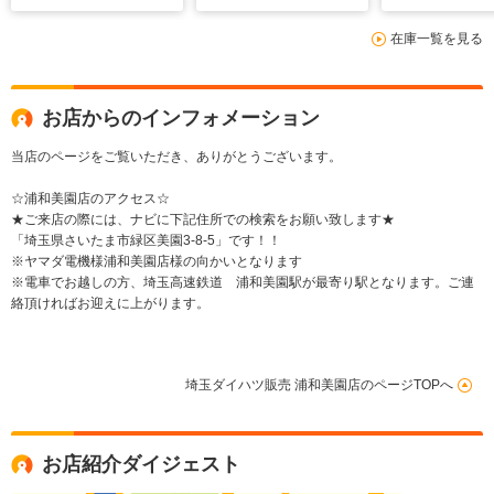
グ LEDヘッドラン
ドア
在庫一覧を見る
プ アイドリングスト
ップ シートヒータ
ー 両側電動スライド
ドア
お店からのインフォメーション
当店のページをご覧いただき、ありがとうございます。
☆浦和美園店のアクセス☆
★ご来店の際には、ナビに下記住所での検索をお願い致します★
「埼玉県さいたま市緑区美園3-8-5」です！！
※ヤマダ電機様浦和美園店様の向かいとなります
※電車でお越しの方、埼玉高速鉄道 浦和美園駅が最寄り駅となります。ご連
絡頂ければお迎えに上がります。
埼玉ダイハツ販売 浦和美園店のページTOPへ
お店紹介ダイジェスト