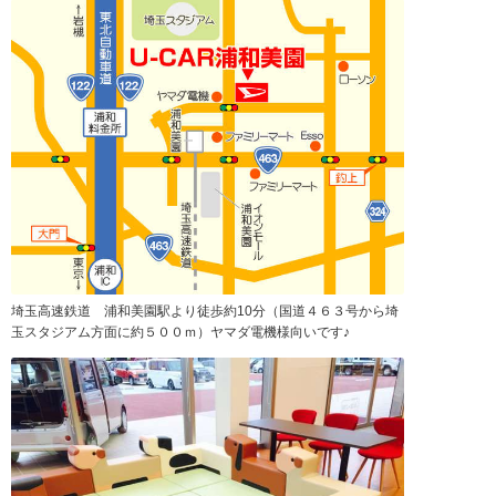
埼玉高速鉄道 浦和美園駅より徒歩約10分（国道４６３号から埼
玉スタジアム方面に約５００ｍ）ヤマダ電機様向いです♪