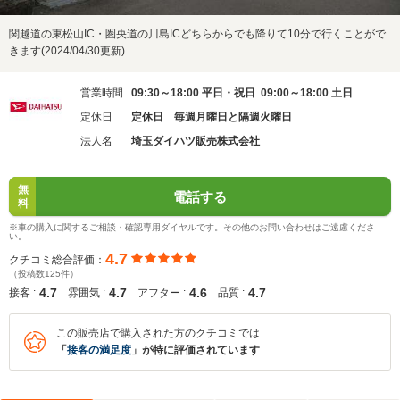
関越道の東松山IC・圏央道の川島ICどちらからでも降りて10分で行くことがで
きます(2024/04/30更新)
営業時間
09:30～18:00 平日・祝日 09:00～18:00 土日
定休日
定休日 毎週月曜日と隔週火曜日
法人名
埼玉ダイハツ販売株式会社
無
電話する
料
※車の購入に関するご相談・確認専用ダイヤルです。その他のお問い合わせはご遠慮くださ
い。
4.7
クチコミ総合評価：
（投稿数125件）
4.7
4.7
4.6
4.7
接客 :
雰囲気 :
アフター :
品質 :
この販売店で購入された方のクチコミでは
「
接客の満足度
」が特に評価されています