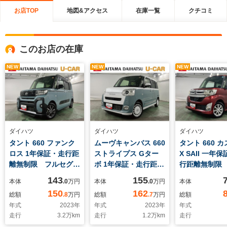
お店TOP
地図&アクセス
在庫一覧
クチコミ
このお店の在庫
NEW
NEW
NEW
ダイハツ
ダイハツ
ダイハツ
タント 660 ファンク
ムーヴキャンバス 660
タント 660 
ロス 1年保証・走行距
ストライプス Gター
X SAII 一年
離無制限 フルセグナ
ボ 1年保証・走行距離
行距離無制限
ビ
無制限 サイドエアバ
グナビ
143
155
本体
.0
万円
本体
.0
万円
本体
ッ
150
162
総額
.8
万円
総額
.7
万円
総額
年式
2023
年
年式
2023
年
年式
走行
3.2
万km
走行
1.2
万km
走行