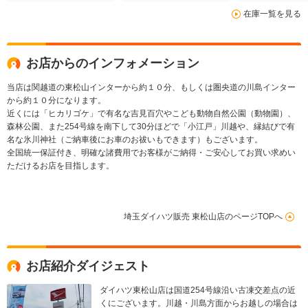
在庫一覧を見る
お店からのインフォメーション
当店は関越道の東松山インターから約１０分、もしくは圏央道の川島インター
から約１０分になります。
近くには「ヒカリゴケ」で有名な吉見百穴やこども動物自然公園（動物園）、
森林公園、また254号線を南下して30分ほどで「小江戸」川越や、縁結びで有
名な氷川神社（ご納車後にお車のお祓いもできます）もございます。
全国統一保証付き、明確な諸費用でお客様がご納得・ご安心してお買い求めい
ただけるお店を目指します。
埼玉ダイハツ販売 東松山店のページTOPへ
お店紹介ダイジェスト
ダイハツ東松山店は国道254号線沿い古凍交差点の近
くにございます。川越・川島方面からお越しの場合は