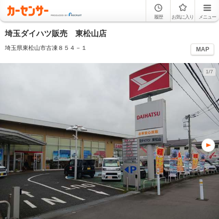
履歴
お気に入り
メニュー
埼玉ダイハツ販売 東松山店
埼玉県東松山市古凍８５４－１
MAP
1/7