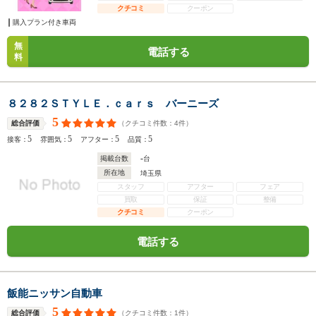
クチコミ
クーポン
購入プラン付き車両
無
電話する
料
８２８２ＳＴＹＬＥ．ｃａｒｓ バーニーズ
5
（クチコミ件数：
4
件）
総合評価
5
5
5
5
接客：
雰囲気：
アフター：
品質：
-
掲載台数
台
所在地
埼玉県
スタッフ
アフター
フェア
買取
保証
整備
クチコミ
クーポン
電話する
飯能ニッサン自動車
5
（クチコミ件数：
1
件）
総合評価