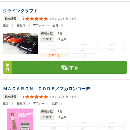
クラインクラフト
5
（クチコミ件数：
5
件）
総合評価
5
5
5
5
接客：
雰囲気：
アフター：
品質：
1
掲載台数
台
所在地
埼玉県
スタッフ
アフター
フェア
買取
保証
整備
クチコミ
クーポン
無
電話する
料
ＭＡＣＡＲＯＮ ＣＯＤＥ／マカロンコーデ
5
（クチコミ件数：
1
件）
総合評価
5
5
-
5
接客：
雰囲気：
アフター：
品質：
1
掲載台数
台
所在地
埼玉県
スタッフ
アフター
フェア
買取
保証
整備