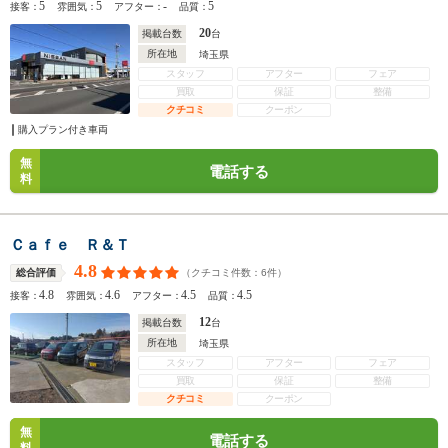
5
5
-
5
接客：
雰囲気：
アフター：
品質：
20
掲載台数
台
所在地
埼玉県
スタッフ
アフター
フェア
買取
保証
整備
クチコミ
クーポン
購入プラン付き車両
無
電話する
料
Ｃａｆｅ Ｒ＆Ｔ
4.8
（クチコミ件数：
6
件）
総合評価
4.8
4.6
4.5
4.5
接客：
雰囲気：
アフター：
品質：
12
掲載台数
台
所在地
埼玉県
スタッフ
アフター
フェア
買取
保証
整備
クチコミ
クーポン
無
電話する