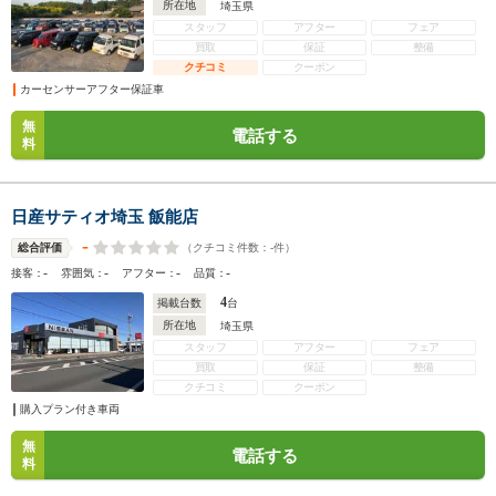
所在地
埼玉県
スタッフ
アフター
フェア
買取
保証
整備
クチコミ
クーポン
カーセンサーアフター保証車
無
電話する
料
日産サティオ埼玉 飯能店
-
（クチコミ件数：
-
件）
総合評価
-
-
-
-
接客：
雰囲気：
アフター：
品質：
4
掲載台数
台
所在地
埼玉県
スタッフ
アフター
フェア
買取
保証
整備
クチコミ
クーポン
購入プラン付き車両
無
電話する
料