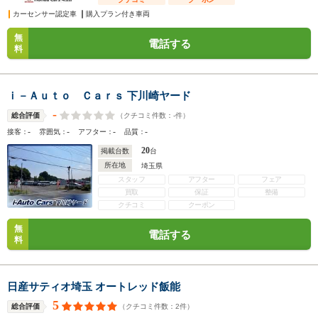
カーセンサー認定車
購入プラン付き車両
無
電話する
料
ｉ－Ａｕｔｏ Ｃａｒｓ 下川崎ヤード
-
（クチコミ件数：
-
件）
総合評価
-
-
-
-
接客：
雰囲気：
アフター：
品質：
20
掲載台数
台
所在地
埼玉県
スタッフ
アフター
フェア
買取
保証
整備
クチコミ
クーポン
無
電話する
料
日産サティオ埼玉 オートレッド飯能
5
（クチコミ件数：
2
件）
総合評価