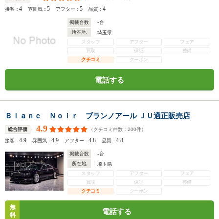
4
5
5
4
接客：
雰囲気：
アフター：
品質：
-
掲載台数
台
所在地
埼玉県
スタッフ
アフター
フェア
買取
保証
整備
クチコミ
クーポン
電話する
Ｂｌａｎｃ Ｎｏｉｒ ブランノアール ＪＵ適正販売店
4.9
（クチコミ件数：
200
件）
総合評価
4.9
4.9
4.8
4.8
接客：
雰囲気：
アフター：
品質：
-
掲載台数
台
所在地
埼玉県
スタッフ
アフター
フェア
買取
保証
整備
クチコミ
クーポン
無
電話する
料