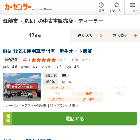
履歴
お気に入り
メニュー
飯能市（埼玉）の中古車販売店・ディーラー
17
絞り込み
並べ替え
店舗
軽届出済未使用車専門店 新生オート飯能
4.5
（クチコミ件数：
18
件）
総合評価
4.6
4.4
4.3
4.6
接客：
雰囲気：
アフター：
品質：
80
掲載台数
台
所在地
埼玉県
スタッフ
アフター
フェア
買取
保証
整備
クチコミ
クーポン
カーセンサーアフター保証車
購入プラン付き車両
無
電話する
料