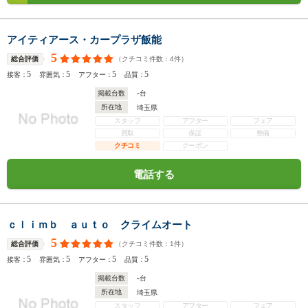
アイティアース・カープラザ飯能
5
（クチコミ件数：
4
件）
総合評価
5
5
5
5
接客：
雰囲気：
アフター：
品質：
-
掲載台数
台
所在地
埼玉県
スタッフ
アフター
フェア
買取
保証
整備
クチコミ
クーポン
電話する
ｃｌｉｍｂ ａｕｔｏ クライムオート
5
（クチコミ件数：
1
件）
総合評価
5
5
5
5
接客：
雰囲気：
アフター：
品質：
-
掲載台数
台
所在地
埼玉県
スタッフ
アフター
フェア