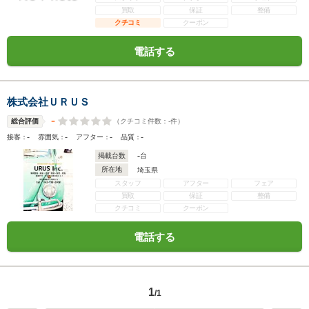
買取
保証
整備
クチコミ
クーポン
電話する
株式会社ＵＲＵＳ
-
（クチコミ件数：
-
件）
総合評価
-
-
-
-
接客：
雰囲気：
アフター：
品質：
-
掲載台数
台
所在地
埼玉県
スタッフ
アフター
フェア
買取
保証
整備
クチコミ
クーポン
電話する
1
/1