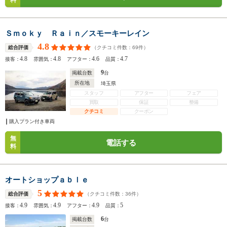
料
Ｓｍｏｋｙ Ｒａｉｎ／スモーキーレイン
4.8
（クチコミ件数：
69
件）
総合評価
4.8
4.8
4.6
4.7
接客：
雰囲気：
アフター：
品質：
9
掲載台数
台
所在地
埼玉県
スタッフ
アフター
フェア
買取
保証
整備
クチコミ
クーポン
購入プラン付き車両
無
電話する
料
オートショップａｂｌｅ
5
（クチコミ件数：
36
件）
総合評価
4.9
4.9
4.9
5
接客：
雰囲気：
アフター：
品質：
6
掲載台数
台