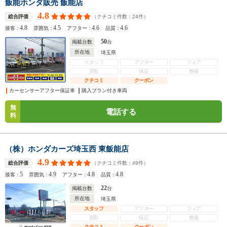
飯能ホンダ販売 飯能店
4.8
（クチコミ件数：
24
件）
総合評価
4.8
4.5
4.6
4.6
接客：
雰囲気：
アフター：
品質：
50
掲載台数
台
所在地
埼玉県
スタッフ
アフター
フェア
買取
保証
整備
クチコミ
クーポン
カーセンサーアフター保証車
購入プラン付き車両
無
電話する
料
（株）ホンダカーズ埼玉西 東飯能店
4.9
（クチコミ件数：
49
件）
総合評価
5
4.9
4.8
4.8
接客：
雰囲気：
アフター：
品質：
22
掲載台数
台
所在地
埼玉県
スタッフ
アフター
フェア
買取
保証
整備
クチコミ
クーポン