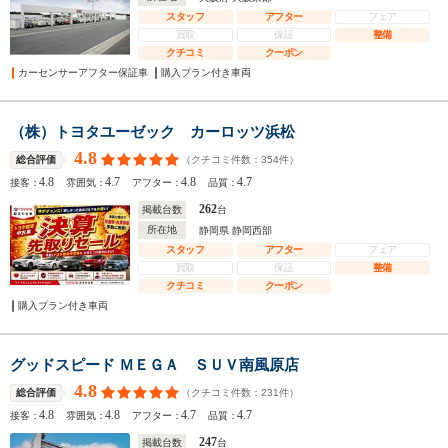
スタッフ
アフター
フェア
買取
保証
整備
クチコミ
クーポン
カーセンサーアフター保証車
購入プラン付き車両
（株）トヨタユーゼック カーロッツ浜松
4.8
（クチコミ件数：
354
件）
総合評価
4.8
4.7
4.8
4.7
接客：
雰囲気：
アフター：
品質：
262
掲載台数
台
所在地
静岡県 静岡西部
スタッフ
アフター
フェア
買取
保証
整備
クチコミ
クーポン
購入プラン付き車両
グッドスピード ＭＥＧＡ ＳＵＶ南風原店
4.8
（クチコミ件数：
231
件）
総合評価
4.8
4.8
4.7
4.7
接客：
雰囲気：
アフター：
品質：
247
掲載台数
台