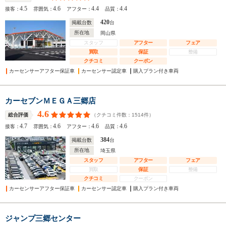
4.5
4.6
4.4
4.4
接客：
雰囲気：
アフター：
品質：
420
掲載台数
台
所在地
岡山県
スタッフ
アフター
フェア
買取
保証
整備
クチコミ
クーポン
カーセンサーアフター保証車
カーセンサー認定車
購入プラン付き車両
カーセブンＭＥＧＡ三郷店
4.6
（クチコミ件数：
1514
件）
総合評価
4.7
4.6
4.6
4.6
接客：
雰囲気：
アフター：
品質：
384
掲載台数
台
所在地
埼玉県
スタッフ
アフター
フェア
買取
保証
整備
クチコミ
クーポン
カーセンサーアフター保証車
カーセンサー認定車
購入プラン付き車両
ジャンプ三郷センター