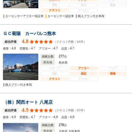
買取
保証
整備
クチコミ
クーポン
カーセンサーアフター保証車
カーセンサー認定車
購入プラン付き車両
ＧＣ菊陽 カーパルコ熊本
4.8
（クチコミ件数：
64
件）
総合評価
4.8
4.7
4.7
4.7
接客：
雰囲気：
アフター：
品質：
277
掲載台数
台
所在地
熊本県
スタッフ
アフター
フェア
買取
保証
整備
クチコミ
クーポン
購入プラン付き車両
（株）関西オート 八尾店
4.9
（クチコミ件数：
97
件）
総合評価
4.9
4.7
4.8
4.8
接客：
雰囲気：
アフター：
品質：
270
掲載台数
台
所在地
大阪府 大阪東部