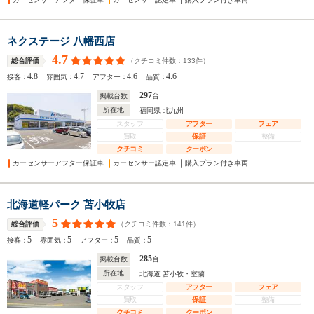
ネクステージ 八幡西店
4.7
（クチコミ件数：
133
件）
総合評価
4.8
4.7
4.6
4.6
接客：
雰囲気：
アフター：
品質：
297
掲載台数
台
所在地
福岡県 北九州
スタッフ
アフター
フェア
買取
保証
整備
クチコミ
クーポン
カーセンサーアフター保証車
カーセンサー認定車
購入プラン付き車両
北海道軽パーク 苫小牧店
5
（クチコミ件数：
141
件）
総合評価
5
5
5
5
接客：
雰囲気：
アフター：
品質：
285
掲載台数
台
所在地
北海道 苫小牧・室蘭
スタッフ
アフター
フェア
買取
保証
整備
クチコミ
クーポン