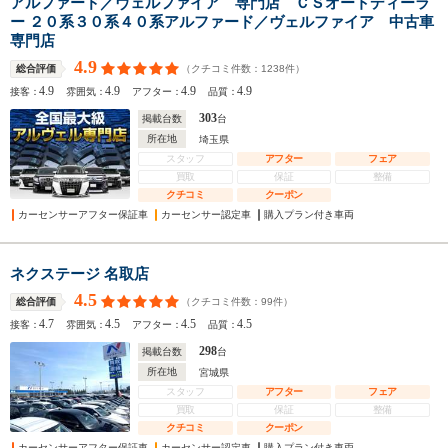
アルファード／ヴェルファイア 専門店 ＣＳオートディーラ
ー ２０系３０系４０系アルファード／ヴェルファイア 中古車
専門店
4.9
（クチコミ件数：
1238
件）
総合評価
4.9
4.9
4.9
4.9
接客：
雰囲気：
アフター：
品質：
303
掲載台数
台
所在地
埼玉県
スタッフ
アフター
フェア
買取
保証
整備
クチコミ
クーポン
カーセンサーアフター保証車
カーセンサー認定車
購入プラン付き車両
ネクステージ 名取店
4.5
（クチコミ件数：
99
件）
総合評価
4.7
4.5
4.5
4.5
接客：
雰囲気：
アフター：
品質：
298
掲載台数
台
所在地
宮城県
スタッフ
アフター
フェア
買取
保証
整備
クチコミ
クーポン
カーセンサーアフター保証車
カーセンサー認定車
購入プラン付き車両