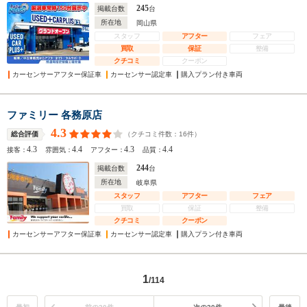
245
掲載台数
台
所在地
岡山県
スタッフ
アフター
フェア
買取
保証
整備
クチコミ
クーポン
カーセンサーアフター保証車
カーセンサー認定車
購入プラン付き車両
ファミリー 各務原店
4.3
（クチコミ件数：
16
件）
総合評価
4.3
4.4
4.3
4.4
接客：
雰囲気：
アフター：
品質：
244
掲載台数
台
所在地
岐阜県
スタッフ
アフター
フェア
買取
保証
整備
クチコミ
クーポン
カーセンサーアフター保証車
カーセンサー認定車
購入プラン付き車両
1
/114