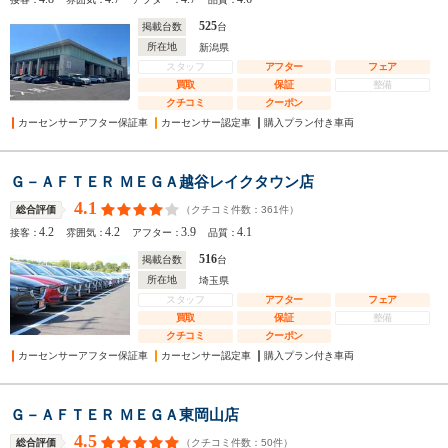
525
掲載台数
台
所在地
新潟県
スタッフ
アフター
フェア
買取
保証
整備
クチコミ
クーポン
カーセンサーアフター保証車
カーセンサー認定車
購入プラン付き車両
Ｇ－ＡＦＴＥＲ ＭＥＧＡ越谷レイクタウン店
4.1
（クチコミ件数：
361
件）
総合評価
4.2
4.2
3.9
4.1
接客：
雰囲気：
アフター：
品質：
516
掲載台数
台
所在地
埼玉県
スタッフ
アフター
フェア
買取
保証
整備
クチコミ
クーポン
カーセンサーアフター保証車
カーセンサー認定車
購入プラン付き車両
Ｇ－ＡＦＴＥＲ ＭＥＧＡ東岡山店
4.5
（クチコミ件数：
50
件）
総合評価