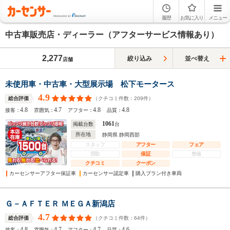
履歴
お気に入り
メニュー
中古車販売店・ディーラー（アフターサービス情報あり）
2,277
絞り込み
並べ替え
店舗
未使用車・中古車・大型展示場 松下モータース
4.9
（クチコミ件数：
209
件）
総合評価
4.8
4.7
4.8
4.8
接客：
雰囲気：
アフター：
品質：
1061
掲載台数
台
所在地
静岡県 静岡西部
スタッフ
アフター
フェア
買取
保証
整備
クチコミ
クーポン
カーセンサーアフター保証車
カーセンサー認定車
購入プラン付き車両
Ｇ－ＡＦＴＥＲ ＭＥＧＡ新潟店
4.7
（クチコミ件数：
64
件）
総合評価
4.8
4.7
4.7
4.6
接客：
雰囲気：
アフター：
品質：