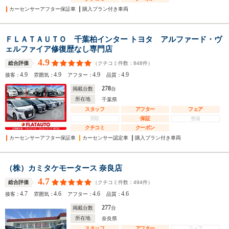
カーセンサーアフター保証車
購入プラン付き車両
ＦＬＡＴＡＵＴＯ 千葉柏インター トヨタ アルファード・ヴ
ェルファイア修復歴なし専門店
4.9
（クチコミ件数：
848
件）
総合評価
4.9
4.9
4.9
4.9
接客：
雰囲気：
アフター：
品質：
278
掲載台数
台
所在地
千葉県
スタッフ
アフター
フェア
買取
保証
整備
クチコミ
クーポン
カーセンサーアフター保証車
カーセンサー認定車
購入プラン付き車両
（株）カミタケモータース 奈良店
4.7
（クチコミ件数：
494
件）
総合評価
4.7
4.6
4.6
4.6
接客：
雰囲気：
アフター：
品質：
277
掲載台数
台
所在地
奈良県
スタッフ
アフター
フェア