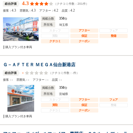
4.3
（クチコミ件数：
201
件）
総合評価
4.3
4.3
4.2
4.2
接客：
雰囲気：
アフター：
品質：
350
掲載台数
台
所在地
埼玉県
スタッフ
アフター
フェア
買取
保証
整備
クチコミ
クーポン
購入プラン付き車両
Ｇ－ＡＦＴＥＲ ＭＥＧＡ仙台新港店
-
（クチコミ件数：
-
件）
総合評価
-
-
-
-
接客：
雰囲気：
アフター：
品質：
350
掲載台数
台
所在地
宮城県
スタッフ
アフター
フェア
買取
保証
整備
クチコミ
クーポン
購入プラン付き車両