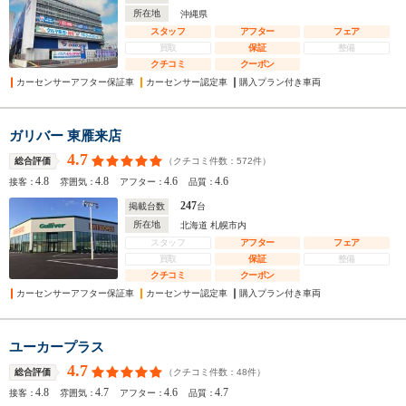
所在地
沖縄県
スタッフ
アフター
フェア
買取
保証
整備
クチコミ
クーポン
カーセンサーアフター保証車
カーセンサー認定車
購入プラン付き車両
ガリバー 東雁来店
4.7
（クチコミ件数：
572
件）
総合評価
4.8
4.8
4.6
4.6
接客：
雰囲気：
アフター：
品質：
247
掲載台数
台
所在地
北海道 札幌市内
スタッフ
アフター
フェア
買取
保証
整備
クチコミ
クーポン
カーセンサーアフター保証車
カーセンサー認定車
購入プラン付き車両
ユーカープラス
4.7
（クチコミ件数：
48
件）
総合評価
4.8
4.7
4.6
4.7
接客：
雰囲気：
アフター：
品質：