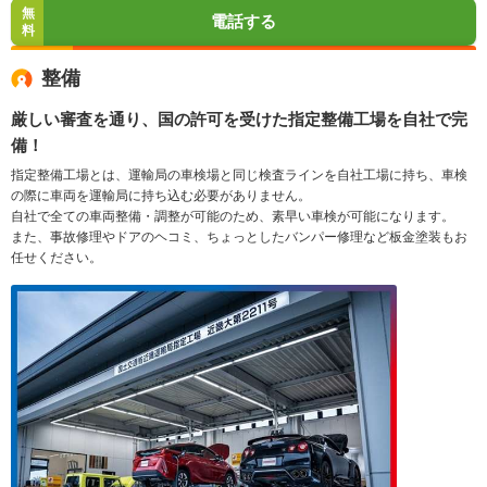
無
電話する
料
整備
厳しい審査を通り、国の許可を受けた指定整備工場を自社で完
備！
指定整備工場とは、運輸局の車検場と同じ検査ラインを自社工場に持ち、車検
の際に車両を運輸局に持ち込む必要がありません。
自社で全ての車両整備・調整が可能のため、素早い車検が可能になります。
また、事故修理やドアのヘコミ、ちょっとしたバンパー修理など板金塗装もお
任せください。