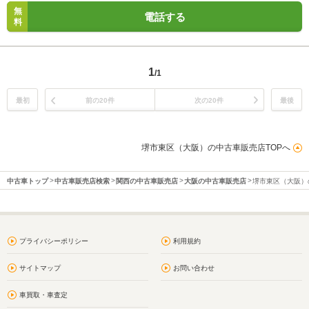
無
電話する
料
1
/1
最初
前の20件
次の20件
最後
堺市東区（大阪）の中古車販売店TOPへ
中古車トップ
中古車販売店検索
関西の中古車販売店
大阪の中古車販売店
堺市東区（大阪）
プライバシーポリシー
利用規約
サイトマップ
お問い合わせ
車買取・車査定