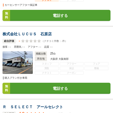
カーセンサーアフター保証車
無
電話する
料
株式会社ＬＵＣＵＳ 石原店
-
（クチコミ件数：
-
件）
総合評価
-
-
-
-
接客：
雰囲気：
アフター：
品質：
25
掲載台数
台
所在地
大阪府 大阪南部
スタッフ
アフター
フェア
買取
保証
整備
クチコミ
クーポン
購入プラン付き車両
無
電話する
料
Ｒ ＳＥＬＥＣＴ アールセレクト