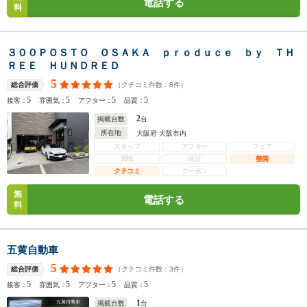
電話する
料
３００ＰＯＳＴＯ ＯＳＡＫＡ ｐｒｏｄｕｃｅ ｂｙ ＴＨ
ＲＥＥ ＨＵＮＤＲＥＤ
5
（クチコミ件数：
8
件）
総合評価
5
5
5
5
接客：
雰囲気：
アフター：
品質：
2
掲載台数
台
所在地
大阪府 大阪市内
スタッフ
アフター
フェア
買取
保証
整備
クチコミ
クーポン
無
電話する
料
五黄自動車
5
（クチコミ件数：
3
件）
総合評価
5
5
5
5
接客：
雰囲気：
アフター：
品質：
1
掲載台数
台