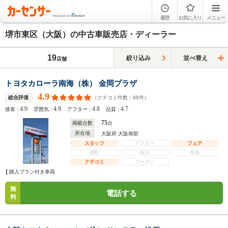
履歴
お気に入り
メニュー
堺市東区（大阪）の中古車販売店・ディーラー
19
絞り込み
並べ替え
店舗
トヨタカローラ南海（株） 金岡プラザ
4.9
（クチコミ件数：
88
件）
総合評価
4.9
4.9
4.8
4.7
接客：
雰囲気：
アフター：
品質：
75
掲載台数
台
所在地
大阪府 大阪南部
スタッフ
アフター
フェア
買取
保証
整備
クチコミ
クーポン
購入プラン付き車両
無
電話する
料