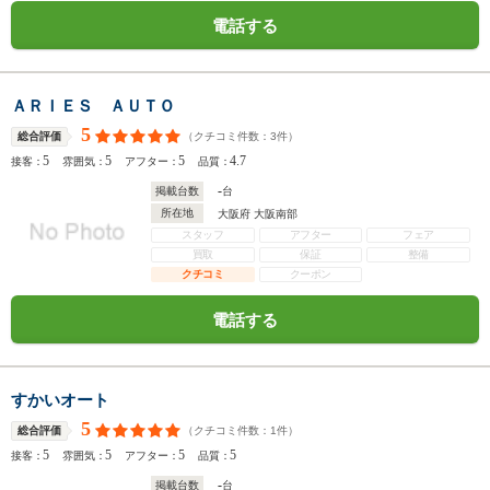
電話する
ＡＲＩＥＳ ＡＵＴＯ
5
（クチコミ件数：
3
件）
総合評価
5
5
5
4.7
接客：
雰囲気：
アフター：
品質：
-
掲載台数
台
所在地
大阪府 大阪南部
スタッフ
アフター
フェア
買取
保証
整備
クチコミ
クーポン
電話する
すかいオート
5
（クチコミ件数：
1
件）
総合評価
5
5
5
5
接客：
雰囲気：
アフター：
品質：
-
掲載台数
台