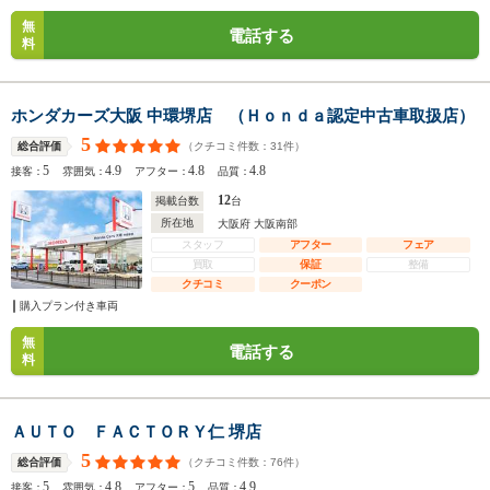
無
電話する
料
ホンダカーズ大阪 中環堺店 （Ｈｏｎｄａ認定中古車取扱店）
5
（クチコミ件数：
31
件）
総合評価
5
4.9
4.8
4.8
接客：
雰囲気：
アフター：
品質：
12
掲載台数
台
所在地
大阪府 大阪南部
スタッフ
アフター
フェア
買取
保証
整備
クチコミ
クーポン
購入プラン付き車両
無
電話する
料
ＡＵＴＯ ＦＡＣＴＯＲＹ仁 堺店
5
（クチコミ件数：
76
件）
総合評価
5
4.8
5
4.9
接客：
雰囲気：
アフター：
品質：