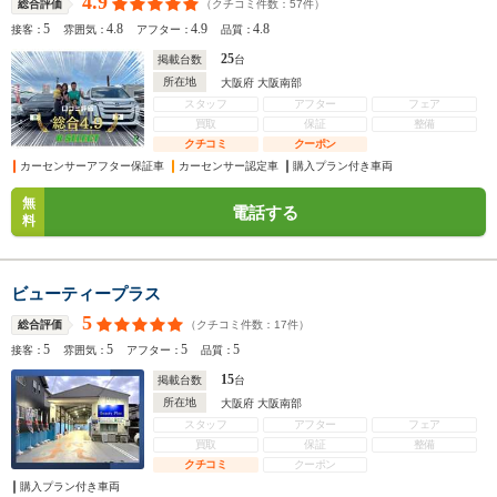
4.9
（クチコミ件数：
57
件）
総合評価
5
4.8
4.9
4.8
接客：
雰囲気：
アフター：
品質：
25
掲載台数
台
所在地
大阪府 大阪南部
スタッフ
アフター
フェア
買取
保証
整備
クチコミ
クーポン
カーセンサーアフター保証車
カーセンサー認定車
購入プラン付き車両
無
電話する
料
ビューティープラス
5
（クチコミ件数：
17
件）
総合評価
5
5
5
5
接客：
雰囲気：
アフター：
品質：
15
掲載台数
台
所在地
大阪府 大阪南部
スタッフ
アフター
フェア
買取
保証
整備
クチコミ
クーポン
購入プラン付き車両