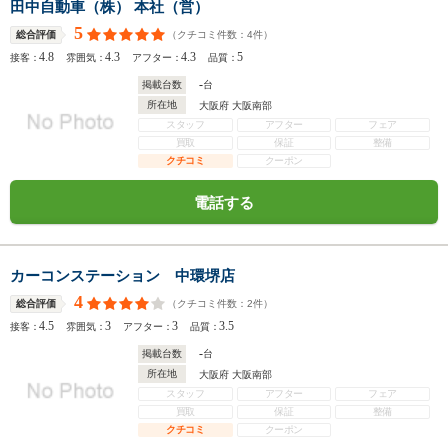
田中自動車（株） 本社（営）
5
（クチコミ件数：
4
件）
総合評価
4.8
4.3
4.3
5
接客：
雰囲気：
アフター：
品質：
-
掲載台数
台
所在地
大阪府 大阪南部
スタッフ
アフター
フェア
買取
保証
整備
クチコミ
クーポン
電話する
カーコンステーション 中環堺店
4
（クチコミ件数：
2
件）
総合評価
4.5
3
3
3.5
接客：
雰囲気：
アフター：
品質：
-
掲載台数
台
所在地
大阪府 大阪南部
スタッフ
アフター
フェア
買取
保証
整備
クチコミ
クーポン