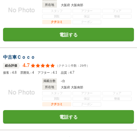
所在地
大阪府 大阪南部
スタッフ
アフター
フェア
買取
保証
整備
クチコミ
クーポン
電話する
中古車Ｃｏｃｏ
4.7
（クチコミ件数：
29
件）
総合評価
4.8
4
4.1
4.7
接客：
雰囲気：
アフター：
品質：
-
掲載台数
台
所在地
大阪府 大阪南部
スタッフ
アフター
フェア
買取
保証
整備
クチコミ
クーポン
電話する