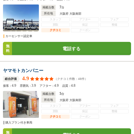
7
掲載台数
台
所在地
大阪府 大阪南部
スタッフ
アフター
フェア
買取
保証
整備
クチコミ
クーポン
カーセンサー認定車
無
電話する
料
ヤマモトカンパニー
4.9
（クチコミ件数：
48
件）
総合評価
4.9
3.9
4.9
4.8
接客：
雰囲気：
アフター：
品質：
5
掲載台数
台
所在地
大阪府 大阪南部
スタッフ
アフター
フェア
買取
保証
整備
クチコミ
クーポン
購入プラン付き車両
無