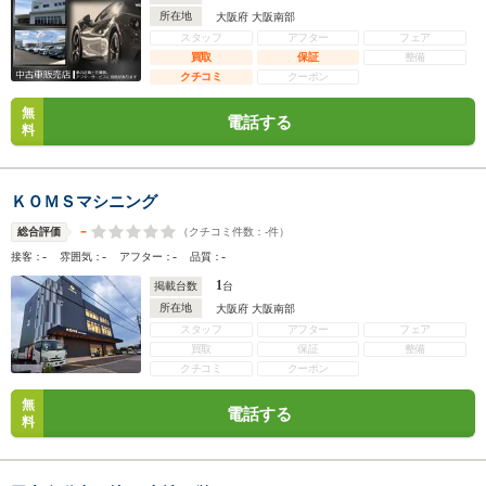
所在地
大阪府 大阪南部
スタッフ
アフター
フェア
買取
保証
整備
クチコミ
クーポン
無
電話する
料
ＫＯＭＳマシニング
-
（クチコミ件数：
-
件）
総合評価
-
-
-
-
接客：
雰囲気：
アフター：
品質：
1
掲載台数
台
所在地
大阪府 大阪南部
スタッフ
アフター
フェア
買取
保証
整備
クチコミ
クーポン
無
電話する
料