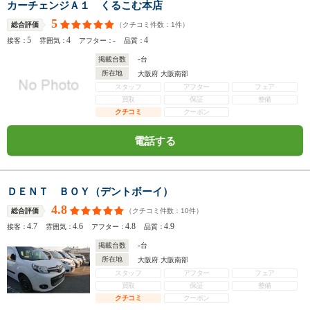
カーチェンジＡ１ くるこむ本店
5
（クチコミ件数：
1
件）
総合評価
5
4
-
4
接客：
雰囲気：
アフター：
品質：
-
掲載台数
台
所在地
大阪府 大阪南部
スタッフ
アフター
フェア
買取
保証
整備
クチコミ
クーポン
電話する
ＤＥＮＴ ＢＯＹ（デントボーイ）
4.8
（クチコミ件数：
10
件）
総合評価
4.7
4.6
4.8
4.9
接客：
雰囲気：
アフター：
品質：
-
掲載台数
台
所在地
大阪府 大阪南部
スタッフ
アフター
フェア
買取
保証
整備
クチコミ
クーポン