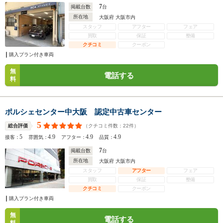
7
掲載台数
台
所在地
大阪府 大阪市内
スタッフ
アフター
フェア
買取
保証
整備
クチコミ
クーポン
購入プラン付き車両
無
電話する
料
ポルシェセンター中大阪 認定中古車センター
5
（クチコミ件数：
22
件）
総合評価
5
4.9
4.9
4.9
接客：
雰囲気：
アフター：
品質：
7
掲載台数
台
所在地
大阪府 大阪市内
スタッフ
アフター
フェア
買取
保証
整備
クチコミ
クーポン
購入プラン付き車両
無
電話する