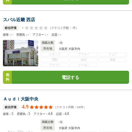
料
スバル近畿 西店
-
（クチコミ件数：
-
件）
総合評価
-
-
-
-
接客：
雰囲気：
アフター：
品質：
-
掲載台数
台
所在地
大阪府 大阪市内
スタッフ
アフター
フェア
買取
保証
整備
クチコミ
クーポン
無
電話する
料
Ａｕｄｉ大阪中央
4.9
（クチコミ件数：
24
件）
総合評価
5
5
4.8
4.8
接客：
雰囲気：
アフター：
品質：
-
掲載台数
台
所在地
大阪府 大阪市内