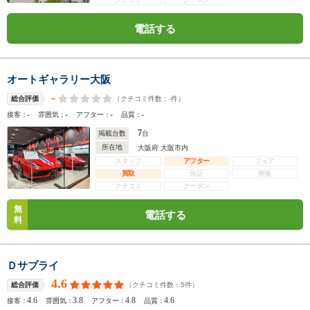
電話する
オートギャラリー大阪
-
（クチコミ件数：
-
件）
総合評価
-
-
-
-
接客：
雰囲気：
アフター：
品質：
7
掲載台数
台
所在地
大阪府 大阪市内
スタッフ
アフター
フェア
買取
保証
整備
クチコミ
クーポン
無
電話する
料
Ｄサプライ
4.6
（クチコミ件数：
5
件）
総合評価
4.6
3.8
4.8
4.6
接客：
雰囲気：
アフター：
品質：