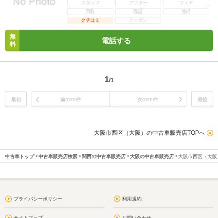
スタッフ
アフター
フェア
買取
保証
整備
クチコミ
クーポン
無
電話する
料
1
/1
最初
前の20件
次の20件
最後
大阪市西区（大阪）の中古車販売店TOPへ
中古車トップ
中古車販売店検索
関西の中古車販売店
大阪の中古車販売店
大阪市西区（大阪
プライバシーポリシー
利用規約
サイトマップ
お問い合わせ