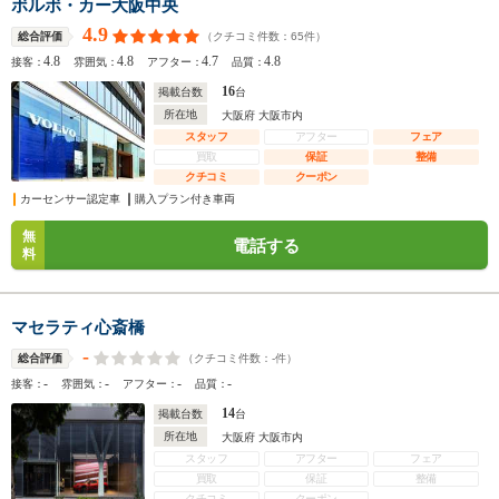
ボルボ・カー大阪中央
4.9
（クチコミ件数：
65
件）
総合評価
4.8
4.8
4.7
4.8
接客：
雰囲気：
アフター：
品質：
16
掲載台数
台
所在地
大阪府 大阪市内
スタッフ
アフター
フェア
買取
保証
整備
クチコミ
クーポン
カーセンサー認定車
購入プラン付き車両
無
電話する
料
マセラティ心斎橋
-
（クチコミ件数：
-
件）
総合評価
-
-
-
-
接客：
雰囲気：
アフター：
品質：
14
掲載台数
台
所在地
大阪府 大阪市内
スタッフ
アフター
フェア
買取
保証
整備
クチコミ
クーポン