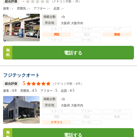
-
（クチコミ件数：
-
件）
総合評価
-
-
-
-
接客：
雰囲気：
アフター：
品質：
-
掲載台数
台
所在地
大阪府 大阪市内
スタッフ
アフター
フェア
買取
保証
整備
クチコミ
クーポン
無
電話する
料
フジテックオート
5
（クチコミ件数：
4
件）
総合評価
4.8
4.5
5
4.5
接客：
雰囲気：
アフター：
品質：
-
掲載台数
台
所在地
大阪府 大阪市内
スタッフ
アフター
フェア
買取
保証
整備
クチコミ
クーポン
無
電話する