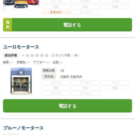
スタッフ
アフター
フェア
買取
保証
整備
クチコミ
クーポン
無
電話する
料
ユーロモータース
-
（クチコミ件数：
-
件）
総合評価
-
-
-
-
接客：
雰囲気：
アフター：
品質：
-
掲載台数
台
所在地
大阪府 大阪市内
スタッフ
アフター
フェア
買取
保証
整備
クチコミ
クーポン
電話する
ブルーノモータース