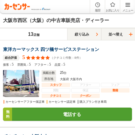
履歴
お気に入り
メニュー
大阪市西区（大阪）の中古車販売店・ディーラー
13
絞り込み
並べ替え
店舗
東洋カーマックス 四ツ橋サービスステーション
5
（クチコミ件数：
8
件）
総合評価
5
5
5
5
接客：
雰囲気：
アフター：
品質：
25
掲載台数
台
所在地
大阪府 大阪市内
スタッフ
アフター
フェア
買取
保証
整備
クチコミ
クーポン
カーセンサーアフター保証車
カーセンサー認定車
購入プラン付き車両
無
電話する
料