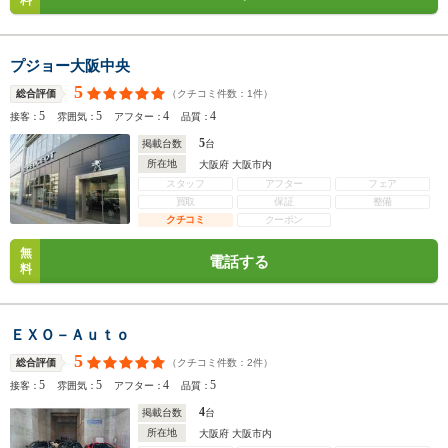
料
プジョー大阪中央
5
（クチコミ件数：
1
件）
総合評価
5
5
4
4
接客：
雰囲気：
アフター：
品質：
5
掲載台数
台
所在地
大阪府 大阪市内
スタッフ
アフター
フェア
買取
保証
整備
クチコミ
クーポン
無
電話する
料
ＥＸＯ－Ａｕｔｏ
5
（クチコミ件数：
2
件）
総合評価
5
5
4
5
接客：
雰囲気：
アフター：
品質：
4
掲載台数
台
所在地
大阪府 大阪市内