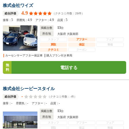
株式会社ワイズ
4.9
（クチコミ件数：
29
件）
総合評価
5
4.9
4.9
5
接客：
雰囲気：
アフター：
品質：
13
掲載台数
台
所在地
大阪府 大阪南部
スタッフ
アフター
フェア
買取
保証
整備
クチコミ
クーポン
カーセンサーアフター保証車
購入プラン付き車両
無
電話する
料
株式会社シーピースタイル
-
（クチコミ件数：
-
件）
総合評価
-
-
-
-
接客：
雰囲気：
アフター：
品質：
13
掲載台数
台
所在地
大阪府 大阪南部
スタッフ
アフター
フェア
買取
保証
整備