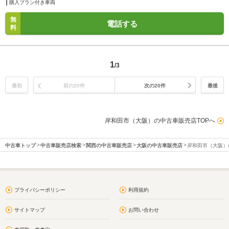
購入プラン付き車両
無
電話する
料
1
/3
最初
前の20件
次の20件
最後
岸和田市（大阪）の中古車販売店TOPへ
中古車トップ
中古車販売店検索
関西の中古車販売店
大阪の中古車販売店
岸和田市（大阪）
プライバシーポリシー
利用規約
サイトマップ
お問い合わせ