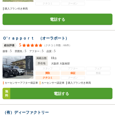
クチコミ
クーポン
購入プラン付き車両
電話する
Ｏ’ｒａｐｐｏｒｔ （オーラポート）
5
（クチコミ件数：
66
件）
総合評価
5
5
5
5
接客：
雰囲気：
アフター：
品質：
11
掲載台数
台
所在地
大阪府 大阪南部
スタッフ
アフター
フェア
買取
保証
整備
クチコミ
クーポン
カーセンサーアフター保証車
カーセンサー認定車
購入プラン付き車両
無
電話する
料
（有）ディーファクトリー