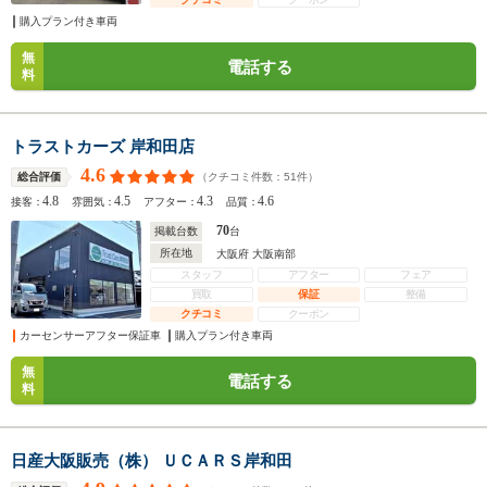
購入プラン付き車両
無
電話する
料
トラストカーズ 岸和田店
4.6
（クチコミ件数：
51
件）
総合評価
4.8
4.5
4.3
4.6
接客：
雰囲気：
アフター：
品質：
70
掲載台数
台
所在地
大阪府 大阪南部
スタッフ
アフター
フェア
買取
保証
整備
クチコミ
クーポン
カーセンサーアフター保証車
購入プラン付き車両
無
電話する
料
日産大阪販売（株） ＵＣＡＲＳ岸和田