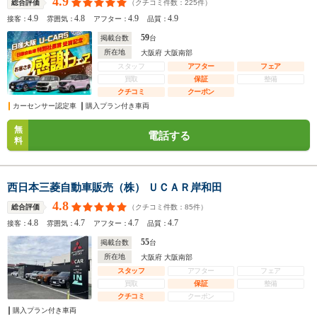
4.9
（クチコミ件数：
225
件）
総合評価
4.9
4.8
4.9
4.9
接客：
雰囲気：
アフター：
品質：
59
掲載台数
台
所在地
大阪府 大阪南部
スタッフ
アフター
フェア
買取
保証
整備
クチコミ
クーポン
カーセンサー認定車
購入プラン付き車両
無
電話する
料
西日本三菱自動車販売（株） ＵＣＡＲ岸和田
4.8
（クチコミ件数：
85
件）
総合評価
4.8
4.7
4.7
4.7
接客：
雰囲気：
アフター：
品質：
55
掲載台数
台
所在地
大阪府 大阪南部
スタッフ
アフター
フェア
買取
保証
整備
クチコミ
クーポン
購入プラン付き車両