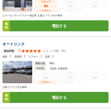
スタッフ
アフター
フェア
買取
保証
整備
クチコミ
クーポン
カーセンサーアフター保証車
購入プラン付き車両
無
電話する
料
オートリンク
5
（クチコミ件数：
5
件）
総合評価
5
5
5
5
接客：
雰囲気：
アフター：
品質：
14
掲載台数
台
所在地
大阪府 大阪南部
スタッフ
アフター
フェア
買取
保証
整備
クチコミ
クーポン
購入プラン付き車両
無
電話する
料