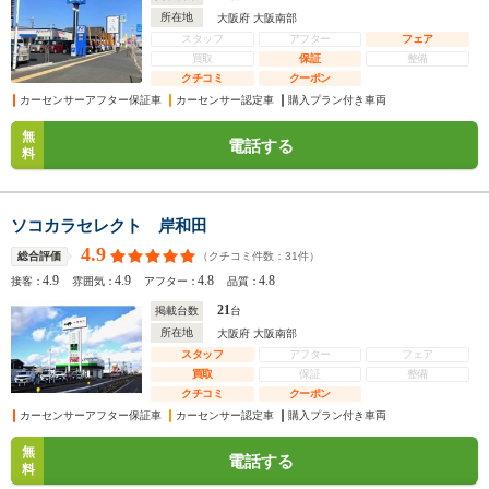
所在地
大阪府 大阪南部
スタッフ
アフター
フェア
買取
保証
整備
クチコミ
クーポン
カーセンサーアフター保証車
カーセンサー認定車
購入プラン付き車両
無
電話する
料
ソコカラセレクト 岸和田
4.9
（クチコミ件数：
31
件）
総合評価
4.9
4.9
4.8
4.8
接客：
雰囲気：
アフター：
品質：
21
掲載台数
台
所在地
大阪府 大阪南部
スタッフ
アフター
フェア
買取
保証
整備
クチコミ
クーポン
カーセンサーアフター保証車
カーセンサー認定車
購入プラン付き車両
無
電話する
料