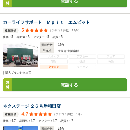
電話する
料
カーライフサポート Ｍｐｉｔ エムピット
5
（クチコミ件数：
13
件）
総合評価
5
5
5
5
接客：
雰囲気：
アフター：
品質：
25
掲載台数
台
所在地
大阪府 大阪南部
スタッフ
アフター
フェア
買取
保証
整備
クチコミ
クーポン
購入プラン付き車両
無
電話する
料
ネクステージ ２６号岸和田店
4.7
（クチコミ件数：
3
件）
総合評価
4.7
4.7
4.7
4.7
接客：
雰囲気：
アフター：
品質：
24
掲載台数
台