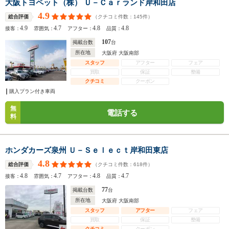
大阪トヨペット（株） Ｕ－Ｃａｒランド岸和田店
4.9
（クチコミ件数：
145
件）
総合評価
4.9
4.7
4.8
4.8
接客：
雰囲気：
アフター：
品質：
107
掲載台数
台
所在地
大阪府 大阪南部
スタッフ
アフター
フェア
買取
保証
整備
クチコミ
クーポン
購入プラン付き車両
無
電話する
料
ホンダカーズ泉州 Ｕ－Ｓｅｌｅｃｔ岸和田東店
4.8
（クチコミ件数：
618
件）
総合評価
4.8
4.7
4.8
4.7
接客：
雰囲気：
アフター：
品質：
77
掲載台数
台
所在地
大阪府 大阪南部
スタッフ
アフター
フェア
買取
保証
整備
クチコミ
クーポン