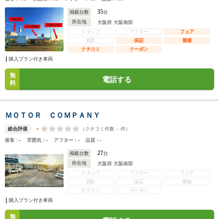
35
掲載台数
台
所在地
大阪府 大阪南部
スタッフ
アフター
フェア
買取
保証
整備
クチコミ
クーポン
購入プラン付き車両
無
電話する
料
ＭＯＴＯＲ ＣＯＭＰＡＮＹ
-
（クチコミ件数：
-
件）
総合評価
-
-
-
-
接客：
雰囲気：
アフター：
品質：
27
掲載台数
台
所在地
大阪府 大阪南部
スタッフ
アフター
フェア
買取
保証
整備
クチコミ
クーポン
購入プラン付き車両
無