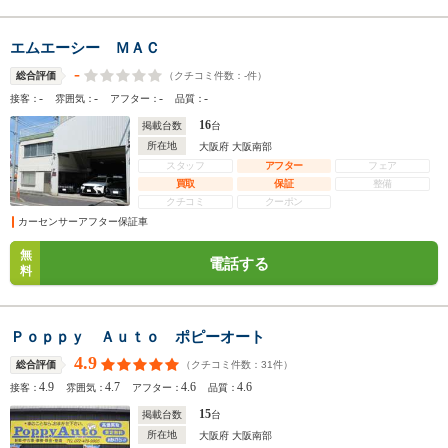
エムエーシー ＭＡＣ
-
（クチコミ件数：
-
件）
総合評価
-
-
-
-
接客：
雰囲気：
アフター：
品質：
16
掲載台数
台
所在地
大阪府 大阪南部
スタッフ
アフター
フェア
買取
保証
整備
クチコミ
クーポン
カーセンサーアフター保証車
無
電話する
料
Ｐｏｐｐｙ Ａｕｔｏ ポピーオート
4.9
（クチコミ件数：
31
件）
総合評価
4.9
4.7
4.6
4.6
接客：
雰囲気：
アフター：
品質：
15
掲載台数
台
所在地
大阪府 大阪南部