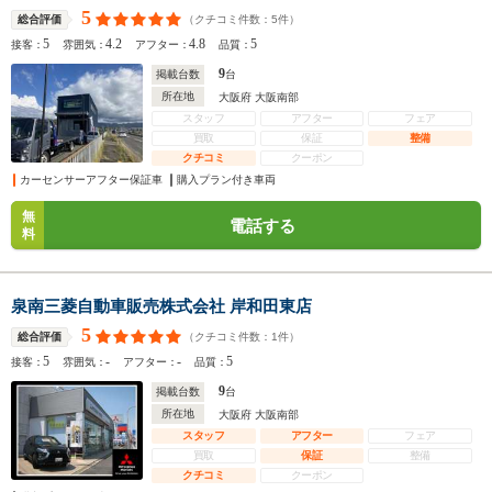
5
（クチコミ件数：
5
件）
総合評価
5
4.2
4.8
5
接客：
雰囲気：
アフター：
品質：
9
掲載台数
台
所在地
大阪府 大阪南部
スタッフ
アフター
フェア
買取
保証
整備
クチコミ
クーポン
カーセンサーアフター保証車
購入プラン付き車両
無
電話する
料
泉南三菱自動車販売株式会社 岸和田東店
5
（クチコミ件数：
1
件）
総合評価
5
-
-
5
接客：
雰囲気：
アフター：
品質：
9
掲載台数
台
所在地
大阪府 大阪南部
スタッフ
アフター
フェア
買取
保証
整備
クチコミ
クーポン