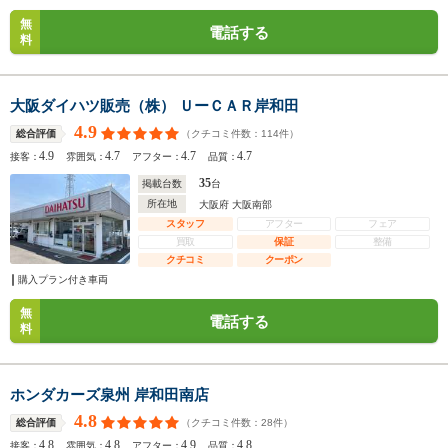
無
電話する
料
大阪ダイハツ販売（株） ＵーＣＡＲ岸和田
4.9
（クチコミ件数：
114
件）
総合評価
4.9
4.7
4.7
4.7
接客：
雰囲気：
アフター：
品質：
35
掲載台数
台
所在地
大阪府 大阪南部
スタッフ
アフター
フェア
買取
保証
整備
クチコミ
クーポン
購入プラン付き車両
無
電話する
料
ホンダカーズ泉州 岸和田南店
4.8
（クチコミ件数：
28
件）
総合評価
4.8
4.8
4.9
4.8
接客：
雰囲気：
アフター：
品質：