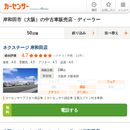
履歴
お気に入り
メニュー
岸和田市（大阪）の中古車販売店・ディーラー
50
絞り込み
並べ替え
店舗
ネクステージ 岸和田店
4.7
（クチコミ件数：
21
件）
総合評価
4.8
4.9
4.5
4.6
接客：
雰囲気：
アフター：
品質：
238
掲載台数
台
所在地
大阪府 大阪南部
スタッフ
アフター
フェア
買取
保証
整備
クチコミ
クーポン
カーセンサーアフター保証車
カーセンサー認定車
購入プラン付き車両
無
電話する
料