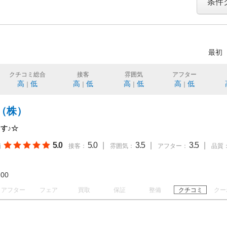
条件
最初
クチコミ総合
接客
雰囲気
アフター
高
低
高
低
高
低
高
低
｜
｜
｜
｜
（株）
す♪☆
5.0
5.0
|
3.5
|
3.5
|
価
接客：
雰囲気：
アフター：
品質
18:00
アフター
フェア
買取
保証
整備
クチコミ
クー