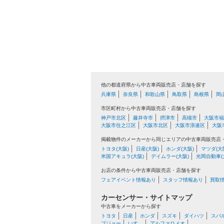
他の都道府県から中古車両販売店・店舗を探す
兵庫県
奈良県
和歌山県
鳥取県
島根県
岡
市区町村から中古車両販売店・店舗を探す
神戸市北区
藤井寺市
摂津市
高槻市
大阪市福
大阪市住之江区
大阪市北区
大阪市浪速区
大阪
掲載物件のメーカーから同じエリアの中古車両販売店
トヨタ(大阪)
日産(大阪)
ホンダ(大阪)
マツダ(大
米国アキュラ(大阪)
デイムラー(大阪)
光岡自動車(
お店の条件から中古車両販売店・店舗を探す
フェアイベント情報あり
スタッフ情報あり
買取
カーセンサー・サイトマップ
中古車をメーカーから探す
トヨタ
日産
ホンダ
スズキ
ダイハツ
スバ
プジョー
いすゞ
アルファロメオ