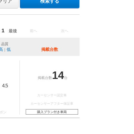
クリア
検索する
1
最後
前へ
次へ
品質
高
低
掲載台数
｜
14
掲載台数
台
4.5
：
カーセンサー認定車
カーセンサーアフター保証車
ポン
購入プラン付き車両