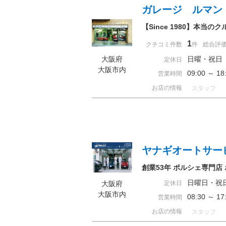
ガレージ ルマン
【Since 1980】本
1
クチコミ件数
件
総合評
大阪府
日曜・祝日
定休日
大阪市内
09:00 ～ 
営業時間
お店の情報
スタッフ
ヤナギオートサー
創業53年 ポルシェ専門
日曜日・祝
大阪府
定休日
大阪市内
08:30 ～ 
営業時間
お店の情報
スタッフ