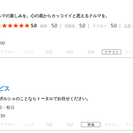
当のクルマの楽しみを。心の底からカッコイイと思えるクルマを。
5.0
5.0
|
5.0
|
5.0
|
価
接客：
雰囲気：
アフター：
品質
18:00
アフター
フェア
買取
保証
整備
クチコミ
クー
ビス
店 ポルシェのことならトータルでお任せください。
日・祭日
17:30
アフター
フェア
買取
保証
整備
クチコミ
クー