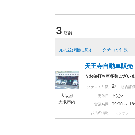
3
店舗
元の並び順に戻す
クチコミ件数
天王寺自動車販売
☆お値打ち車多数ございま
2
クチコミ件数
件
総合評
大阪府
不定休
定休日
大阪市内
09:00 ～ 
営業時間
お店の情報
スタッフ