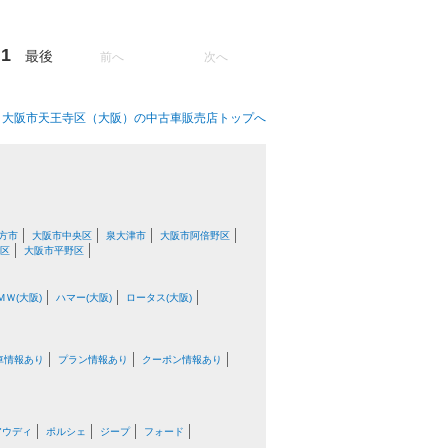
1
最後
前へ
次へ
大阪市天王寺区（大阪）の中古車販売店トップへ
方市
大阪市中央区
泉大津市
大阪市阿倍野区
区
大阪市平野区
ＭＷ(大阪)
ハマー(大阪)
ロータス(大阪)
車情報あり
プラン情報あり
クーポン情報あり
アウディ
ポルシェ
ジープ
フォード