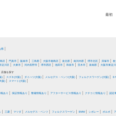
最初
山県
島区
門真市
阪南市
三島郡
大阪市都島区
泉北郡
南河内郡
堺市北区
貝塚市
枚
市淀川区
大東市
河内長野市
堺市西区
池田市
和泉市
茨木市
泉南郡
大阪市東淀川
・店舗を探す
阪)
スズキ(大阪)
ダイハツ(大阪)
メルセデス・ベンツ(大阪)
フォルクスワーゲン(大阪)
Ｂ
大阪)
スマート(大阪)
情報あり
保証情報あり
整備情報あり
アフターサービス情報あり
クチコミ情報あり
認定
ル
三菱
マツダ
メルセデス・ベンツ
フォルクスワーゲン
BMW
シボレー
ボルボ