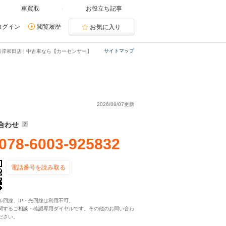
車買取
お役立ち記事
ログイン
閲覧履歴
お気に入り
サイトマップ
号岸和田店 | 中古車なら【カーセンサー】
2026/08/07更新
合わせ
078-6003-925832
電話番号を読み取る
ル回線、IP・光回線は利用不可。
関するご相談・確認専用ダイヤルです。その他のお問い合わ
ださい。