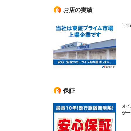
お店の実績
当社
保証
オイ
が一