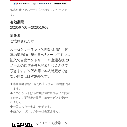
株式会社ネクステージ主催のキャンペーンで
す。
有効期限
2026/07/08～2026/10/07
対象者
ご成約された方
カーセンサーネットで問合せ頂き、お
車の契約時に契約書へEメールアドレス
記入で自動エントリー。※当選者様にE
メールの送信を持ち発表と代えさせて
頂きます。※仮名等ご本人特定ができ
ない問合せは対象外です。
◆車両本体価格10万円以上（税込）の物件に限
ります。
◆このチケットは必ず商談前に販売店にご提示
ください。商談後の提示ではサービスを受けら
れません。
◆一回につき一枚まで有効です。
◆他のクーポンとの併用は出来ません。
QRコードで携帯にク