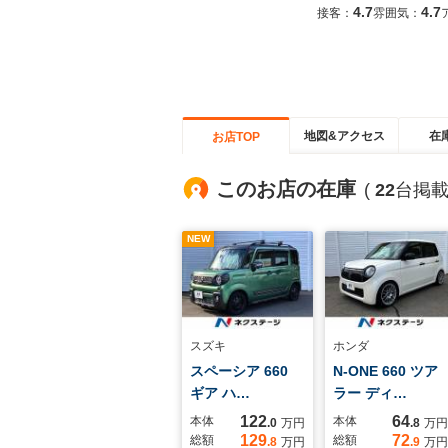
4.7
4.7
接客：
雰囲気：
地図&アクセス
在
お店TOP
このお店の在庫
(
22
台掲載
NEW
スズキ
ホンダ
スペーシア 660
N-ONE 660 ツア
ギア ハ…
ラー ディ…
122
64
本体
本体
.0
万円
.8
万円
129
72
総額
総額
.8
万円
.9
万円