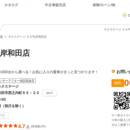
カタログ
中古車販売店
保険/ローン/他
ネクステージ ２６
店
ネクステージ ２６号岸和田店
岸和田店
お問い
0,000台から選べる！お気に入りの愛車がきっと見つかります！
0
ンサーアフター保証取扱店
無料
ネクステージ
和田市西之内町６５－２０
MAP
9:00
日（祝日を除く）
ージ
※一部ダイヤ
※車の購入に
せはご遠慮く
4.7
点
(投稿数3件)