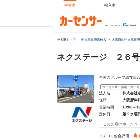
中古車
輸入車
中古車トップ
中古車販売店検索
大阪府の中古車販売
ネクステージ ２６号
全国のグループ総在庫3
カーセンサー認定・カーセ
法人名
株式会社
住所
大阪府岸
営業時間
10:00～1
定休日
第２水曜
このお店のホームペ
クチコミ総合評価：