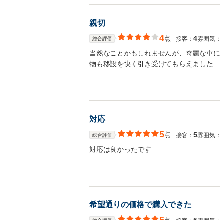
親切
4
点
4
接客：
雰囲気
総合評価
当然なことかもしれませんが、奇麗な車に
物も移設を快く引き受けてもらえました
対応
5
点
5
接客：
雰囲気
総合評価
対応は良かったです
希望通りの価格で購入できた
5