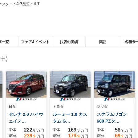
4.7
4.7
アフター：
品質：
庫一覧
フェア&イベント
お店の実績
保証
各種サ
中)
日産
トヨタ
マツダ
セレナ 2.0 ハイウ
ルーミー 1.0 カス
スクラムワゴン
ェイス…
タム G…
660 PZタ…
222
169
58
本体
本体
本体
.8
万円
.5
万円
.9
万円
239
179
69
総額
総額
総額
.9
万円
.9
万円
.9
万円