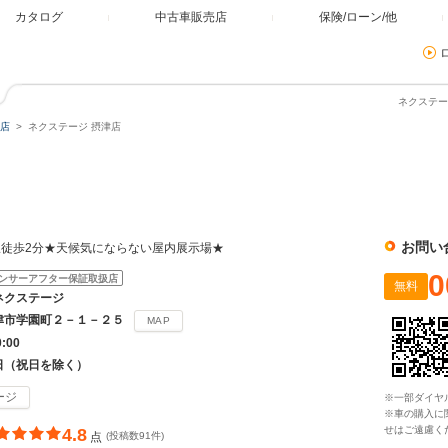
カタログ
中古車販売店
保険/ローン/他
ネクステー
店
ネクステージ 摂津店
お問い
徒歩2分★天候気にならない屋内展示場★
0
ンサーアフター保証取扱店
無料
ネクステージ
津市学園町２－１－２５
MAP
0:00
日（祝日を除く）
ージ
※一部ダイヤ
※車の購入に
せはご遠慮く
4.8
点
(投稿数91件)