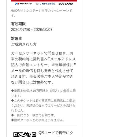
株式会社ネクステージ主催のキャンペーンで
す。
有効期限
2026/07/08～2026/10/07
対象者
ご成約された方
カーセンサーネットで問合せ頂き、お
車の契約時に契約書へEメールアドレス
記入で自動エントリー。※当選者様にE
メールの送信を持ち発表と代えさせて
頂きます。※仮名等ご本人特定ができ
ない問合せは対象外です。
◆車両本体価格10万円以上（税込）の物件に限
ります。
◆このチケットは必ず商談前に販売店にご提示
ください。商談後の提示ではサービスを受けら
れません。
◆一回につき一枚まで有効です。
◆他のクーポンとの併用は出来ません。
QRコードで携帯にク