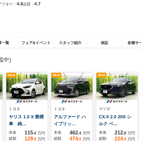
4.8
4.7
アフター：
品質：
庫一覧
フェア&イベント
スタッフ紹介
保証
各種サ
載中)
NEW
NEW
NEW
トヨタ
トヨタ
マツダ
ヤリス 1.0 X 禁煙
アルファード ハ
CX-5 2.0 20S シ
車 純…
イブリッ…
ルク ベ…
115
462
212
本体
本体
本体
.4
万円
.4
万円
.8
万円
129
474
224
総額
総額
総額
.9
万円
.9
万円
.9
万円