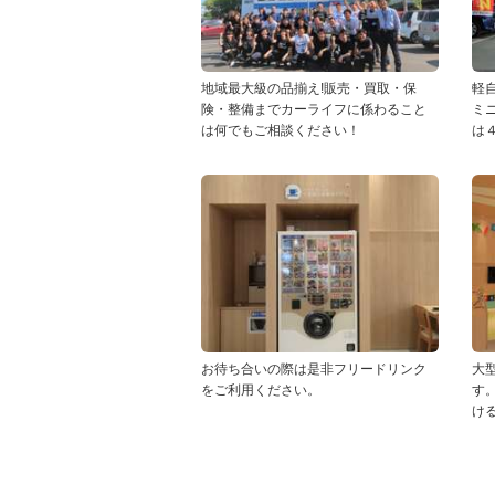
地域最大級の品揃え!販売・買取・保
軽
険・整備までカーライフに係わること
ミ
は何でもご相談ください！
は
お待ち合いの際は是非フリードリンク
大
をご利用ください。
す
け