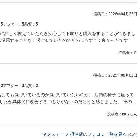
投稿日：
2026年04月25日
5
5
5
：
アフター：
品質：
に詳しく教えていただき安心して下取りと購入をすることができまし
も退屈することなく過ごせていたのでその点もすごく良かったです。
投稿者：
Ｆ
投稿日：
2025年09月02日
3
3
3
：
アフター：
品質：
店しても気づいているのか気づいていないのか、 店内の椅子に座って
ましたが具体的に改善するつもりがないのだろうと感じました。 車の…
投稿者：
ゆぅじん
ネクステージ 摂津店のクチコミ一覧を見る
(91件)