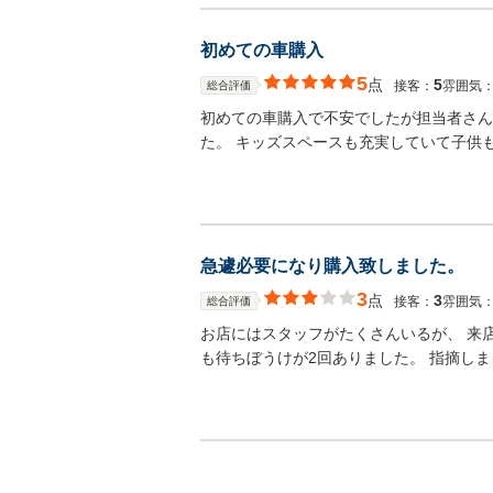
初めての車購入
5
点
5
接客：
雰囲気
総合評価
初めての車購入で不安でしたが担当者さん
た。 キッズスペースも充実していて子供
急遽必要になり購入致しました。
3
点
3
接客：
雰囲気
総合評価
お店にはスタッフがたくさんいるが、 来
も待ちぼうけが2回ありました。 指摘し