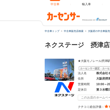
中古車
輸入車
中古車トップ
中古車販売店検索
大阪府の中古車販売
ネクステージ 摂津店
★大阪モノレール摂津駅
カーセンサー認定・カーセ
法人名
株式会社
住所
大阪府摂
営業時間
10:00～2
定休日
第３水曜
このお店のホームペ
クチコミ総合評価：