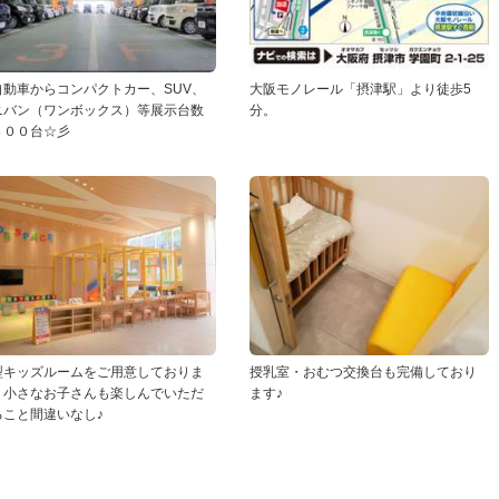
自動車からコンパクトカー、SUV、
大阪モノレール「摂津駅」より徒歩5
ニバン（ワンボックス）等展示台数
分。
４００台☆彡
型キッズルームをご用意しておりま
授乳室・おむつ交換台も完備しており
。小さなお子さんも楽しんでいただ
ます♪
ること間違いなし♪