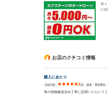
月々
にお
お店のクチコミ情報
購入にあたり
5
点
5
接客：
雰囲気
総合評価
車の現物確認含め丁寧に説明いただいてと