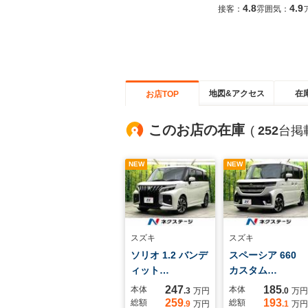
4.8
4.9
接客：
雰囲気：
地図&アクセス
在
お店TOP
このお店の在庫
(
252
台掲
NEW
NEW
スズキ
スズキ
ソリオ 1.2 バンデ
スペーシア 660
ィット…
カスタム…
247
185
本体
本体
.3
万円
.0
万円
259
193
総額
総額
.9
万円
.1
万円