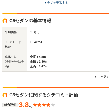
▼
全てを表示する
ドア数
5ドア
5ドア
4ドア
全高
全高
全
C5セダンの基本情報
1.48m
1.39m～1.4m
1.
平均価格
90万円
全幅
全幅
全
JC08モード
10.4km/L
サイズ
1.77m～1.78m
1.76m
1.
燃費
全長
全長
(全長x全幅x全高)
4.62m～4.74m
4.45m～4.53m
4.
車体寸法
全長：4.8m
(全長x全幅x全
全幅：1.86m
高)
全高：1.47m
ホイールベース
ホイールベース
ホイー
-m
-m
もっと見る
C5セダンに関するクチコミ・評価
WLTCモード
-
-
-
燃費
3.8
総合評価
点