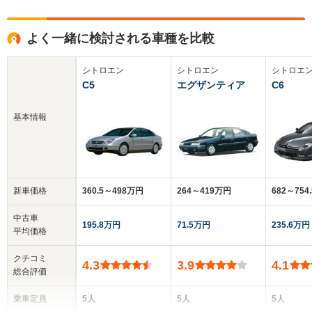
よく一緒に検討される車種を比較
シトロエン
シトロエン
シトロエ
C5
エグザンティア
C6
基本情報
新車価格
360.5～498万円
264～419万円
682～754
中古車
195.8万円
71.5万円
235.6万円
平均価格
クチコミ
4.3
3.9
4.1
総合評価
乗車定員
5人
5人
5人