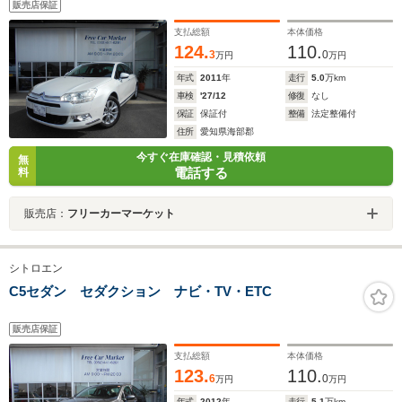
販売店保証
支払総額
本体価格
124.
110.
3
0
万円
万円
年式
2011
年
走行
5.0
万km
車検
'27/12
修復
なし
保証
保証付
整備
法定整備付
住所
愛知県海部郡
今すぐ在庫確認・見積依頼
無
電話する
料
販売店：
フリーカーマーケット
シトロエン
C5セダン セダクション ナビ・TV・ETC
販売店保証
支払総額
本体価格
123.
110.
6
0
万円
万円
年式
2012
年
走行
5.1
万km