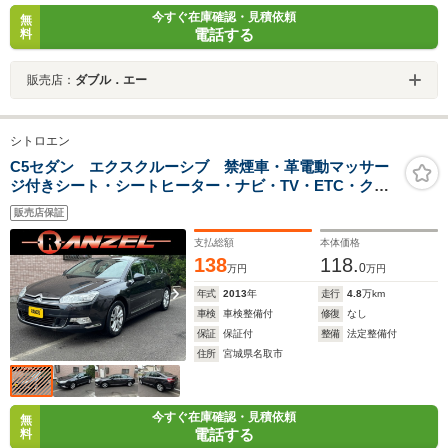
今すぐ在庫確認・見積依頼
無
電話する
料
販売店：
ダブル．エー
シトロエン
C5セダン エクスクルーシブ 禁煙車・革電動マッサー
ジ付きシート・シートヒーター・ナビ・TV・ETC・クル
ーズコントロール・アイシン製6速オートマ・内装クリー
販売店保証
ニング済み・外装ポリッシュ仕上コーテイング施工済み
艶々
支払総額
本体価格
138
118.
0
万円
万円
年式
2013
年
走行
4.8
万km
車検
車検整備付
修復
なし
保証
保証付
整備
法定整備付
住所
宮城県名取市
今すぐ在庫確認・見積依頼
無
電話する
料