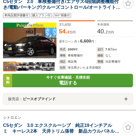
C5セダン 2.0 車検整備付き/エアサス4段階調整機能付
き/電動パーキング/クルーズコントロール/オートライト/
マニュアルモード/キーレス/前後コーナーセンサー/純正
車両品質評価書付
購入プラン付
360°画像付
17AW6分山/革巻きハンドル/ウインカーミラー/オールオ
ートP/W/AAC
支払総額
本体価格
54.
40.
8
2
万円
万円
6,600
通常ローン
月々
円
年式
2009
年
走行
7.9
万km
車検
車検整備付
修復
なし
保証
保証無
整備
法定整備付
住所
埼玉県さいたま市岩槻区
今すぐ在庫確認・見積依頼
無
電話する
料
販売店：
ピースオブマインド
シトロエン
C5セダン 3.0 エクスクルーシブ 純正19インチアル
ミ キーレス2本 天井トリム張替 新品カウルパネル