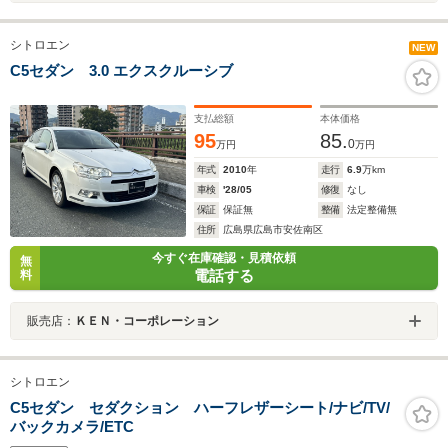
シトロエン
NEW
C5セダン 3.0 エクスクルーシブ
支払総額
本体価格
95
85.
0
万円
万円
年式
2010
年
走行
6.9
万km
車検
'28/05
修復
なし
保証
保証無
整備
法定整備無
住所
広島県広島市安佐南区
今すぐ在庫確認・見積依頼
無
電話する
料
販売店：
ＫＥＮ・コーポレーション
シトロエン
C5セダン セダクション ハーフレザーシート/ナビ/TV/
バックカメラ/ETC