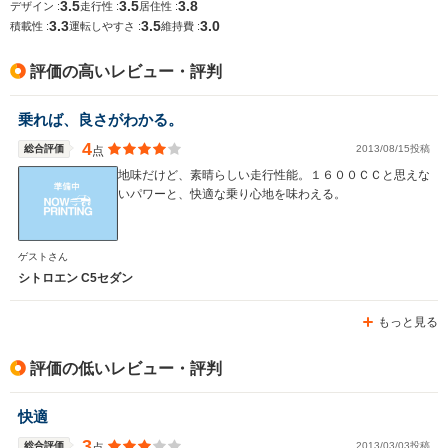
3.5
3.5
3.8
デザイン :
走行性 :
居住性 :
3.3
3.5
3.0
積載性 :
運転しやすさ :
維持費 :
排気量
1997～2946cc
1998～2946cc
2946cc
評価の高いレビュー・評判
駆動方式
FF
FF
FF
乗れば、良さがわかる。
4
総合評価
2013/08/15投稿
点
地味だけど、素晴らしい走行性能。１６００ＣＣと思えな
いパワーと、快適な乗り心地を味わえる。
ゲストさん
シトロエン C5セダン
もっと見る
評価の低いレビュー・評判
快適
3
総合評価
2013/03/03投稿
点