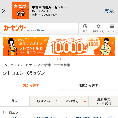
中古車情報カーセンサー
表示
Recruit Co., Ltd.
無料 － Google Play
履歴
お気に入り
メニュー
C5セダン（シトロエン）の中古車・中古車情報
シトロエン C5セダン
一覧から探す
地図から探す
更新時に
9
絞り込み
並べ替え
台
メール受信
シトロエン