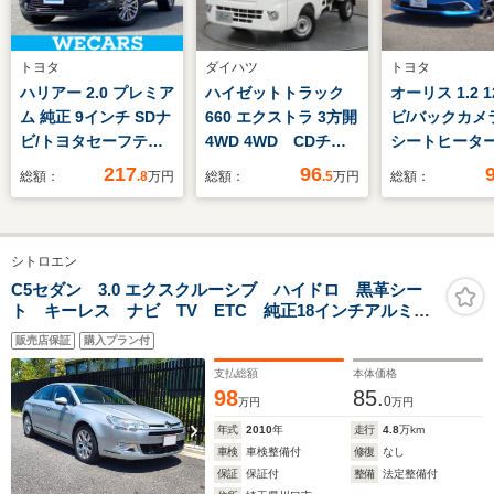
トヨタ
ダイハツ
トヨタ
ハリアー 2.0 プレミア
ハイゼットトラック
オーリス 1.2 1
ム 純正 9インチ SDナ
660 エクストラ 3方開
ビ/バックカメラ
ビ/トヨタセーフティ
4WD 4WD CDチュ
シートヒータ
センス/シート 合皮/電
ーナー ミュージック
217
96
総額：
.8
万円
総額：
.5
万円
総額：
動バックドア/ドライ
プレイヤー接続可 マ
ブレコーダー 前後/ヘ
ニュアルエアコン パ
ッドランプ
ワーウィンド キーレ
シトロエン
LED/Bluetooth接
スエントリー
続/ETC/EBD付ABS
C5セダン 3.0 エクスクルーシブ ハイドロ 黒革シー
ト キーレス ナビ TV ETC 純正18インチアルミホ
イール コンチネンタルタイヤ
販売店保証
購入プラン付
支払総額
本体価格
98
85.
0
万円
万円
年式
2010
年
走行
4.8
万km
車検
車検整備付
修復
なし
保証
保証付
整備
法定整備付