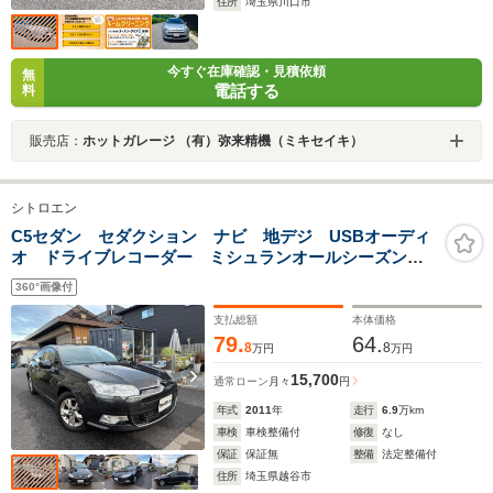
住所
埼玉県川口市
今すぐ在庫確認・見積依頼
無
電話する
料
販売店：
ホットガレージ （有）弥来精機（ミキセイキ）
シトロエン
C5セダン セダクション ナビ 地デジ USBオーディ
オ ドライブレコーダー ミシュランオールシーズンタ
イヤ
360°画像付
支払総額
本体価格
79.
64.
8
8
万円
万円
15,700
通常ローン
月々
円
年式
2011
年
走行
6.9
万km
車検
車検整備付
修復
なし
保証
保証無
整備
法定整備付
住所
埼玉県越谷市