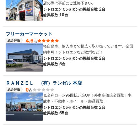
店の際は事前にご連絡下さい。
2
シトロエン C5セダンの
掲載台数
台
10
総掲載数
台
フリーカーマーケット
4.6
総合評価
点
軽自動車、輸入車まで幅広く取り扱っています。全国
納車可！シトロエンなど欧州など！
2
シトロエン C5セダンの
掲載台数
台
5
総掲載数
台
ＲＡＮＺＥＬ （有）ランゼル 本店
0
総合評価
点
低金利ローン96回払い迄OK！外車高価現金買取！事
故車・不動車・ホイール・部品買取！
2
シトロエン C5セダンの
掲載台数
台
55
総掲載数
台