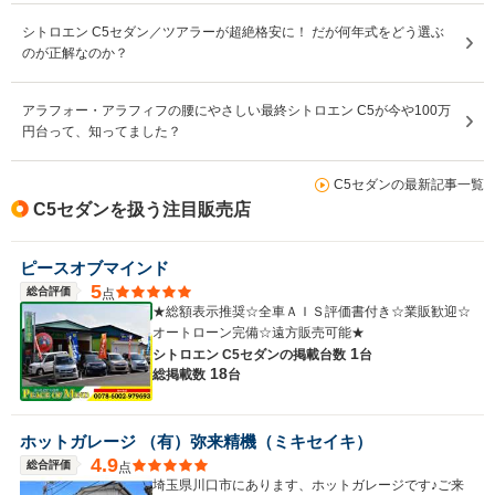
シトロエン C5セダン／ツアラーが超絶格安に！ だが何年式をどう選ぶ
のが正解なのか？
アラフォー・アラフィフの腰にやさしい最終シトロエン C5が今や100万
円台って、知ってました？
C5セダンの最新記事一覧
C5セダンを扱う注目販売店
ピースオブマインド
5
総合評価
点
★総額表示推奨☆全車ＡＩＳ評価書付き☆業販歓迎☆
オートローン完備☆遠方販売可能★
1
シトロエン C5セダンの
掲載台数
台
18
総掲載数
台
ホットガレージ （有）弥来精機（ミキセイキ）
4.9
総合評価
点
埼玉県川口市にあります、ホットガレージです♪ご来