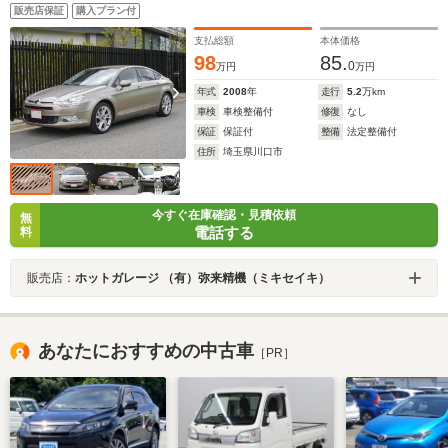
ホイールナットキャップ ドアトリムベタ付き除去&再塗
販売店保証
購入プラン付
装 ヘッドライト&ボディーコーティング
支払総額
本体価格
98
85.
0
万円
万円
年式
2008
年
走行
5.2
万km
車検
車検整備付
修復
なし
保証
保証付
整備
法定整備付
住所
埼玉県川口市
今すぐ在庫確認・見積依頼
無
電話する
料
販売店：
ホットガレージ （有）弥来精機（ミキセイキ）
あなたにおすすめの中古車
［PR］