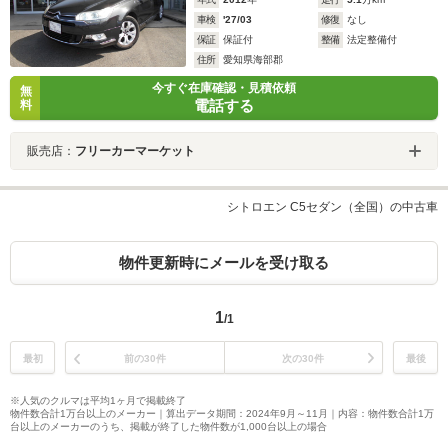
車検
'27/03
修復
なし
保証
保証付
整備
法定整備付
住所
愛知県海部郡
今すぐ在庫確認・見積依頼
無
電話する
料
販売店：
フリーカーマーケット
シトロエン C5セダン（全国）の中古車
物件更新時にメールを受け取る
1
/1
最初
前の30件
次の30件
最後
※人気のクルマは平均1ヶ月で掲載終了
物件数合計1万台以上のメーカー｜算出データ期間：2024年9月～11月｜内容：物件数合計1万
台以上のメーカーのうち、掲載が終了した物件数が1,000台以上の場合