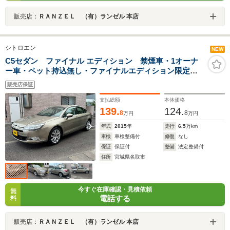
販売店：
ＲＡＮＺＥＬ （有）ランゼル 本店
シトロエン
NEW
C5セダン ファイナル エディション 禁煙車・1オーナ
ー車・ペット持込無し・ファイナルエディション限定
車・多 数記録簿付き・革電動/ヒーター付シート・ナビ・
販売店保証
TV・1590cc・オートエアコン・18インチ純正アルミミシ
ュランタイヤ
支払総額
本体価格
139.
124.
8
8
万円
万円
年式
2015
年
走行
6.5
万km
車検
車検整備付
修復
なし
保証
保証付
整備
法定整備付
住所
宮城県名取市
今すぐ在庫確認・見積依頼
無
電話する
料
販売店：
ＲＡＮＺＥＬ （有）ランゼル 本店