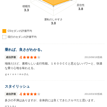
居住性
積載性
3.8
3.3
運転のしやすさ
3.0
C5セダンの評価平均
現行のセダンの評価平均
乗れば、良さがわかる。
4
総合評価
2013/08/16投稿
地味だけど、素晴らしい走行性能。１６００ＣＣと思えないパワーと、快適
な乗り心地を味わえる。
ｇｅｒｏｎｉｍｏさん
スタイリッシュ
4
総合評価
2013/03/30投稿
多少の不満はありますが、全体的には良くできたクルマだと思います。
ゲストさん