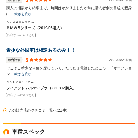
5
購入の相談から納車まで、時間はかかりましたが常に購入者側の目線で親身
に…
続きを読む
Ｋ．Ｗ２０１９さん
ＢＭＷ 5シリーズ（2019/05購入）
お店からの返信あり
希少な外国車は相談あるのみ！！
5
総合評価
2020/05/28投稿
そこそこ希少な車種を探していて、たまたま電話したところ、「オークショ
ン…
続きを読む
ｄｏｎ２０１７さん
フィアット ムルティプラ（2017/12購入）
お店からの返信あり
この販売店のクチコミ一覧へ(21件)
車種スペック