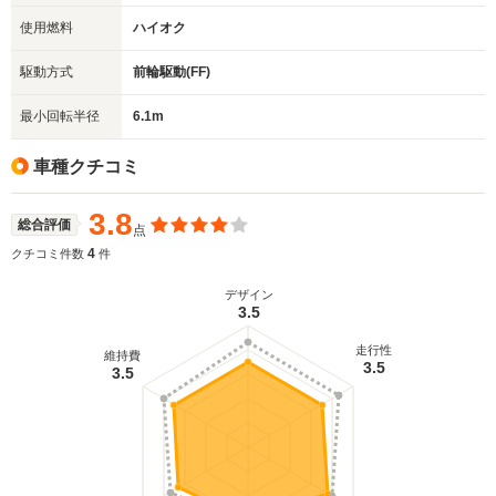
使用燃料
ハイオク
駆動方式
前輪駆動(FF)
最小回転半径
6.1m
車種クチコミ
3.8
総合評価
点
4
クチコミ件数
件
デザイン
3.5
走行性
維持費
3.5
3.5