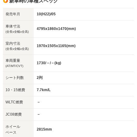
新車時の車種スペック
発売年月
10(H22)/05
車体寸法
4795x1860x1470(mm)
(全長x全幅x全高)
室内寸法
1970x1505x1165(mm)
(全長x全幅x全高)
車両重量
1730/－/－(kg)
(AT/MT/CVT)
シート列数
2列
10・15燃費
7.7km/L
WLTC燃費
－
JC08燃費
－
ホイール
2815mm
ベース