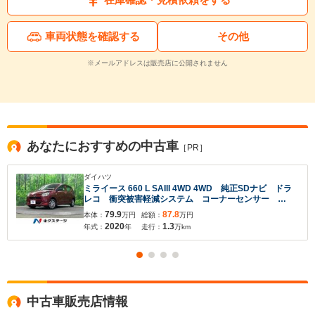
車両状態を確認する
その他
※メールアドレスは販売店に公開されません
あなたにおすすめの中古車
［PR］
ダイハツ
ミライース 660 L SAIII 4WD 4WD 純正SDナビ ドラ
レコ 衝突被害軽減システム コーナーセンサー
Bluetooth CD DVD再生 フルセグ
79.9
87.8
本体：
万円
総額：
万円
2020
1.3
年式：
年
走行：
万km
中古車販売店情報