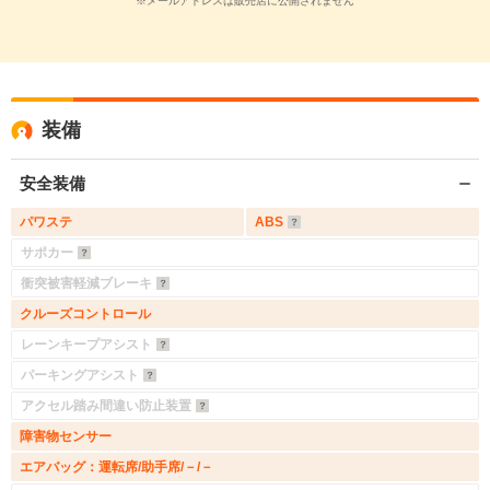
※メールアドレスは販売店に公開されません
装備
安全装備
パワステ
ABS
サポカー
衝突被害軽減ブレーキ
クルーズコントロール
レーンキープアシスト
パーキングアシスト
アクセル踏み間違い防止装置
障害物センサー
エアバッグ：運転席/助手席/－/－