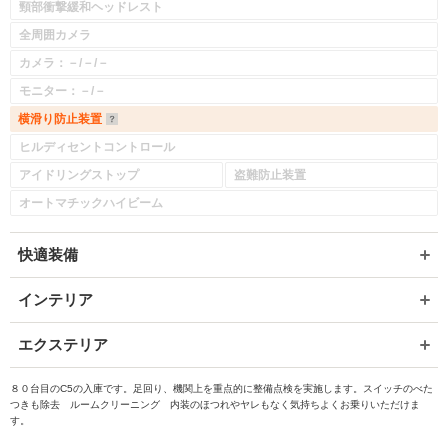
頸部衝撃緩和ヘッドレスト
全周囲カメラ
カメラ：－/－/－
モニター：－/－
横滑り防止装置
ヒルディセントコントロール
アイドリングストップ
盗難防止装置
オートマチックハイビーム
快適装備
インテリア
エクステリア
８０台目のC5の入庫です。足回り、機関上を重点的に整備点検を実施します。スイッチのべた
つきも除去 ルームクリーニング 内装のほつれやヤレもなく気持ちよくお乗りいただけま
す。