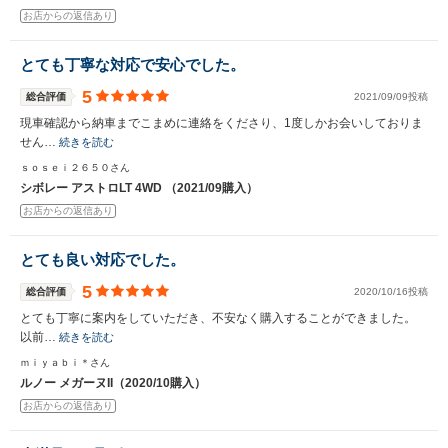
お店からの返信あり
とても丁寧な対応で安心でした。
5
総合評価
2021/09/09投稿
現車確認から納車までこまめに連絡をくださり、1度しかお会いしておりま
せん…
続きを読む
ｓｏｓｅｉ２６５０さん
シボレー アストロLT 4WD （2021/09購入）
お店からの返信あり
とても良い対応でした。
5
総合評価
2020/10/16投稿
とても丁寧に案内をしていただき、不安なく購入することができました。
以前…
続きを読む
ｍｉｙａｂｉ＊さん
ルノー メガーヌII（2020/10購入）
お店からの返信あり