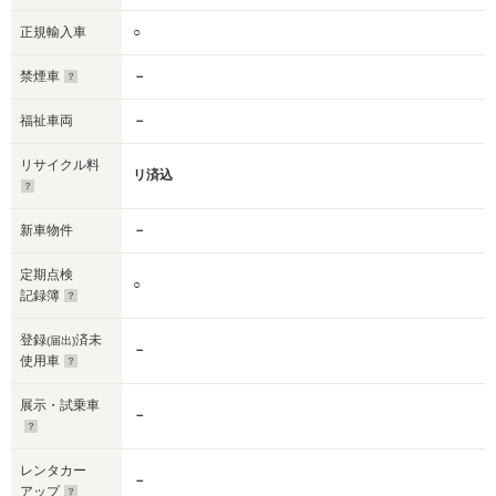
正規輸入車
○
禁煙車
－
福祉車両
－
リサイクル料
リ済込
新車物件
－
定期点検
○
記録簿
登録
済未
(届出)
－
使用車
展示・試乗車
－
レンタカー
－
アップ