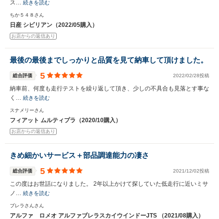
ス…
続きを読む
ちか５４８さん
日産 シビリアン（2022/05購入）
お店からの返信あり
最後の最後までしっかりと品質を見て納車して頂けました。
5
総合評価
2022/02/28投稿
納車前、何度も走行テストを繰り返して頂き、少しの不具合も見落とす事な
く…
続きを読む
スナメリーさん
フィアット ムルティプラ（2020/10購入）
お店からの返信あり
きめ細かいサービス＋部品調達能力の凄さ
5
総合評価
2021/12/02投稿
この度はお世話になりました。 2年以上かけて探していた低走行に近いミサ
ノ…
続きを読む
ブレラさんさん
アルファ ロメオ アルファブレラスカイウインドーJTS （2021/08購入）