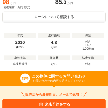
98
85
.0
万円
万円
（諸費用
13
万円含む）
ローンについて相談する
年式
走行距離
保証
付き
2010
4.8
1ヵ月
(H22)
万
km
1,000km
車検有無
修復歴
法定整備
車検整備付
なし
付き
この物件に関するお問い合わせ
無料
お問い合わせの内容を選択してください
販売店から最短即日、メールで返答！
来店予約をする