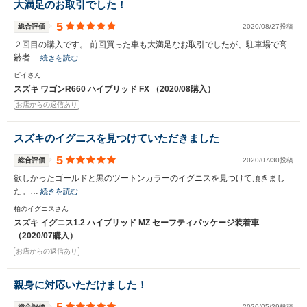
大満足のお取引でした！
5
総合評価
2020/08/27投稿
２回目の購入です。 前回買った車も大満足なお取引でしたが、駐車場で高
齢者…
続きを読む
ピイさん
スズキ ワゴンR660 ハイブリッド FX （2020/08購入）
お店からの返信あり
スズキのイグニスを見つけていただきました
5
総合評価
2020/07/30投稿
欲しかったゴールドと黒のツートンカラーのイグニスを見つけて頂きまし
た。…
続きを読む
柏のイグニスさん
スズキ イグニス1.2 ハイブリッド MZ セーフティパッケージ装着車
（2020/07購入）
お店からの返信あり
親身に対応いただけました！
総合評価
2020/05/29投稿