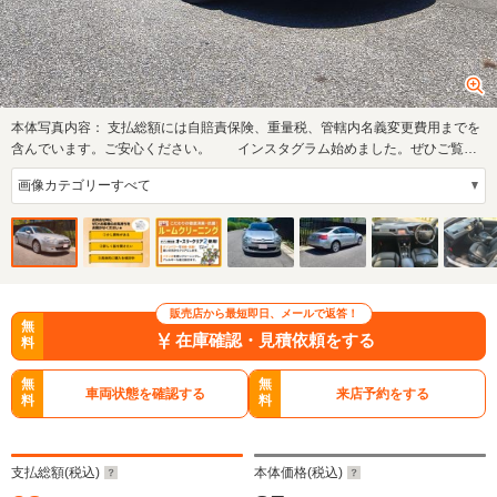
本体写真内容：
支払総額には自賠責保険、重量税、管轄内名義変更費用までを
含んでいます。ご安心ください。 インスタグラム始めました。ぜひご覧く
ださい…
販売店から最短即日、メールで返答！
無
在庫確認・見積依頼をする
料
無
無
車両状態を確認する
来店予約をする
料
料
支払総額(税込)
本体価格(税込)