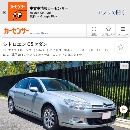
中古車情報カーセンサー
アプリで開く
Recruit Co., Ltd.
無料 － Google Play
履歴
お気に入り
メニュー
シトロエン C5セダン
3.0 エクスクルーシブ （シルバー）ハイドロ 黒革シート キーレス ナビ TV
ETC 純正18インチアルミホイール コンチネンタルタイヤ
1/56