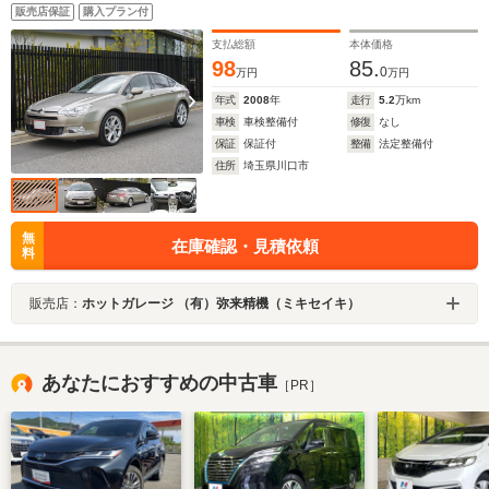
ホイールナットキャップ ドアトリムベタ付き除去&再塗
販売店保証
購入プラン付
装 ヘッドライト&ボディーコーティング
支払総額
本体価格
98
85.
0
万円
万円
年式
2008
年
走行
5.2
万km
車検
車検整備付
修復
なし
保証
保証付
整備
法定整備付
住所
埼玉県川口市
無
在庫確認・見積依頼
料
販売店：
ホットガレージ （有）弥来精機（ミキセイキ）
あなたにおすすめの中古車
［PR］