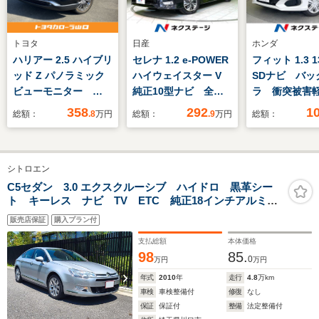
トヨタ
日産
ホンダ
ハリアー 2.5 ハイブリ
セレナ 1.2 e-POWER
フィット 1.3 1
ッド Z パノラミック
ハイウェイスター V
SDナビ バッ
ビューモニター
純正10型ナビ 全周
ラ 衝突被害
BSM ドライブレコ
囲カメラ 後席モニタ
テム 禁煙車
358
292
1
総額：
.8
万円
総額：
.9
万円
総額：
ーダー ETC クルー
ー 衝突軽減 プロパ
トキー ビル
ズコントロール ワン
イロット ハンズフリ
ETC オート
オーナー サンルーフ
ー両側電動スライド
ン Bluetoo
シトロエン
デジタルインナーミラ
CD DVD再
ー ETC LEDヘッド
ジ
C5セダン 3.0 エクスクルーシブ ハイドロ 黒革シー
ト キーレス ナビ TV ETC 純正18インチアルミホ
＆フォグ オートハイ
イール コンチネンタルタイヤ
ビーム ダブルオート
販売店保証
購入プラン付
エアコン
支払総額
本体価格
98
85.
0
万円
万円
年式
2010
年
走行
4.8
万km
車検
車検整備付
修復
なし
保証
保証付
整備
法定整備付