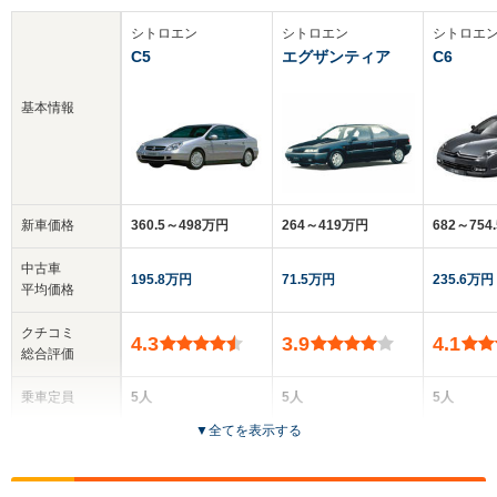
シトロエン
シトロエン
シトロエ
C5
エグザンティア
C6
基本情報
新車価格
360.5～498万円
264～419万円
682～754
中古車
195.8万円
71.5万円
235.6万円
平均価格
クチコミ
4.3
3.9
4.1
総合評価
乗車定員
5人
5人
5人
▼
全てを表示する
ドア数
5ドア
5ドア
4ドア