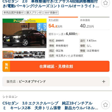
C5セダン 2.0 車検整備付き/エアサス4段階調整機能付
き/電動パーキング/クルーズコントロール/オートライト/
マニュアルモード/キーレス/前後コーナーセンサー/純正
車両品質評価書付
購入プラン付
360°画像付
17AW6分山/革巻きハンドル/ウインカーミラー/オールオ
ートP/W/AAC
支払総額
本体価格
54.
40.
8
2
万円
万円
6,600
通常ローン
月々
円
年式
2009
年
走行
7.9
万km
車検
車検整備付
修復
なし
保証
保証無
整備
法定整備付
住所
埼玉県さいたま市岩槻区
無
在庫確認・見積依頼
料
販売店：
ピースオブマインド
シトロエン
C5セダン 3.0 エクスクルーシブ 純正19インチアル
ミ キーレス2本 天井トリム張替 新品カウルパネル