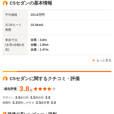
全高
全高
全
C5セダンの基本情報
1.48m
1.39m～1.4m
1.
平均価格
101.6万円
全幅
全幅
全
JC08モード
10.4km/L
サイズ
1.77m～1.78m
1.76m
1.
燃費
全長
全長
(全長x全幅x全高)
4.62m～4.74m
4.45m～4.53m
4.
車体寸法
全長：4.8m
(全長x全幅x全
全幅：1.86m
高)
全高：1.47m
ホイールベース
ホイールベース
ホイー
-m
-m
もっと見る
C5セダンに関するクチコミ・評価
WLTCモード
-
-
-
燃費
3.8
総合評価
点
3.5
3.5
3.8
デザイン :
走行性 :
居住性 :
3.3
3.5
3.0
積載性 :
運転しやすさ :
維持費 :
排気量
1997～2946cc
1998～2946cc
2946cc