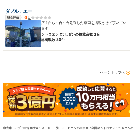
ダブル．エー
0
総合評価
点
店主自ら１台１台厳選した車両を掲載させて頂いてい
ます！
1
シトロエン C5セダンの
掲載台数
台
20
総掲載数
台
ページトップへ
中古車トップ
中古車検索：メーカー一覧
シトロエンの中古車
全国のシトロエン
C5セダン