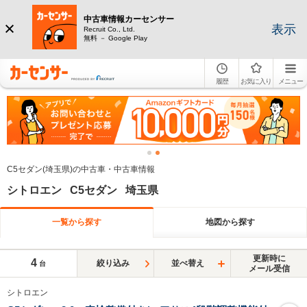
中古車情報カーセンサー
表示
Recruit Co., Ltd.
無料 － Google Play
履歴
お気に入り
メニュー
C5セダン(埼玉県)の中古車・中古車情報
シトロエン C5セダン 埼玉県
一覧から探す
地図から探す
更新時に
4
絞り込み
並べ替え
台
メール受信
シトロエン