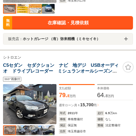
住所
埼玉県川口市
無
在庫確認・見積依頼
料
販売店：
ホットガレージ （有）弥来精機（ミキセイキ）
シトロエン
C5セダン セダクション ナビ 地デジ USBオーディ
オ ドライブレコーダー ミシュランオールシーズンタ
イヤ
360°画像付
支払総額
本体価格
79.
64.
8
8
万円
万円
15,700
通常ローン
月々
円
年式
2011
年
走行
6.9
万km
車検
車検整備付
修復
なし
保証
保証無
整備
法定整備付
住所
埼玉県越谷市