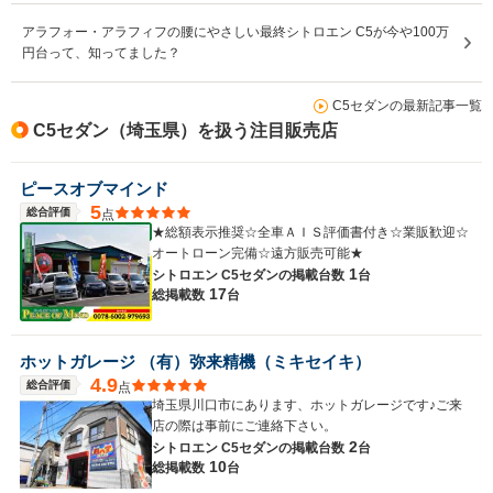
アラフォー・アラフィフの腰にやさしい最終シトロエン C5が今や100万
円台って、知ってました？
C5セダンの最新記事一覧
C5セダン（埼玉県）を扱う注目販売店
ピースオブマインド
5
総合評価
点
★総額表示推奨☆全車ＡＩＳ評価書付き☆業販歓迎☆
オートローン完備☆遠方販売可能★
1
シトロエン C5セダンの
掲載台数
台
17
総掲載数
台
ホットガレージ （有）弥来精機（ミキセイキ）
4.9
総合評価
点
埼玉県川口市にあります、ホットガレージです♪ご来
店の際は事前にご連絡下さい。
2
シトロエン C5セダンの
掲載台数
台
10
総掲載数
台