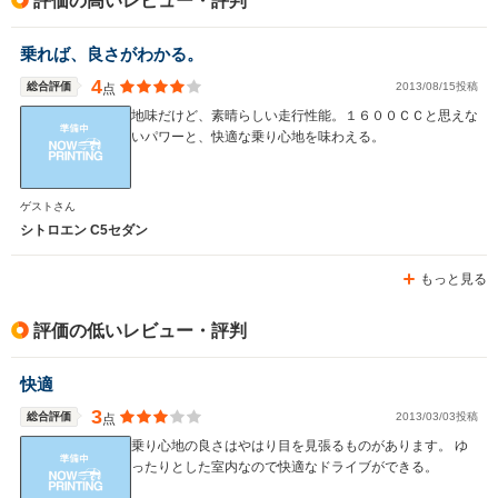
評価の高いレビュー・評判
駆動方式
FF
FF
FF
乗れば、良さがわかる。
4
総合評価
2013/08/15投稿
点
地味だけど、素晴らしい走行性能。１６００ＣＣと思えな
いパワーと、快適な乗り心地を味わえる。
ゲストさん
シトロエン C5セダン
もっと見る
評価の低いレビュー・評判
快適
3
総合評価
2013/03/03投稿
点
乗り心地の良さはやはり目を見張るものがあります。 ゆ
ったりとした室内なので快適なドライブができる。