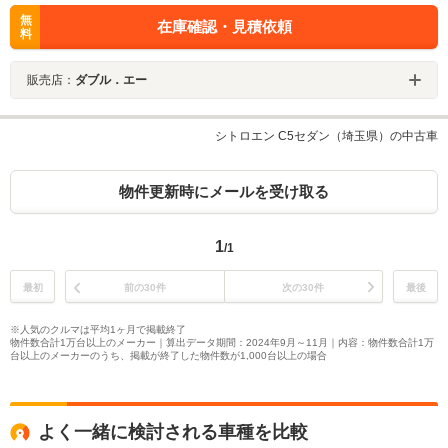
無
在庫確認・見積依頼
料
販売店：
ダブル．エー
シトロエン C5セダン（埼玉県）の中古車
物件更新時にメールを受け取る
1
/1
最初
前の30件
次の30件
最後
※人気のクルマは平均1ヶ月で掲載終了
物件数合計1万台以上のメーカー｜算出データ期間：2024年9月～11月｜内容：物件数合計1万
台以上のメーカーのうち、掲載が終了した物件数が1,000台以上の場合
よく一緒に検討される車種を比較