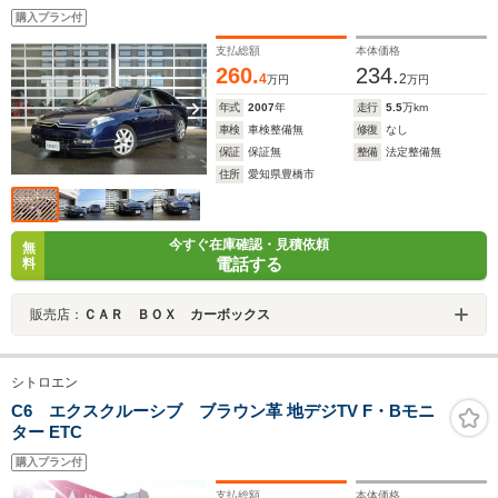
購入プラン付
支払総額
本体価格
260.
234.
4
2
万円
万円
年式
2007
年
走行
5.5
万km
車検
車検整備無
修復
なし
保証
保証無
整備
法定整備無
住所
愛知県豊橋市
今すぐ在庫確認・見積依頼
無
電話する
料
販売店：
ＣＡＲ ＢＯＸ カーボックス
シトロエン
C6 エクスクルーシブ ブラウン革 地デジTV F・Bモニ
ター ETC
購入プラン付
支払総額
本体価格