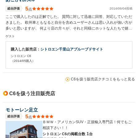
5
総合評価
2014/06/04投稿
点
ここで購入したのは正解でした。 質問に対して迅速に回答、対応していただ
きました。 欧州車ともなると自分を含めユーザーさんは思い入れが強い方が
多いと思いますが、 何より店の方々が、それと同様にホットな人たちで嬉し
かったです。 次の機会も是非購入相談したいとおもいます。
ゲスト
購入した販売店：
シトロエン千里山アプルーブドサイト
シトロエン C6
（2014/05購入）
C6を扱う販売店クチコミをもっと見る
C6を扱う注目販売店
モトーレン足立
5
総合評価
点
ＢＭＷ・アメリカンSUV・正規輸入専門店！何でもご
相談下さい！！
1
シトロエン C6の
掲載台数
台