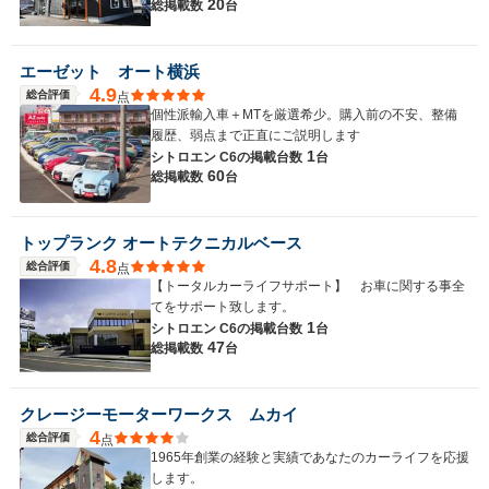
20
総掲載数
台
エーゼット オート横浜
4.9
総合評価
点
個性派輸入車＋MTを厳選希少。購入前の不安、整備
履歴、弱点まで正直にご説明します
1
シトロエン C6の
掲載台数
台
60
総掲載数
台
トップランク オートテクニカルベース
4.8
総合評価
点
【トータルカーライフサポート】 お車に関する事全
てをサポート致します。
1
シトロエン C6の
掲載台数
台
47
総掲載数
台
クレージーモーターワークス ムカイ
4
総合評価
点
1965年創業の経験と実績であなたのカーライフを応援
します。