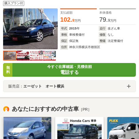
購入プラン付
支払総額
本体価格
102.
79.
9
9
万円
万円
年式
2015
年
走行
改ざん車
車検
車検整備付
修復
なし
保証
保証無
整備
法定整備付
住所
神奈川県横浜市都筑区
今すぐ在庫確認・見積依頼
無
電話する
料
販売店：
エーゼット オート横浜
あなたにおすすめの中古車
［PR］