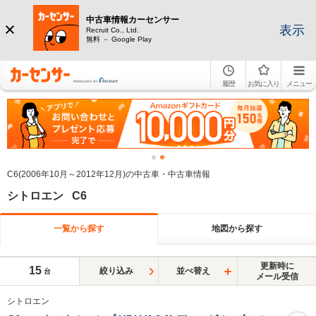
中古車情報カーセンサー
表示
Recruit Co., Ltd.
無料 － Google Play
履歴
お気に入り
メニュー
C6(2006年10月～2012年12月)の中古車・中古車情報
シトロエン C6
一覧から探す
地図から探す
更新時に
15
絞り込み
並べ替え
台
メール受信
シトロエン