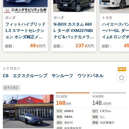
ホンダ
ホンダ
トヨタ
フィットハイブリッド
N-BOX カスタム 660
ハイエースバン 
1.3 スマートセレクシ
L ターボ VXM227NBi
ーパーGL ダ
ョン ホンダ純正メモ
ナビ＆バックカメラ＆
イムII ロング
リーナビ
フルセグ＆CD/DVD再
ディーゼルター
49
137
4
総額：
.9
万円
総額：
.8
万円
総額：
生＆Bluetooth接続＆
張り施工 新品
オートリトラミラー＆
ベッドキット
純正前後ドライブレコ
トスポイラー
シトロエン
ーダー＆両側PWスラ
02ホイール 
NEW
イドドア＆ETC2.0
タイヤ 2イン
C6 エクスクルーシブ サンルーフ ウツドパネル
ン アルティ
ール カロッ
販売店保証
フルセグナビ
支払総額
本体価格
ラレコ パノ
168
148.
0
万円
万円
ビュー ETC
年式
2006
年
走行
7.0
万km
車検
'28/01
修復
なし
保証
保証付
整備
法定整備付
住所
奈良県奈良市