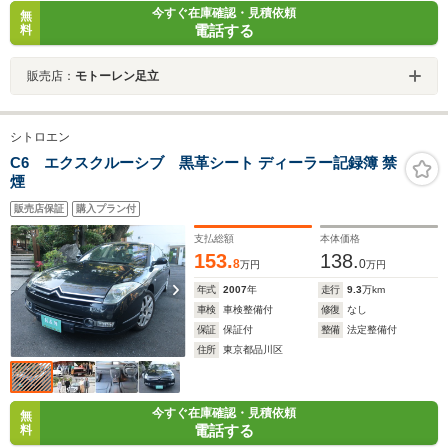
今すぐ在庫確認・見積依頼
無
電話する
料
販売店：
モトーレン足立
シトロエン
C6 エクスクルーシブ 黒革シート ディーラー記録簿 禁
煙
販売店保証
購入プラン付
支払総額
本体価格
153.
138.
8
0
万円
万円
年式
2007
年
走行
9.3
万km
車検
車検整備付
修復
なし
保証
保証付
整備
法定整備付
住所
東京都品川区
今すぐ在庫確認・見積依頼
無
電話する
料