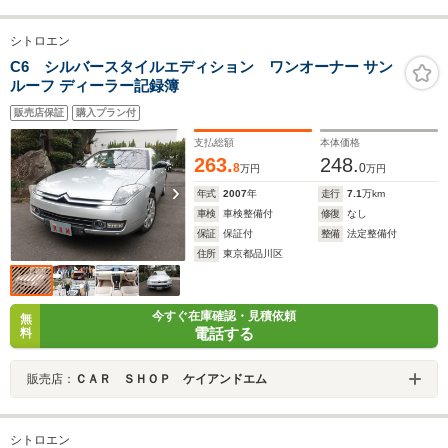
シトロエン
C6 シルバースタイルエディション ワンオーナー サン
ルーフ ディーラー記録簿
販売店保証
購入プラン付
支払総額
本体価格
263.
248.
8
0
万円
万円
年式
2007
年
走行
7.1
万km
車検
車検整備付
修復
なし
保証
保証付
整備
法定整備付
住所
東京都品川区
今すぐ在庫確認・見積依頼
無
電話する
料
販売店：
ＣＡＲ ＳＨＯＰ ケイアンドエム
シトロエン