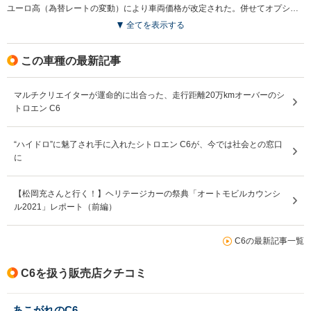
ユーロ高（為替レートの変動）により車両価格が改定された。併せてオプションのラウンジパッケージの価格も改定されている。（2007.12）
全てを表示する
この車種の最新記事
マルチクリエイターが運命的に出合った、走行距離20万kmオーバーのシ
トロエン C6
“ハイドロ”に魅了され手に入れたシトロエン C6が、今では社会との窓口
に
【松岡充さんと行く！】ヘリテージカーの祭典「オートモビルカウンシ
ル2021」レポート（前編）
C6の最新記事一覧
C6を扱う販売店クチコミ
あこがれのC6