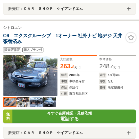
販売店：
ＣＡＲ ＳＨＯＰ ケイアンドエム
シトロエン
C6 エクスクルーシブ 1オーナー 社外ナビ 地デジ 天井
張替済み
販売店保証
購入プラン付
支払総額
本体価格
263.
248.
8
0
万円
万円
年式
2008
年
走行
5.9
万km
車検
車検整備付
修復
なし
保証
保証付
整備
法定整備付
住所
東京都品川区
今すぐ在庫確認・見積依頼
無
電話する
料
販売店：
ＣＡＲ ＳＨＯＰ ケイアンドエム