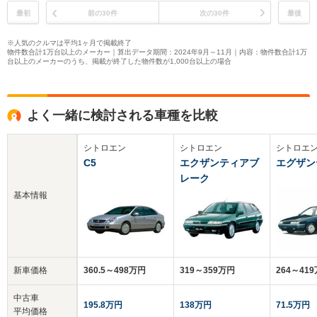
最初
前の30件
次の30件
最後
※人気のクルマは平均1ヶ月で掲載終了
物件数合計1万台以上のメーカー｜算出データ期間：2024年9月～11月｜内容：物件数合計1万
台以上のメーカーのうち、掲載が終了した物件数が1,000台以上の場合
よく一緒に検討される車種を比較
シトロエン
シトロエン
シトロエ
C5
エクザンティアブ
エグザン
レーク
基本情報
新車価格
360.5～498万円
319～359万円
264～41
中古車
195.8万円
138万円
71.5万円
平均価格