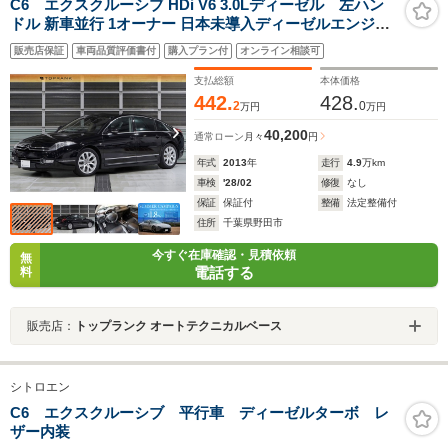
C6 エクスクルーシブ HDi V6 3.0Lディーゼル 左ハン
ドル 新車並行 1オーナー 日本未導入ディーゼルエンジン
モデル/最終モデル ハイドロサスペンション カロッツェリ
販売店保証
車両品質評価書付
購入プラン付
オンライン相談可
アナビ 地デジ バックカメラ 黒革シート ヘッドアップデ
ィスプレイ 車検令和10年2月まで
支払総額
本体価格
442.
428.
2
0
万円
万円
40,200
通常ローン
月々
円
年式
2013
年
走行
4.9
万km
車検
'28/02
修復
なし
保証
保証付
整備
法定整備付
住所
千葉県野田市
今すぐ在庫確認・見積依頼
無
電話する
料
販売店：
トップランク オートテクニカルベース
シトロエン
C6 エクスクルーシブ 平行車 ディーゼルターボ レ
ザー内装