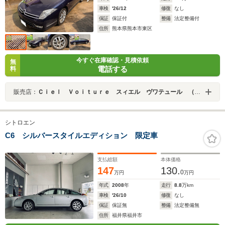
車検
'26/12
修復
なし
保証
保証付
整備
法定整備付
住所
熊本県熊本市東区
今すぐ在庫確認・見積依頼
無
電話する
料
販売店：
Ｃｉｅｌ Ｖｏｉｔｕｒｅ スィエル ヴワテュール （株）パインプレイン
シトロエン
C6 シルバースタイルエディション 限定車
支払総額
本体価格
147
130.
0
万円
万円
年式
2008
年
走行
8.8
万km
車検
'26/10
修復
なし
保証
保証無
整備
法定整備無
住所
福井県福井市