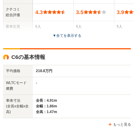
クチコミ
4.3
3.5
3.9
総合評価
乗車定員
5人
5人
5人
▼
全てを表示する
ドア数
5ドア
5ドア
5ドア
全高
全高
全高
C6の基本情報
1.48m
1.42m
1.39
平均価格
218.8万円
全幅
全幅
全
WLTCモード
-
サイズ
1.77m～1.78m
1.76m
1.
燃費
全長
全長
(全長x全幅x全高)
4.62m～4.74m
4.66m～4.71m
4.45m
車体寸法
全長：4.91m
(全長x全幅x全
全幅：1.86m
高)
全高：1.47m
ホイールベース
ホイールベース
ホイー
-m
-m
もっと見る