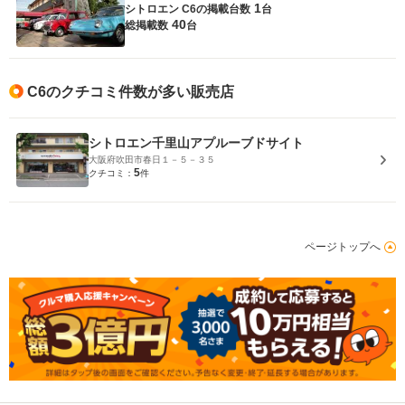
1
シトロエン C6の
掲載台数
台
40
総掲載数
台
C6のクチコミ件数が多い販売店
シトロエン千里山アプルーブドサイト
大阪府吹田市春日１－５－３５
5
クチコミ：
件
ページトップへ