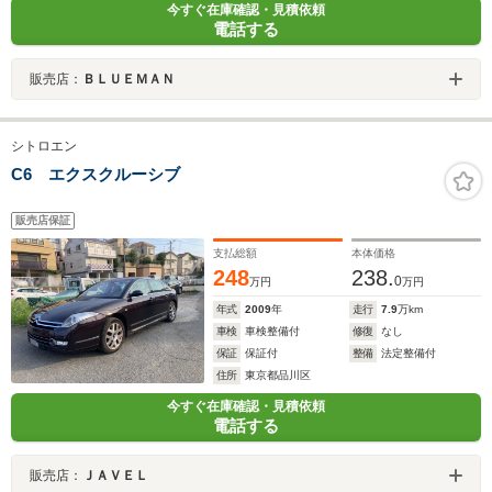
今すぐ在庫確認・見積依頼
電話する
販売店：
ＢＬＵＥＭＡＮ
シトロエン
C6 エクスクルーシブ
販売店保証
支払総額
本体価格
248
238.
0
万円
万円
年式
2009
年
走行
7.9
万km
車検
車検整備付
修復
なし
保証
保証付
整備
法定整備付
住所
東京都品川区
今すぐ在庫確認・見積依頼
電話する
販売店：
ＪＡＶＥＬ