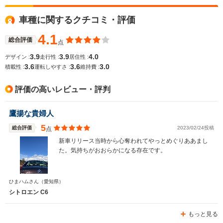
車種に関するクチコミ・評価
WLTCモード
-
-
-
燃費
4.1
総合評価
点
3.9
3.9
4.0
デザイン :
走行性 :
居住性 :
3.6
3.6
3.0
積載性 :
運転しやすさ :
維持費 :
排気量
1997～2946cc
1998cc
1998～29
評価の高いレビュー・評判
駆動方式
FF
FF
FF
鷹揚な貴婦人
5
総合評価
2023/02/24投稿
点
新車リリース当時から心奪われてやっとめぐりああまし
た。気持ちがおおらかになる存在です。
ひまハムさん
（愛知県）
シトロエン C6
もっと見る