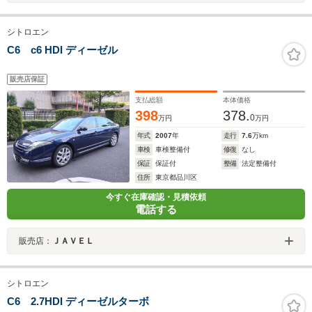
シトロエン
C6 c6 HDI ディーゼル
販売店保証
支払総額
本体価格
398
378.
0
万円
万円
年式
2007
年
走行
7.6
万km
車検
車検整備付
修復
なし
保証
保証付
整備
法定整備付
住所
東京都品川区
今すぐ在庫確認・見積依頼
電話する
販売店：
ＪＡＶＥＬ
シトロエン
C6 2.7HDI ディーゼルターボ