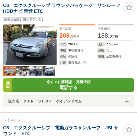
C6 エクスクルーシブ ラウンジパッケージ サンルーフ
HDDナビ 禁煙 ETC
販売店保証
購入プラン付
支払総額
本体価格
203.
188.
8
0
万円
万円
年式
2007
年
走行
7.5
万km
車検
車検整備付
修復
なし
保証
保証付
整備
法定整備付
住所
東京都品川区
今すぐ在庫確認・見積依頼
無
電話する
料
販売店：
ＣＡＲ ＳＨＯＰ ケイアンドエム
シトロエン
C6 エクスクルーシブ 電動ガラスサンルーフ JBLサ
ウンド ETC