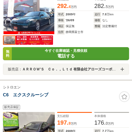
292.
282.
4
5
万円
万円
年式
2009
年
走行
7.0
万km
車検
'26/09
修復
なし
保証
保証無
整備
法定整備付
住所
静岡県富士市
今すぐ在庫確認・見積依頼
無
電話する
料
販売店：
ＡＲＲＯＷ’Ｓ Ｃｏ．，Ｌｔｄ 有限会社アローズコーポレーション
シトロエン
C6 エクスクルーシブ
販売店保証
支払総額
本体価格
197.
176.
9
0
万円
万円
年式
2009
年
走行
7.7
万km