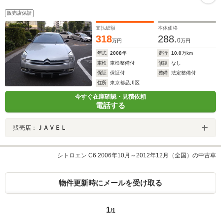
販売店保証
支払総額
本体価格
318
288.
0
万円
万円
年式
2008
年
走行
10.0
万km
車検
車検整備付
修復
なし
保証
保証付
整備
法定整備付
住所
東京都品川区
今すぐ在庫確認・見積依頼
電話する
販売店：
ＪＡＶＥＬ
シトロエン C6 2006年10月～2012年12月（全国）の中古車
物件更新時にメールを受け取る
1
/1