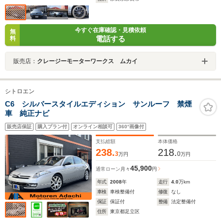
今すぐ在庫確認・見積依頼
無
電話する
料
販売店：
クレージーモーターワークス ムカイ
シトロエン
C6 シルバースタイルエディション サンルーフ 禁煙
車 純正ナビ
販売店保証
購入プラン付
オンライン相談可
360°画像付
支払総額
本体価格
238.
218.
3
0
万円
万円
45,900
通常ローン
月々
円
年式
2008
年
走行
4.0
万km
車検
車検整備付
修復
なし
保証
保証付
整備
法定整備付
住所
東京都足立区