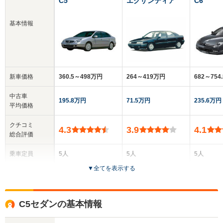
C5
エグザンティア
C6
基本情報
新車価格
360.5～498万円
264～419万円
682～754
中古車
195.8万円
71.5万円
235.6万円
平均価格
クチコミ
4.3
3.9
4.1
総合評価
乗車定員
5人
5人
5人
▼
全てを表示する
ドア数
5ドア
5ドア
4ドア
全高
全高
全
C5セダンの基本情報
1.48m
1.39m～1.4m
1.