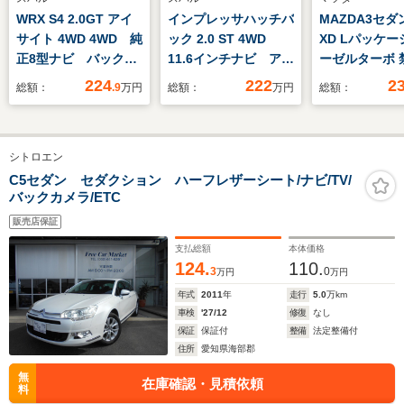
WRX S4 2.0GT アイ
インプレッサハッチバ
MAZDA3セダン
サイト 4WD 4WD 純
ック 2.0 ST 4WD
XD Lパッケー
正8型ナビ バックカ
11.6インチナビ アイ
ーゼルターボ 
メラ アイサイトセイ
サイト 全方位カメ
車 スマート
224
222
2
総額：
.9
万円
総額：
万円
総額：
フティプラス レーダ
ラ 障害物センサー
サポート 36
ークルーズ 禁煙車
前席シートヒーター
フティパッ
レザーシート 前席シ
ステアリングヒータ
BOSEサウン
シトロエン
ートヒーター ドラレ
ー LEDヘッドライ
ム レーダー
コ コーナーセンサ
ト スマートキー 純
ズ 車線逸脱 
C5セダン セダクション ハーフレザーシート/ナビ/TV/
バックカメラ/ETC
ー スマートキー
正AW Bluetooth
ッドライト 
LEDヘッド 純正18
ETC ドラレコ
アリング 黒
販売店保証
インチAW
ト パワーシ
支払総額
本体価格
ツダコネクト
124.
110.
3
0
万円
万円
年式
2011
年
走行
5.0
万km
車検
'27/12
修復
なし
保証
保証付
整備
法定整備付
住所
愛知県海部郡
無
在庫確認・見積依頼
料