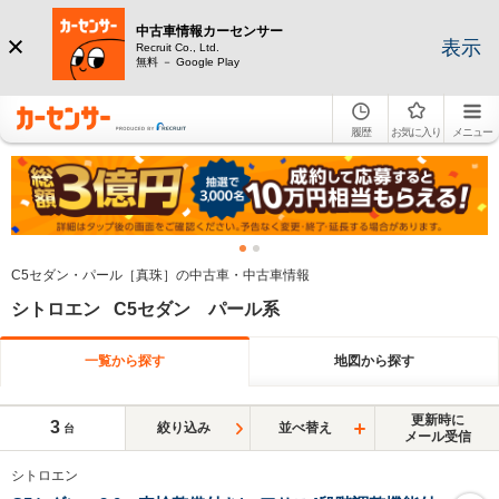
中古車情報カーセンサー
表示
Recruit Co., Ltd.
無料 － Google Play
履歴
お気に入り
メニュー
C5セダン・パール［真珠］の中古車・中古車情報
シトロエン C5セダン パール系
一覧から探す
地図から探す
更新時に
3
絞り込み
並べ替え
台
メール受信
シトロエン