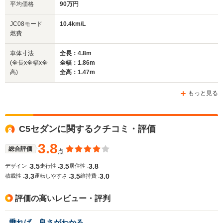
平均価格
90万円
全幅
全幅
全
JC08モード
10.4km/L
サイズ
1.77m～1.78m
1.76m
1.
燃費
全長
全長
(全長x全幅x全高)
4.62m～4.74m
4.45m～4.53m
4.
車体寸法
全長：4.8m
(全長x全幅x全
全幅：1.86m
高)
全高：1.47m
ホイールベース
ホイールベース
ホイー
-m
-m
もっと見る
C5セダンに関するクチコミ・評価
WLTCモード
-
-
-
燃費
3.8
総合評価
点
3.5
3.5
3.8
デザイン :
走行性 :
居住性 :
3.3
3.5
3.0
積載性 :
運転しやすさ :
維持費 :
排気量
1997～2946cc
1998～2946cc
2946cc
評価の高いレビュー・評判
駆動方式
FF
FF
FF
乗れば、良さがわかる。