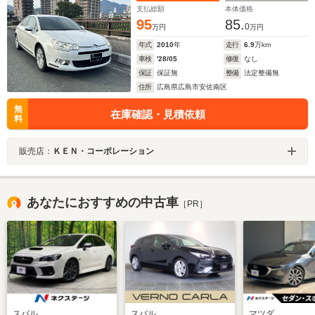
支払総額
本体価格
95
85.
0
万円
万円
年式
2010
年
走行
6.9
万km
車検
'28/05
修復
なし
保証
保証無
整備
法定整備無
住所
広島県広島市安佐南区
無
在庫確認・見積依頼
料
販売店：
ＫＥＮ・コーポレーション
あなたにおすすめの中古車
［PR］
スバル
スバル
マツダ