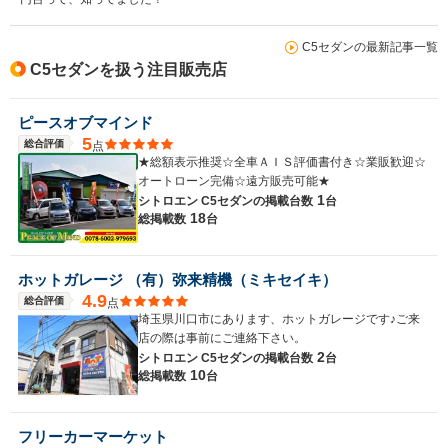
C5セダンの最新記事一覧
C5セダンを扱う注目販売店
ピースオブマインド
5
総合評価
点
★総額表示推奨☆全車ＡＩＳ評価書付き☆業販歓迎☆
オートローン完備☆遠方販売可能★
1
シトロエン C5セダンの
掲載台数
台
18
総掲載数
台
ホットガレージ （有）弥来精機（ミキセイキ）
4.9
総合評価
点
埼玉県川口市にあります、ホットガレージです♪ご来
店の際は事前にご連絡下さい。
2
シトロエン C5セダンの
掲載台数
台
10
総掲載数
台
フリーカーマーケット