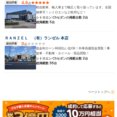
4.6
総合評価
点
軽自動車、輸入車まで幅広く取り扱っています。全国
納車可！シトロエンなど欧州など！
2
シトロエン C5セダンの
掲載台数
台
5
総掲載数
台
ＲＡＮＺＥＬ （有）ランゼル 本店
0
総合評価
点
低金利ローン96回払い迄OK！外車高価現金買取！事
故車・不動車・ホイール・部品買取！
2
シトロエン C5セダンの
掲載台数
台
55
総掲載数
台
ページトップへ