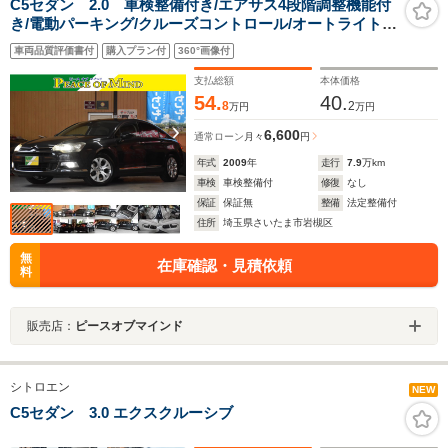
C5セダン 2.0 車検整備付き/エアサス4段階調整機能付
き/電動パーキング/クルーズコントロール/オートライト/
マニュアルモード/キーレス/前後コーナーセンサー/純正
車両品質評価書付
購入プラン付
360°画像付
17AW6分山/革巻きハンドル/ウインカーミラー/オールオ
ートP/W/AAC
支払総額
本体価格
54.
40.
8
2
万円
万円
6,600
通常ローン
月々
円
年式
2009
年
走行
7.9
万km
車検
車検整備付
修復
なし
保証
保証無
整備
法定整備付
住所
埼玉県さいたま市岩槻区
無
在庫確認・見積依頼
料
販売店：
ピースオブマインド
シトロエン
NEW
C5セダン 3.0 エクスクルーシブ