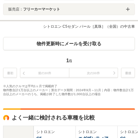
販売店：
フリーカーマーケット
シトロエン C5セダン パール［真珠］（全国）の中古車
物件更新時にメールを受け取る
1
/1
最初
前の30件
次の30件
最後
※人気のクルマは平均1ヶ月で掲載終了
物件数合計1万台以上のメーカー｜算出データ期間：2024年9月～11月｜内容：物件数合計1万
台以上のメーカーのうち、掲載が終了した物件数が1,000台以上の場合
よく一緒に検討される車種を比較
シトロエン
シトロエン
シトロエ