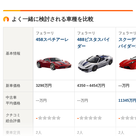
よく一緒に検討される車種を比較
フェラーリ
フェラーリ
フェラー
458スペチアーレ
488ピスタスパイ
スクーデ
ダー
パイダー
基本情報
新車価格
3290万円
4350～4454万円
‐‐‐万円
中古車
‐‐‐万円
‐‐‐万円
11345万
平均価格
クチコミ
-
-
-
総合評価
乗車定員
2人
2人
2人