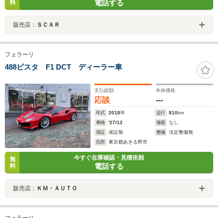
電話する
料
販売店：
ＳＣＡＲ
フェラーリ
488ピスタ F1 DCT ディーラー車
支払総額
本体価格
応談
---
年式
2018
年
走行
810
km
車検
'27/12
修復
なし
保証
保証無
整備
法定整備無
住所
東京都あきる野市
今すぐ在庫確認・見積依頼
無
電話する
料
販売店：
ＫＭ・ＡＵＴＯ
フェラーリ