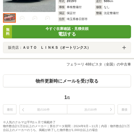
年式
2019
年
走行
500
km
車検
車検整備付
修復
なし
保証
保証付
整備
法定整備付
住所
埼玉県春日部市
今すぐ在庫確認・見積依頼
無
電話する
料
販売店：
ＡＵＴＯ ＬＩＮＫＳ（オートリンクス）
フェラーリ 488ピスタ（全国）の中古車
物件更新時にメールを受け取る
1
/1
最初
前の30件
次の30件
最後
※人気のクルマは平均1ヶ月で掲載終了
物件数合計1万台以上のメーカー｜算出データ期間：2024年9月～11月｜内容：物件数合計1万
台以上のメーカーのうち、掲載が終了した物件数が1,000台以上の場合