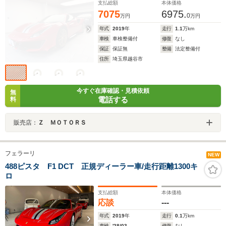
支払総額
本体価格
7075
6975.
0
万円
万円
年式
2019
年
走行
1.1
万km
車検
車検整備付
修復
なし
保証
保証無
整備
法定整備付
住所
埼玉県越谷市
今すぐ在庫確認・見積依頼
無
電話する
料
販売店：
Ｚ ＭＯＴＯＲＳ
フェラーリ
NEW
488ピスタ F1 DCT 正規ディーラー車/走行距離1300キ
ロ
支払総額
本体価格
応談
---
年式
2019
年
走行
0.1
万km
車検
'28/03
修復
なし