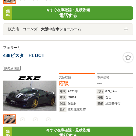
今すぐ在庫確認・見積依頼
無
電話する
料
販売店：
コーンズ 大阪中古車ショールーム
フェラーリ
488ピスタ F1 DCT
販売店保証
支払総額
本体価格
応談
---
年式
2021
年
走行
0.3
万km
車検
'28/02
修復
なし
保証
保証付
整備
法定整備付
住所
岐阜県岐阜市
今すぐ在庫確認・見積依頼
無
電話する
料