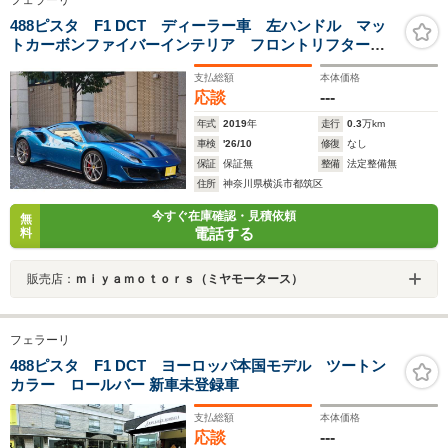
488ピスタ F1 DCT ディーラー車 左ハンドル マッ
トカーボンファイバーインテリア フロントリフター
20インチ鍛造アルミホイール カーボンブレーキ カー
支払総額
本体価格
ボンリアディフューザー カーボンフロントエアベント
応談
---
年式
2019
年
走行
0.3
万km
車検
'26/10
修復
なし
保証
保証無
整備
法定整備無
住所
神奈川県横浜市都筑区
今すぐ在庫確認・見積依頼
無
電話する
料
販売店：
ｍｉｙａｍｏｔｏｒｓ（ミヤモータース）
フェラーリ
488ピスタ F1 DCT ヨーロッパ本国モデル ツートン
カラー ロールバー 新車未登録車
支払総額
本体価格
応談
---