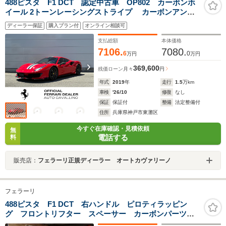
488ピスタ F1 DCT 認定中古車 OP802 カーボンホ
イール 2トーンレーシングストライプ カーボンアンダ
ードアカバー カーボンリアモールディング カーボン
ディーラー保証
購入プラン付
オンライン相談可
インストゥルメントクラスター フロントサスペンショ
ンリフトシステム
支払総額
本体価格
7106.
7080.
6
0
万円
万円
369,600
残価ローン
月々
円
年式
2019
年
走行
1.5
万km
車検
'26/10
修復
なし
保証
保証付
整備
法定整備付
住所
兵庫県神戸市東灘区
今すぐ在庫確認・見積依頼
無
電話する
料
販売店：
フェラーリ正規ディーラー オートカヴァリーノ
フェラーリ
488ピスタ F1 DCT 右ハンドル ピロティラッピン
グ フロントリフター スペーサー カーボンパーツ
ロールバー