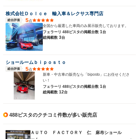
株式会社Ｄｏｌｃｅ 輸入車＆レクサス専門店
5
総合評価
点
全国から厳選した車両のみ展示販売しております。
1
フェラーリ 488ピスタの
掲載台数
台
3
総掲載数
台
ショールームｂｉｐｏｓｔｏ
5
総合評価
点
新車・中古車の販売なら「biposto」にお任せくださ
い！
1
フェラーリ 488ピスタの
掲載台数
台
12
総掲載数
台
488ピスタのクチコミ件数が多い販売店
ＡＵＴＯ ＦＡＣＴＯＲＹ 仁 麻布ショール