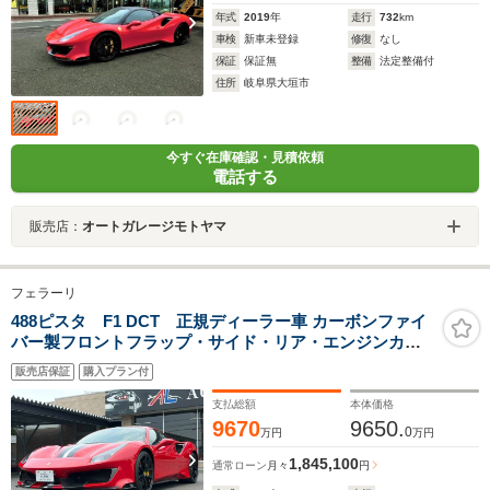
年式
2019
年
走行
732
km
車検
新車未登録
修復
なし
保証
保証無
整備
法定整備付
住所
岐阜県大垣市
今すぐ在庫確認・見積依頼
電話する
販売店：
オートガレージモトヤマ
フェラーリ
488ピスタ F1 DCT 正規ディーラー車 カーボンファイ
バー製フロントフラップ・サイド・リア・エンジンカバ
ー リフター アルカンタラインテリアカーペット 20インチ
販売店保証
購入プラン付
ブラック鍛造ホイール カーボンファイバーレーシングシ
ート
支払総額
本体価格
9670
9650.
0
万円
万円
1,845,100
通常ローン
月々
円