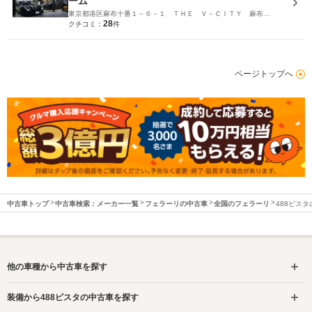
ーム
東京都港区麻布十番１－６－１ ＴＨＥ Ｖ－ＣＩＴＹ 麻布十番 ＰＬＡＣＥ１Ｆ
28
クチコミ：
件
ページトップへ
中古車トップ
中古車検索：メーカー一覧
フェラーリの中古車
全国のフェラーリ
488ピス
他の車種から中古車を探す
装備から488ピスタの中古車を探す