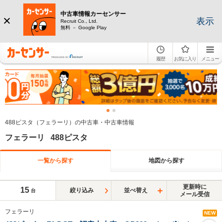
中古車情報カーセンサー
表示
Recruit Co., Ltd.
無料 － Google Play
履歴
お気に入り
メニュー
488ピスタ（フェラーリ）の中古車・中古車情報
フェラーリ 488ピスタ
一覧から探す
地図から探す
更新時に
15
絞り込み
並べ替え
台
メール受信
フェラーリ
NEW