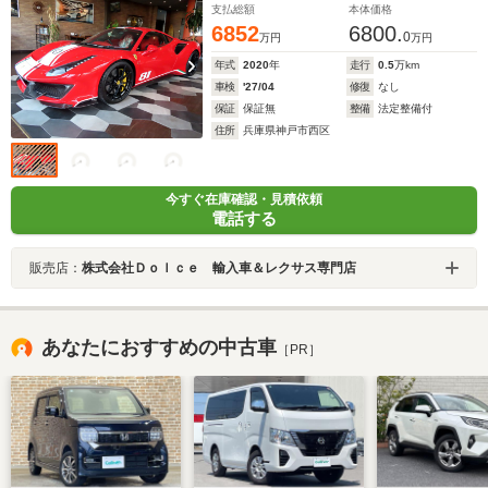
支払総額
本体価格
6852
6800.
0
万円
万円
年式
2020
年
走行
0.5
万km
車検
'27/04
修復
なし
保証
保証無
整備
法定整備付
住所
兵庫県神戸市西区
今すぐ在庫確認・見積依頼
電話する
販売店：
株式会社Ｄｏｌｃｅ 輸入車＆レクサス専門店
あなたにおすすめの中古車
［PR］