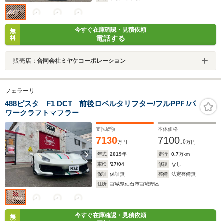
今すぐ在庫確認・見積依頼
無
電話する
料
販売店：
合同会社ミヤケコーポレーション
フェラーリ
488ピスタ F1 DCT 前後ロベルタリフター/フルPPF /パ
ワークラフトマフラー
支払総額
本体価格
7130
7100.
0
万円
万円
年式
2019
年
走行
0.7
万km
車検
'27/04
修復
なし
保証
保証無
整備
法定整備無
住所
宮城県仙台市宮城野区
今すぐ在庫確認・見積依頼
無