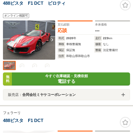
488ピスタ F1 DCT ピロティ
オンライン相談可
支払総額
本体価格
応談
---
年式
2020
年
走行
223
km
車検
車検整備無
修復
なし
保証
保証無
整備
法定整備付
住所
和歌山県和歌山市
今すぐ在庫確認・見積依頼
無
電話する
料
販売店：
合同会社ミヤケコーポレーション
フェラーリ
488ピスタ F1 DCT