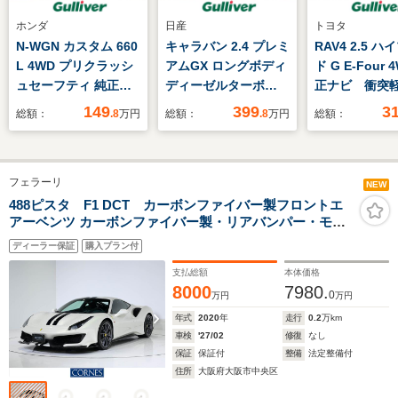
ホンダ
日産
トヨタ
N-WGN カスタム 660
キャラバン 2.4 プレミ
RAV4 2.5 
L 4WD プリクラッシ
アムGX ロングボディ
ド G E-Four 
ュセーフティ 純正ナ
ディーゼルターボ
正ナビ 衝突
ビ ETC
4WD 4WD/禁煙/社外
ックカメラ 
149
399
3
総額：
.8
万円
総額：
.8
万円
総額：
ナ
ート シート
ビ/BT/CD/DVD/TV/USB/SD/
ー パワーシ
前席シートヒーター/
ーダークルー
フェラーリ
インテリジェントデジ
ロール レー
NEW
タルインナーミラー/
アシスト コ
488ピスタ F1 DCT カーボンファイバー製フロントエ
アーベンツ カーボンファイバー製・リアバンパー・モー
ドライブレコーダー/
ンサー前後 L
ルディング カーボンファイバー製アウターシルカバー レ
リアヒーター/リアク
ドライト オ
ディーラー保証
購入プラン付
ーシング・ストライプ(Blu America)
ーラー
ックハイビー
支払総額
本体価格
8000
7980.
0
万円
万円
年式
2020
年
走行
0.2
万km
車検
'27/02
修復
なし
保証
保証付
整備
法定整備付
住所
大阪府大阪市中央区