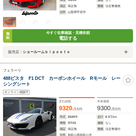
保証
保証無
整備
法定整備無
住所
山梨県甲府市
今すぐ在庫確認・見積依頼
無
電話する
料
販売店：
ショールームｂｉｐｏｓｔｏ
フェラーリ
488ピスタ F1 DCT カーボンホイール Rモール レー
シングシート
オンライン相談可
支払総額
本体価格
9320.
9300.
5
0
万円
万円
年式
2020
年
走行
0.3
万km
車検
'27/11
修復
なし
保証
保証無
整備
法定整備付
住所
和歌山県和歌山市