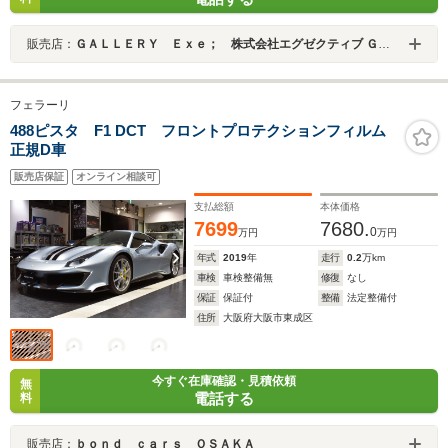
販売店：
ＧＡＬＬＥＲＹ Ｅｘｅ； 株式会社エグゼクティブ ＧＡＬＬＥＲＹ Ｅｘｅ；
フェラーリ
488ピスタ F1 DCT フロントプロテクションフィルム
正規D車
販売店保証
オンライン相談可
支払総額
本体価格
7699
7680.
0
万円
万円
年式
2019
年
走行
0.2
万km
車検
車検整備無
修復
なし
保証
保証付
整備
法定整備付
住所
大阪府大阪市東成区
今すぐ在庫確認・見積依頼
無
電話する
料
販売店：
ｂｏｎｄ ｃａｒｓ ＯＳＡＫＡ