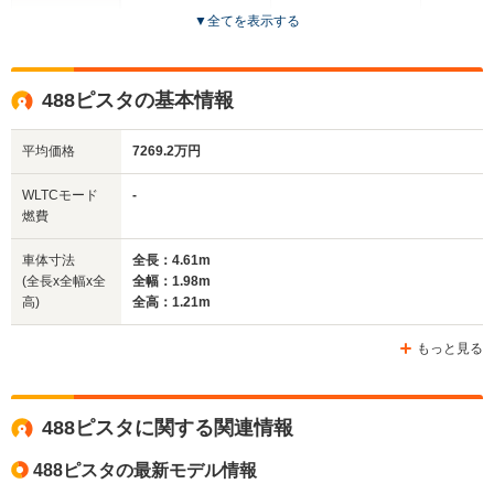
▼
全てを表示する
ドア数
2ドア
2ドア
2ドア
全高
全高
全
488ピスタの基本情報
1.2m
1.21m
1.
平均価格
7269.2万円
全幅
全幅
全
WLTCモード
-
サイズ
1.95m
1.98m
1.
燃費
全長
全長
(全長x全幅x全高)
4.57m
4.61m
4.
車体寸法
全長：4.61m
(全長x全幅x全
全幅：1.98m
高)
全高：1.21m
ホイールベース
ホイールベース
ホイー
-m
-m
もっと見る
488ピスタに関する関連情報
WLTCモード
-
-
-
燃費
488ピスタの最新モデル情報