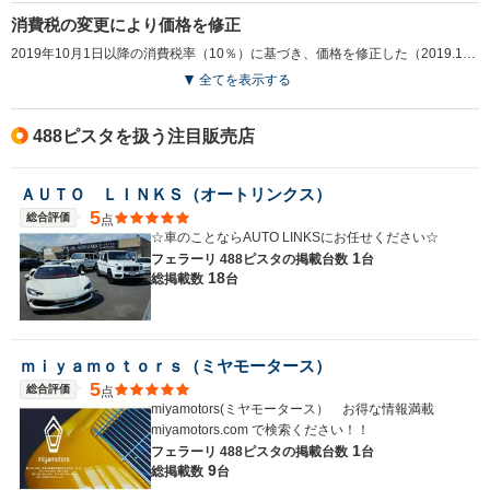
消費税の変更により価格を修正
2019年10月1日以降の消費税率（10％）に基づき、価格を修正した（2019.10）
排気量
4497cc
3902cc
4308cc
全てを表示する
駆動方式
MR
MR
MR
488ピスタを扱う注目販売店
ＡＵＴＯ ＬＩＮＫＳ（オートリンクス）
5
総合評価
点
☆車のことならAUTO LINKSにお任せください☆
1
フェラーリ 488ピスタの
掲載台数
台
18
総掲載数
台
ｍｉｙａｍｏｔｏｒｓ（ミヤモータース）
5
総合評価
点
miyamotors(ミヤモータース） お得な情報満載
miyamotors.com で検索ください！！
1
フェラーリ 488ピスタの
掲載台数
台
9
総掲載数
台