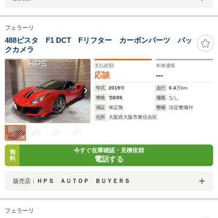
フェラーリ
488ピスタ F1 DCT Fリフター カーボンパーツ バッ
クカメラ
支払総額
本体価格
応談
---
年式
2019
年
走行
0.4
万km
車検
'28/06
修復
なし
保証
保証無
整備
法定整備付
住所
大阪府大阪市東住吉区
今すぐ在庫確認・見積依頼
無
電話する
料
販売店：
ＨＰＳ ＡＵＴＯＰ ＢＵＹＥＲＳ
フェラーリ