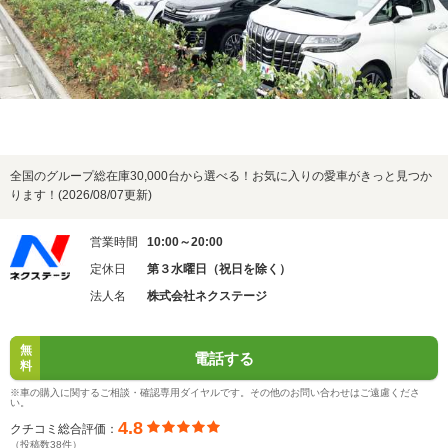
全国のグループ総在庫30,000台から選べる！お気に入りの愛車がきっと見つか
ります！(2026/08/07更新)
営業時間
10:00～20:00
定休日
第３水曜日（祝日を除く）
法人名
株式会社ネクステージ
無
電話する
料
※車の購入に関するご相談・確認専用ダイヤルです。その他のお問い合わせはご遠慮くださ
い。
4.8
クチコミ総合評価：
（投稿数38件）