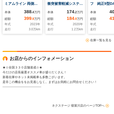
ミアムライン 両側電
衝突被害軽減システ
フ 純正9型D
動ドア 純正11型ナ
ム 禁煙車 ドラレ
電動ドア 後
388
174
4
本体
.4
万円
本体
.2
万円
本体
ビ 全周囲カメラ 衝
コ コーナーセンサ
ー バックカ
399
184
4
総額
.9
万円
総額
.9
万円
総額
突被害軽減システム
ー スマートキー
突被害軽減シ
年式
2023
年
年式
2020
年
年式
レーダークルーズ 禁
LEDヘッド ビルトイ
レーダークル
走行
3.0
万km
走行
1.2
万km
走行
煙車 電動リアゲー
ンETC 純正16イン
煙車 電動リ
ト ハーフレザーシー
チアルミ 車線逸脱警
ト 前席シー
在庫一覧を見る
ト コーナーセンサ
報 オートライト オ
ン 前後席パ
ー スマートキー
ートエアコン
ト ドラレコ
LEDヘッド 純正17
ーセンサー
インチアルミ
お店からのインフォメーション
★☆全国３３０店舗達成☆★
今だけの店長厳選オススメ車が盛りだくさん！
新着在庫やネット未掲載車も多数ございます。
是非この機会ををお見逃しなく。まずはお気軽にお問合せください！
--------------------------------------
ネクステージ 寝屋川店のページTOPへ