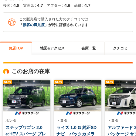
4.8
4.7
4.6
4.7
接客 :
雰囲気 :
アフター :
品質 :
この販売店で購入された方のクチコミでは
「
接客の満足度
」が特に評価されています
お店TOP
地図&アクセス
在庫一覧
クチコミ
このお店の在庫
NEW
NEW
NEW
ホンダ
トヨタ
トヨタ
ステップワゴン 2.0
ライズ 1.0 G 純正SD
アルファード 2.
e:HEV スパーダ プレ
ナビ バックカメラ
パッケージ サ