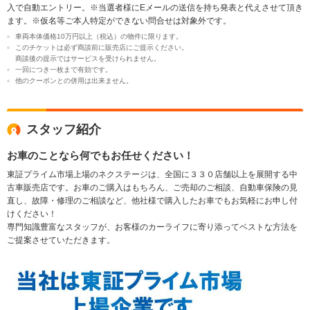
入で自動エントリー。※当選者様にEメールの送信を持ち発表と代えさせて頂き
ます。※仮名等ご本人特定ができない問合せは対象外です。
車両本体価格10万円以上（税込）の物件に限ります。
このチケットは必ず商談前に販売店にご提示ください。
商談後の提示ではサービスを受けられません。
一回につき一枚まで有効です。
他のクーポンとの併用は出来ません。
スタッフ紹介
お車のことなら何でもお任せください！
東証プライム市場上場のネクステージは、全国に３３０店舗以上を展開する中
古車販売店です。お車のご購入はもちろん、ご売却のご相談、自動車保険の見
直し、故障・修理のご相談など、他社様で購入したお車でもお気軽にお申し付
けください！
専門知識豊富なスタッフが、お客様のカーライフに寄り添ってベストな方法を
ご提案させていただきます。