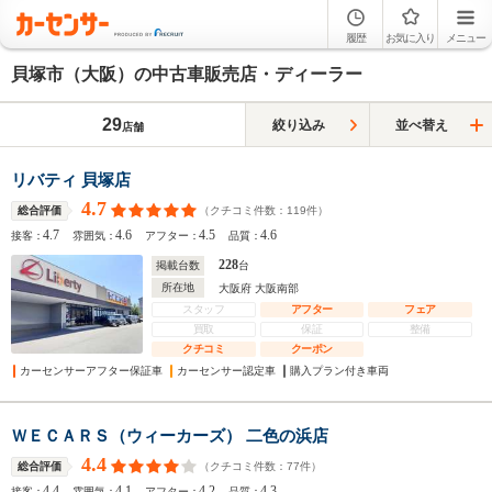
履歴
お気に入り
メニュー
貝塚市（大阪）の中古車販売店・ディーラー
29
絞り込み
並べ替え
店舗
リバティ 貝塚店
4.7
（クチコミ件数：
119
件）
総合評価
4.7
4.6
4.5
4.6
接客：
雰囲気：
アフター：
品質：
228
掲載台数
台
所在地
大阪府 大阪南部
スタッフ
アフター
フェア
買取
保証
整備
クチコミ
クーポン
カーセンサーアフター保証車
カーセンサー認定車
購入プラン付き車両
ＷＥＣＡＲＳ（ウィーカーズ） 二色の浜店
4.4
（クチコミ件数：
77
件）
総合評価
4.4
4.1
4.2
4.3
接客：
雰囲気：
アフター：
品質：