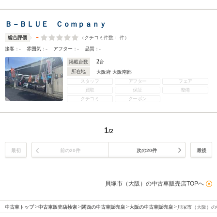
Ｂ－ＢＬＵＥ Ｃｏｍｐａｎｙ
-
（クチコミ件数：
-
件）
総合評価
-
-
-
-
接客：
雰囲気：
アフター：
品質：
2
掲載台数
台
所在地
大阪府 大阪南部
スタッフ
アフター
フェア
買取
保証
整備
クチコミ
クーポン
1
/2
最初
前の20件
次の20件
最後
貝塚市（大阪）の中古車販売店TOPへ
中古車トップ
中古車販売店検索
関西の中古車販売店
大阪の中古車販売店
貝塚市（大阪）の