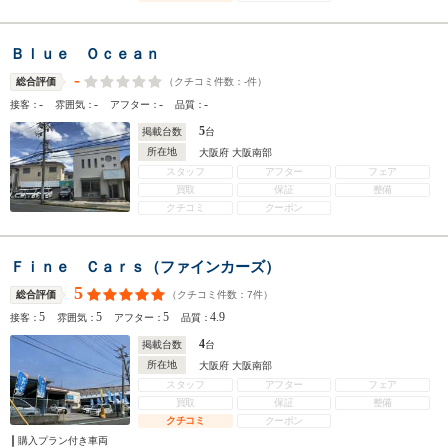
Ｂｌｕｅ Ｏｃｅａｎ
-
（クチコミ件数：
-
件）
総合評価
-
-
-
-
接客：
雰囲気：
アフター：
品質：
5
掲載台数
台
所在地
大阪府 大阪南部
スタッフ
アフター
フェア
買取
保証
整備
クチコミ
クーポン
Ｆｉｎｅ Ｃａｒｓ（ファインカーズ）
5
（クチコミ件数：
7
件）
総合評価
5
5
5
4.9
接客：
雰囲気：
アフター：
品質：
4
掲載台数
台
所在地
大阪府 大阪南部
スタッフ
アフター
フェア
買取
保証
整備
クチコミ
クーポン
購入プラン付き車両