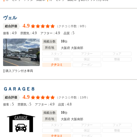
ヴェル
4.9
（クチコミ件数：
9
件）
総合評価
4.9
4.9
4.9
5
接客：
雰囲気：
アフター：
品質：
10
掲載台数
台
所在地
大阪府 大阪南部
スタッフ
アフター
フェア
買取
保証
整備
クチコミ
クーポン
購入プラン付き車両
ＧＡＲＡＧＥ８
4.9
（クチコミ件数：
13
件）
総合評価
5
5
4.9
4.8
接客：
雰囲気：
アフター：
品質：
10
掲載台数
台
所在地
大阪府 大阪南部
スタッフ
アフター
フェア
買取
保証
整備
クチコミ
クーポン