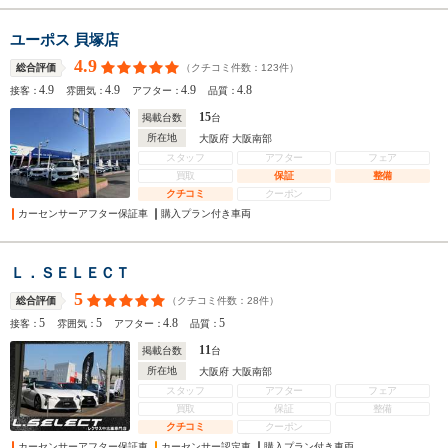
ユーポス 貝塚店
4.9
（クチコミ件数：
123
件）
総合評価
4.9
4.9
4.9
4.8
接客：
雰囲気：
アフター：
品質：
15
掲載台数
台
所在地
大阪府 大阪南部
スタッフ
アフター
フェア
買取
保証
整備
クチコミ
クーポン
カーセンサーアフター保証車
購入プラン付き車両
Ｌ．ＳＥＬＥＣＴ
5
（クチコミ件数：
28
件）
総合評価
5
5
4.8
5
接客：
雰囲気：
アフター：
品質：
11
掲載台数
台
所在地
大阪府 大阪南部
スタッフ
アフター
フェア
買取
保証
整備
クチコミ
クーポン
カーセンサーアフター保証車
カーセンサー認定車
購入プラン付き車両