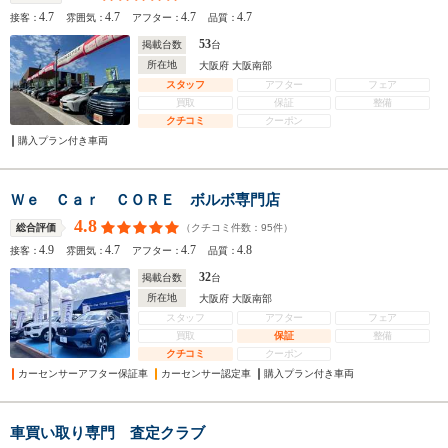
4.7
4.7
4.7
4.7
接客：
雰囲気：
アフター：
品質：
53
掲載台数
台
所在地
大阪府 大阪南部
スタッフ
アフター
フェア
買取
保証
整備
クチコミ
クーポン
購入プラン付き車両
Ｗｅ Ｃａｒ ＣＯＲＥ ボルボ専門店
4.8
（クチコミ件数：
95
件）
総合評価
4.9
4.7
4.7
4.8
接客：
雰囲気：
アフター：
品質：
32
掲載台数
台
所在地
大阪府 大阪南部
スタッフ
アフター
フェア
買取
保証
整備
クチコミ
クーポン
カーセンサーアフター保証車
カーセンサー認定車
購入プラン付き車両
車買い取り専門 査定クラブ