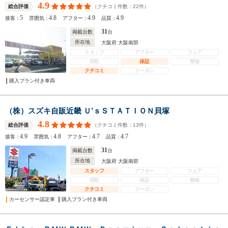
4.9
（クチコミ件数：
22
件）
総合評価
5
4.8
4.9
4.9
接客：
雰囲気：
アフター：
品質：
31
掲載台数
台
所在地
大阪府 大阪南部
スタッフ
アフター
フェア
買取
保証
整備
クチコミ
クーポン
購入プラン付き車両
（株）スズキ自販近畿 Ｕ’ｓＳＴＡＴＩＯＮ貝塚
4.8
（クチコミ件数：
13
件）
総合評価
4.9
4.8
4.7
4.7
接客：
雰囲気：
アフター：
品質：
31
掲載台数
台
所在地
大阪府 大阪南部
スタッフ
アフター
フェア
買取
保証
整備
クチコミ
クーポン
カーセンサー認定車
購入プラン付き車両