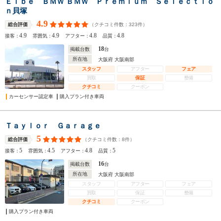
Ｅｌｂｅ ＢＭＷ ＢＭＷ Ｐｒｅｍｉｕｍ Ｓｅｌｅｃｔｉｏ
ｎ貝塚
4.9
（クチコミ件数：
323
件）
総合評価
4.9
4.9
4.8
4.8
接客：
雰囲気：
アフター：
品質：
18
掲載台数
台
所在地
大阪府 大阪南部
スタッフ
アフター
フェア
買取
保証
整備
クチコミ
クーポン
カーセンサー認定車
購入プラン付き車両
Ｔａｙｌｏｒ Ｇａｒａｇｅ
5
（クチコミ件数：
8
件）
総合評価
5
4.5
4.8
5
接客：
雰囲気：
アフター：
品質：
16
掲載台数
台
所在地
大阪府 大阪南部
スタッフ
アフター
フェア
買取
保証
整備
クチコミ
クーポン
購入プラン付き車両