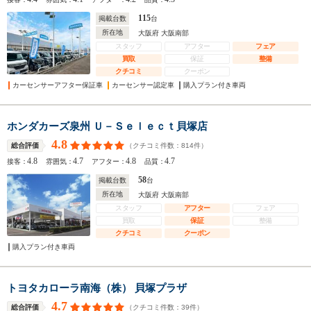
115
掲載台数
台
所在地
大阪府 大阪南部
スタッフ
アフター
フェア
買取
保証
整備
クチコミ
クーポン
カーセンサーアフター保証車
カーセンサー認定車
購入プラン付き車両
ホンダカーズ泉州 Ｕ－Ｓｅｌｅｃｔ貝塚店
4.8
（クチコミ件数：
814
件）
総合評価
4.8
4.7
4.8
4.7
接客：
雰囲気：
アフター：
品質：
58
掲載台数
台
所在地
大阪府 大阪南部
スタッフ
アフター
フェア
買取
保証
整備
クチコミ
クーポン
購入プラン付き車両
トヨタカローラ南海（株） 貝塚プラザ
4.7
（クチコミ件数：
39
件）
総合評価