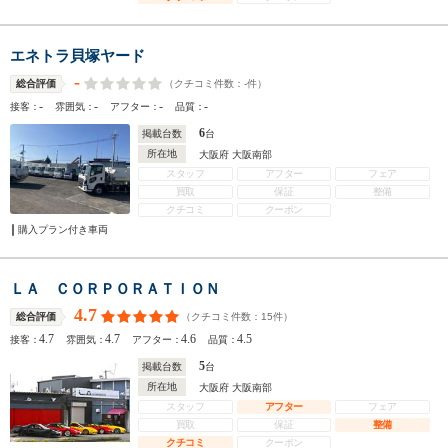
エネトラ貝塚ヤード
-
（クチコミ件数：
-
件）
総合評価
-
-
-
-
接客：
雰囲気：
アフター：
品質：
6
掲載台数
台
所在地
大阪府 大阪南部
スタッフ
アフター
フェア
買取
保証
整備
クチコミ
クーポン
購入プラン付き車両
ＬＡ ＣＯＲＰＯＲＡＴＩＯＮ
4.7
（クチコミ件数：
15
件）
総合評価
4.7
4.7
4.6
4.5
接客：
雰囲気：
アフター：
品質：
5
掲載台数
台
所在地
大阪府 大阪南部
スタッフ
アフター
フェア
買取
保証
整備
クチコミ
クーポン