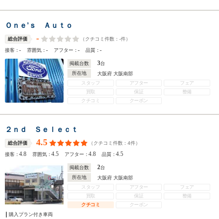
Ｏｎｅ’ｓ Ａｕｔｏ
-
（クチコミ件数：
-
件）
総合評価
-
-
-
-
接客：
雰囲気：
アフター：
品質：
3
掲載台数
台
所在地
大阪府 大阪南部
スタッフ
アフター
フェア
買取
保証
整備
クチコミ
クーポン
２ｎｄ Ｓｅｌｅｃｔ
4.5
（クチコミ件数：
4
件）
総合評価
4.8
4.5
4.8
4.5
接客：
雰囲気：
アフター：
品質：
2
掲載台数
台
所在地
大阪府 大阪南部
スタッフ
アフター
フェア
買取
保証
整備
クチコミ
クーポン
購入プラン付き車両