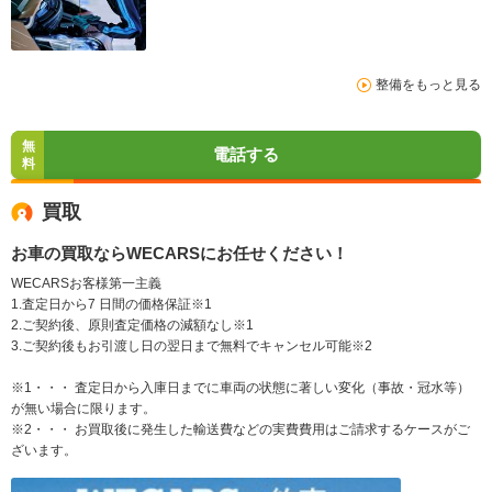
整備をもっと見る
無
電話する
料
買取
お車の買取ならWECARSにお任せください！
WECARSお客様第一主義
1.査定日から7 日間の価格保証※1
2.ご契約後、原則査定価格の減額なし※1
3.ご契約後もお引渡し日の翌日まで無料でキャンセル可能※2
※1・・・ 査定日から入庫日までに車両の状態に著しい変化（事故・冠水等）
が無い場合に限ります。
※2・・・ お買取後に発生した輸送費などの実費費用はご請求するケースがご
ざいます。