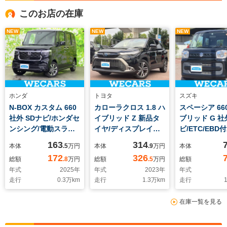
このお店の在庫
NEW
NEW
NEW
ホンダ
トヨタ
スズキ
N-BOX カスタム 660
カローラクロス 1.8 ハ
スペーシア 66
社外 SDナビ/ホンダセ
イブリッド Z 新品タ
ブリッド G 社
ンシング/電動スライ
イヤ/ディスプレイオ
ビ/ETC/EBD付
ドドア/シートヒータ
ーディオ9インチ/衝突
滑り防止装置/
163
314
本体
.5
万円
本体
.9
万円
本体
ー 前席/車線逸脱防止
安全装置/シートヒー
リングストップ
172
326
総額
.8
万円
総額
.5
万円
総額
支援システム/ヘッド
ター/パノラミックビ
セグTV/エアバ
年式
2025
年
年式
2023
年
年式
ランプ LED/USBジャ
ューモニター/車線逸
転席/エアバッ
走行
0.3
万km
走行
1.3
万km
走行
1
ック/Bluetooth接
脱防止支援システム/
席/エアバッグ 
続/ETC/EBD付ABS
シート ハーフレザー/
パワーウインド
在庫一覧を見る
電動バックドア
ンジンスター