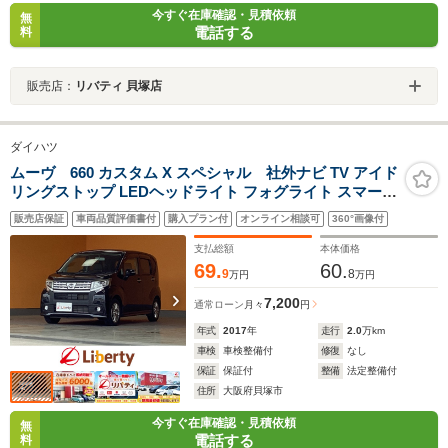
今すぐ在庫確認・見積依頼
無
電話する
料
販売店：
リバティ 貝塚店
ダイハツ
ムーヴ 660 カスタム X スペシャル 社外ナビ TV アイド
リングストップ LEDヘッドライト フォグライト スマート
キー プッシュスタート アイドリングストップ 社外アルミ
販売店保証
車両品質評価書付
購入プラン付
オンライン相談可
360°画像付
ホイール 電動格納ミラー オートエアコン
支払総額
本体価格
69.
60.
9
8
万円
万円
7,200
通常ローン
月々
円
年式
2017
年
走行
2.0
万km
車検
車検整備付
修復
なし
保証
保証付
整備
法定整備付
住所
大阪府貝塚市
今すぐ在庫確認・見積依頼
無
電話する
料