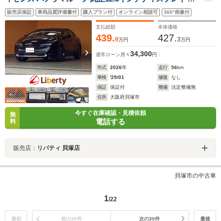
ノラミックビューモニター ETC2.0 パーキングアシスト
販売店保証
車両品質評価書付
購入プラン付
オンライン相談可
360°画像付
デジタルインナーミラー パワーバックドア LEDヘッドラ
イト
支払総額
本体価格
439.
427.
9
3
万円
万円
34,300
通常ローン
月々
円
年式
2026
年
走行
56
km
車検
'29/01
修復
なし
保証
保証付
整備
法定整備無
住所
大阪府貝塚市
今すぐ在庫確認・見積依頼
無
電話する
料
販売店：
リバティ 貝塚店
貝塚市の中古車
1
/22
最初
前の30件
次の30件
最後