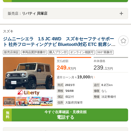
販売店：
リバティ 貝塚店
スズキ
ジムニーシエラ 1.5 JC 4WD スズキセーフティサポー
ト 社外フローティングナビ Bluetooth対応 ETC 前席シー
トヒーター LEDヘッドライト フォグライト 純正アルミホ
販売店保証
車両品質評価書付
購入プラン付
オンライン相談可
360°画像付
イール スマートキー プッシュスタート
支払総額
本体価格
249.
239.
9
1
万円
万円
19,000
通常ローン
月々
円
年式
2021
年
走行
0.2
万km
車検
'26/08
修復
なし
保証
保証付
整備
法定整備付
住所
大阪府貝塚市
今すぐ在庫確認・見積依頼
無
電話する
料