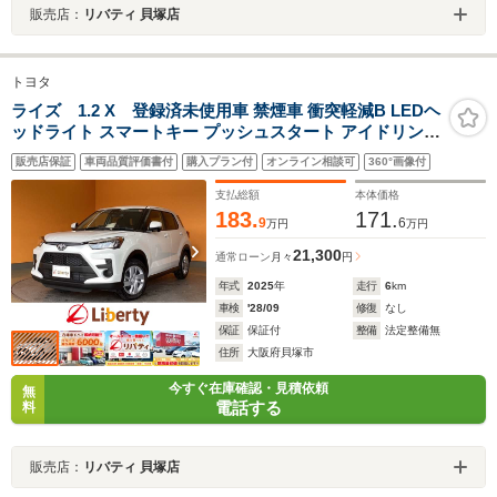
販売店：
リバティ 貝塚店
トヨタ
ライズ 1.2 X 登録済未使用車 禁煙車 衝突軽減B LEDヘ
ッドライト スマートキー プッシュスタート アイドリング
ストップ 電動格納ミラー
販売店保証
車両品質評価書付
購入プラン付
オンライン相談可
360°画像付
支払総額
本体価格
183.
171.
9
6
万円
万円
21,300
通常ローン
月々
円
年式
2025
年
走行
6
km
車検
'28/09
修復
なし
保証
保証付
整備
法定整備無
住所
大阪府貝塚市
今すぐ在庫確認・見積依頼
無
電話する
料
販売店：
リバティ 貝塚店