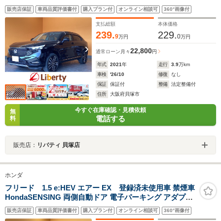
ー ETC2.0 アダプティブクルーズコントロール パワーバ
販売店保証
車両品質評価書付
購入プラン付
オンライン相談可
360°画像付
ックドア 電子パーキング LEDヘッドライト スマートキー
純正アルミホイール
支払総額
本体価格
239.
229.
9
0
万円
万円
22,800
通常ローン
月々
円
年式
2021
年
走行
3.9
万km
車検
'26/10
修復
なし
保証
保証付
整備
法定整備付
住所
大阪府貝塚市
今すぐ在庫確認・見積依頼
無
電話する
料
販売店：
リバティ 貝塚店
ホンダ
フリード 1.5 e:HEV エアー EX 登録済未使用車 禁煙車
HondaSENSING 両側自動ドア 電子パーキング アダプテ
ィブクルーズコントロール ブラインドスポットモニター
販売店保証
車両品質評価書付
購入プラン付
オンライン相談可
360°画像付
LEDヘッドライト 前席シートヒーター スマートキー 純正