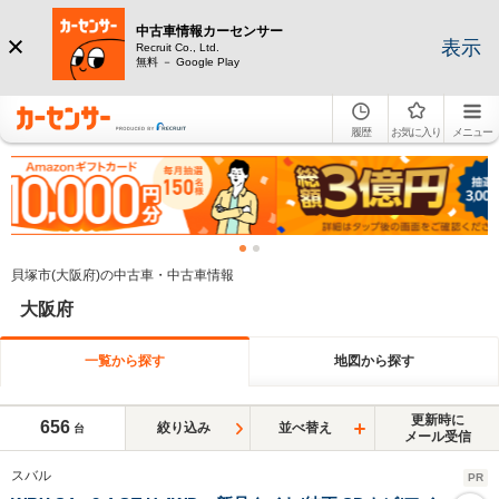
中古車情報カーセンサー
表示
Recruit Co., Ltd.
無料 － Google Play
履歴
お気に入り
メニュー
貝塚市(大阪府)の中古車・中古車情報
大阪府
一覧から探す
地図から探す
更新時に
656
絞り込み
並べ替え
台
メール受信
スバル
PR