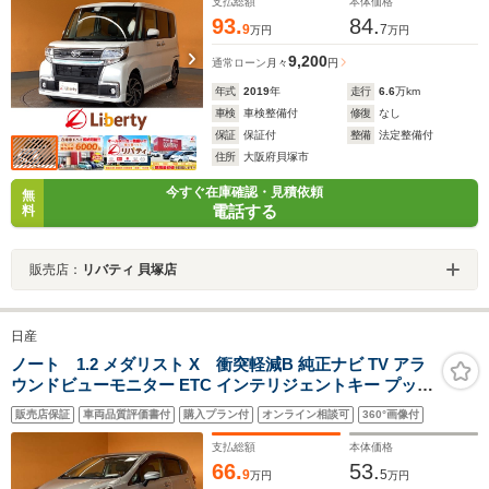
フレザーシート 純正アルミホイール
支払総額
本体価格
93.
84.
9
7
万円
万円
9,200
通常ローン
月々
円
年式
2019
年
走行
6.6
万km
車検
車検整備付
修復
なし
保証
保証付
整備
法定整備付
住所
大阪府貝塚市
今すぐ在庫確認・見積依頼
無
電話する
料
販売店：
リバティ 貝塚店
日産
ノート 1.2 メダリスト X 衝突軽減B 純正ナビ TV アラ
ウンドビューモニター ETC インテリジェントキー プッシ
ュスタート アイドリングストップ ステアリングスイッチ
販売店保証
車両品質評価書付
購入プラン付
オンライン相談可
360°画像付
革巻きステアリング ヘッドライトレベライザー
支払総額
本体価格
66.
53.
9
5
万円
万円