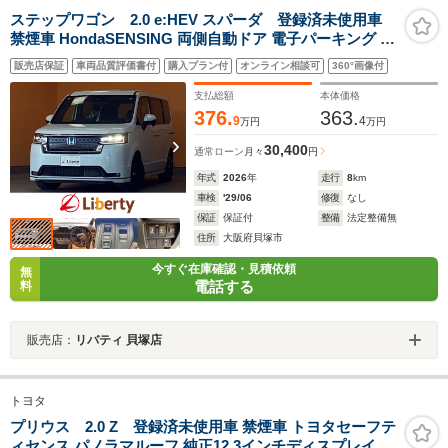
ステップワゴン 2.0 e:HEV スパーダ 登録済未使用車
禁煙車 HondaSENSING 両側自動ドア 電子パーキング ア
ダプティブクルーズコントロール ブラインドスポットモ
販売店保証
車両品質評価書付
購入プラン付
オンライン相談可
360°画像付
ニター 前席シートヒーター パワーバックドア LEDヘッド
ライト 純正アルミホイール
支払総額
本体価格
376.
363.
9
4
万円
万円
30,400
通常ローン
月々
円
年式
2026
年
走行
8
km
車検
'29/06
修復
なし
保証
保証付
整備
法定整備無
住所
大阪府貝塚市
今すぐ在庫確認・見積依頼
無
電話する
料
販売店：
リバティ 貝塚店
トヨタ
プリウス 2.0 Z 登録済未使用車 禁煙車 トヨタセーフテ
ィセンス パノラマルーフ 純正12.3インチディスプレイ パ