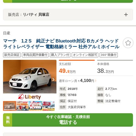
販売店：
リバティ 貝塚店
日産
マーチ 1.2 S 純正ナビ Bluetooth対応 Bカメラ ヘッド
ライトレベライザー 電動格納ミラー 社外アルミホイール
販売店保証
車両品質評価書付
購入プラン付
オンライン相談可
360°画像付
支払総額
本体価格
49.
38.
9
3
万円
万円
4,100
通常ローン
月々
円
年式
2018
年
走行
2.7
万km
車検
'27/03
修復
なし
保証
保証付
整備
法定整備付
住所
大阪府貝塚市
今すぐ在庫確認・見積依頼
無
電話する
料