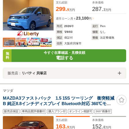
アルミホイール
支払総額
本体価格
299.
287.
9
3
万円
万円
23,100
通常ローン
月々
円
年式
2026
年
走行
7
km
車検
'29/03
修復
なし
保証
保証付
整備
法定整備無
住所
大阪府貝塚市
今すぐ在庫確認・見積依頼
無
電話する
料
販売店：
リバティ 貝塚店
マツダ
MAZDA3ファストバック 1.5 15S ツーリング 衝突軽減
B 純正8.8インチディスプレイ Bluetooth対応 360℃モニ
ター LEDヘッドライト フォグライト クルーズコントロー
販売店保証
車両品質評価書付
購入プラン付
オンライン相談可
360°画像付
ル 革巻きステアリング ETC 電子パーキング スマートキ
ー 純正アルミホイール
支払総額
本体価格
163.
152.
9
8
万円
万円