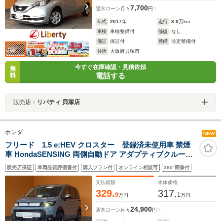
7,700
通常ローン
月々
円
年式
2017
年
走行
3.0
万km
車検
車検整備付
修復
なし
保証
保証付
整備
法定整備付
住所
大阪府貝塚市
今すぐ在庫確認・見積依頼
無
電話する
料
販売店：
リバティ 貝塚店
ホンダ
NEW
フリード 1.5 e:HEV クロスター 登録済未使用車 禁煙
車 HondaSENSING 両側自動ドア アダプティブクルーズ
コントロール 電子パーキング 前席シートヒーター ブライ
販売店保証
車両品質評価書付
購入プラン付
オンライン相談可
360°画像付
ンドスポットモニター LEDヘッドライト スマートキー 純
正アルミホイール
支払総額
本体価格
329.
317.
9
1
万円
万円
24,900
通常ローン
月々
円