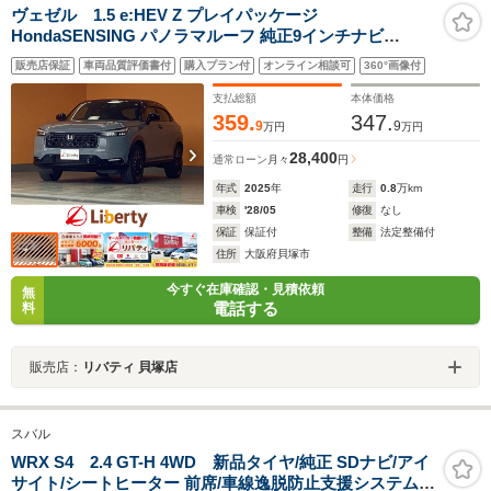
ヴェゼル 1.5 e:HEV Z プレイパッケージ
HondaSENSING パノラマルーフ 純正9インチナビ
Bluetooth対応 マルチビューカメラ ビルドインETC2.0 ア
販売店保証
車両品質評価書付
購入プラン付
オンライン相談可
360°画像付
ダプティブクルーズコントロール LEDヘッドライト パワ
ーバックドア スマートキー 純正アルミホイール
支払総額
本体価格
359.
347.
9
9
万円
万円
28,400
通常ローン
月々
円
年式
2025
年
走行
0.8
万km
車検
'28/05
修復
なし
保証
保証付
整備
法定整備付
住所
大阪府貝塚市
今すぐ在庫確認・見積依頼
無
電話する
料
販売店：
リバティ 貝塚店
スバル
WRX S4 2.4 GT-H 4WD 新品タイヤ/純正 SDナビ/アイ
サイト/シートヒーター 前席/車線逸脱防止支援システム/