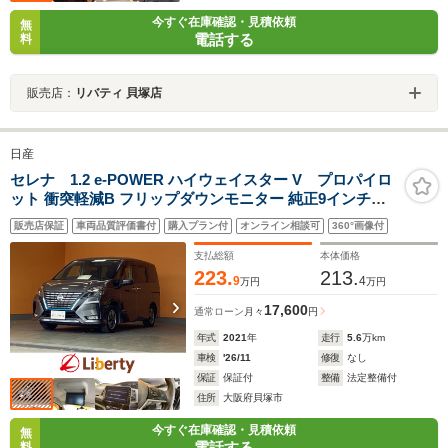
今すぐ在庫確認・見積依頼
無
電話する
料
販売店：
リバティ 貝塚店
日産
セレナ 1.2 e-POWER ハイウェイスター V プロパイロ
ット 衝突軽減B フリップダウンモニター 純正9インチナ
ビ アラウンドビューモニター 両側自動ドア アダプティブ
販売店保証
車両品質評価書付
購入プラン付
オンライン相談可
360°画像付
クルーズコントロール 電子パーキング LEDヘッドライト
スマートキー 純正アルミホイール
支払総額
本体価格
223.
213.
9
4
万円
万円
17,600
通常ローン
月々
円
年式
2021
年
走行
5.6
万km
車検
'26/11
修復
なし
保証
保証付
整備
法定整備付
住所
大阪府貝塚市
今すぐ在庫確認・見積依頼
無
電話する
料