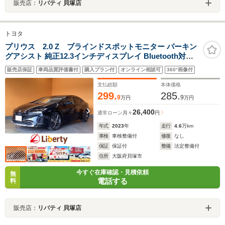
販売店：
リバティ 貝塚店
トヨタ
プリウス 2.0 Z ブラインドスポットモニター パーキン
グアシスト 純正12.3インチディスプレイ Bluetooth対応
パノラミックビューモニター ETC2.0 パワーバックドア
販売店保証
車両品質評価書付
購入プラン付
オンライン相談可
360°画像付
アダプティブクルーズコントロール LEDヘッドライト ス
マートキー
支払総額
本体価格
299.
285.
9
9
万円
万円
26,400
通常ローン
月々
円
年式
2023
年
走行
4.6
万km
車検
車検整備付
修復
なし
保証
保証付
整備
法定整備付
住所
大阪府貝塚市
今すぐ在庫確認・見積依頼
無
電話する
料
販売店：
リバティ 貝塚店