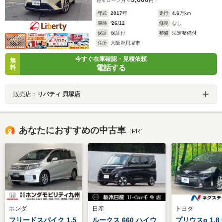
通常ローン
月々
円
年式
2017
年
走行
4.6
万km
車検
'26/12
修復
なし
保証
保証付
整備
法定整備付
住所
大阪府貝塚市
今すぐ在庫確認・見積依頼
無
電話する
料
販売店：
リバティ 貝塚店
あなたにおすすめの中古車
［PR］
ホンダ
日産
トヨタ
フリードスパイク 1.5
ルークス 660 ハイウ
プリウスα 1.8