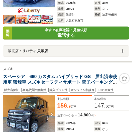
年式
2025
年
走行
4
km
車検
'28/08
修復
なし
保証
保証付
整備
法定整備無
住所
大阪府貝塚市
今すぐ在庫確認・見積依頼
無
電話する
料
販売店：
リバティ 貝塚店
スズキ
スペーシア 660 カスタム ハイブリッド GS 届出済未使
用車 禁煙車 スズキセーフティサポート 電子パーキング
LEDヘッドライト 後席ロールサンシェードスマートキ
販売店保証
車両品質評価書付
購入プラン付
オンライン相談可
360°画像付
ー プッシュボタンスタート アイドリングストップ アダプ
ティブクルーズコントロール
支払総額
本体価格
156.
147.
9
6
万円
万円
14,800
通常ローン
月々
円
年式
2025
年
走行
6
km
車検
'28/04
修復
なし