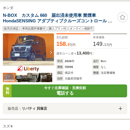
ホンダ
N-BOX カスタム 660 届出済未使用車 禁煙車
HondaSENSING アダプティブクルーズコントロール 電
子パーキング 左パワースライドドア LEDヘッドライト ス
販売店保証
車両品質評価書付
購入プラン付
オンライン相談可
マートキー アイドリングストップ 前席シートヒーター 純
正アルミホイール
支払総額
本体価格
158.
149.
9
1
万円
万円
13,400
通常ローン
月々
円
年式
2026
年
走行
5
km
車検
'29/06
修復
なし
保証
保証付
整備
法定整備無
住所
大阪府貝塚市
今すぐ在庫確認・見積依頼
無
電話する
料
販売店：
リバティ 貝塚店
スズキ