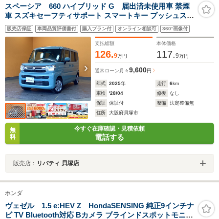
スペーシア 660 ハイブリッド G 届出済未使用車 禁煙
車 スズキセーフティサポート スマートキー プッシュスタ
ート LEDヘッドライト 両側スライドドア アイドリングス
販売店保証
車両品質評価書付
購入プラン付
オンライン相談可
360°画像付
トップ 電動格納式ミラー パワーステアリング パワ
ーウィンドウ
支払総額
本体価格
126.
117.
9
9
万円
万円
9,600
通常ローン
月々
円
年式
2025
年
走行
6
km
車検
'28/04
修復
なし
保証
保証付
整備
法定整備無
住所
大阪府貝塚市
今すぐ在庫確認・見積依頼
無
電話する
料
販売店：
リバティ 貝塚店
ホンダ
ヴェゼル 1.5 e:HEV Z HondaSENSING 純正9インチナ
ビ TV Bluetooth対応 Bカメラ ブラインドスポットモニタ