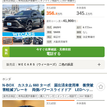
販売店保証
車両品質評価書付
オンライン相談可
360°画像付
ム/シート ハーフレザー/電動バックドア
支払総額
本体価格
356.
345.
9
1
万円
万円
41,900
通常ローン
月々
円
年式
2025
年
走行
0.7
万km
車検
'28/05
修復
なし
保証
保証付
整備
法定整備付
住所
大阪府貝塚市
今すぐ在庫確認・見積依頼
無
電話する
料
販売店：
ＷＥＣＡＲＳ（ウィーカーズ） 二色の浜店
ホンダ
N-BOX カスタム 660 ターボ 届出済未使用車 衝突被
害軽減ブレーキ 両側パワースライドドア LEDヘッド
ライト 電動格納式ドアミラー オートエアコン クル
販売店保証
車両品質評価書付
購入プラン付
オンライン相談可
360°画像付
ーズコントロール 運転席助手席シートヒーター プッ
シュボタンスタート
支払総額
本体価格