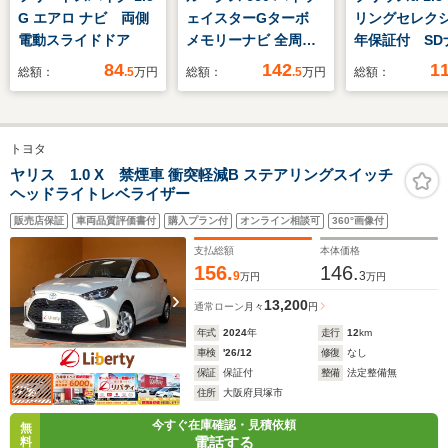
G エアロ ナビ 両側
ェイスターGターボ
リングセレクシ
電動スライドドア
メモリーナビ 全周囲
年保証付 S
カメラ 被害軽減BK
バックカメラ
84
142
1
総額：
.5
万円
総額：
.5
万円
総額：
車 ハーフレ
ト パワーシ
ラレコ コー
トヨタ
サー LED
ETC クルコ
ヤリス 1.0 X 禁煙車 衝突軽減B ステアリングスイッチ
ヘッドライトレベライザー
17インチアル
ートライト 
販売店保証
車両品質評価書付
購入プラン付
オンライン相談可
360°画像付
アコン
支払総額
本体価格
156.
146.
9
3
万円
万円
13,200
通常ローン
月々
円
年式
2024
年
走行
12
km
車検
'26/12
修復
なし
保証
保証付
整備
法定整備無
住所
大阪府貝塚市
今すぐ在庫確認・見積依頼
無
電話する
料