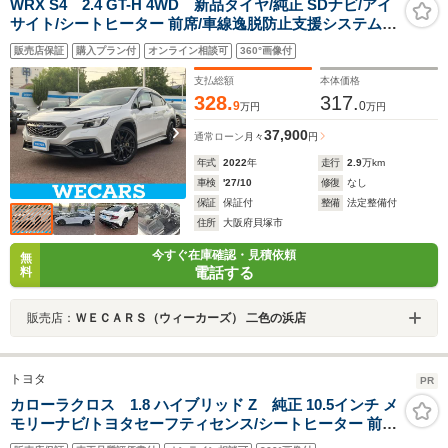
WRX S4 2.4 GT-H 4WD 新品タイヤ/純正 SDナビ/アイ
サイト/シートヒーター 前席/車線逸脱防止支援システム/
ドライブレコーダー 純正/ヘッドランプ LED/Bluetooth接
販売店保証
購入プラン付
オンライン相談可
360°画像付
続/ETC/横滑り防止装置
支払総額
本体価格
328.
317.
9
0
万円
万円
37,900
通常ローン
月々
円
年式
2022
年
走行
2.9
万km
車検
'27/10
修復
なし
保証
保証付
整備
法定整備付
住所
大阪府貝塚市
今すぐ在庫確認・見積依頼
無
電話する
料
販売店：
ＷＥＣＡＲＳ（ウィーカーズ） 二色の浜店
トヨタ
PR
カローラクロス 1.8 ハイブリッド Z 純正 10.5インチ メ
モリーナビ/トヨタセーフティセンス/シートヒーター 前
席/パノラミックビューモニター/車線逸脱防止支援システ