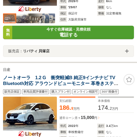
年式
2026
年
走行
6
km
車検
'29/07
修復
なし
保証
保証付
整備
法定整備無
住所
大阪府貝塚市
今すぐ在庫確認・見積依頼
無
電話する
料
販売店：
リバティ 貝塚店
日産
ノートオーラ 1.2 G 衝突軽減B 純正9インチナビ TV
Bluetooth対応 アラウンドビューモニター 革巻きステア
リング LEDヘッドライト スマートキー プッシュスタート
販売店保証
車両品質評価書付
購入プラン付
オンライン相談可
360°画像付
電子パーキング 純正アルミホイール
支払総額
本体価格
186.
174.
9
2
万円
万円
15,000
通常ローン
月々
円
年式
2022
年
走行
3.4
万km
車検
車検整備付
修復
なし