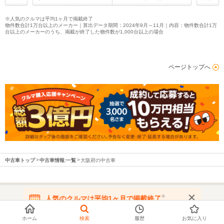
※人気のクルマは平均1ヶ月で掲載終了
物件数合計1万台以上のメーカー｜算出データ期間：2024年9月～11月｜内容：物件数合計1万
台以上のメーカーのうち、掲載が終了した物件数が1,000台以上の場合
ページトップへ
中古車トップ
中古車情報:一覧
大阪府の中古車
※
人気のクルマは平均1ヶ月で掲載終了
都道府県から中古車を探す
在庫が無くなる前にお問い合わせください
ホーム
検索
履歴
お気に入り