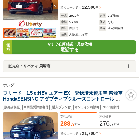
12,300
通常ローン
月々
円
年式
2020
年
走行
3.1
万km
車検
'27/09
修復
なし
保証
保証付
整備
法定整備付
住所
大阪府貝塚市
今すぐ在庫確認・見積依頼
無
電話する
料
販売店：
リバティ 貝塚店
ホンダ
フリード 1.5 e:HEV エアー EX 登録済未使用車 禁煙車
HondaSENSING アダプティブクルーズコントロール 電
動パーキングブレーキ 両側自動ドア LEDヘッドライト
販売店保証
車両品質評価書付
購入プラン付
オンライン相談可
360°画像付
ブラインドスポットモニター 運転席シートヒーター 助
手席シートヒーター
支払総額
本体価格
288.
276.
9
7
万円
万円
21,700
通常ローン
月々
円