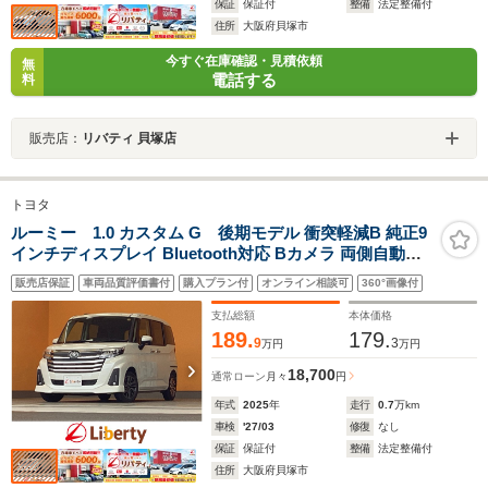
保証
保証付
整備
法定整備付
住所
大阪府貝塚市
今すぐ在庫確認・見積依頼
無
電話する
料
販売店：
リバティ 貝塚店
トヨタ
ルーミー 1.0 カスタム G 後期モデル 衝突軽減B 純正9
インチディスプレイ Bluetooth対応 Bカメラ 両側自動ド
ア アダプティブクルーズコントロール 電子パーキング
販売店保証
車両品質評価書付
購入プラン付
オンライン相談可
360°画像付
LEDヘッドライト スマートキー 革巻きステアリング 純正
アルミホイール
支払総額
本体価格
189.
179.
9
3
万円
万円
18,700
通常ローン
月々
円
年式
2025
年
走行
0.7
万km
車検
'27/03
修復
なし
保証
保証付
整備
法定整備付
住所
大阪府貝塚市