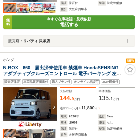
保証
保証付
整備
法定整備無
住所
大阪府貝塚市
今すぐ在庫確認・見積依頼
無
電話する
料
販売店：
リバティ 貝塚店
ホンダ
NEW
N-BOX 660 届出済未使用車 禁煙車 HondaSENSING
アダプティブクルーズコントロール 電子パーキング 左パ
ワースライドドア LEDヘッドライト スマートキー プッシ
販売店保証
車両品質評価書付
購入プラン付
オンライン相談可
360°画像付
ュスタート アイドリングストップ ステアリングスイッチ
支払総額
本体価格
144.
135.
9
1
万円
万円
11,800
通常ローン
月々
円
年式
2026
年
走行
3
km
車検
'29/06
修復
なし
保証
保証付
整備
法定整備無
住所
大阪府貝塚市