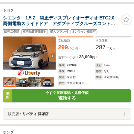
トヨタ
シエンタ 1.5 Z 純正ディスプレイオーディオ ETC2.0
両側電動スライドドア アダプティブクルーズコントロ
ール ブラインドスポットモニター 衝突被害軽減ブレーキ
販売店保証
車両品質評価書付
購入プラン付
オンライン相談可
LEDヘッドライト 電動パーキングブレーキ オートブレー
キホールド
支払総額
本体価格
299.
287.
5
5
万円
万円
23,000
通常ローン
月々
円
年式
2026
年
走行
6
km
車検
'29/03
修復
なし
保証
保証付
整備
法定整備無
住所
大阪府貝塚市
今すぐ在庫確認・見積依頼
無
電話する
料
販売店：
リバティ 貝塚店
ホンダ