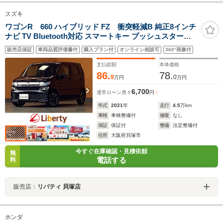
スズキ
ワゴンR 660 ハイブリッド FZ 衝突軽減B 純正8インチ
ナビ TV Bluetooth対応 スマートキー プッシュスタート
アイドリングストップ 運転席シートヒーター 革巻きステ
販売店保証
車両品質評価書付
購入プラン付
オンライン相談可
360°画像付
アリング 障害物センサー ETC 純正アルミホイール
支払総額
本体価格
86.
78.
9
0
万円
万円
6,700
通常ローン
月々
円
年式
2021
年
走行
4.5
万km
車検
車検整備付
修復
なし
保証
保証付
整備
法定整備付
住所
大阪府貝塚市
今すぐ在庫確認・見積依頼
無
電話する
料
販売店：
リバティ 貝塚店
ホンダ