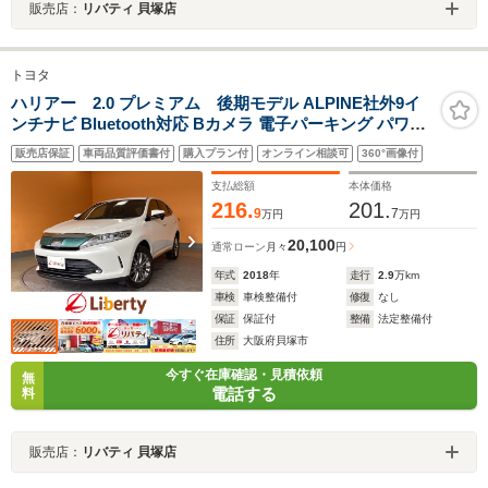
販売店：
リバティ 貝塚店
トヨタ
ハリアー 2.0 プレミアム 後期モデル ALPINE社外9イ
ンチナビ Bluetooth対応 Bカメラ 電子パーキング パワー
バックドア クルーズコントロール ウッド調コンビハンド
販売店保証
車両品質評価書付
購入プラン付
オンライン相談可
360°画像付
ル 黒ハーフレザーシート LEDヘッドライト スマートキー
純正アルミホイール
支払総額
本体価格
216.
201.
9
7
万円
万円
20,100
通常ローン
月々
円
年式
2018
年
走行
2.9
万km
車検
車検整備付
修復
なし
保証
保証付
整備
法定整備付
住所
大阪府貝塚市
今すぐ在庫確認・見積依頼
無
電話する
料
販売店：
リバティ 貝塚店