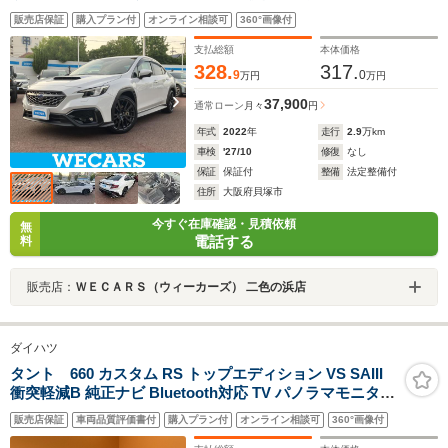
ドライブレコーダー 純正/ヘッドランプ LED/Bluetooth接
販売店保証
購入プラン付
オンライン相談可
360°画像付
続/ETC/横滑り防止装置
支払総額
本体価格
328.
317.
9
0
万円
万円
37,900
通常ローン
月々
円
年式
2022
年
走行
2.9
万km
車検
'27/10
修復
なし
保証
保証付
整備
法定整備付
住所
大阪府貝塚市
今すぐ在庫確認・見積依頼
無
電話する
料
販売店：
ＷＥＣＡＲＳ（ウィーカーズ） 二色の浜店
ダイハツ
タント 660 カスタム RS トップエディション VS SAIII
衝突軽減B 純正ナビ Bluetooth対応 TV パノラマモニター
両側自動ドア 運転席シートヒーター LEDヘッドライト フ
販売店保証
車両品質評価書付
購入プラン付
オンライン相談可
360°画像付
ォグライト 革巻きステアリング ETC スマートキー ハー