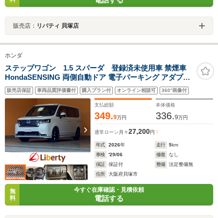
販売店：
リバティ 貝塚店
ホンダ
ステップワゴン 1.5 スパーダ 登録済未使用車 禁煙車
HondaSENSING 両側自動ドア 電子パーキング アダプテ
ィブクルーズコントロール 前席シートヒーター ブライン
販売店保証
車両品質評価書付
購入プラン付
オンライン相談可
360°画像付
ドスポットモニター パワーバックドア LEDヘッドライト
スマートキー 純正アルミ
支払総額
本体価格
349.
336.
9
9
万円
万円
27,200
通常ローン
月々
円
年式
2026
年
走行
5
km
車検
'29/06
修復
なし
保証
保証付
整備
法定整備無
住所
大阪府貝塚市
今すぐ在庫確認・見積依頼
無
電話する
料