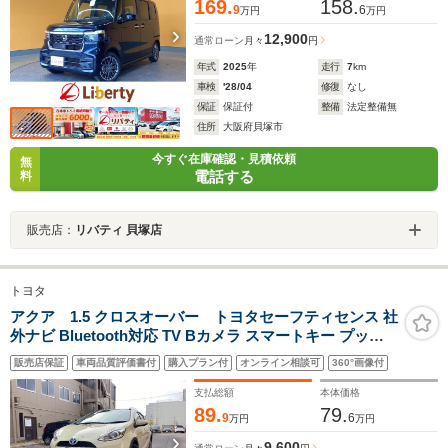
169.
158.
9
6
万円
万円
12,900
通常ローン
月々
円
年式
2025
年
走行
7
km
車検
'28/04
修復
なし
保証
保証付
整備
法定整備無
住所
大阪府貝塚市
今すぐ在庫確認・見積依頼
無
電話する
料
販売店：
リバティ 貝塚店
トヨタ
アクア 1.5 クロスオーバー トヨタセーフティセンス 社
外ナビ Bluetooth対応 TV Bカメラ スマートキー プッシ
ュスタート 革巻きステアリング 前席シートヒーター ナノ
販売店保証
車両品質評価書付
購入プラン付
オンライン相談可
360°画像付
イー 純正アルミホイール
支払総額
本体価格
89.
79.
9
6
万円
万円
9,600