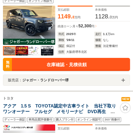
ディーラー保証
オンライン相談可
支払総額
本体価格
1149.
1128.
8
0
万円
万円
52,300
残価ローン
月々
円
年式
2025
年
走行
1.1
万km
車検
'28/11
修復
なし
保証
保証付
整備
法定整備付
住所
大阪府堺市北区
無
在庫確認・見積依頼
料
販売店：
ジャガー・ランドローバー堺
トヨタ
NEW
アクア 1.5 S TOYOTA認定中古車ライト 当社下取り
ワンオーナー フルセグ メモリーナビ DVD再生 バ
ックカメラ 衝突被害軽減システム ETC ドラレコ
ディーラー保証
車両品質評価書付
購入プラン付
オンライン相談可
360°画像付
LEDヘッドランプ ワンオーナー 記録簿
支払総額
本体価格