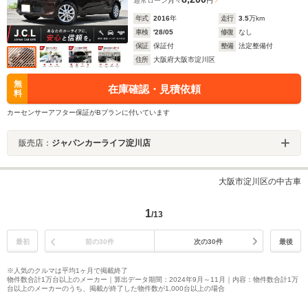
通常ローン
月々
円
年式
2016
年
走行
3.5
万km
車検
'28/05
修復
なし
保証
保証付
整備
法定整備付
住所
大阪府大阪市淀川区
無
在庫確認・見積依頼
料
カーセンサーアフター保証がBプランに付いています
販売店：
ジャパンカーライフ淀川店
大阪市淀川区の中古車
1
/13
最初
前の30件
次の30件
最後
※人気のクルマは平均1ヶ月で掲載終了
物件数合計1万台以上のメーカー｜算出データ期間：2024年9月～11月｜内容：物件数合計1万
台以上のメーカーのうち、掲載が終了した物件数が1,000台以上の場合