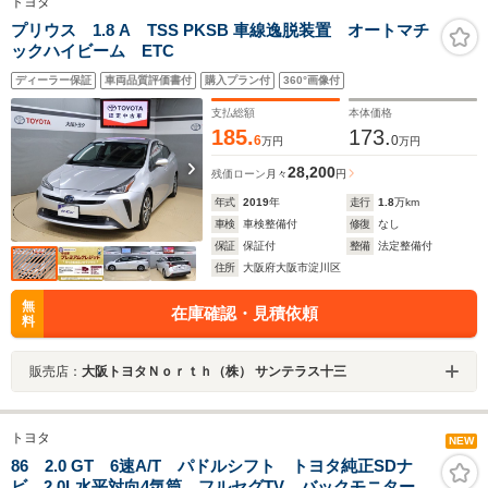
トヨタ
プリウス 1.8 A TSS PKSB 車線逸脱装置 オートマチ
ックハイビーム ETC
ディーラー保証
車両品質評価書付
購入プラン付
360°画像付
支払総額
本体価格
185.
173.
6
0
万円
万円
28,200
残価ローン
月々
円
年式
2019
年
走行
1.8
万km
車検
車検整備付
修復
なし
保証
保証付
整備
法定整備付
住所
大阪府大阪市淀川区
無
在庫確認・見積依頼
料
販売店：
大阪トヨタＮｏｒｔｈ（株） サンテラス十三
トヨタ
NEW
86 2.0 GT 6速A/T パドルシフト トヨタ純正SDナ
ビ 2.0L水平対向4気筒 フルセグTV バックモニター