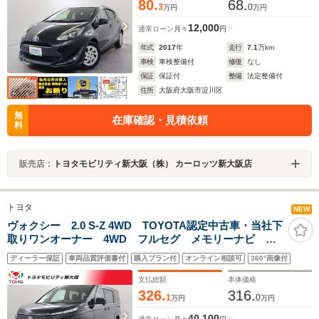
80.
68.
3
0
万円
万円
12,000
通常ローン
月々
円
年式
2017
年
走行
7.1
万km
車検
車検整備付
修復
なし
保証
保証付
整備
法定整備付
住所
大阪府大阪市淀川区
無
在庫確認・見積依頼
料
販売店：
トヨタモビリティ新大阪（株） カーロッツ新大阪店
トヨタ
NEW
ヴォクシー 2.0 S-Z 4WD TOYOTA認定中古車・当社下
取りワンオーナー 4WD フルセグ メモリーナビ
DVD再生 ミュージックプレイヤー接続 バックカメラ
ディーラー保証
車両品質評価書付
購入プラン付
オンライン相談可
360°画像付
衝突被害軽減システムETCドラレコ両側電動スライド
LEDヘッドランプ
支払総額
本体価格
326.
316.
1
0
万円
万円
40,100