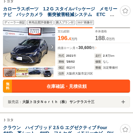
トヨタ
カローラスポーツ 1.2 G スタイルパッケージ メモリー
ナビ バックカメラ 衝突被害軽減システム ETC
LEDヘッドランプ アイドリングストップ
ディーラー保証
車両品質評価書付
購入プラン付
360°画像付
支払総額
本体価格
196.
188.
6
0
万円
万円
30,600
残価ローン
月々
円
年式
2021
年
走行
2.9
万km
車検
'28/02
修復
なし
保証
保証付
整備
法定整備付
住所
大阪府大阪市淀川区
無
在庫確認・見積依頼
料
販売店：
大阪トヨタＮｏｒｔｈ（株） サンテラス十三
トヨタ
クラウン ハイブリッド 2.5 G エグゼクティブ Four