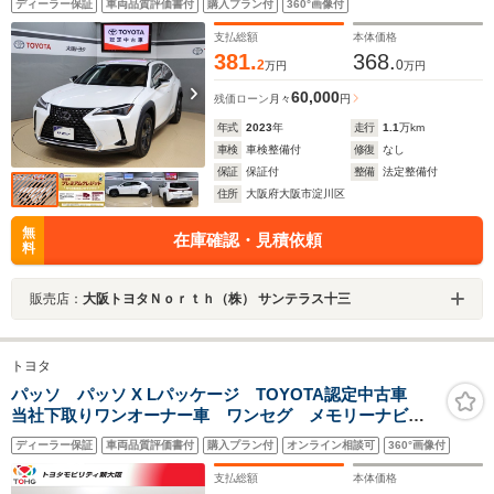
ディーラー保証
車両品質評価書付
購入プラン付
360°画像付
支払総額
本体価格
381.
368.
2
0
万円
万円
60,000
残価ローン
月々
円
年式
2023
年
走行
1.1
万km
車検
車検整備付
修復
なし
保証
保証付
整備
法定整備付
住所
大阪府大阪市淀川区
無
在庫確認・見積依頼
料
販売店：
大阪トヨタＮｏｒｔｈ（株） サンテラス十三
トヨタ
パッソ パッソ X Lパッケージ TOYOTA認定中古車
当社下取りワンオーナー車 ワンセグ メモリーナビ
ミュージックプレイヤー接続 バックカメラ 衝突被害
ディーラー保証
車両品質評価書付
購入プラン付
オンライン相談可
360°画像付
軽減システム ドラレコ LEDヘッドランプ ワンオー
ナー 記録簿
支払総額
本体価格