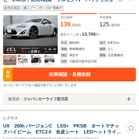
リアスポイラー HIDヘッドライト ドラレコ ETC車載
販売店保証
購入プラン付
360°画像付
器 エンジンプッシュスタート スマートキー 禁煙車
支払総額
本体価格
139.
125.
8
8
万円
万円
13,700
通常ローン
月々
円
年式
2013
年
走行
5.9
万km
車検
車検整備付
修復
なし
保証
保証付
整備
法定整備付
住所
大阪府大阪市淀川区
無
在庫確認・見積依頼
料
カーセンサーアフター保証がBプランに付いています
販売店：
ジャパンカーライフ淀川店
レクサス
UX 250h バージョンC LSS+ PKSB オートマチッ
クハイビーム ETC2.0 合皮シート LEDヘットライ
ト バックモニター 車線逸脱警報装置