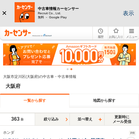
中古車情報カーセンサー
表示
Recruit Co., Ltd.
無料 － Google Play
履歴
お気に入り
メニュー
大阪市淀川区(大阪府)の中古車・中古車情報
大阪府
一覧から探す
地図から探す
更新時に
363
絞り込み
並べ替え
台
メール受信
ホンダ
PR