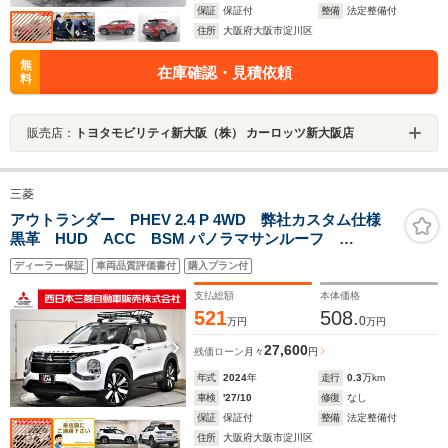
保証
保証付
整備
法定整備付
住所
大阪府大阪市淀川区
無
在庫確認・見積依頼
料
販売店：
トヨタモビリティ新大阪（株） カーロッツ新大阪店
三菱
アウトランダー PHEV 2.4 P 4WD 弊社カスタム仕様
黒革 HUD ACC BSM パノラマサンルーフ
YAMAHAスピーカー Apple CarPlay 純正ナビ シート
ディーラー保証
車両品質評価書付
購入プラン付
ヒーター&クーラー ステアリングヒーター デジタルイ
ンナーミラー 全周囲カメラ 正規認定中古車
支払総額
本体価格
521
508.
0
万円
万円
27,600
残価ローン
月々
円
年式
2024
年
走行
0.3
万km
車検
'27/10
修復
なし
保証
保証付
整備
法定整備付
住所
大阪府大阪市淀川区