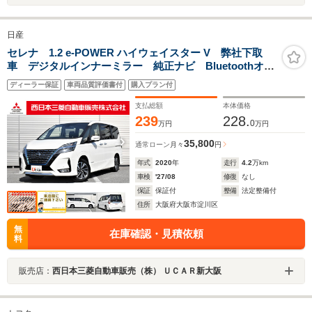
日産
セレナ 1.2 e-POWER ハイウェイスター V 弊社下取
車 デジタルインナーミラー 純正ナビ Bluetoothオー
ディオ ACC アラウンドビューモニター フルオート
ディーラー保証
車両品質評価書付
購入プラン付
エアコン 正規認定中古車
支払総額
本体価格
239
228.
0
万円
万円
35,800
通常ローン
月々
円
年式
2020
年
走行
4.2
万km
車検
'27/08
修復
なし
保証
保証付
整備
法定整備付
住所
大阪府大阪市淀川区
無
在庫確認・見積依頼
料
販売店：
西日本三菱自動車販売（株） ＵＣＡＲ新大阪