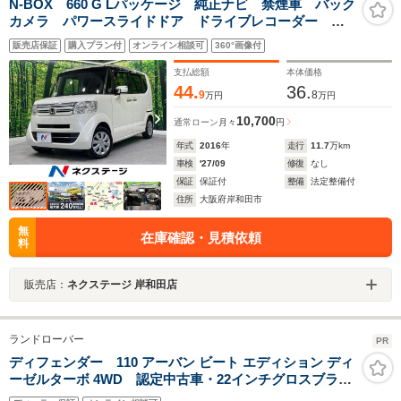
N-BOX 660 G Lパッケージ 純正ナビ 禁煙車 バック
カメラ パワースライドドア ドライブレコーダー
ETC Bluetooth接続可 フルセグ スマートキー＆プッ
販売店保証
購入プラン付
オンライン相談可
360°画像付
シュスタート オートエアコン ECON アイドリング
ストップ
支払総額
本体価格
44.
36.
9
8
万円
万円
10,700
通常ローン
月々
円
年式
2016
年
走行
11.7
万km
車検
'27/09
修復
なし
保証
保証付
整備
法定整備付
住所
大阪府岸和田市
無
在庫確認・見積依頼
料
販売店：
ネクステージ 岸和田店
ランドローバー
PR
ディフェンダー 110 アーバン ビート エディション ディ
ーゼルターボ 4WD 認定中古車・22インチグロスブラッ
クアロイホイール