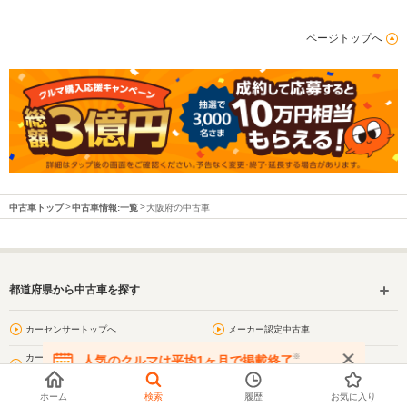
ページトップへ
中古車トップ
中古車情報:一覧
大阪府の中古車
都道府県から中古車を探す
カーセンサートップへ
メーカー認定中古車
※
カーセンサー
人気のクルマは平均1ヶ月で掲載終了
中古車リース
アフター保証対象車
在庫が無くなる前にお問い合わせください
ホーム
検索
履歴
お気に入り
お気に入り
閲覧履歴