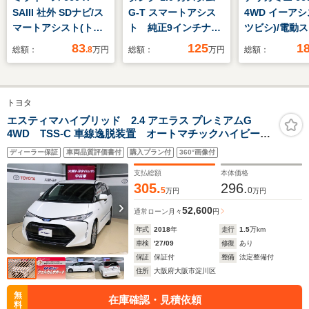
SAIII 社外 SDナビ/ス
G-T スマートアシス
4WD イーアシ
マートアシスト(トヨ
ト 純正9インチナ
ツビシ)/電動
タ・ダイハツ)/ヘッド
ビ バックカメラ
ドア/シートヒ
83
125
1
総額：
.8
万円
総額：
万円
総額：
ランプ
ETC ステアリングス
前席/車線逸脱
LED/Bluetooth接
イッチ 両側パワース
援システム/シ
続/ETC/EBD付ABS/横
ライドドア クルーズ
ーフレザー/ヘ
トヨタ
滑り防止装置/アイド
コントロール シート
ンプ LED/EBD
リングストップ/フル
ヒーター LEDヘッド
横滑り防止装置
エスティマハイブリッド 2.4 アエラス プレミアムG
4WD TSS-C 車線逸脱装置 オートマチックハイビー
セグTV
ライト オートライ
ドリングスト
ム バックモニター 後席モニター パワーバックド
ト フォグライト
ディーラー保証
車両品質評価書付
購入プラン付
360°画像付
ア オートクルーズ ETC
支払総額
本体価格
305.
296.
5
0
万円
万円
52,600
通常ローン
月々
円
年式
2018
年
走行
1.5
万km
車検
'27/09
修復
あり
保証
保証付
整備
法定整備付
住所
大阪府大阪市淀川区
無
在庫確認・見積依頼
料