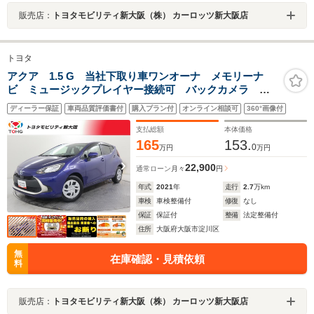
販売店：
トヨタモビリティ新大阪（株） カーロッツ新大阪店
トヨタ
アクア 1.5 G 当社下取り車ワンオーナ メモリーナ
ビ ミュージックプレイヤー接続可 バックカメラ 衝
突被害軽減システム ETC ドラレコ LEDヘッドラン
ディーラー保証
車両品質評価書付
購入プラン付
オンライン相談可
360°画像付
プ 記録簿
支払総額
本体価格
165
153.
0
万円
万円
22,900
通常ローン
月々
円
年式
2021
年
走行
2.7
万km
車検
車検整備付
修復
なし
保証
保証付
整備
法定整備付
住所
大阪府大阪市淀川区
無
在庫確認・見積依頼
料
販売店：
トヨタモビリティ新大阪（株） カーロッツ新大阪店