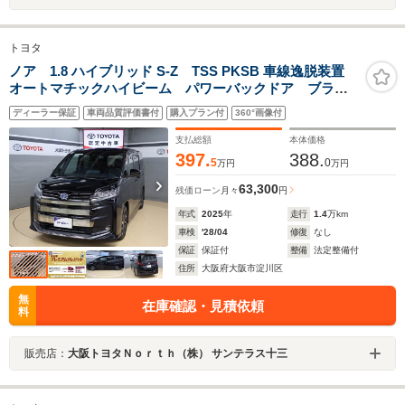
トヨタ
ノア 1.8 ハイブリッド S-Z TSS PKSB 車線逸脱装置
オートマチックハイビーム パワーバックドア ブライ
ンドスポットモニター ETC
ディーラー保証
車両品質評価書付
購入プラン付
360°画像付
支払総額
本体価格
397.
388.
5
0
万円
万円
63,300
残価ローン
月々
円
年式
2025
年
走行
1.4
万km
車検
'28/04
修復
なし
保証
保証付
整備
法定整備付
住所
大阪府大阪市淀川区
無
在庫確認・見積依頼
料
販売店：
大阪トヨタＮｏｒｔｈ（株） サンテラス十三