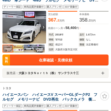
4WD 革シート 4WD フルセグ メモリーナビ DVD
再生 バックカメラ 衝突被害軽減システム ETC
ディーラー保証
車両品質評価書付
購入プラン付
360°画像付
LEDヘッドランプ シートヒーター ステアリングヒー
ター ブラインドスポットモニター
支払総額
本体価格
367.
358.
5
0
万円
万円
58,400
残価ローン
月々
円
年式
2018
年
走行
1.0
万km
車検
'27/12
修復
なし
保証
保証付
整備
法定整備付
住所
大阪府大阪市淀川区
無
在庫確認・見積依頼
料
販売店：
大阪トヨタＮｏｒｔｈ（株） サンテラス十三
トヨタ
ハイエースバン ハイエースV スーパーGLダークP2 フ
ルセグ メモリーナビ DVD再生 バックカメラ 衝突
被害軽減システム ETC LEDヘッドランプ
ディーラー保証
車両品質評価書付
購入プラン付
360°画像付