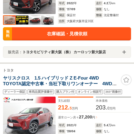
年式
2022
年
走行
4.2
万km
車検
'27/09
修復
なし
保証
保証付
整備
法定整備付
住所
大阪府大阪市淀川区
無
在庫確認・見積依頼
料
販売店：
トヨタモビリティ新大阪（株） カーロッツ新大阪店
トヨタ
ヤリスクロス 1.5 ハイブリッド Z E-Four 4WD
TOYOTA認定中古車・当社下取りワンオーナー 4WD
フルセグ メモリーナビ DVD再生 ミュージックプレ
ディーラー保証
車両品質評価書付
購入プラン付
オンライン相談可
360°画像付
イヤー接続可 バックカメラ 衝突被害軽減システム
ETC LEDヘッドランプ 記録簿
支払総額
本体価格
212.
203.
5
0
万円
万円
27,200
通常ローン
月々
円
年式
2021
年
走行
5.4
万km
車検
'28/04
修復
なし