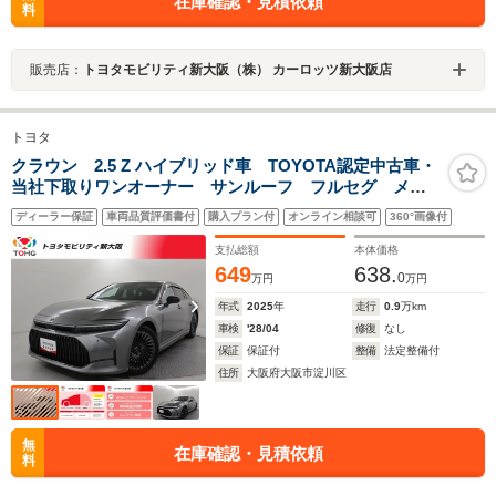
在庫確認・見積依頼
料
販売店：
トヨタモビリティ新大阪（株） カーロッツ新大阪店
トヨタ
クラウン 2.5 Z ハイブリッド車 TOYOTA認定中古車・
当社下取りワンオーナー サンルーフ フルセグ メモ
リーナビ ミュージックプレイヤー接続可 バックカメ
ディーラー保証
車両品質評価書付
購入プラン付
オンライン相談可
360°画像付
ラ 衝突被害軽減システム ETC ドラレコ LEDヘッ
ドランプ
支払総額
本体価格
649
638.
0
万円
万円
年式
2025
年
走行
0.9
万km
車検
'28/04
修復
なし
保証
保証付
整備
法定整備付
住所
大阪府大阪市淀川区
無
在庫確認・見積依頼
料