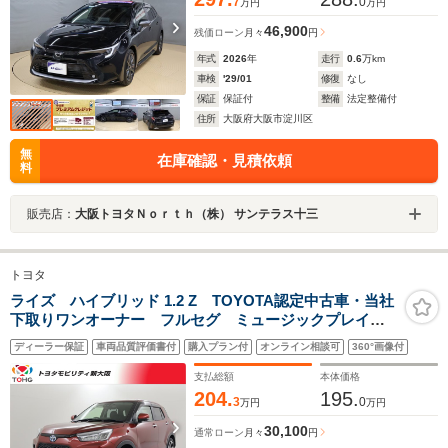
7
0
万円
万円
46,900
残価ローン
月々
円
年式
2026
年
走行
0.6
万km
車検
'29/01
修復
なし
保証
保証付
整備
法定整備付
住所
大阪府大阪市淀川区
無
在庫確認・見積依頼
料
販売店：
大阪トヨタＮｏｒｔｈ（株） サンテラス十三
トヨタ
ライズ ハイブリッド 1.2 Z TOYOTA認定中古車・当社
下取りワンオーナー フルセグ ミュージックプレイヤ
ー接続可 バックカメラ 衝突被害軽減システム
ディーラー保証
車両品質評価書付
購入プラン付
オンライン相談可
360°画像付
ETC ドラレコ LEDヘッドランプ ワンオーナー
支払総額
本体価格
204.
195.
3
0
万円
万円
30,100
通常ローン
月々
円