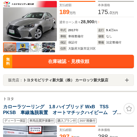
支払総額
本体価格
189
175.
0
万円
万円
28,900
通常ローン
月々
円
年式
2017
年
走行
9.4
万km
車検
車検整備付
修復
なし
保証
保証付
整備
法定整備付
住所
大阪府大阪市淀川区
無
在庫確認・見積依頼
料
販売店：
トヨタモビリティ新大阪（株） カーロッツ新大阪店
トヨタ
カローラツーリング 1.8 ハイブリッド WxB TSS
PKSB 車線逸脱装置 オートマチックハイビーム ブラ
インドスポットモニター ドライブレコーダー ETC
ディーラー保証
車両品質評価書付
購入プラン付
360°画像付
支払総額
本体価格
297.
288.