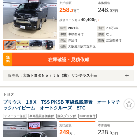
支払総額
本体価格
258.
248.
3
0
万円
万円
40,400
残価ローン
月々
円
年式
2021
年
走行
7.8
万km
車検
車検整備付
修復
なし
保証
保証付
整備
法定整備付
住所
大阪府大阪市淀川区
無
在庫確認・見積依頼
料
販売店：
大阪トヨタＮｏｒｔｈ（株） サンテラス十三
トヨタ
プリウス 1.8 X TSS PKSB 車線逸脱装置 オートマチ
ックハイビーム オートクルーズ ETC
ディーラー保証
車両品質評価書付
購入プラン付
360°画像付
支払総額
本体価格
249
238.
0
万円
万円