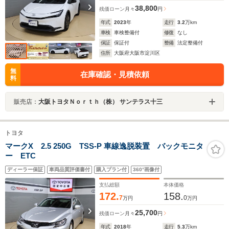
38,800
残価ローン
月々
円
年式
2023
年
走行
3.2
万km
車検
車検整備付
修復
なし
保証
保証付
整備
法定整備付
住所
大阪府大阪市淀川区
無
在庫確認・見積依頼
料
販売店：
大阪トヨタＮｏｒｔｈ（株） サンテラス十三
トヨタ
マークX 2.5 250G TSS-P 車線逸脱装置 バックモニタ
ー ETC
ディーラー保証
車両品質評価書付
購入プラン付
360°画像付
支払総額
本体価格
172.
158.
7
0
万円
万円
25,700
残価ローン
月々
円
年式
2018
年
走行
5.3
万km