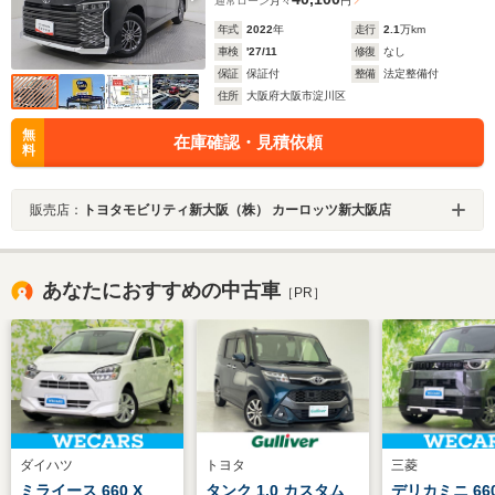
通常ローン
月々
円
年式
2022
年
走行
2.1
万km
車検
'27/11
修復
なし
保証
保証付
整備
法定整備付
住所
大阪府大阪市淀川区
無
在庫確認・見積依頼
料
販売店：
トヨタモビリティ新大阪（株） カーロッツ新大阪店
あなたにおすすめの中古車
［PR］
ダイハツ
トヨタ
三菱
ミライース 660 X
タンク 1.0 カスタム
デリカミニ 660