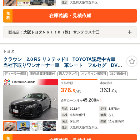
住所
大阪府大阪市淀川区
無
在庫確認・見積依頼
料
販売店：
大阪トヨタＮｏｒｔｈ（株） サンテラス十三
トヨタ
クラウン 2.0 RS リミテッドII TOYOTA認定中古車
当社下取りワンオーナー車 革シート フルセグ DVD
再生 ミュージックプレイヤー接続 バックカメラ 衝
ディーラー保証
車両品質評価書付
購入プラン付
オンライン相談可
360°画像付
突被害軽減システム ETC ドラレコ LEDヘッドラ
ン 記録簿
支払総額
本体価格
376.
363.
5
0
万円
万円
45,200
通常ローン
月々
円
年式
2022
年
走行
3.5
万km
車検
車検整備付
修復
なし
保証
保証付
整備
法定整備付
住所
大阪府大阪市淀川区
無