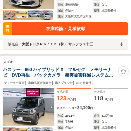
車検
車検整備付
修復
なし
保証
保証付
整備
法定整備付
住所
大阪府大阪市淀川区
無
在庫確認・見積依頼
料
販売店：
大阪トヨタＮｏｒｔｈ（株） サンテラス十三
スズキ
ハスラー 660 ハイブリッド X フルセグ メモリーナ
ビ DVD再生 バックカメラ 衝突被害軽減システム
ETC LEDヘッドランプ アイドリングストップ シー
ディーラー保証
車両品質評価書付
購入プラン付
360°画像付
トヒーター 全周囲モニター
支払総額
本体価格
123.
118.
9
0
万円
万円
24,100
残価ローン
月々
円
年式
2022
年
走行
3.3
万km
車検
'27/08
修復
なし
保証
保証付
整備
法定整備付