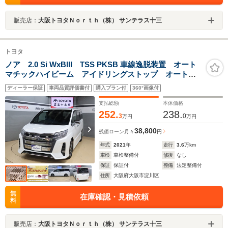
販売店：
大阪トヨタＮｏｒｔｈ（株） サンテラス十三
トヨタ
ノア 2.0 Si WxBIII TSS PKSB 車線逸脱装置 オート
マチックハイビーム アイドリングストップ オートク
ルーズ ETC
ディーラー保証
車両品質評価書付
購入プラン付
360°画像付
支払総額
本体価格
252.
238.
3
0
万円
万円
38,800
残価ローン
月々
円
年式
2021
年
走行
3.6
万km
車検
車検整備付
修復
なし
保証
保証付
整備
法定整備付
住所
大阪府大阪市淀川区
無
在庫確認・見積依頼
料
販売店：
大阪トヨタＮｏｒｔｈ（株） サンテラス十三