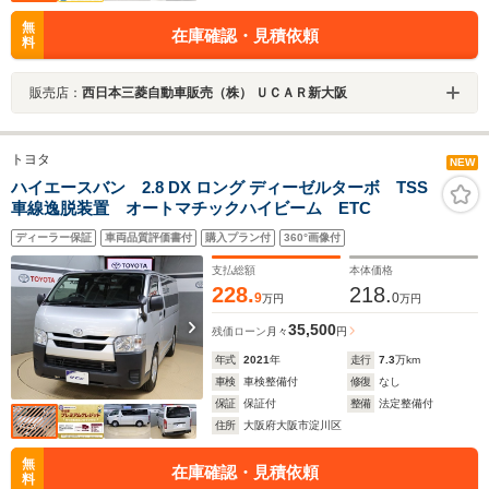
無
在庫確認・見積依頼
料
販売店：
西日本三菱自動車販売（株） ＵＣＡＲ新大阪
トヨタ
NEW
ハイエースバン 2.8 DX ロング ディーゼルターボ TSS
車線逸脱装置 オートマチックハイビーム ETC
ディーラー保証
車両品質評価書付
購入プラン付
360°画像付
支払総額
本体価格
228.
218.
9
0
万円
万円
35,500
残価ローン
月々
円
年式
2021
年
走行
7.3
万km
車検
車検整備付
修復
なし
保証
保証付
整備
法定整備付
住所
大阪府大阪市淀川区
無
在庫確認・見積依頼
料