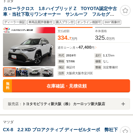
トヨタ
カローラクロス 1.8 ハイブリッド Z TOYOTA認定中古
車・当社下取りワンオーナー サンルーフ フルセグ
メモリーナビ ミュージックプレイヤー接続可 バック
ディーラー保証
車両品質評価書付
購入プラン付
オンライン相談可
360°画像付
カメラ 衝突被害軽減システム ETC ドラレコ LED
ヘッドランプ
支払総額
本体価格
334.
325.
7
0
万円
万円
47,400
通常ローン
月々
円
年式
2024
年
走行
1.1
万km
車検
'27/06
修復
なし
保証
保証付
整備
法定整備付
住所
大阪府大阪市淀川区
無
在庫確認・見積依頼
料
販売店：
トヨタモビリティ新大阪（株） カーロッツ新大阪店
マツダ
CX-8 2.2 XD プロアクティブ ディーゼルターボ 弊社下