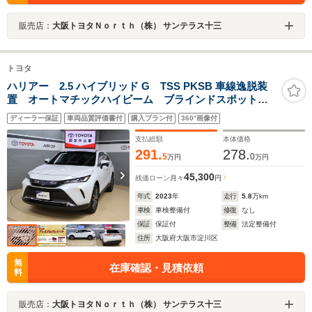
販売店：
大阪トヨタＮｏｒｔｈ（株） サンテラス十三
トヨタ
ハリアー 2.5 ハイブリッド G TSS PKSB 車線逸脱装
置 オートマチックハイビーム ブラインドスポットモ
ニター ETC
ディーラー保証
車両品質評価書付
購入プラン付
360°画像付
支払総額
本体価格
291.
278.
5
0
万円
万円
45,300
残価ローン
月々
円
年式
2023
年
走行
5.8
万km
車検
車検整備付
修復
なし
保証
保証付
整備
法定整備付
住所
大阪府大阪市淀川区
無
在庫確認・見積依頼
料
販売店：
大阪トヨタＮｏｒｔｈ（株） サンテラス十三