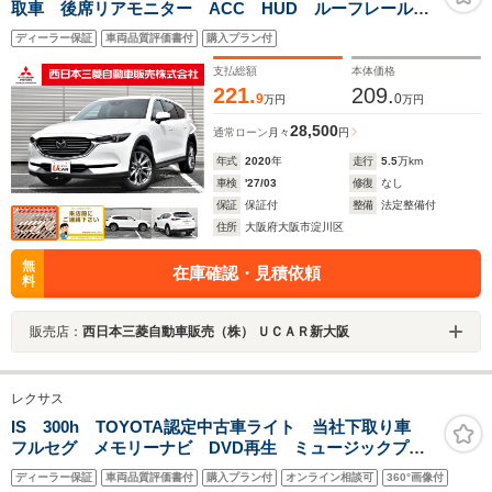
取車 後席リアモニター ACC HUD ルーフレール
電動トランク シートヒーター ハンドルヒーター 純
ディーラー保証
車両品質評価書付
購入プラン付
正ナビ 正規認定中古車
支払総額
本体価格
221.
209.
9
0
万円
万円
28,500
通常ローン
月々
円
年式
2020
年
走行
5.5
万km
車検
'27/03
修復
なし
保証
保証付
整備
法定整備付
住所
大阪府大阪市淀川区
無
在庫確認・見積依頼
料
販売店：
西日本三菱自動車販売（株） ＵＣＡＲ新大阪
レクサス
IS 300h TOYOTA認定中古車ライト 当社下取り車
フルセグ メモリーナビ DVD再生 ミュージックプレ
イヤー接続可 バックカメラ 衝突被害軽減システム
ディーラー保証
車両品質評価書付
購入プラン付
オンライン相談可
360°画像付
ETC ドラレコ LEDヘッドランプ 記録簿