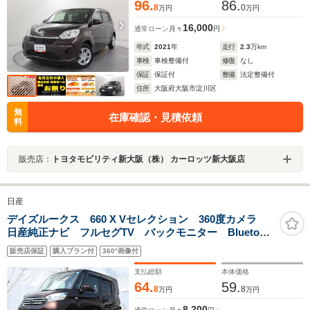
96.
86.
8
0
万円
万円
16,000
通常ローン
月々
円
年式
2021
年
走行
2.3
万km
車検
車検整備付
修復
なし
保証
保証付
整備
法定整備付
住所
大阪府大阪市淀川区
無
在庫確認・見積依頼
料
販売店：
トヨタモビリティ新大阪（株） カーロッツ新大阪店
日産
デイズルークス 660 X Vセレクション 360度カメラ
日産純正ナビ フルセグTV バックモニター Bluetooth
接続 衝突被害軽減ブレーキ 両側オートスライドド
販売店保証
購入プラン付
360°画像付
ア 禁煙車 ETC車載器 フルフラットシート ベンチ
シート エンジンプッシュスタート
支払総額
本体価格
64.
59.
8
8
万円
万円
8,200