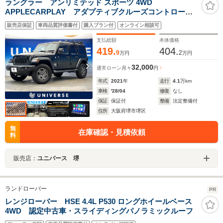
ラングラー アンリミテッド スポーツ 4WD
APPLECARPLAY アダプティブクルーズコントロー
ル バックカメラ LEDヘッドライト デュアルオート
販売店保証
車両品質評価書付
購入プラン付
オンライン相談可
エアコン オートライト コーナーセンサー 7インチタ
ッチパネルモニター ETC車載器 禁煙車
支払総額
本体価格
419.
404.
9
2
万円
万円
32,000
通常ローン
月々
円
年式
2021
年
走行
4.1
万km
車検
'28/04
修復
なし
保証
保証付
整備
法定整備付
住所
大阪府堺市堺区
無
在庫確認・見積依頼
料
販売店：
ユニバース 堺
ランドローバー
PR
レンジローバー HSE 4.4L P530 ロングホイールベース
4WD 認定中古車・スライディングパノラミックルーフ