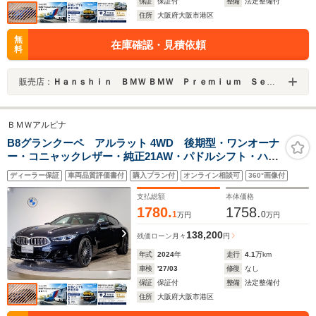
保証
保証付
整備
法定整備付
住所
大阪府大阪市港区
無
在庫確認・見積依頼
料
販売店：
Ｈａｎｓｈｉｎ ＢＭＷ ＢＭＷ Ｐｒｅｍｉｕｍ Ｓｅｌｅｃｔｉｏｎ 大阪ベイ
ＢＭＷアルピナ
B8グランクーペ アルラット 4WD 後期型・ワンオーナ
ー・コニャックレザー・純正21AW・パドルシフト・ハー
マンカードン・ドライビングアシストプロ・パーキング
ディーラー保証
車両品質評価書付
購入プラン付
オンライン相談可
360°画像付
アシストプラス・シートベンチレーション・シートヒー
ター・ステアリングヒーター
支払総額
本体価格
1780.
1758.
1
0
万円
万円
138,200
残価ローン
月々
円
年式
2024
年
走行
4.1
万km
車検
'27/03
修復
なし
保証
保証付
整備
法定整備付
住所
大阪府大阪市港区