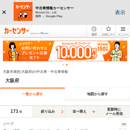
中古車情報カーセンサー
表示
Recruit Co., Ltd.
無料 － Google Play
履歴
お気に入り
メニュー
大阪市港区(大阪府)の中古車・中古車情報
大阪府
一覧から探す
地図から探す
更新時に
173
絞り込み
並べ替え
台
メール受信
ジープ
PR