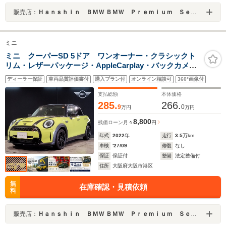
販売店：
Ｈａｎｓｈｉｎ ＢＭＷ ＢＭＷ Ｐｒｅｍｉｕｍ Ｓｅｌｅｃｔｉｏｎ 大阪ベイ
ミニ
ミニ クーパーSD 5ドア ワンオーナー・クラシックト
リム・レザーパッケージ・AppleCarplay・バックカメ
ラ・パーキングアシスト・ドライブアシスト・クルーズ
ディーラー保証
車両品質評価書付
購入プラン付
オンライン相談可
360°画像付
コントロール・純正17インチAW・コンフォートアクセス
支払総額
本体価格
285.
266.
9
0
万円
万円
8,800
残価ローン
月々
円
年式
2022
年
走行
3.5
万km
車検
'27/09
修復
なし
保証
保証付
整備
法定整備付
住所
大阪府大阪市港区
無
在庫確認・見積依頼
料
販売店：
Ｈａｎｓｈｉｎ ＢＭＷ ＢＭＷ Ｐｒｅｍｉｕｍ Ｓｅｌｅｃｔｉｏｎ 大阪ベイ