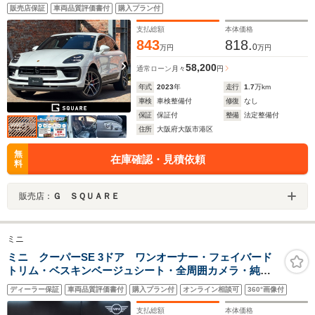
ワステプラス/プライバシーガラス/電動リアゲート/全方位
販売店保証
車両品質評価書付
購入プラン付
カメラ/純正ナビ/
支払総額
本体価格
843
818.
0
万円
万円
58,200
通常ローン
月々
円
年式
2023
年
走行
1.7
万km
車検
車検整備付
修復
なし
保証
保証付
整備
法定整備付
住所
大阪府大阪市港区
無
在庫確認・見積依頼
料
販売店：
Ｇ ＳＱＵＡＲＥ
ミニ
ミニ クーパーSE 3ドア ワンオーナー・フェイバード
トリム・ベスキンベージュシート・全周囲カメラ・純正
ナビ・PDC・アクティブクルーズコントロール・ドライ
ディーラー保証
車両品質評価書付
購入プラン付
オンライン相談可
360°画像付
ブアシスト・パーキングアシスト・シートヒーター・ス
テアリングヒーター
支払総額
本体価格