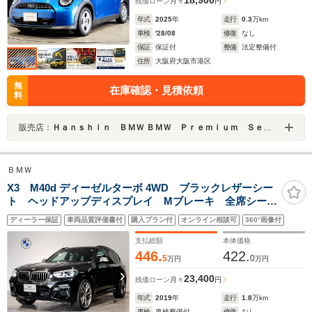
18,900
残価ローン
月々
円
年式
2025
年
走行
0.3
万km
車検
'28/08
修復
なし
保証
保証付
整備
法定整備付
住所
大阪府大阪市港区
無
在庫確認・見積依頼
料
販売店：
Ｈａｎｓｈｉｎ ＢＭＷ ＢＭＷ Ｐｒｅｍｉｕｍ Ｓｅｌｅｃｔｉｏｎ 大阪ベイ
ＢＭＷ
X3 M40d ディーゼルターボ 4WD ブラックレザーシー
ト ヘッドアップディスプレイ Mブレーキ 全席シート
ヒーター 全周囲カメラ 純正21インチアロイホイー
ディーラー保証
車両品質評価書付
購入プラン付
オンライン相談可
360°画像付
ル アクティブクルーズコントロール ステアリングヒ
ーター ランバーサポート
支払総額
本体価格
446.
422.
5
0
万円
万円
23,400
残価ローン
月々
円
年式
2019
年
走行
1.8
万km
車検
車検整備付
修復
なし