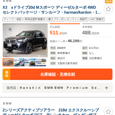
ＢＭＷ
NEW
X3 xドライブ20d Mスポーツ ディーゼルターボ 4WD
セレクトパッケージ・サンルーフ・harman/kardon・1オ
ーナー・前後シート&ハンドルヒーター・ヘッドアップデ
ディーラー保証
車両品質評価書付
購入プラン付
オンライン相談可
360°画像付
ィスプレイ・サンプロテクション/アコースティックガラ
ス・後席バックレストアジャスト
支払総額
本体価格
511.
488.
8
0
万円
万円
46,100
残価ローン
月々
円
年式
2023
年
走行
2.1
万km
車検
車検整備付
修復
なし
保証
保証付
整備
法定整備付
住所
大阪府大阪市港区
無
在庫確認・見積依頼
料
販売店：
Ｈａｎｓｈｉｎ ＢＭＷ ＢＭＷ Ｐｒｅｍｉｕｍ Ｓｅｌｅｃｔｉｏｎ 大阪ベイ
ＢＭＷ
2シリーズアクティブツアラー 218d エクスクルーシブ
ディーゼルターボ DCT 元レンタカー ヴェガンザブラ