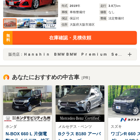
年式
2019
年
走行
3.0
万km
車検
車検整備付
修復
なし
保証
保証付
整備
法定整備付
住所
大阪府大阪市港区
無
在庫確認・見積依頼
料
販売店：
Ｈａｎｓｈｉｎ ＢＭＷ ＢＭＷ Ｐｒｅｍｉｕｍ Ｓｅｌｅｃｔｉｏｎ 大阪ベイ
あなたにおすすめの中古車
［PR］
ホンダ
メルセデス・ベンツ
スズキ
N-BOX 660 L 片側電
Bクラス B180 アーバ
ワゴンR 660