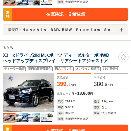
住所
大阪府大阪市港区
無
在庫確認・見積依頼
料
販売店：
Ｈａｎｓｈｉｎ ＢＭＷ ＢＭＷ Ｐｒｅｍｉｕｍ Ｓｅｌｅｃｔｉｏｎ 大阪ベイ
ＢＭＷ
X3 xドライブ20d Mスポーツ ディーゼルターボ 4WD
ヘッドアップディスプレイ リアシートアジャストメン
ト 純正HDDナビ 地デジ 全周囲カメラ 電動リアゲ
ディーラー保証
車両品質評価書付
購入プラン付
オンライン相談可
360°画像付
ート パドルシフト アクティブクルーズコントロー
ル シートヒーター パワーシート ミラーETC
支払総額
本体価格
399.
380.
1
0
万円
万円
18,600
残価ローン
月々
円
年式
2021
年
走行
3.6
万km
車検
'26/10
修復
なし
保証
保証付
整備
法定整備付
住所
大阪府大阪市港区
無