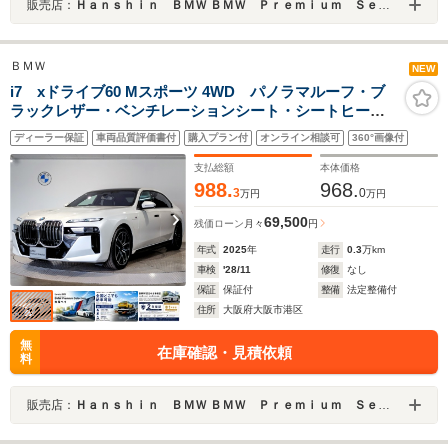
販売店：
Ｈａｎｓｈｉｎ ＢＭＷ ＢＭＷ Ｐｒｅｍｉｕｍ Ｓｅｌｅｃｔｉｏｎ 大阪ベイ
ＢＭＷ
NEW
i7 xドライブ60 Mスポーツ 4WD パノラマルーフ・ブ
ラックレザー・ベンチレーションシート・シートヒータ
ー・全周囲カメラ・アクティブクルーズコントロール・
ディーラー保証
車両品質評価書付
購入プラン付
オンライン相談可
360°画像付
ヘッドアップディスプレイ・純正ナビTV・純正20インチ
AW・アイコニックグロー
支払総額
本体価格
988.
968.
3
0
万円
万円
69,500
残価ローン
月々
円
年式
2025
年
走行
0.3
万km
車検
'28/11
修復
なし
保証
保証付
整備
法定整備付
住所
大阪府大阪市港区
無
在庫確認・見積依頼
料
販売店：
Ｈａｎｓｈｉｎ ＢＭＷ ＢＭＷ Ｐｒｅｍｉｕｍ Ｓｅｌｅｃｔｉｏｎ 大阪ベイ