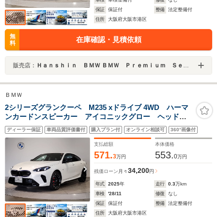
保証
保証付
整備
法定整備付
住所
大阪府大阪市港区
無
在庫確認・見積依頼
料
販売店：
Ｈａｎｓｈｉｎ ＢＭＷ ＢＭＷ Ｐｒｅｍｉｕｍ Ｓｅｌｅｃｔｉｏｎ 大阪ベイ
ＢＭＷ
2シリーズグランクーペ M235 xドライブ 4WD ハーマ
ンカードンスピーカー アイコニックグロー ヘッドア
ップディスプレイ 全周囲カメラ 純正19インチアロイ
ディーラー保証
車両品質評価書付
購入プラン付
オンライン相談可
360°画像付
ホイール レッドキャリパー ドライビングアシストプ
ロ パーキングアシストプラス シートヒーター
支払総額
本体価格
571.
553.
3
0
万円
万円
34,200
残価ローン
月々
円
年式
2025
年
走行
0.3
万km
車検
'28/11
修復
なし
保証
保証付
整備
法定整備付
住所
大阪府大阪市港区