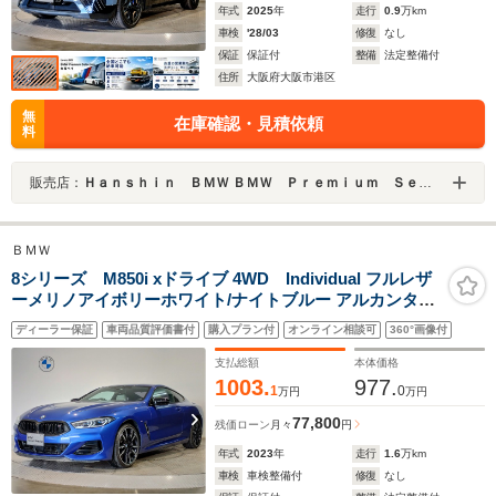
年式
2025
年
走行
0.9
万km
車検
'28/03
修復
なし
保証
保証付
整備
法定整備付
住所
大阪府大阪市港区
無
在庫確認・見積依頼
料
販売店：
Ｈａｎｓｈｉｎ ＢＭＷ ＢＭＷ Ｐｒｅｍｉｕｍ Ｓｅｌｅｃｔｉｏｎ 大阪ベイ
ＢＭＷ
8シリーズ M850i xドライブ 4WD Individual フルレザ
ーメリノアイボリーホワイト/ナイトブルー アルカンタラ
ルーフライニング レーザーライト 純正20インチアルミ ク
ディーラー保証
車両品質評価書付
購入プラン付
オンライン相談可
360°画像付
リスタルフィニッシュ シートヒーター ベンチレーション
シート ブラックキドニー
支払総額
本体価格
1003.
977.
1
0
万円
万円
77,800
残価ローン
月々
円
年式
2023
年
走行
1.6
万km
車検
車検整備付
修復
なし