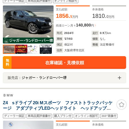
ディーラー保証
車両品質評価書付
オンライン相談可
支払総額
本体価格
1856.
1810.
5
0
万円
万円
140,800
残価ローン
月々
円
年式
2024
年
走行
0.9
万km
車検
'27/03
修復
なし
保証
保証付
整備
法定整備付
住所
大阪府堺市北区
無
在庫確認・見積依頼
料
販売店：
ジャガー・ランドローバー堺
ＢＭＷ
Z4 sドライブ 20i Mスポーツ ファストトラックパッケ
ージ アダプティブLEDヘッドライト ヘッドアップデ
ィスプレイ Mポーツブレーキ アダプティブMサス 19
ディーラー保証
車両品質評価書付
購入プラン付
オンライン相談可
360°画像付
インチアルミ シートヒーター フルセグTV バックカ
メラ コンフォートアクセス
支払総額
本体価格