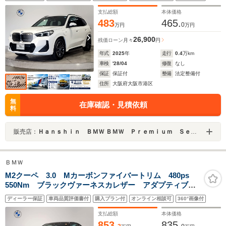
トヒーター コンフォートアクセス 電動リアゲート
ミラーETC
支払総額
本体価格
483
465.
0
万円
万円
26,900
残価ローン
月々
円
年式
2025
年
走行
0.4
万km
車検
'28/04
修復
なし
保証
保証付
整備
法定整備付
住所
大阪府大阪市港区
無
在庫確認・見積依頼
料
販売店：
Ｈａｎｓｈｉｎ ＢＭＷ ＢＭＷ Ｐｒｅｍｉｕｍ Ｓｅｌｅｃｔｉｏｎ 大阪ベイ
ＢＭＷ
M2クーペ 3.0 Mカーボンファイバートリム 480ps
550Nm ブラックヴァーネスカレザー アダプティブM
サス ヘッドアップディスプレイ Mコンパウンドブレー
ディーラー保証
車両品質評価書付
購入プラン付
オンライン相談可
360°画像付
キ アダプティブLED MT車両 シートヒーター
支払総額
本体価格
853.
835.