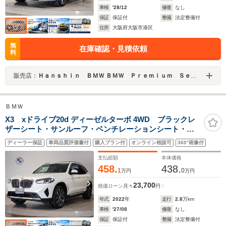
車検
'28/12
修復
なし
保証
保証付
整備
法定整備付
住所
大阪府大阪市港区
無
在庫確認・見積依頼
料
販売店：
Ｈａｎｓｈｉｎ ＢＭＷ ＢＭＷ Ｐｒｅｍｉｕｍ Ｓｅｌｅｃｔｉｏｎ 大阪ベイ
ＢＭＷ
X3 xドライブ20d ディーゼルターボ 4WD ブラックレ
ザーシート・サンルーフ・ベンチレーションシート・全
席シートヒーター・純正20インチAW・全周囲カメラ・純
ディーラー保証
車両品質評価書付
購入プラン付
オンライン相談可
360°画像付
正ナビTV・アクティブクルーズコントロール・ステアリ
ングヒーター・パワートランクリッド
支払総額
本体価格
458.
438.
1
0
万円
万円
23,700
残価ローン
月々
円
年式
2022
年
走行
2.8
万km
車検
'27/08
修復
なし
保証
保証付
整備
法定整備付