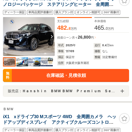
ノロジーパッケージ ステアリングヒーター 全周囲カ
メラ ヘッドアップディスプレイ アクティブクルーズ
ディーラー保証
車両品質評価書付
購入プラン付
オンライン相談可
360°画像付
コントロール シートヒーター 電動リアゲート パワ
ーシート LEDヘッドライト
支払総額
本体価格
482.
465.
8
0
万円
万円
26,800
残価ローン
月々
円
年式
2025
年
走行
0.4
万km
車検
'27/09
修復
なし
保証
保証付
整備
法定整備付
住所
大阪府大阪市港区
無
在庫確認・見積依頼
料
販売店：
Ｈａｎｓｈｉｎ ＢＭＷ ＢＭＷ Ｐｒｅｍｉｕｍ Ｓｅｌｅｃｔｉｏｎ 大阪ベイ
ＢＭＷ
iX1 xドライブ30 Mスポーツ 4WD 全周囲カメラ ヘッ
ドアップディスプレイ アクティブクルーズコントロー
ル HDDナビ LEDヘッドライト パワーシート シー
ディーラー保証
車両品質評価書付
購入プラン付
オンライン相談可
360°画像付