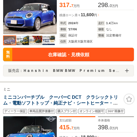
317.
298.
7
0
万円
万円
11,600
残価ローン
月々
円
年式
2024
年
走行
1.4
万km
車検
'27/06
修復
なし
保証
保証付
整備
法定整備付
住所
大阪府大阪市港区
無
在庫確認・見積依頼
料
販売店：
Ｈａｎｓｈｉｎ ＢＭＷ ＢＭＷ Ｐｒｅｍｉｕｍ Ｓｅｌｅｃｔｉｏｎ 大阪ベイ
ミニ
ミニコンバーチブル クーパーC DCT クラシックトリ
ム・電動ソフトトップ・純正ナビ・シートヒーター・ハ
ンドルヒーター・アップルカープレイ・アンドロイドオ
ディーラー保証
車両品質評価書付
購入プラン付
オンライン相談可
360°画像付
ート・ドライビングアシスト・パーキングアシスト・ア
クティブクルーズ・アダプティブライト
支払総額
本体価格
415.
398.
7
0
万円
万円