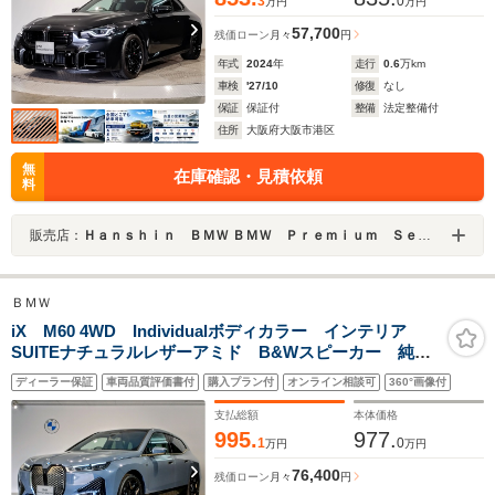
3
0
万円
万円
57,700
残価ローン
月々
円
年式
2024
年
走行
0.6
万km
車検
'27/10
修復
なし
保証
保証付
整備
法定整備付
住所
大阪府大阪市港区
無
在庫確認・見積依頼
料
販売店：
Ｈａｎｓｈｉｎ ＢＭＷ ＢＭＷ Ｐｒｅｍｉｕｍ Ｓｅｌｅｃｔｉｏｎ 大阪ベイ
ＢＭＷ
iX M60 4WD Individualボディカラー インテリア
SUITEナチュラルレザーアミド B&Wスピーカー 純正
22インチAW ベンチレーションシート レーザーライ
ディーラー保証
車両品質評価書付
購入プラン付
オンライン相談可
360°画像付
ト スカイラウンジサンルーフ インテグレイテッドア
クティブステアリング
支払総額
本体価格
995.
977.
1
0
万円
万円
76,400
残価ローン
月々
円