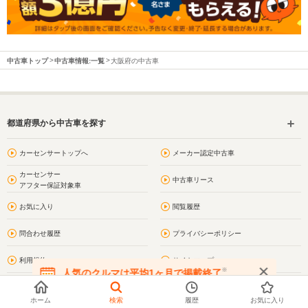
中古車トップ
中古車情報:一覧
大阪府の中古車
都道府県から中古車を探す
カーセンサートップへ
メーカー認定中古車
カーセンサー
中古車リース
アフター保証対象車
お気に入り
閲覧履歴
問合わせ履歴
プライバシーポリシー
利用規約
サイトマップ
※
人気のクルマは平均1ヶ月で掲載終了
在庫が無くなる前にお問い合わせください
お問い合わせ
大阪の街情報
ホーム
検索
履歴
お気に入り