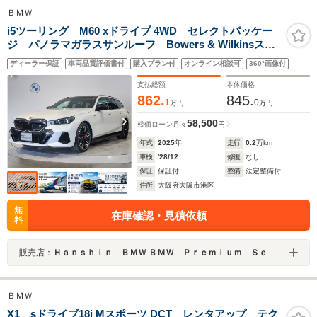
ＢＭＷ
i5ツーリング M60 xドライブ 4WD セレクトパッケー
ジ パノラマガラスサンルーフ Bowers & Wilkinsスピ
ーカー アダプティブLEDヘッドライト 20インチアル
ディーラー保証
車両品質評価書付
購入プラン付
オンライン相談可
360°画像付
ミホイール 電動リアゲート アクティブクルーズコン
トロール アップルカープレイ
支払総額
本体価格
862.
845.
1
0
万円
万円
58,500
残価ローン
月々
円
年式
2025
年
走行
0.2
万km
車検
'28/12
修復
なし
保証
保証付
整備
法定整備付
住所
大阪府大阪市港区
無
在庫確認・見積依頼
料
販売店：
Ｈａｎｓｈｉｎ ＢＭＷ ＢＭＷ Ｐｒｅｍｉｕｍ Ｓｅｌｅｃｔｉｏｎ 大阪ベイ
ＢＭＷ
X1 sドライブ18i Mスポーツ DCT レンタアップ テク