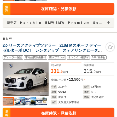
無
在庫確認・見積依頼
料
販売店：
Ｈａｎｓｈｉｎ ＢＭＷ ＢＭＷ Ｐｒｅｍｉｕｍ Ｓｅｌｅｃｔｉｏｎ 大阪ベイ
ＢＭＷ
2シリーズアクティブツアラー 218d Mスポーツ ディー
ゼルターボ DCT レンタアップ ステアリングヒータ
ー シートヒーター パワーシート バックカメラ
ディーラー保証
車両品質評価書付
購入プラン付
オンライン相談可
360°画像付
LEDヘッドライト 電動リアゲート パドルシフト コ
ンフォートアクセス ミラーETC
支払総額
本体価格
331.
315.
9
0
万円
万円
12,500
残価ローン
月々
円
年式
2024
年
走行
0.9
万km
車検
'26/12
修復
なし
保証
保証付
整備
法定整備付
住所
大阪府大阪市港区
無
在庫確認・見積依頼
料