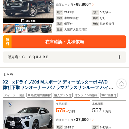
68,800
残価ローン
月々
円
年式
2021
年
走行
5.7
万km
車検
車検整備付
修復
なし
保証
保証付
整備
法定整備付
住所
大阪府大阪市港区
無
在庫確認・見積依頼
料
販売店：
Ｇ ＳＱＵＡＲＥ
ＢＭＷ
X2 xドライブ20d Mスポーツ ディーゼルターボ 4WD
弊社下取ワンオーナー パノラマガラスサンルーフ ハイラ
インパッケージ 黒革 ハーマンカードンスピーカー シー
ディーラー保証
車両品質評価書付
購入プラン付
オンライン相談可
360°画像付
トヒーター 電動トランク カーブドディスプレイ ヘッドア
ップディスプレイ ワイヤレス充電 ETC
支払総額
本体価格
575.
557.
2
0
万円
万円
37,600
残価ローン
月々
円
年式
2025
年
走行
0.6
万km