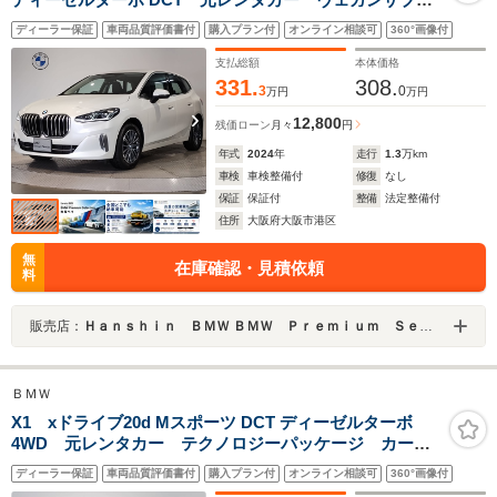
ックシート ヘッドアップディスプレイ カーブドディ
ディーラー保証
車両品質評価書付
購入プラン付
オンライン相談可
360°画像付
スプレイ シートヒーター アクティブクルーズコント
ロール 全周囲カメラ ステアリングアシスト LEDヘ
支払総額
本体価格
ッドライト
331.
308.
3
0
万円
万円
12,800
残価ローン
月々
円
年式
2024
年
走行
1.3
万km
車検
車検整備付
修復
なし
保証
保証付
整備
法定整備付
住所
大阪府大阪市港区
無
在庫確認・見積依頼
料
販売店：
Ｈａｎｓｈｉｎ ＢＭＷ ＢＭＷ Ｐｒｅｍｉｕｍ Ｓｅｌｅｃｔｉｏｎ 大阪ベイ
ＢＭＷ
X1 xドライブ20d Mスポーツ DCT ディーゼルターボ
4WD 元レンタカー テクノロジーパッケージ カーブ
ドディスプレイ ヘッドアップディスプレイ Mアルカン
ディーラー保証
車両品質評価書付
購入プラン付
オンライン相談可
360°画像付
タラヴェガンザシート シートヒーター LEDヘッドラ