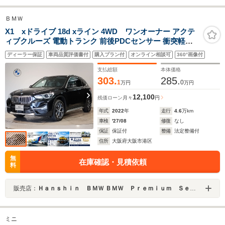
ＢＭＷ
X1 xドライブ 18d xライン 4WD ワンオーナー アクテ
ィブクルーズ 電動トランク 前後PDCセンサー 衝突軽減
ブレーキ 純正HDDナビ 純正18インチアルミ LEDライト
ディーラー保証
車両品質評価書付
購入プラン付
オンライン相談可
360°画像付
電動シート バックカメラ ミラー内蔵ETC
支払総額
本体価格
303.
285.
1
0
万円
万円
12,100
残価ローン
月々
円
年式
2022
年
走行
4.6
万km
車検
'27/08
修復
なし
保証
保証付
整備
法定整備付
住所
大阪府大阪市港区
無
在庫確認・見積依頼
料
販売店：
Ｈａｎｓｈｉｎ ＢＭＷ ＢＭＷ Ｐｒｅｍｉｕｍ Ｓｅｌｅｃｔｉｏｎ 大阪ベイ
ミニ