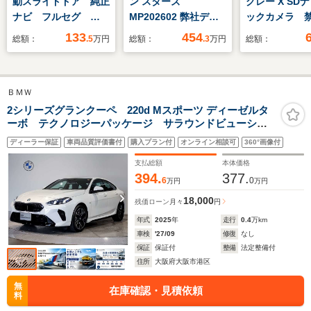
動スライドドア 純正
ン スターズ
グレー X SD
ナビ フルセグ
MP202602 弊社デモ
ックカメラ 
ETC シートヒーター
カー/メモリー付きパ
ドライブレコ
133
454
総額：
.5
万円
総額：
.3
万円
総額：
ワーシート/アンビエ
HIDヘッドラ
ントライト64色/シー
マートキー 
トヒーター/純正ドラ
アコン 純正1
ＢＭＷ
レコ前後/オートハイ
チアルミ フ
ビーム/LEDヘッドラ
ト アイドリ
2シリーズグランクーペ 220d Mスポーツ ディーゼルタ
ーボ テクノロジーパッケージ サラウンドビューシス
イト/ワイヤレスチャ
ップ ベンチ
テム ヘッドアップディスプレイ アクティブクルーズ
ージング/メルセデス
アームレスト
ディーラー保証
車両品質評価書付
購入プラン付
オンライン相談可
360°画像付
コントロール シートヒーター 18インチAW カーブド
ケア継承/記録簿/禁煙
ディスプレイ アダプティブLEDヘッドライト 元デモ
支払総額
本体価格
車両/ETC車載器搭載
レンタ
394.
377.
6
0
万円
万円
18,000
残価ローン
月々
円
年式
2025
年
走行
0.4
万km
車検
'27/09
修復
なし
保証
保証付
整備
法定整備付
住所
大阪府大阪市港区
無
在庫確認・見積依頼
料