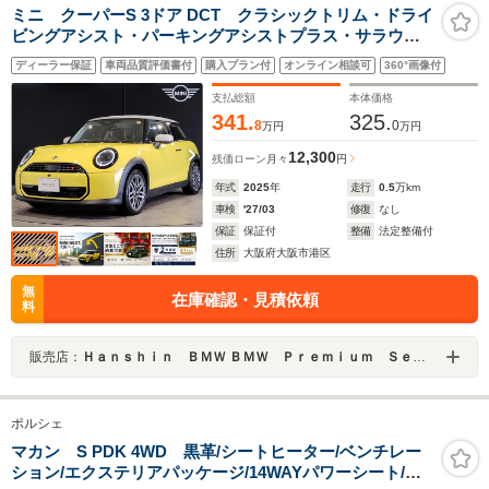
ミニ クーパーS 3ドア DCT クラシックトリム・ドライ
ビングアシスト・パーキングアシストプラス・サラウン
ドビュー・純正HDDナビ・アップルカープレイ・アンド
ディーラー保証
車両品質評価書付
購入プラン付
オンライン相談可
360°画像付
ロイドオート・シートヒーター・ハンドルヒーター・ア
ダプティブLEDヘッドライト・
支払総額
本体価格
341.
325.
8
0
万円
万円
12,300
残価ローン
月々
円
年式
2025
年
走行
0.5
万km
車検
'27/03
修復
なし
保証
保証付
整備
法定整備付
住所
大阪府大阪市港区
無
在庫確認・見積依頼
料
販売店：
Ｈａｎｓｈｉｎ ＢＭＷ ＢＭＷ Ｐｒｅｍｉｕｍ Ｓｅｌｅｃｔｉｏｎ 大阪ベイ
ポルシェ
マカン S PDK 4WD 黒革/シートヒーター/ベンチレー
ション/エクステリアパッケージ/14WAYパワーシート/パ