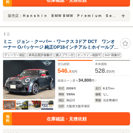
在庫確認・見積依頼
料
販売店：
Ｈａｎｓｈｉｎ ＢＭＷ ＢＭＷ Ｐｒｅｍｉｕｍ Ｓｅｌｅｃｔｉｏｎ 大阪ベイ
ミニ
ミニ ジョン・クーパー・ワークス 3ドア DCT ワンオ
ーナー Oパッケージ 純正OP18インチアルミホイールプラ
イバシーガラス 電動シート シートヒーター ステアリング
ディーラー保証
車両品質評価書付
購入プラン付
オンライン相談可
360°画像付
ヒーター ハーマンカードンスピーカー 全周囲カメラ ア
クティブクルーズコントロール
支払総額
本体価格
546.
528.
9
0
万円
万円
34,800
残価ローン
月々
円
年式
2026
年
走行
0.2
万km
車検
'29/04
修復
なし
保証
保証付
整備
法定整備付
住所
大阪府大阪市港区
無
在庫確認・見積依頼
料