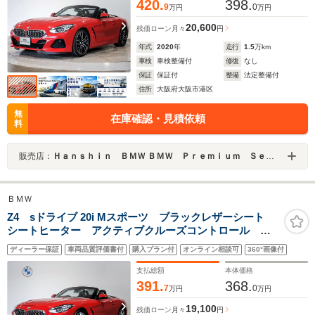
420.
398.
9
0
万円
万円
20,600
残価ローン
月々
円
年式
2020
年
走行
1.5
万km
車検
車検整備付
修復
なし
保証
保証付
整備
法定整備付
住所
大阪府大阪市港区
無
在庫確認・見積依頼
料
販売店：
Ｈａｎｓｈｉｎ ＢＭＷ ＢＭＷ Ｐｒｅｍｉｕｍ Ｓｅｌｅｃｔｉｏｎ 大阪ベイ
ＢＭＷ
Z4 sドライブ 20i Mスポーツ ブラックレザーシート
シートヒーター アクティブクルーズコントロール ラ
イブコックピット LEDヘッドライト 純正18インチア
ディーラー保証
車両品質評価書付
購入プラン付
オンライン相談可
360°画像付
ロイホイール ドライビングアシスト バックカメラ
純正HDDナビ ミラーETC
支払総額
本体価格
391.
368.
7
0
万円
万円
19,100
残価ローン
月々
円