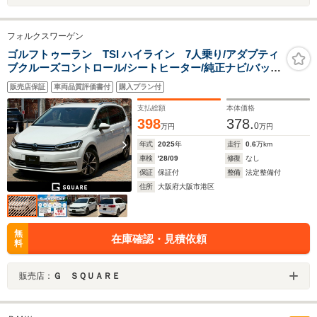
フォルクスワーゲン
ゴルフトゥーラン TSI ハイライン 7人乗り/アダプティ
ブクルーズコントロール/シートヒーター/純正ナビ/バック
モニター/レーンアシスト/サイドアシスト/フロントアシス
販売店保証
車両品質評価書付
購入プラン付
ト(衝突被害軽減ブレーキ)/ブラインドスポットモニター/
パドルシフト/ETC
支払総額
本体価格
398
378.
0
万円
万円
年式
2025
年
走行
0.6
万km
車検
'28/09
修復
なし
保証
保証付
整備
法定整備付
住所
大阪府大阪市港区
無
在庫確認・見積依頼
料
販売店：
Ｇ ＳＱＵＡＲＥ