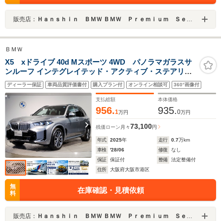
販売店：
Ｈａｎｓｈｉｎ ＢＭＷ ＢＭＷ Ｐｒｅｍｉｕｍ Ｓｅｌｅｃｔｉｏｎ 大阪ベイ
ＢＭＷ
X5 xドライブ 40d Mスポーツ 4WD パノラマガラスサ
ンルーフ インテグレイテッド・アクティブ・ステアリン
グ ハーマンカードンスピーカー エアサス 純正地デジ カ
ディーラー保証
車両品質評価書付
購入プラン付
オンライン相談可
360°画像付
ーブドディスプレイ ベンチレーションシート シートヒー
ター アイコニックグロー
支払総額
本体価格
956.
935.
1
0
万円
万円
73,100
残価ローン
月々
円
年式
2025
年
走行
0.7
万km
車検
'28/06
修復
なし
保証
保証付
整備
法定整備付
住所
大阪府大阪市港区
無
在庫確認・見積依頼
料
販売店：
Ｈａｎｓｈｉｎ ＢＭＷ ＢＭＷ Ｐｒｅｍｉｕｍ Ｓｅｌｅｃｔｉｏｎ 大阪ベイ