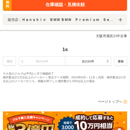
無
在庫確認・見積依頼
料
販売店：
Ｈａｎｓｈｉｎ ＢＭＷ ＢＭＷ Ｐｒｅｍｉｕｍ Ｓｅｌｅｃｔｉｏｎ 大阪ベイ
大阪市港区の中古車
1
/6
最初
前の30件
次の30件
最後
※人気のクルマは平均1ヶ月で掲載終了
物件数合計1万台以上のメーカー｜算出データ期間：2024年9月～11月｜内容：物件数合計1万
台以上のメーカーのうち、掲載が終了した物件数が1,000台以上の場合
ページトップへ