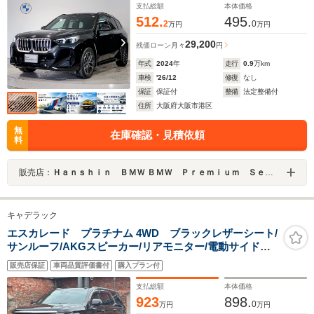
イト 全周囲カメラ 電動パワーシート 純正18インチ
支払総額
本体価格
AW
512.
495.
2
0
万円
万円
29,200
残価ローン
月々
円
年式
2024
年
走行
0.9
万km
車検
'26/12
修復
なし
保証
保証付
整備
法定整備付
住所
大阪府大阪市港区
無
在庫確認・見積依頼
料
販売店：
Ｈａｎｓｈｉｎ ＢＭＷ ＢＭＷ Ｐｒｅｍｉｕｍ Ｓｅｌｅｃｔｉｏｎ 大阪ベイ
キャデラック
エスカレード プラチナム 4WD ブラックレザーシート/
サンルーフ/AKGスピーカー/リアモニター/電動サイドス
テップ/クールボックス/ナイトビジョン/ヘッドアップディ
販売店保証
車両品質評価書付
購入プラン付
スプレイ/アンビエントライト/360度カメラ/アダプティブ
クルーズコントロール/ETC
支払総額
本体価格
923
898.
0
万円
万円