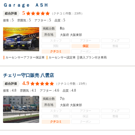
Ｇａｒａｇｅ ＡＳＨ
5
（クチコミ件数：
23
件）
総合評価
5
5
5
5
接客：
雰囲気：
アフター：
品質：
8
掲載台数
台
所在地
大阪府 大阪東部
スタッフ
アフター
フェア
買取
保証
整備
クチコミ
クーポン
カーセンサーアフター保証車
カーセンサー認定車
購入プラン付き車両
チェリー守口販売 八雲店
4.9
（クチコミ件数：
15
件）
総合評価
4.8
4.1
4.6
4.8
接客：
雰囲気：
アフター：
品質：
7
掲載台数
台
所在地
大阪府 大阪東部
スタッフ
アフター
フェア
買取
保証
整備
クチコミ
クーポン