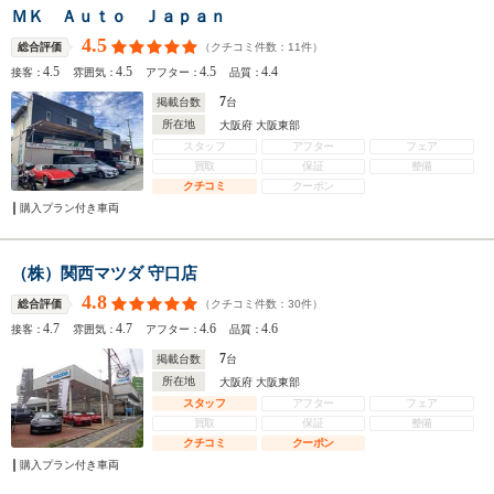
ＭＫ Ａｕｔｏ Ｊａｐａｎ
4.5
（クチコミ件数：
11
件）
総合評価
4.5
4.5
4.5
4.4
接客：
雰囲気：
アフター：
品質：
7
掲載台数
台
所在地
大阪府 大阪東部
スタッフ
アフター
フェア
買取
保証
整備
クチコミ
クーポン
購入プラン付き車両
（株）関西マツダ 守口店
4.8
（クチコミ件数：
30
件）
総合評価
4.7
4.7
4.6
4.6
接客：
雰囲気：
アフター：
品質：
7
掲載台数
台
所在地
大阪府 大阪東部
スタッフ
アフター
フェア
買取
保証
整備
クチコミ
クーポン
購入プラン付き車両