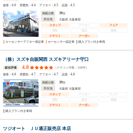
4.6
4.4
4.5
4.5
接客：
雰囲気：
アフター：
品質：
39
掲載台数
台
所在地
大阪府 大阪東部
スタッフ
アフター
フェア
買取
保証
整備
クチコミ
クーポン
カーセンサーアフター保証車
カーセンサー認定車
購入プラン付き車両
（株）スズキ自販関西 スズキアリーナ守口
4.8
（クチコミ件数：
168
件）
総合評価
4.8
4.7
4.7
4.8
接客：
雰囲気：
アフター：
品質：
39
掲載台数
台
所在地
大阪府 大阪東部
スタッフ
アフター
フェア
買取
保証
整備
クチコミ
クーポン
購入プラン付き車両
ツジオート ＪＵ適正販売店 本店