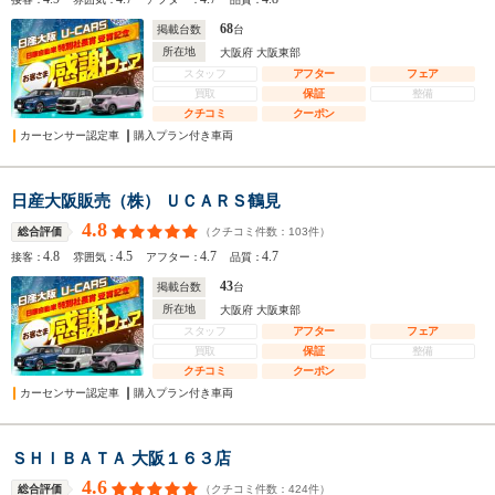
68
掲載台数
台
所在地
大阪府 大阪東部
スタッフ
アフター
フェア
買取
保証
整備
クチコミ
クーポン
カーセンサー認定車
購入プラン付き車両
日産大阪販売（株） ＵＣＡＲＳ鶴見
4.8
（クチコミ件数：
103
件）
総合評価
4.8
4.5
4.7
4.7
接客：
雰囲気：
アフター：
品質：
43
掲載台数
台
所在地
大阪府 大阪東部
スタッフ
アフター
フェア
買取
保証
整備
クチコミ
クーポン
カーセンサー認定車
購入プラン付き車両
ＳＨＩＢＡＴＡ 大阪１６３店
4.6
（クチコミ件数：
424
件）
総合評価