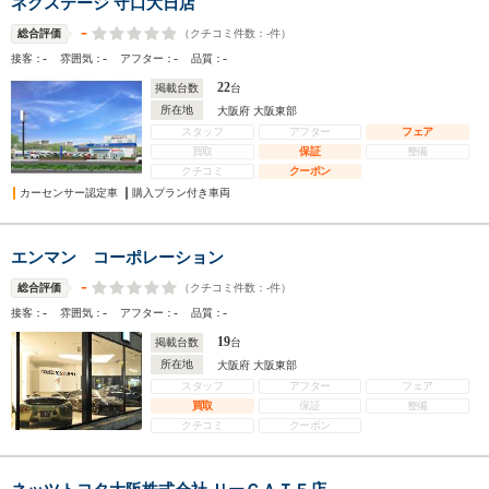
ネクステージ 守口大日店
-
（クチコミ件数：
-
件）
総合評価
-
-
-
-
接客：
雰囲気：
アフター：
品質：
22
掲載台数
台
所在地
大阪府 大阪東部
スタッフ
アフター
フェア
買取
保証
整備
クチコミ
クーポン
カーセンサー認定車
購入プラン付き車両
エンマン コーポレーション
-
（クチコミ件数：
-
件）
総合評価
-
-
-
-
接客：
雰囲気：
アフター：
品質：
19
掲載台数
台
所在地
大阪府 大阪東部
スタッフ
アフター
フェア
買取
保証
整備
クチコミ
クーポン