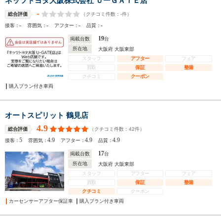
ネッツトヨタ大阪株式会社 ＵーＧＡＴＥ店
-
（クチコミ件数：
-
件）
総合評価
-
-
-
-
接客：
雰囲気：
アフター：
品質：
19
掲載台数
台
所在地
大阪府 大阪東部
スタッフ
アフター
フェア
買取
保証
整備
クチコミ
クーポン
購入プラン付き車両
オートスピリット 鶴見店
4.9
（クチコミ件数：
42
件）
総合評価
5
4.9
4.9
4.9
接客：
雰囲気：
アフター：
品質：
17
掲載台数
台
所在地
大阪府 大阪東部
スタッフ
アフター
フェア
買取
保証
整備
クチコミ
クーポン
カーセンサーアフター保証車
購入プラン付き車両