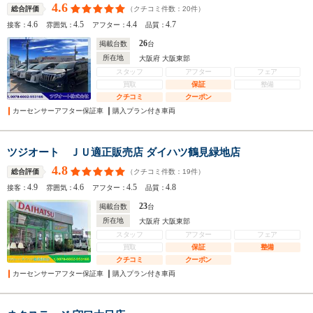
4.6
（クチコミ件数：
20
件）
総合評価
4.6
4.5
4.4
4.7
接客：
雰囲気：
アフター：
品質：
26
掲載台数
台
所在地
大阪府 大阪東部
スタッフ
アフター
フェア
買取
保証
整備
クチコミ
クーポン
カーセンサーアフター保証車
購入プラン付き車両
ツジオート ＪＵ適正販売店 ダイハツ鶴見緑地店
4.8
（クチコミ件数：
19
件）
総合評価
4.9
4.6
4.5
4.8
接客：
雰囲気：
アフター：
品質：
23
掲載台数
台
所在地
大阪府 大阪東部
スタッフ
アフター
フェア
買取
保証
整備
クチコミ
クーポン
カーセンサーアフター保証車
購入プラン付き車両