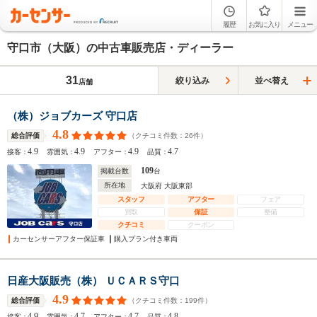
履歴
お気に入り
メニュー
守口市（大阪）の中古車販売店・ディーラー
31
絞り込み
並べ替え
店舗
（株）ジョブカーズ 守口店
4.8
（クチコミ件数：
26
件）
総合評価
4.9
4.9
4.9
4.7
接客：
雰囲気：
アフター：
品質：
109
掲載台数
台
所在地
大阪府 大阪東部
スタッフ
アフター
フェア
買取
保証
整備
クチコミ
クーポン
カーセンサーアフター保証車
購入プラン付き車両
日産大阪販売（株） ＵＣＡＲＳ守口
4.9
（クチコミ件数：
199
件）
総合評価
4.9
4.7
4.7
4.8
接客：
雰囲気：
アフター：
品質：