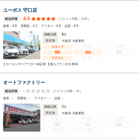
ユーポス 守口店
4.6
（クチコミ件数：
23
件）
総合評価
4.8
4.5
4.6
4.9
接客：
雰囲気：
アフター：
品質：
6
掲載台数
台
所在地
大阪府 大阪東部
スタッフ
アフター
フェア
買取
保証
整備
クチコミ
クーポン
カーセンサーアフター保証車
購入プラン付き車両
オートファクトリー
-
（クチコミ件数：
-
件）
総合評価
-
-
-
-
接客：
雰囲気：
アフター：
品質：
5
掲載台数
台
所在地
大阪府 大阪東部
スタッフ
アフター
フェア
買取
保証
整備
クチコミ
クーポン