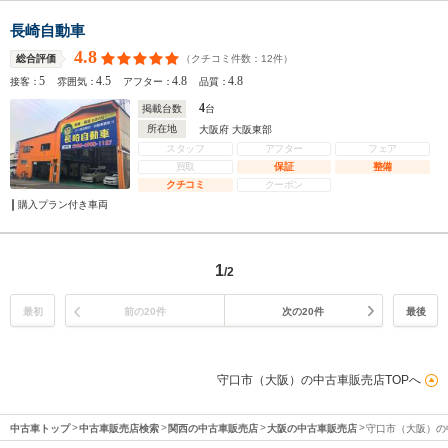
長崎自動車
4.8
（クチコミ件数：
12
件）
総合評価
5
4.5
4.8
4.8
接客：
雰囲気：
アフター：
品質：
4
掲載台数
台
所在地
大阪府 大阪東部
スタッフ
アフター
フェア
買取
保証
整備
クチコミ
クーポン
購入プラン付き車両
1
/2
最初
前の20件
次の20件
最後
守口市（大阪）の中古車販売店TOPへ
中古車トップ
中古車販売店検索
関西の中古車販売店
大阪の中古車販売店
守口市（大阪）の