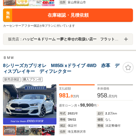
住所
富山県富山市
無
在庫確認・見積依頼
料
カーセンサーアフター保証がBプランに付いています
販売店：
ハッピー＆ドリーム ー夢と幸せの取扱い店ー フラット７富山
ＢＭＷ
8シリーズカブリオレ M850i xドライブ 4WD 赤革 デ
ィスプレイキー ディフレクター
販売店保証
購入プラン付
支払総額
本体価格
981.
958.
9
0
万円
万円
98,900
通常ローン
月々
円
年式
2021
年
走行
2.2
万km
車検
'26/11
修復
なし
保証
保証付
整備
法定整備付
住所
埼玉県所沢市