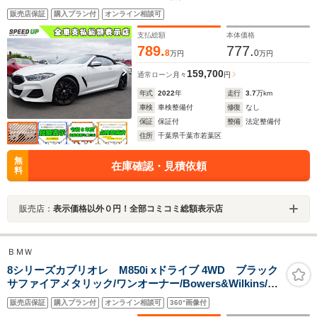
オーナー MスポーツPKGプロ カーボンファイバーイ
販売店保証
購入プラン付
オンライン相談可
ンテリア Pアシストプラス ナビ 地デジ 360°カメ
ラ スマキー ETC メリノレザー レーザーライト
支払総額
本体価格
20AW
789.
777.
8
0
万円
万円
159,700
通常ローン
月々
円
年式
2022
年
走行
3.7
万km
車検
車検整備付
修復
なし
保証
保証付
整備
法定整備付
住所
千葉県千葉市若葉区
無
在庫確認・見積依頼
料
販売店：
表示価格以外０円！全部コミコミ総額表示店
ＢＭＷ
8シリーズカブリオレ M850i xドライブ 4WD ブラック
サファイアメタリック/ワンオーナー/Bowers&Wilkins/エ
クステリアカラー/エクステンドレザーメリノ/OP20イン
販売店保証
購入プラン付
オンライン相談可
360°画像付
チAW/Mスポーツブレ-キ/BMWレーザ-ライト/Carplay/パ