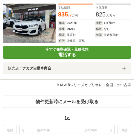
支払総額
本体価格
835.
825.
7
0
万円
万円
年式
2021
年
走行
1.5
万km
車検
'26/10
修復
なし
保証
保証付
整備
法定整備付
住所
沖縄県中頭郡
今すぐ在庫確認・見積依頼
電話する
販売店：
ナカダ自動車商会
ＢＭＷ 8シリーズカブリオレ（全国）の中古車
物件更新時にメールを受け取る
1
/1
最初
前の30件
次の30件
最後