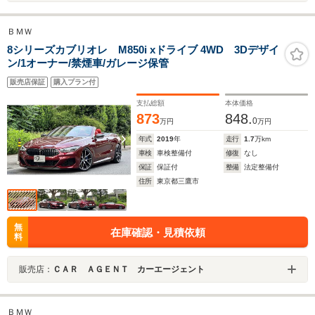
ＢＭＷ
8シリーズカブリオレ M850i xドライブ 4WD 3Dデザイ
ン/1オーナー/禁煙車/ガレージ保管
販売店保証
購入プラン付
支払総額
本体価格
873
848.
0
万円
万円
年式
2019
年
走行
1.7
万km
車検
車検整備付
修復
なし
保証
保証付
整備
法定整備付
住所
東京都三鷹市
無
在庫確認・見積依頼
料
販売店：
ＣＡＲ ＡＧＥＮＴ カーエージェント
ＢＭＷ