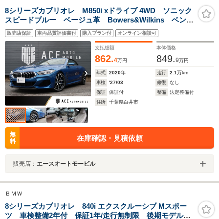
8シリーズカブリオレ M850i xドライブ 4WD ソニック
スピードブルー ベージュ革 Bowers&Wilkins ベンチ
レーション シートヒーター HUD エアスカーフ ク
販売店保証
車両品質評価書付
購入プラン付
オンライン相談可
リスタルシフトノブ 20インチアルミホイール 電動ト
ランク 全周囲カメラ
支払総額
本体価格
862.
849.
4
9
万円
万円
年式
2020
年
走行
2.1
万km
車検
'27/03
修復
なし
保証
保証付
整備
法定整備付
住所
千葉県白井市
無
在庫確認・見積依頼
料
販売店：
エースオートモービル
ＢＭＷ
8シリーズカブリオレ 840i エクスクルーシブ Mスポー
ツ 車検整備2年付 保証1年/走行無制限 後期モデル 1