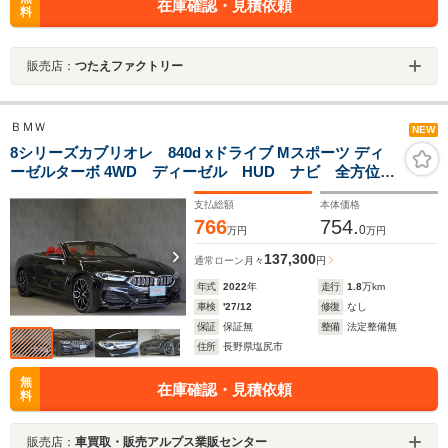
在庫確認・見積依頼
料
販売店：
つたえファクトリー
ＢＭＷ
NEW
8シリーズカブリオレ 840d xドライブ Mスポーツ ディ
ーゼルターボ 4WD ディーゼル HUD ナビ 全方位カ
メラ ETC ドラレコ ハーマンカードン ワイヤレス
支払総額
本体価格
充電 パドルシフト
766
754.
0
万円
万円
137,300
通常ローン
月々
円
年式
2022
年
走行
1.8
万km
車検
'27/12
修復
なし
保証
保証無
整備
法定整備無
住所
長野県塩尻市
無
在庫確認・見積依頼
料
販売店：
車買取・販売アルプス業販センター