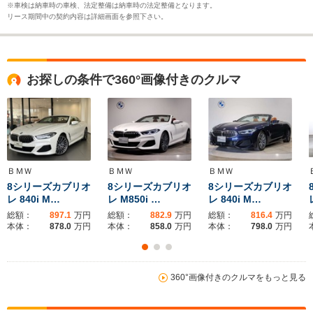
※車検は納車時の車検、法定整備は納車時の法定整備となります。
リース期間中の契約内容は詳細画面を参照下さい。
お探しの条件で360°画像付きのクルマ
ＢＭＷ
ＢＭＷ
ＢＭＷ
8シリーズカブリオ
8シリーズカブリオ
8シリーズカブリオ
レ 840i M…
レ M850i …
レ 840i M…
総額：
897.1
万円
総額：
882.9
万円
総額：
816.4
万円
本体：
878.0
万円
本体：
858.0
万円
本体：
798.0
万円
360°画像付きのクルマをもっと見る