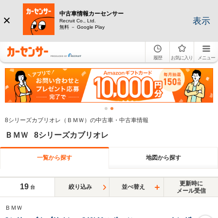
中古車情報カーセンサー
表示
Recruit Co., Ltd.
無料 － Google Play
履歴
お気に入り
メニュー
8シリーズカブリオレ（ＢＭＷ）の中古車・中古車情報
ＢＭＷ 8シリーズカブリオレ
一覧から探す
地図から探す
更新時に
19
絞り込み
並べ替え
台
メール受信
ＢＭＷ