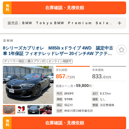
無
在庫確認・見積依頼
料
販売店：
ＢＭＷ Ｔｏｋｙｏ ＢＭＷ Ｐｒｅｍｉｕｍ Ｓｅｌｅｃｔｉｏｎ ＴｏｋｙｏＢａｙ
ＢＭＷ
8シリーズカブリオレ M850i xドライブ 4WD 認定中古
車 1年保証 フィオナレッドレザー 20インチAW アクティ
ブクルーズコントロール B&Wスピーカー 全周囲カメラ
ディーラー保証
購入プラン付
オンライン相談可
前後センサー レーザーライト パドルシフト 衝突軽減 車
線逸脱 ヘッドアップディスプレイ
支払総額
本体価格
857.
833.
7
0
万円
万円
59,800
残価ローン
月々
円
年式
2019
年
走行
3.1
万km
車検
'27/05
修復
なし
保証
保証付
整備
法定整備無
住所
神奈川県川崎市麻生区
無
在庫確認・見積依頼
料