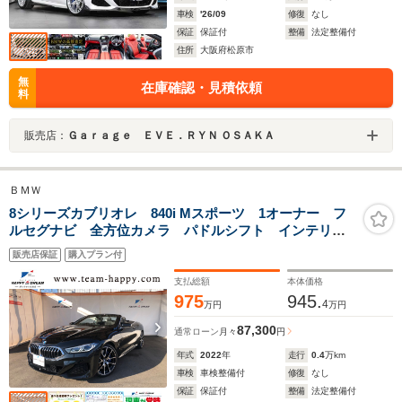
車検
'26/09
修復
なし
保証
保証付
整備
法定整備付
住所
大阪府松原市
無
在庫確認・見積依頼
料
販売店：
Ｇａｒａｇｅ ＥＶＥ．ＲＹＮ ＯＳＡＫＡ
ＢＭＷ
8シリーズカブリオレ 840i Mスポーツ 1オーナー フ
ルセグナビ 全方位カメラ パドルシフト インテリジ
ェントセーフティ 歩行者検知 パワーシート オート
販売店保証
購入プラン付
ライト シートエアコン AppleCarPlay ETC ACC
LEDライト 電動オープン 黒革 純正AW
支払総額
本体価格
975
945.
4
万円
万円
87,300
通常ローン
月々
円
年式
2022
年
走行
0.4
万km
車検
車検整備付
修復
なし
保証
保証付
整備
法定整備付