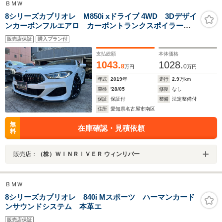
ＢＭＷ
8シリーズカブリオレ M850i xドライブ 4WD 3Dデザイ
ンカーボンフルエアロ カーボントランクスポイラー
TV-KIT フォージアート鍛造21インチ 前後低ダストブレ
販売店保証
購入プラン付
ーキパッド
支払総額
本体価格
1043.
1028.
8
0
万円
万円
年式
2019
年
走行
2.9
万km
車検
'28/05
修復
なし
保証
保証付
整備
法定整備付
住所
愛知県名古屋市南区
無
在庫確認・見積依頼
料
販売店：
（株）ＷＩＮＲＩＶＥＲ ウィンリバー
ＢＭＷ
8シリーズカブリオレ 840i Mスポーツ ハーマンカード
ンサウンドシステム 本革エ
販売店保証