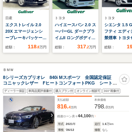
日産
トヨタ
トヨタ
エクストレイル 2.0
ハイエースバン 2.0 ス
シエンタ 1.5 
20X エマージェンシ
ーパーGL ダークプラ
フティ エディ
ーブレーキパッケージ
イムII ロングボディ
禁煙車 トヨタ
2列車 黒革シート 純
禁煙 モデリスタエア
ティセンス 純正
118
317
1
総額：
.8
万円
総額：
.2
万円
総額：
正ナビTV 360カメラ
ロ 純正ナビ パノラ
インチフリッ
シートヒーター クル
ミックビューモニタ
モニター 純正
ーズコントロール 衝
ー 両側電動ドア デ
SDナビ 全方
ＢＭＷ
突軽減ブレーキ レー
ジタルインナーミラ
両側パワース
ンアシスト オートラ
ー トヨタセーフティ
ア LEDヘッ
8シリーズカブリオレ 840i Mスポーツ 全国認定保証
コニャックレザー FヒートコンフォートPKG シートヒ
イト LEDヘッドライ
センス ウッドコンビ
シートヒーター
ーター エアーカラー ステアリングヒーター
ト スマートキー プッ
ステアリング ステア
アリングヒータ
ディーラー保証
車両品質評価書付
購入プラン付
オンライン相談可
360°画像付
harman/kardonスピーカー 純正ナビ Bluetooth 全周
シュスタート ETC
リングスイッチ ハー
後コーナーセ
囲カメラ ACC HUD 電動トランク
支払総額
本体価格
フレザーシート ドラ
816.
798.
4
0
万円
万円
レコ
44,100
残価ローン
月々
円
年式
2021
年
走行
1.6
万km
車検
'26/12
修復
なし