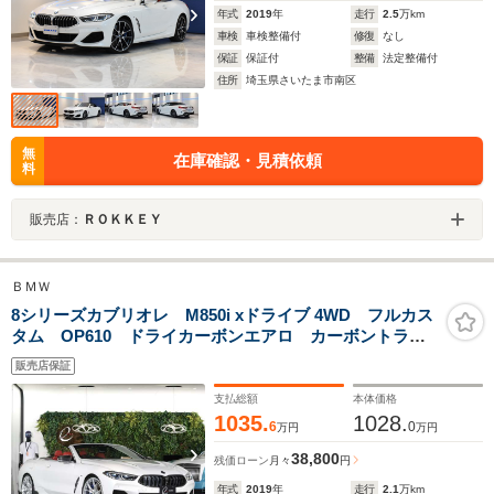
年式
2019
年
走行
2.5
万km
車検
車検整備付
修復
なし
保証
保証付
整備
法定整備付
住所
埼玉県さいたま市南区
無
在庫確認・見積依頼
料
販売店：
ＲＯＫＫＥＹ
ＢＭＷ
8シリーズカブリオレ M850i xドライブ 4WD フルカス
タム OP610 ドライカーボンエアロ カーボントラン
クスポイラー Individualエクステンドレザーメリノ メ
販売店保証
タリックペイント Bowers&Willkinsダイヤモンドサラ
ウンドサウンド
支払総額
本体価格
1035.
1028.
6
0
万円
万円
38,800
残価ローン
月々
円
年式
2019
年
走行
2.1
万km