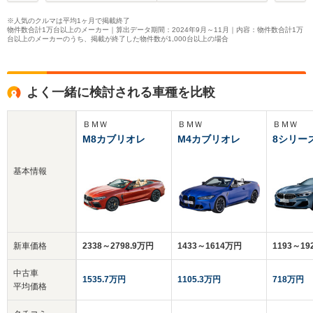
※人気のクルマは平均1ヶ月で掲載終了
物件数合計1万台以上のメーカー｜算出データ期間：2024年9月～11月｜内容：物件数合計1万
台以上のメーカーのうち、掲載が終了した物件数が1,000台以上の場合
よく一緒に検討される車種を比較
ＢＭＷ
ＢＭＷ
ＢＭＷ
M8カブリオレ
M4カブリオレ
8シリー
基本情報
新車価格
2338～2798.9万円
1433～1614万円
1193～1
中古車
1535.7万円
1105.3万円
718万円
平均価格