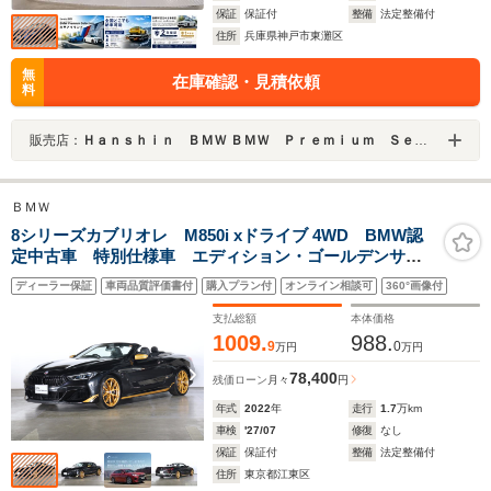
保証
保証付
整備
法定整備付
住所
兵庫県神戸市東灘区
無
在庫確認・見積依頼
料
販売店：
Ｈａｎｓｈｉｎ ＢＭＷ ＢＭＷ Ｐｒｅｍｉｕｍ Ｓｅｌｅｃｔｉｏｎ 六甲アイランド
ＢＭＷ
8シリーズカブリオレ M850i xドライブ 4WD BMW認
定中古車 特別仕様車 エディション・ゴールデンサン
ダー 20インチ・アロイホイール B&Wオーディオ・シ
ディーラー保証
車両品質評価書付
購入プラン付
オンライン相談可
360°画像付
ステム
支払総額
本体価格
1009.
988.
9
0
万円
万円
78,400
残価ローン
月々
円
年式
2022
年
走行
1.7
万km
車検
'27/07
修復
なし
保証
保証付
整備
法定整備付
住所
東京都江東区