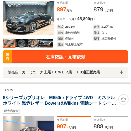
ーキングアシストプラス/ベンチレーション
支払総額
本体価格
897
879.
1
万円
万円
45,800
通常ローン
月々
円
年式
2021
年
走行
2.2
万km
車検
車検整備無
修復
なし
保証
保証付
整備
法定整備付
住所
埼玉県上尾市
無
在庫確認・見積依頼
料
販売店：
カーミニーク 上尾ＴＯＷＥＲ店 ＪＵ適正販売店
ＢＭＷ
8シリーズカブリオレ M850i xドライブ 4WD ミネラル
ホワイト 黒赤レザー Bowers&Wilkins 電動シート シート
ヒーター ベンチレーション エアスカーフ
販売店保証
支払総額
本体価格
907.
888.
3
0
万円
万円