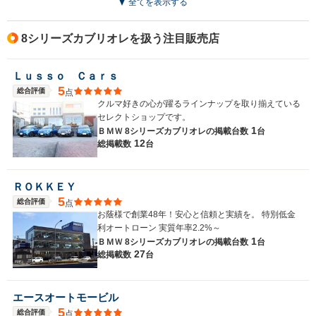
全てを表示する
8シリーズカブリオレを扱う注目販売店
Ｌｕｓｓｏ Ｃａｒｓ
5
総合評価
点
クルマ好きの心が躍るラインナップを取り揃えている
セレクトショップです。
1
ＢＭＷ 8シリーズカブリオレの
掲載台数
台
12
総掲載数
台
ＲＯＫＫＥＹ
5
総合評価
点
お蔭様で創業48年！安心と信頼と実績を。 特別低金
利オートローン 実質年率2.2%～
1
ＢＭＷ 8シリーズカブリオレの
掲載台数
台
27
総掲載数
台
エースオートモービル
5
総合評価
点