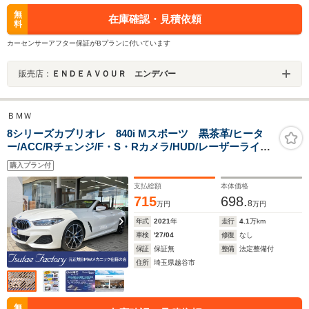
無
在庫確認・見積依頼
料
カーセンサーアフター保証がBプランに付いています
販売店：
ＥＮＤＥＡＶＯＵＲ エンデバー
ＢＭＷ
8シリーズカブリオレ 840i Mスポーツ 黒茶革/ヒータ
ー/ACC/Rチェンジ/F・S・Rカメラ/HUD/レーザーライト/
インテリジェントセーフティー/PWトランク/ハーマンカ
購入プラン付
ードン/エアカラー/パドル/ソフトクローズ/PDC/HDDナ
ビ/タッチモニター/TV/BT/スクリーンM
支払総額
本体価格
715
698.
8
万円
万円
年式
2021
年
走行
4.1
万km
車検
'27/04
修復
なし
保証
保証無
整備
法定整備付
住所
埼玉県越谷市
無