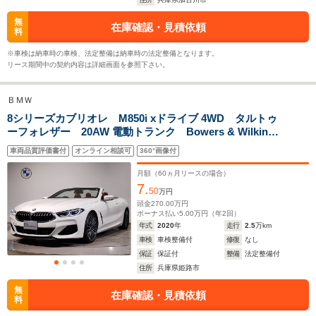
└市街地:6.4～
└市街地:5
WLTCモード
6.6km/L
9.9km/L
-
無
在庫確認・見積依頼
燃費
└郊外:9.9～10.0km/L
└郊外:8.6
料
└高速道路:11.7～
└高速道路:
※車検は納車時の車検、法定整備は納車時の法定整備となります。
11.8km/L
14.9km/L
リース期間中の契約内容は詳細画面を参照下さい。
排気量
4394cc
2992cc
2992～43
ＢＭＷ
駆動方式
4WD
4WD
4WD、FR
8シリーズカブリオレ M850i xドライブ 4WD タルトゥ
ーフォレザー 20AW 電動トランク Bowers & Wilkins
サウンド ベンチレーションシート シートヒーター
車両品質評価書付
オンライン相談可
360°画像付
クリスタルシフト 全周囲カメラ アンビエントライ
ト ACC ドライビングアシスト
月額（
60
ヵ月リースの場合）
7.
50
万円
頭金
270.00
万円
ボーナス払い
5.00
万円（年
2
回）
年式
2020
年
走行
2.5
万km
車検
車検整備付
修復
なし
保証
保証付
整備
法定整備付
住所
兵庫県姫路市
無
在庫確認・見積依頼
料