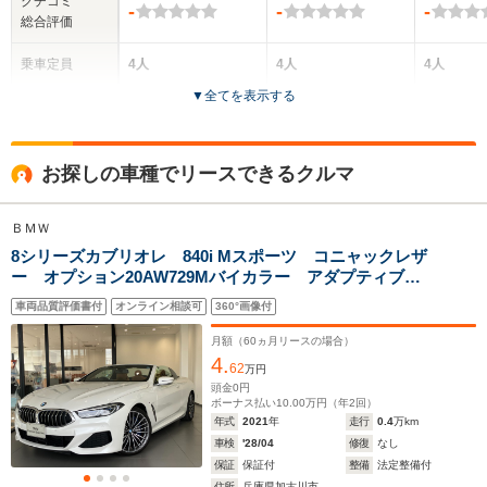
クチコミ
-
-
-
総合評価
乗車定員
4人
4人
4人
▼
全てを表示する
ドア数
2ドア
2ドア
2ドア
全高
全高
全高
お探しの車種でリースできるクルマ
1.36m
1.4m
1.34m
ＢＭＷ
8シリーズカブリオレ 840i Mスポーツ コニャックレザ
全幅
全幅
全
サイズ
ー オプション20AW729Mバイカラー アダプティブM
1.91m
1.89m
1
全長
全長
(全長x全幅x全高)
サス レーザーライト パーキングアシストプラス ス
4.87m
4.81m
4.
車両品質評価書付
オンライン相談可
360°画像付
テアリングサポート エアカラー クラフテッドクリス
タルフィニッシュ ソフトクローズドア
月額（
60
ヵ月リースの場合）
4.
62
万円
ホイールベース
ホイールベース
ホイー
頭金
0
円
-m
-m
ボーナス払い
10.00
万円（年
2
回）
年式
2021
年
走行
0.4
万km
車検
'28/04
修復
なし
保証
保証付
整備
法定整備付
9.6km/L
8.1～12.5
住所
兵庫県加古川市