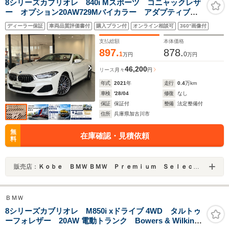
8シリーズカブリオレ 840i Mスポーツ コニャックレザ
ー オプション20AW729Mバイカラー アダプティブM
サス レーザーライト パーキングアシストプラス ス
ディーラー保証
車両品質評価書付
購入プラン付
オンライン相談可
360°画像付
テアリングサポート エアカラー クラフテッドクリス
タルフィニッシュ ソフトクローズドア
支払総額
本体価格
897.
878.
1
0
万円
万円
46,200
リース
月々
円
年式
2021
年
走行
0.4
万km
車検
'28/04
修復
なし
保証
保証付
整備
法定整備付
住所
兵庫県加古川市
無
在庫確認・見積依頼
料
販売店：
Ｋｏｂｅ ＢＭＷ ＢＭＷ Ｐｒｅｍｉｕｍ Ｓｅｌｅｃｔｉｏｎ 加古川
ＢＭＷ
8シリーズカブリオレ M850i xドライブ 4WD タルトゥ
ーフォレザー 20AW 電動トランク Bowers & Wilkins