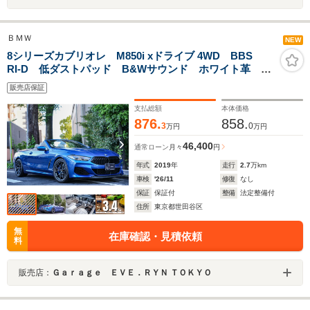
ＢＭＷ
NEW
8シリーズカブリオレ M850i xドライブ 4WD BBS
RI-D 低ダストパッド B&Wサウンド ホワイト革 ポ
テンザ ディクセル低ダストブレーキパッド ブラック
販売店保証
グリル メッキモールブラックアウト レーザーヘッド
ライト パーキング・アシスト・プラス
支払総額
本体価格
876.
858.
3
0
万円
万円
46,400
通常ローン
月々
円
年式
2019
年
走行
2.7
万km
車検
'26/11
修復
なし
保証
保証付
整備
法定整備付
住所
東京都世田谷区
無
在庫確認・見積依頼
料
販売店：
Ｇａｒａｇｅ ＥＶＥ．ＲＹＮ ＴＯＫＹＯ