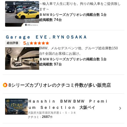
～輸入車で人生に彩りを。拘りの輸入車をご提供致し
ます～
1
ＢＭＷ 8シリーズカブリオレの
掲載台数
台
74
総掲載数
台
Ｇａｒａｇｅ ＥＶＥ．ＲＹＮ ＯＳＡＫＡ
5
総合評価
点
BMW、メルセデスベンツ他、グループ総在庫数150
台!! 全国のお客様にお届け。
1
ＢＭＷ 8シリーズカブリオレの
掲載台数
台
97
総掲載数
台
8シリーズカブリオレのクチコミ件数が多い販売店
Ｈａｎｓｈｉｎ ＢＭＷ ＢＭＷ Ｐｒｅｍｉ
ｕｍ Ｓｅｌｅｃｔｉｏｎ 大阪ベイ
大阪府大阪市港区海岸通１－５－３８
2687
クチコミ：
件