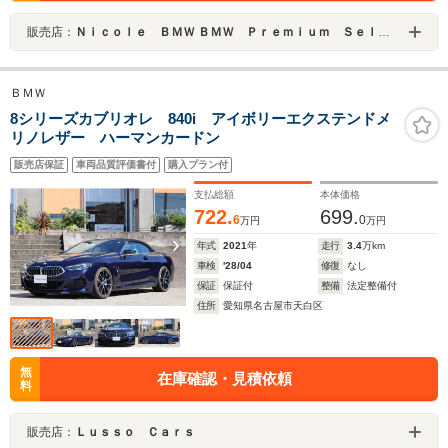
販売店：
Ｎｉｃｏｌｅ ＢＭＷ ＢＭＷ Ｐｒｅｍｉｕｍ Ｓｅｌｅｃｔｉｏｎ 新百合ケ丘
ＢＭＷ
8シリーズカブリオレ 840i アイボリーエクステンドメ
リノレザー ハーマンカードン
販売店保証
車両品質評価書付
購入プラン付
支払総額
本体価格
722.
699.
6
0
万円
万円
年式
2021
年
走行
3.4
万km
車検
'28/04
修復
なし
保証
保証付
整備
法定整備付
住所
愛知県名古屋市天白区
無
在庫確認・見積依頼
料
販売店：
Ｌｕｓｓｏ Ｃａｒｓ