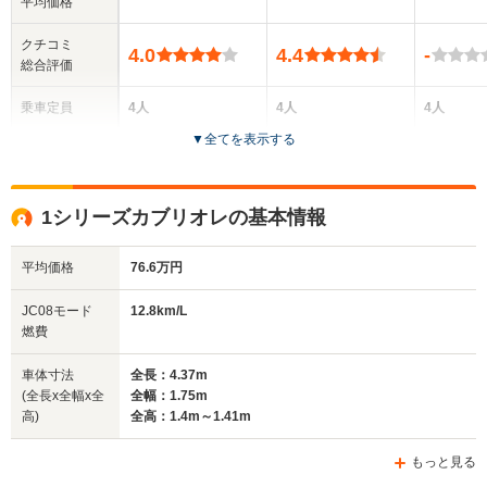
平均価格
クチコミ
4.0
4.4
-
総合評価
乗車定員
4人
4人
4人
▼
全てを表示する
ドア数
2ドア
2ドア
2ドア
全高
全高
全高
1シリーズカブリオレの基本情報
1.37m～1.39m
1.41m
1.41m
平均価格
76.6万円
全幅
全幅
全
JC08モード
12.8km/L
サイズ
1.78m
1.84m～1.85m
1.
燃費
全長
全長
(全長x全幅x全高)
4.59m～4.61m
4.58m～4.62m
4.44m
車体寸法
全長：4.37m
(全長x全幅x全
全幅：1.75m
高)
全高：1.4m～1.41m
ホイールベース
ホイールベース
ホイー
-m
-m
もっと見る