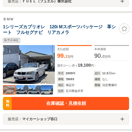
販売店：
ＦＵＥＬ（フュエル）株式会社
ＢＭＷ
1シリーズカブリオレ 120i Mスポーツパッケージ 革シ
ート フルセグナビ リアカメラ
販売店保証
支払総額
本体価格
99.
90.
3
0
万円
万円
19,100
通常ローン
月々
円
年式
2009
年
走行
11.5
万km
車検
'28/03
修復
なし
保証
保証付
整備
法定整備付
住所
石川県金沢市
無
在庫確認・見積依頼
料
販売店：
マイカーショップ谷口