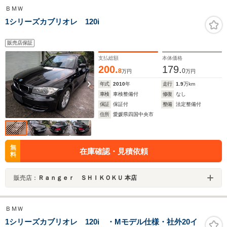
ＢＭＷ
1シリーズカブリオレ 120i
販売店保証
支払総額
本体価格
200.
179.
8
0
万円
万円
年式
2010
年
走行
1.9
万km
車検
車検整備付
修復
なし
保証
保証付
整備
法定整備付
住所
愛媛県四国中央市
無
在庫確認・見積依頼
料
販売店：
Ｒａｎｇｅｒ ＳＨＩＫＯＫＵ 本店
ＢＭＷ
1シリーズカブリオレ 120i ・Mモデル仕様・社外20イ