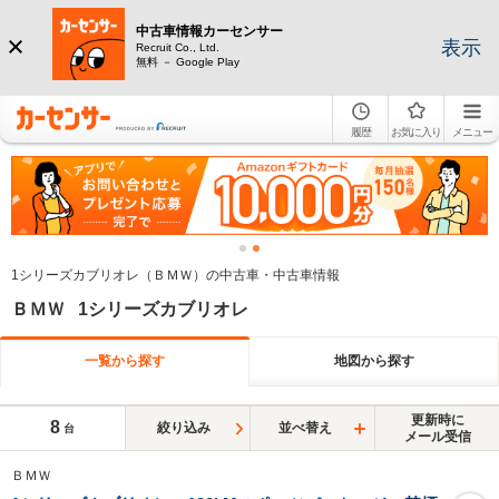
中古車情報カーセンサー
表示
Recruit Co., Ltd.
無料 － Google Play
履歴
お気に入り
メニュー
1シリーズカブリオレ（ＢＭＷ）の中古車・中古車情報
ＢＭＷ 1シリーズカブリオレ
一覧から探す
地図から探す
更新時に
8
絞り込み
並べ替え
台
メール受信
ＢＭＷ