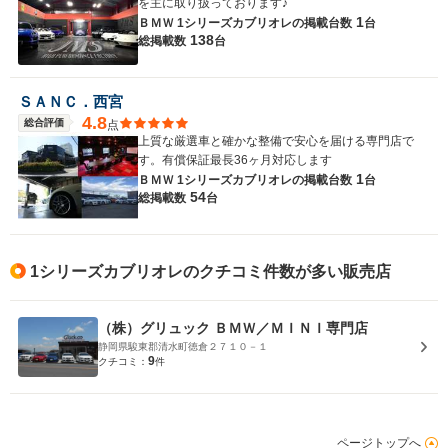
を主に取り扱っております♪
1
ＢＭＷ 1シリーズカブリオレの
掲載台数
台
138
総掲載数
台
ＳＡＮＣ．西宮
4.8
総合評価
点
上質な厳選車と確かな整備で安心を届ける専門店で
す。有償保証最長36ヶ月対応します
1
ＢＭＷ 1シリーズカブリオレの
掲載台数
台
54
総掲載数
台
1シリーズカブリオレのクチコミ件数が多い販売店
（株）グリュック ＢＭＷ／ＭＩＮＩ専門店
静岡県駿東郡清水町徳倉２７１０－１
9
クチコミ：
件
ページトップへ