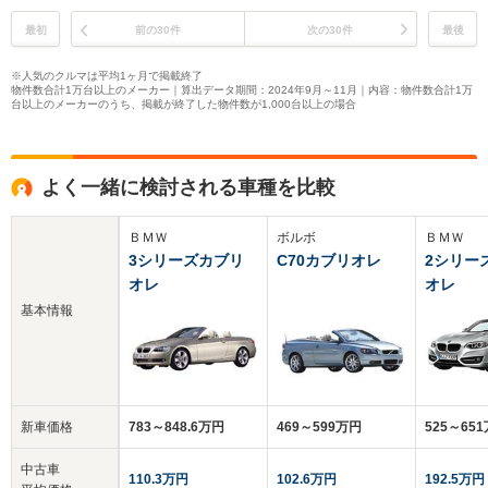
最初
前の30件
次の30件
最後
※人気のクルマは平均1ヶ月で掲載終了
物件数合計1万台以上のメーカー｜算出データ期間：2024年9月～11月｜内容：物件数合計1万
台以上のメーカーのうち、掲載が終了した物件数が1,000台以上の場合
よく一緒に検討される車種を比較
ＢＭＷ
ボルボ
ＢＭＷ
3シリーズカブリ
C70カブリオレ
2シリー
オレ
オレ
基本情報
新車価格
783～848.6万円
469～599万円
525～65
中古車
110.3万円
102.6万円
192.5万円