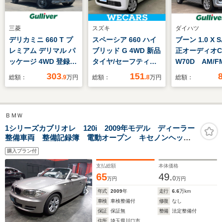
三菱
スズキ
ダイハツ
デリカミニ 660 T プ
スペーシア 660 ハイ
ブーン 1.0 X SA
レミアム デリマル パ
ブリッド G 4WD 新品
正オーディオC
ッケージ 4WD 登録済
タイヤ/セーフティサ
W70D AM/
未使用車 デリマルパ
ポート(スズキ)/車線逸
スマートアシ
303
151
総額：
.9
万円
総額：
.8
万円
総額：
ッケージ 両側電動ス
脱防止支援システ
イドリングス
ライドドア 4WD
ム/ABS/横滑り防止装
前後コーナー
ルーフレール 寒冷地
置/アイドリングスト
ー ETC ハ
ＢＭＷ
プラスパッケージ
ップ/禁煙車/エアバッ
ッドライト 
12.3インチナビ
グ 運転席/エアバッグ
ー ドアバイ
1シリーズカブリオレ 120i 2009年モデル ディーラー
整備車両 整備記録簿 電動オープン キセノンヘッド
HDMI 前後ドライブ
助手席/エアバッグ サ
ロアマット IS
ライト 社外ナビ バックカメラ 革シート プッシュ
レコーダー シートヒ
イド
購入プラン付
スタート スマートキー スペアキー ETC
ーター ステアリング
支払総額
本体価格
ヒーター
65
49.
0
万円
万円
年式
2009
年
走行
6.6
万km
車検
車検整備付
修復
なし
保証
保証無
整備
法定整備付
住所
埼玉県川口市