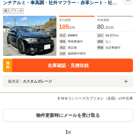
ンチアルミ・車高調・社外マフラー・赤革シート・社外
ナビ・TV・バックカメラ・ETC
購入プラン付
支払総額
本体価格
105
80.
0
万円
万円
年式
2008
年
走行
10.3
万km
車検
車検整備付
修復
なし
保証
保証無
整備
法定整備付
住所
福岡県中間市
無
在庫確認・見積依頼
料
販売店：
カスタムガレージ
ＢＭＷ 1シリーズカブリオレ（全国）の中古車
物件更新時にメールを受け取る
1
/1