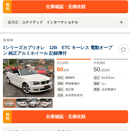
無
在庫確認・見積依頼
料
販売店：
ユナイテッド インターナショナル
ＢＭＷ
1シリーズカブリオレ 120i ETC キーレス 電動オープ
ン 純正アルミホイール 記録簿付
支払総額
本体価格
60
50.
0
万円
万円
年式
2009
年
走行
11.3
万km
車検
車検整備付
修復
なし
保証
保証無
整備
法定整備付
住所
奈良県奈良市
無
在庫確認・見積依頼
料