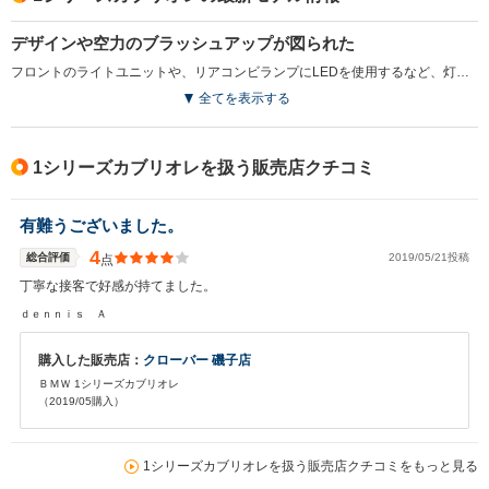
デザインや空力のブラッシュアップが図られた
フロントのライトユニットや、リアコンビランプにLEDを使用するなど、灯火類のデザインが見直された。また、ロアグリルから取り込んだ空気を放出することで、前輪の側面を空気で覆い、ホイール及びホイールアーチ周辺の乱気流を抑える空力装置、エアカーテンが採用されている。(2011.6)
全てを表示する
1シリーズカブリオレを扱う販売店クチコミ
有難うございました。
4
総合評価
2019/05/21投稿
点
丁寧な接客で好感が持てました。
ｄｅｎｎｉｓ Ａ
購入した販売店：
クローバー 磯子店
ＢＭＷ 1シリーズカブリオレ
（2019/05購入）
1シリーズカブリオレを扱う販売店クチコミをもっと見る