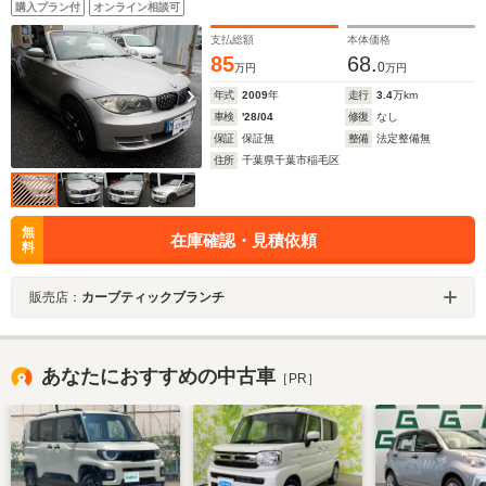
購入プラン付
オンライン相談可
支払総額
本体価格
85
68.
0
万円
万円
年式
2009
年
走行
3.4
万km
車検
'28/04
修復
なし
保証
保証無
整備
法定整備無
住所
千葉県千葉市稲毛区
無
在庫確認・見積依頼
料
販売店：
カーブティックブランチ
あなたにおすすめの中古車
［PR］