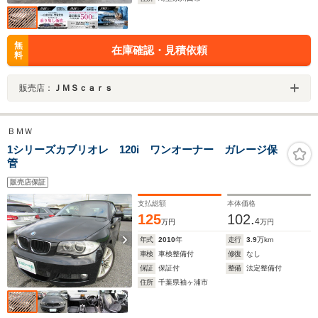
無
在庫確認・見積依頼
料
販売店：
ＪＭＳｃａｒｓ
ＢＭＷ
1シリーズカブリオレ 120i ワンオーナー ガレージ保
管
販売店保証
支払総額
本体価格
125
102.
4
万円
万円
年式
2010
年
走行
3.9
万km
車検
車検整備付
修復
なし
保証
保証付
整備
法定整備付
住所
千葉県袖ヶ浦市