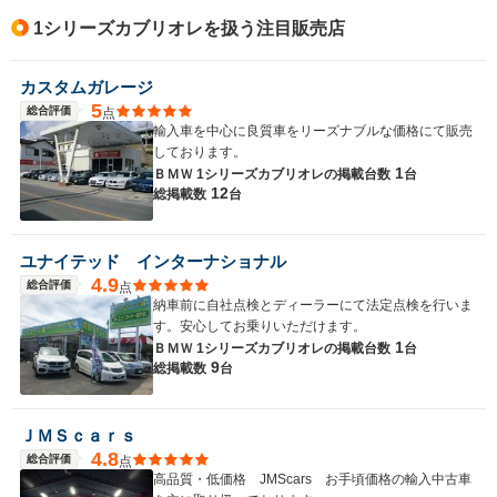
1シリーズカブリオレを扱う注目販売店
カスタムガレージ
5
総合評価
点
輸入車を中心に良質車をリーズナブルな価格にて販売
しております。
1
ＢＭＷ 1シリーズカブリオレの
掲載台数
台
12
総掲載数
台
ユナイテッド インターナショナル
4.9
総合評価
点
納車前に自社点検とディーラーにて法定点検を行いま
す。安心してお乗りいただけます。
1
ＢＭＷ 1シリーズカブリオレの
掲載台数
台
9
総掲載数
台
ＪＭＳｃａｒｓ
4.8
総合評価
点
高品質・低価格 JMScars お手頃価格の輸入中古車