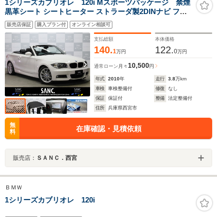
1シリーズカブリオレ 120i Mスポーツパッケージ 禁煙
黒革シート シートヒーター ストラーダ製2DINナビ フル
セグTV DVD再生 バックカメラ Mスポーツエクステリア
販売店保証
購入プラン付
オンライン相談可
スポーツシート アルミニウムインテリアトリム スポーツ
サス Mスポーツ17インチAW
支払総額
本体価格
140.
122.
1
0
万円
万円
10,500
通常ローン
月々
円
年式
2010
年
走行
3.8
万km
車検
車検整備付
修復
なし
保証
保証付
整備
法定整備付
住所
兵庫県西宮市
無
在庫確認・見積依頼
料
販売店：
ＳＡＮＣ．西宮
ＢＭＷ
1シリーズカブリオレ 120i