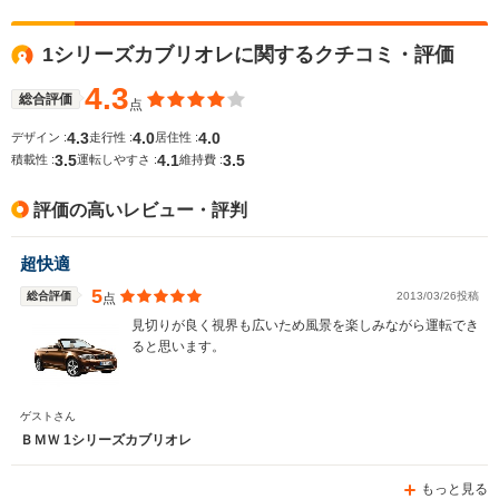
1シリーズカブリオレに関するクチコミ・評価
WLTCモード
-
-
-
燃費
4.3
総合評価
点
4.3
4.0
4.0
デザイン :
走行性 :
居住性 :
3.5
4.1
3.5
積載性 :
運転しやすさ :
維持費 :
排気量
2979cc
2434～2521cc
1997～19
評価の高いレビュー・評判
駆動方式
FR
FF
FR
超快適
5
総合評価
2013/03/26投稿
点
見切りが良く視界も広いため風景を楽しみながら運転でき
ると思います。
ゲストさん
ＢＭＷ 1シリーズカブリオレ
もっと見る