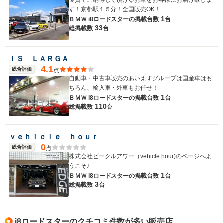
良質でご納得して頂けるお車をお客様にお届け致しま
す！京都駅１５分！全国販売OK！
1
ＢＭＷ i8ロードスターの
掲載台数
台
33
総掲載数
台
ｉＳ ＬＡＲＧＡ
4.1
総合評価
点
自動車・中古車販売のあいえすグループは国産車はも
ちろん、輸入車・外車もお任せ！
1
ＢＭＷ i8ロードスターの
掲載台数
台
110
総掲載数
台
ｖｅｈｉｃｌｅ ｈｏｕｒ
0
総合評価
点
株式会社ビークルアワー（vehicle hour)のページへよ
うこそ♪
1
ＢＭＷ i8ロードスターの
掲載台数
台
3
総掲載数
台
i8ロードスターのクチコミ件数が多い販売店