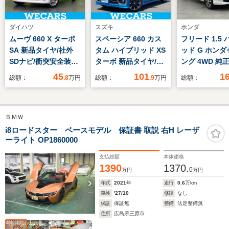
ダイハツ
スズキ
ホンダ
ムーヴ 660 X ターボ
スペーシア 660 カス
フリード 1.5
SA 新品タイヤ/社外
タム ハイブリッド XS
ッド G ホン
SDナビ/衝突安全装置/
ターボ 新品タイヤ/純
ング 4WD 純
ドライブレコーダー
正 ナビ/両側電動スラ
ビ ビルト
45
101
1
総額：
.8
万円
総額：
.9
万円
総額：
社外/Bluetooth接
イドドア/シートヒー
ETC 両側パ
続/ETC/EBD付ABS/横
ター 運転席/ドライブ
イド シート
滑り防止装置/アイド
レコーダー 社外/ヘッ
ー ハーフレ
ＢＭＷ
リングストップ/フル
ドランプ
ト フルセグ
セグTV/DVD
LED/Bluetooth接
Bluetooth
i8ロードスター ベースモデル 保証書 取説 右H レーザ
ーライト OP1860000
続/EBD付ABS/横滑り
ッドライト 
防止装置/アイドリン
ニター スマ
支払総額
本体価格
グストップ
ー DVD 純
1390
1370.
0
万円
万円
ミ
年式
2021
年
走行
0.6
万km
車検
'27/10
修復
なし
保証
保証無
整備
法定整備無
住所
広島県三原市