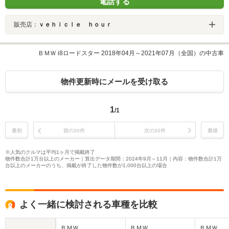
電話する
販売店：
ｖｅｈｉｃｌｅ ｈｏｕｒ
ＢＭＷ i8ロードスター 2018年04月～2021年07月（全国）の中古車
物件更新時にメールを受け取る
1
/1
最初
前の30件
次の30件
最後
※人気のクルマは平均1ヶ月で掲載終了
物件数合計1万台以上のメーカー｜算出データ期間：2024年9月～11月｜内容：物件数合計1万
台以上のメーカーのうち、掲載が終了した物件数が1,000台以上の場合
よく一緒に検討される車種を比較
ＢＭＷ
ＢＭＷ
ＢＭＷ