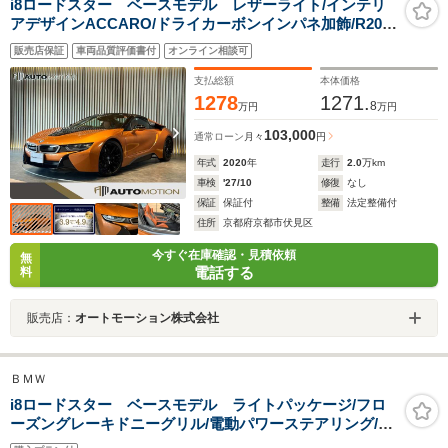
i8ロードスター ベースモデル レザーライト/インテリ
アデザインACCARO/ドライカーボンインパネ加飾/R20イ
ンチEコッパー革/フローズングレーキドニーグリ
販売店保証
車両品質評価書付
オンライン相談可
ル/harmankardonHiFiスピーカー/8.8インチディスプレ
イ/ETC/ドラレコ
支払総額
本体価格
1278
1271.
8
万円
万円
103,000
通常ローン
月々
円
年式
2020
年
走行
2.0
万km
車検
'27/10
修復
なし
保証
保証付
整備
法定整備付
住所
京都府京都市伏見区
今すぐ在庫確認・見積依頼
無
電話する
料
販売店：
オートモーション株式会社
ＢＭＷ
i8ロードスター ベースモデル ライトパッケージ/フロ
ーズングレーキドニーグリル/電動パワーステアリング/自
動格納ドアミラー/LEDヘッドライト/インテリアデザイン