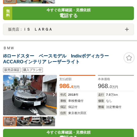
今すぐ在庫確認・見積依頼
無
電話する
料
販売店：
ｉＳ ＬＡＲＧＡ
ＢＭＷ
i8ロードスター ベースモデル Indivボディカラー
ACCAROインテリア レーザーライト
販売店保証
購入プラン付
支払総額
本体価格
986.
968.
6
0
万円
万円
年式
2018
年
走行
7.0
万km
車検
車検整備付
修復
なし
保証
保証付
整備
法定整備付
住所
東京都大田区
今すぐ在庫確認・見積依頼