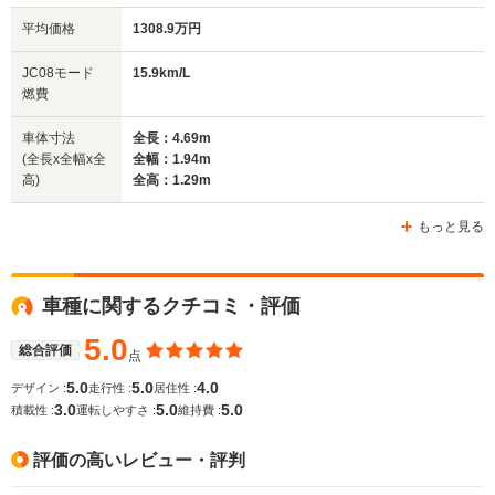
平均価格
1308.9万円
全幅
全幅
全
JC08モード
15.9km/L
サイズ
1.94m
1.91m
1.
燃費
全長
全長
(全長x全幅x全高)
4.69m
4.87m
4
車体寸法
全長：4.69m
(全長x全幅x全
全幅：1.94m
高)
全高：1.29m
ホイールベース
ホイールベース
ホイー
-m
-m
もっと見る
車種に関するクチコミ・評価
WLTCモード
-
-
-
燃費
5.0
総合評価
点
5.0
5.0
4.0
デザイン :
走行性 :
居住性 :
3.0
5.0
5.0
積載性 :
運転しやすさ :
維持費 :
排気量
1498cc
4394cc
4941cc
評価の高いレビュー・評判
駆動方式
4WD
4WD
FR