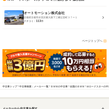
オートモーション株式会社
京都府京都市伏見区横大路下三栖辻堂町３７ー１
113
クチコミ：
件
ページトップへ
中古車トップ
中古車検索：メーカー一覧
ＢＭＷの中古車
全国のＢＭＷ
i8ロードスターの中
メーカーから中古車を探す