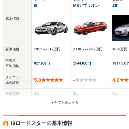
i8
M8カブリオレ
Z8
基本情報
新車価格
1917～2312万円
2338～2798.9万円
1650万円
中古車
927.6万円
1544.8万円
3817.5万
平均価格
クチコミ
5.0
-
4.0
総合評価
乗車定員
4人
4人
2人
▼
全てを表示する
ドア数
2ドア
2ドア
2ドア
全高
全高
全
i8ロードスターの基本情報
1.3m
1.36m
1.