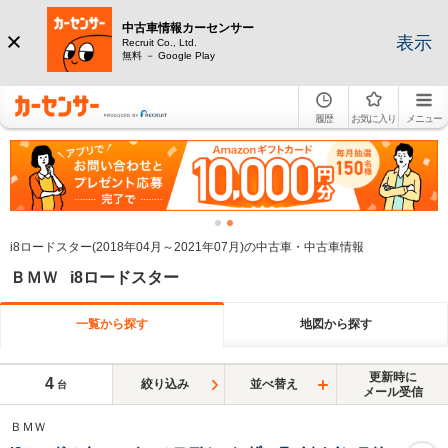
中古車情報カーセンサー
表示
Recruit Co., Ltd.
無料 － Google Play
履歴
お気に入り
メニュー
i8ロードスター(2018年04月～2021年07月)の中古車・中古車情報
ＢＭＷ i8ロードスター
一覧から探す
地図から探す
更新時に
4
絞り込み
並べ替え
台
メール受信
ＢＭＷ