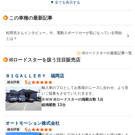
全てを表示する
この車種の最新記事
松岡充さんインタビュー。今、電動スポーツカーが気になっている理由
とは？
i8ロードスターの最新記事一覧
i8ロードスターを扱う注目販売店
８１ＧＡＬＬＥＲＹ 福岡店
5
総合評価
点
輸入車のプロとしてお客様のニーズに合わせ、より良
いご提案をさせていただきます。
1
ＢＭＷ i8ロードスターの
掲載台数
台
13
総掲載数
台
オートモーション株式会社
5
総合評価
点