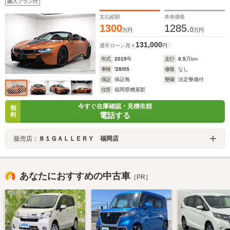
購入プラン付
CARPO/ハーマンカードンHIFIスピーカー/8.8インチワイ
ドコントロールディスプレイ
支払総額
本体価格
1300
1285.
0
万円
万円
131,000
通常ローン
月々
円
年式
2019
年
走行
0.5
万km
車検
'28/05
修復
なし
保証
保証無
整備
法定整備付
住所
福岡県糟屋郡
今すぐ在庫確認・見積依頼
無
電話する
料
販売店：
８１ＧＡＬＬＥＲＹ 福岡店
あなたにおすすめの中古車
［PR］