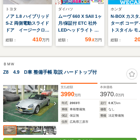
トヨタ
ダイハツ
ホンダ
ノア 1.8 ハイブリッド
ムーヴ 660 X SAII 1ヶ
N-BOX カスタ
S-Z 両側電動スライド
月/保証付 ETC 社外
ターボ コーデ
ドア イージークロー
LEDヘッドライト ス
トスタイル モ
ザー パワーバックド
マートアシスト エコ
ン 社外 SDナ
410
59
2
総額：
万円
総額：
.8
万円
総額：
ア 純正ディスプレイ
アイドル スマートキ
安全装置/両側
オーディオ 全周囲モ
ー/プッシュスタート
ライドドア/シ
ニター Bluetoothオ
純正アルミ ベンチシ
ーター/車線逸
ＢＭＷ
ーディオ フルセグ
ート
支援システム/
TV ビルトイン
ブレコーダー 
Z8 4.9 D車 整備手帳 取説 ハードトップ付
ETC LEDヘッドライ
ッドランプ
ト LEDフォグライト
LED/Bluetoo
支払総額
本体価格
続/ETC/EBD付
3990
3970.
0
万円
万円
年式
2003
年
走行
0.8
万km
車検
車検整備無
修復
なし
保証
保証無
整備
法定整備無
住所
広島県三原市