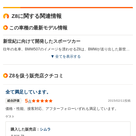
Z8に関する関連情報
この車種の最新モデル情報
新世紀に向けて開発したスポーツカー
往年の名車、BMW507のイメージを漂わせるZ8は、BMWが送り出した新世紀のスーパー2シータースポーツ。アルミスペースフレームを使用したボディに搭載されるエンジンは5LのV8DOHCで、最高出力は400ps。0ー100km/h加速は4.7秒の快速を誇る。レザーでカバーされたロールオーバー・プロテクション・システムなど、最先端の安全装備も盛り込まれている。（1999.10）
全てを表示する
Z8を扱う販売店クチコミ
全て満足しています。
5
総合評価
2015/02/11投稿
点
価格・性能、接客対応、アフターフォローいずれも満足しています。
ゲスト
購入した販売店：
シムラ
ＢＭＷ Z8