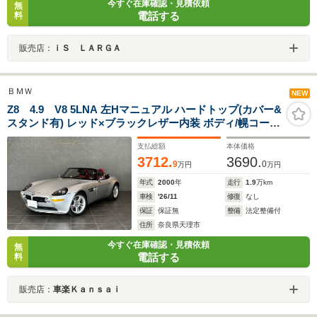
今すぐ在庫確認・見積依頼
無
電話する
料
販売店：
ｉＳ ＬＡＲＧＡ
ＢＭＷ
NEW
Z8 4.9 V8 5LNA 左Hマニュアル ハードトップ(カバー&
スタンド有) レッド×ブラックレザー内装 ボディ/幌コーテ
ィング施工 フルオリジナル フロントウインカー/サイドウ
支払総額
本体価格
インカー・テールランプ/リアウインカー ネオン管
3712.
3690.
9
0
万円
万円
年式
2000
年
走行
1.9
万km
車検
'26/11
修復
なし
保証
保証無
整備
法定整備付
住所
奈良県天理市
今すぐ在庫確認・見積依頼
無
電話する
料
販売店：
車楽Ｋａｎｓａｉ