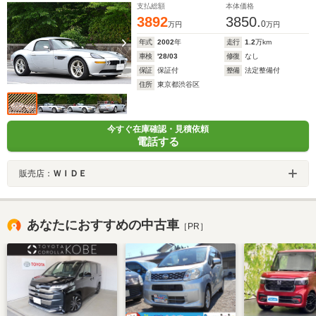
支払総額
本体価格
3892
3850.
0
万円
万円
年式
2002
年
走行
1.2
万km
車検
'28/03
修復
なし
保証
保証付
整備
法定整備付
住所
東京都渋谷区
今すぐ在庫確認・見積依頼
電話する
販売店：
ＷＩＤＥ
あなたにおすすめの中古車
［PR］