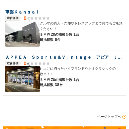
車楽Ｋａｎｓａｉ
0
総合評価
点
クルマの購入・売却やドレスアップまで何でもご相談
ください！
1
ＢＭＷ Z8の
掲載台数
台
6
総掲載数
台
ＡＰＰＥＡ Ｓｐｏｒｔｓ＆Ｖｉｎｔａｇｅ アピア ＪＵ適正販売店
0
総合評価
点
仕上げに拘ったハイブランドやネオクラシックの
数々！！
1
ＢＭＷ Z8の
掲載台数
台
38
総掲載数
台
ページトップへ