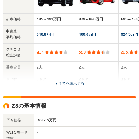
新車価格
485～499万円
829～860万円
695～73
中古車
346.8万円
460.6万円
924.5万円
平均価格
クチコミ
4.1
3.7
4.3
総合評価
乗車定員
2人
2人
2人
ドア数
3ドア
2ドア
3ドア
▼
全てを表示する
全高
全高
全
1.31m
1.3m
1.
Z8の基本情報
平均価格
3817.5万円
全幅
全幅
全
サイズ
1.74m
1.78m
1.
全長
全長
WLTCモード
-
(全長x全幅x全高)
4.04m
4.12m
4.
燃費