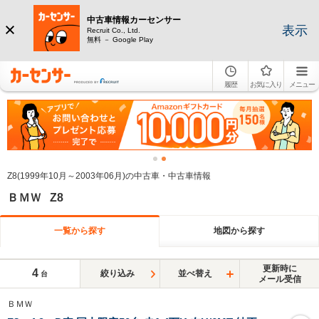
中古車情報カーセンサー
表示
Recruit Co., Ltd.
無料 － Google Play
履歴
お気に入り
メニュー
Z8(1999年10月～2003年06月)の中古車・中古車情報
ＢＭＷ Z8
一覧から探す
地図から探す
更新時に
4
絞り込み
並べ替え
台
メール受信
ＢＭＷ