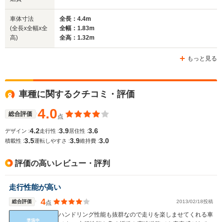
車体寸法
全長：4.4m
(全長x全幅x全
全幅：1.83m
ホイールベース
ホイールベース
ホイー
高)
全高：1.32m
-m
-m
もっと見る
WLTCモード
車種に関するクチコミ・評価
-
-
-
燃費
4.0
総合評価
点
4.2
3.9
3.6
デザイン :
走行性 :
居住性 :
3.5
3.9
3.0
排気量
2793～2979cc
3245cc
3201～32
積載性 :
運転しやすさ :
維持費 :
駆動方式
FR
FR
FR
評価の高いレビュー・評判
走行性能が高い
4
総合評価
2013/02/18投稿
点
ハンドリング性能も抜群なので走りを楽しませてくれる車