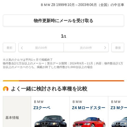
ＢＭＷ Z8 1999年10月～2003年06月（全国）の中古車
物件更新時にメールを受け取る
1
/1
最初
前の30件
次の30件
最後
※人気のクルマは平均1ヶ月で掲載終了
物件数合計1万台以上のメーカー｜算出データ期間：2024年9月～11月｜内容：物件数合計1万
台以上のメーカーのうち、掲載が終了した物件数が1,000台以上の場合
よく一緒に検討される車種を比較
ＢＭＷ
ＢＭＷ
ＢＭＷ
Z3クーペ
Z4 Mロードスター
Z3 Mク
基本情報