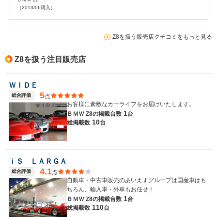
（2013/06購入）
Z8を扱う販売店クチコミをもっと見る
Z8を扱う注目販売店
ＷＩＤＥ
5
総合評価
点
お客様に素敵なカーライフをお届けいたします。
1
ＢＭＷ Z8の
掲載台数
台
10
総掲載数
台
ｉＳ ＬＡＲＧＡ
4.1
総合評価
点
自動車・中古車販売のあいえすグループは国産車はも
ちろん、輸入車・外車もお任せ！
1
ＢＭＷ Z8の
掲載台数
台
110
総掲載数
台