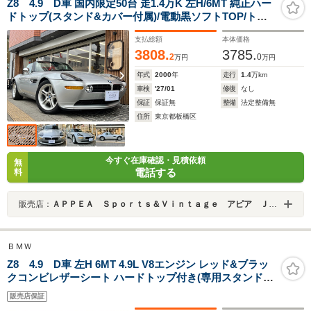
Z8 4.9 D車 国内限定50台 走1.4万K 左H/6MT 純正ハー
ドトップ(スタンド&カバー付属)/電動黒ソフトTOP/トノ
カバー付 純正18AW 赤×黒コンビシート&ヒーター 専用ア
支払総額
本体価格
ルミパネル&シフトノブ フルオリジナル BMW507モチー
3808.
3785.
フ
2
0
万円
万円
年式
2000
年
走行
1.4
万km
車検
'27/01
修復
なし
保証
保証無
整備
法定整備無
住所
東京都板橋区
今すぐ在庫確認・見積依頼
無
電話する
料
販売店：
ＡＰＰＥＡ Ｓｐｏｒｔｓ＆Ｖｉｎｔａｇｅ アピア ＪＵ適正販売店
ＢＭＷ
Z8 4.9 D車 左H 6MT 4.9L V8エンジン レッド&ブラッ
クコンビレザーシート ハードトップ付き(専用スタンド付
き) ウィンドディフレクター トノカバー パワーシート シ
販売店保証
ートヒーター