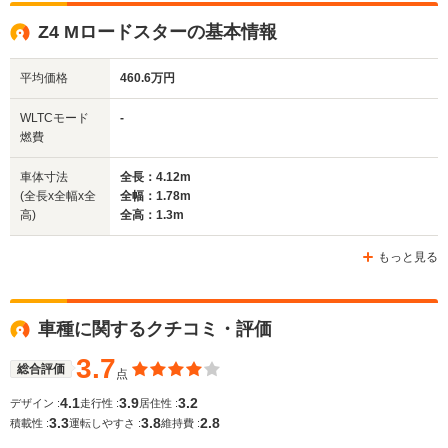
1.29m
1.27m
1.
Z4 Mロードスターの基本情報
平均価格
460.6万円
全幅
全幅
全
サイズ
1.78m
1.74m
1.
全長
全長
WLTCモード
-
(全長x全幅x全高)
4.11m
4.04m
4.
燃費
車体寸法
全長：4.12m
(全長x全幅x全
全幅：1.78m
ホイールベース
ホイールベース
ホイー
高)
全高：1.3m
-m
-m
もっと見る
WLTCモード
車種に関するクチコミ・評価
-
-
-
燃費
3.7
総合評価
点
4.1
3.9
3.2
デザイン :
走行性 :
居住性 :
3.3
3.8
2.8
排気量
3245cc
3201～3245cc
3201～32
積載性 :
運転しやすさ :
維持費 :