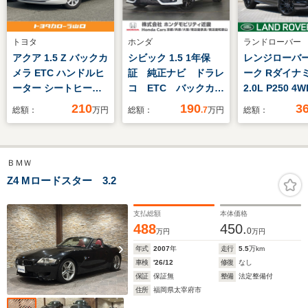
トヨタ
ホンダ
ランドローバー
アクア 1.5 Z バックカ
シビック 1.5 1年保
レンジローバ
メラ ETC ハンドルヒ
証 純正ナビ ドラレ
ーク Rダイナミ
ーター シートヒータ
コ ETC バックカメ
2.0L P250 4
ー クルーズコントロ
ラ クルーズコントロ
プティブクル
210
190
3
総額：
万円
総額：
.7
万円
総額：
ール クルコン ディス
ール パドルシフト
リアサイトイ
プレイオーディオ ワ
Bluetooth TV
リアビューミ
ンオーナー
DVD USB シート
シート イン
ＢＭＷ
ヒーター スマートキ
ィブドライバ
ー2個 横滑り防止装
プレイ 全周
Z4 Mロードスター 3.2
置 純正アルミホイー
ラ ブライン
ル
トモニター 1
支払総額
本体価格
チアルミホイ
488
450.
0
万円
万円
年式
2007
年
走行
5.5
万km
車検
'26/12
修復
なし
保証
保証無
整備
法定整備付
住所
福岡県太宰府市