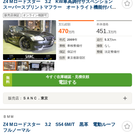
Z4 Mロードスター 3.2 KW車高調付サスペンション
スーパースプリントマフラー オートライト機能付バイ
キセノンヘッドライト HDDオンボードナビゲーション
販売店保証
オンライン相談可
システム クルーズコントロール Msport専用レザーシ
ート シートヒーター
支払総額
本体価格
470
451.
3
万円
万円
年式
2009
年
走行
5.3
万km
車検
車検整備付
修復
なし
保証
保証付
整備
法定整備付
住所
東京都新宿区
今すぐ在庫確認・見積依頼
無
電話する
料
販売店：
ＳＡＮＣ．東京
ＢＭＷ
Z4 Mロードスター 3.2 S54 6M/T 黒革 電動ルーフ
フルノーマル