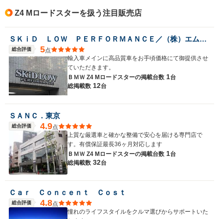
Z4 Mロードスターを扱う注目販売店
ＳＫｉＤ ＬＯＷ ＰＥＲＦＯＲＭＡＮＣＥ／（株）エムワード
5
総合評価
点
輸入車メインに高品質車をお手頃価格にて御提供させ
ていただきます。
1
ＢＭＷ Z4 Mロードスターの
掲載台数
台
12
総掲載数
台
ＳＡＮＣ．東京
4.9
総合評価
点
上質な厳選車と確かな整備で安心を届ける専門店で
す。有償保証最長36ヶ月対応します
1
ＢＭＷ Z4 Mロードスターの
掲載台数
台
32
総掲載数
台
Ｃａｒ Ｃｏｎｃｅｎｔ Ｃｏｓｔ
4.8
総合評価
点
憧れのライフスタイルをクルマ選びからサポートいた