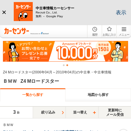
中古車情報カーセンサー
表示
Recruit Co., Ltd.
無料 － Google Play
履歴
お気に入り
メニュー
Z4 Mロードスター(2006年04月～2010年04月)の中古車・中古車情報
ＢＭＷ Z4 Mロードスター
一覧から探す
地図から探す
更新時に
3
絞り込み
並べ替え
台
メール受信
ＢＭＷ