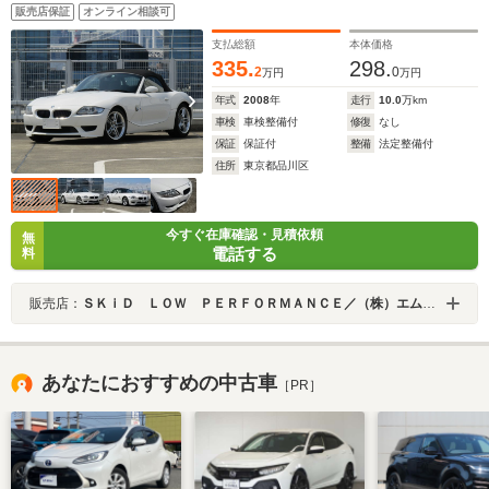
販売店保証
オンライン相談可
支払総額
本体価格
335.
298.
2
0
万円
万円
年式
2008
年
走行
10.0
万km
車検
車検整備付
修復
なし
保証
保証付
整備
法定整備付
住所
東京都品川区
今すぐ在庫確認・見積依頼
無
電話する
料
販売店：
ＳＫｉＤ ＬＯＷ ＰＥＲＦＯＲＭＡＮＣＥ／（株）エムワード
あなたにおすすめの中古車
［PR］