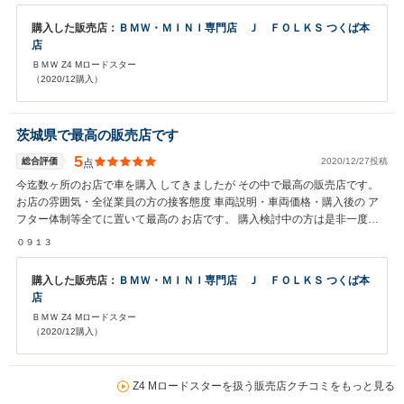
購入した販売店：
ＢＭＷ・ＭＩＮＩ専門店 Ｊ ＦＯＬＫＳ つくば本
店
ＢＭＷ Z4 Mロードスター
（2020/12購入）
茨城県で最高の販売店です
5
総合評価
2020/12/27投稿
点
今迄数ヶ所のお店で車を購入 してきましたが その中で最高の販売店です。
お店の雰囲気・全従業員の方の接客態度 車両説明・車両価格・購入後の ア
フター体制等全てに置いて最高の お店です。 購入検討中の方は是非一度訪
問して 見て下さい 必ず満足出来ますよ 皆様に自信を持ってお薦め致しま
０９１３
す。
購入した販売店：
ＢＭＷ・ＭＩＮＩ専門店 Ｊ ＦＯＬＫＳ つくば本
店
ＢＭＷ Z4 Mロードスター
（2020/12購入）
Z4 Mロードスターを扱う販売店クチコミをもっと見る