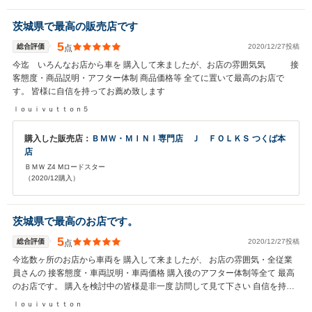
茨城県で最高の販売店です
5
総合評価
2020/12/27投稿
点
今迄 いろんなお店から車を 購入して来ましたが、お店の雰囲気気 接
客態度・商品説明・アフター体制 商品価格等 全てに置いて最高のお店で
す。 皆様に自信を持ってお薦め致します
ｌｏｕｉｖｕｔｔｏｎ５
購入した販売店：
ＢＭＷ・ＭＩＮＩ専門店 Ｊ ＦＯＬＫＳ つくば本
店
ＢＭＷ Z4 Mロードスター
（2020/12購入）
茨城県で最高のお店です。
5
総合評価
2020/12/27投稿
点
今迄数ヶ所のお店から車両を 購入して来ましたが、 お店の雰囲気・全従業
員さんの 接客態度・車両説明・車両価格 購入後のアフター体制等全て 最高
のお店です。 購入を検討中の皆様是非一度 訪問して見て下さい 自信を持っ
てお薦め致します。
ｌｏｕｉｖｕｔｔｏｎ