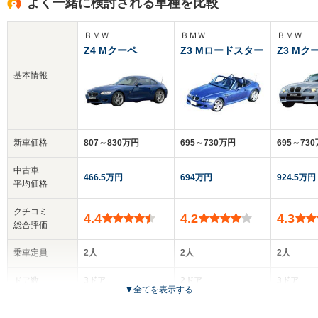
よく一緒に検討される車種を比較
ＢＭＷ
ＢＭＷ
ＢＭＷ
Z4 Mクーペ
Z3 Mロードスター
Z3 Mク
基本情報
新車価格
807～830万円
695～730万円
695～73
中古車
466.5万円
694万円
924.5万円
平均価格
クチコミ
4.4
4.2
4.3
総合評価
乗車定員
2人
2人
2人
ドア数
3ドア
2ドア
3ドア
▼
全てを表示する
全高
全高
全