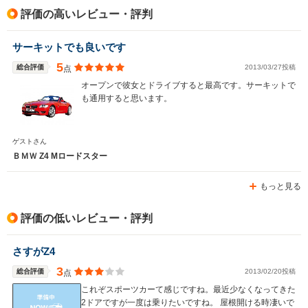
駆動方式
FR
FR
FR
評価の高いレビュー・評判
サーキットでも良いです
5
総合評価
2013/03/27投稿
点
オープンで彼女とドライブすると最高です。サーキットで
も通用すると思います。
ゲストさん
ＢＭＷ Z4 Mロードスター
もっと見る
評価の低いレビュー・評判
さすがZ4
3
総合評価
2013/02/20投稿
点
これぞスポーツカーて感じですね。最近少なくなってきた
2ドアですが一度は乗りたいですね。 屋根開ける時凄いで