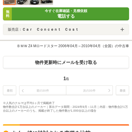
今すぐ在庫確認・見積依頼
無
電話する
料
販売店：
Ｃａｒ Ｃｏｎｃｅｎｔ Ｃｏｓｔ
ＢＭＷ Z4 Mロードスター 2006年04月～2010年04月（全国）の中古車
物件更新時にメールを受け取る
1
/1
最初
前の30件
次の30件
最後
※人気のクルマは平均1ヶ月で掲載終了
物件数合計1万台以上のメーカー｜算出データ期間：2024年9月～11月｜内容：物件数合計1万
台以上のメーカーのうち、掲載が終了した物件数が1,000台以上の場合