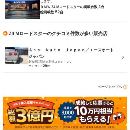
します。
1
ＢＭＷ Z4 Mロードスターの
掲載台数
台
52
総掲載数
台
Z4 Mロードスターのクチコミ件数が多い販売店
Ａｃｅ Ａｕｔｏ Ｊａｐａｎ／エースオート
ジャパン
北海道江別市東野幌３９６－２２
29
クチコミ：
件
ページトップへ