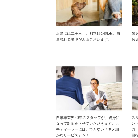
近隣には二子玉川、都立砧公園etc、自
贅沢
然溢れる環境が沢山ございます。
お店
自動車業界20年のスタッフが、親身に
スタ
なって対応をさせていただきます。大
ン
手ディーラーには、できない「キメ細
講
かなサービス」を！
目