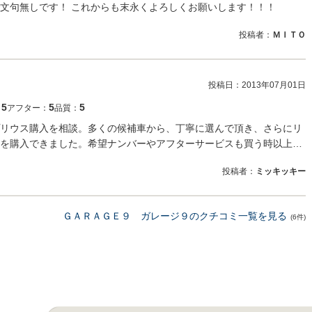
文句無しです！ これからも末永くよろしくお願いします！！！
投稿者：
ＭＩＴＯ
投稿日：
2013年07月01日
5
5
5
：
アフター：
品質：
リウス購入を相談。多くの候補車から、丁寧に選んで頂き、さらにリ
を購入できました。希望ナンバーやアフターサービスも買う時以上…
投稿者：
ミッキッキー
ＧＡＲＡＧＥ９ ガレージ９のクチコミ一覧を見る
(6件)