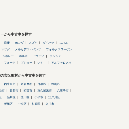
カーから中古車を探す
日産
ホンダ
スズキ
ダイハツ
スバル
マツダ
メルセデス・ベンツ
フォルクスワーゲン
シボレー
ボルボ
アウディ
ポルシェ
フォード
プジョー
いすゞ
アルファロメオ
都の市区町村から中古車を探す
西東京市
西多摩郡
目黒区
練馬区
山市
日野市
町田市
東久留米市
八王子市
区
品川区
墨田区
小平市
江戸川区
板橋区
中央区
杉並区
立川市