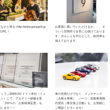
なひと時を♪http://www.garage9.jp
お客様に寛いでいただけるか、、、そ
URL！
ういう空間作りを常に心掛けておりま
す。ポルシェを中心とした、欧州車を
揃えております。
ッフ→BMW AG ドイツ本社（ミュ
車の売買だけでなく、メンテナンス
ヘン）にて、アカデミー研修を受
（点検＆車検）、パーツ、自動車保険
。 「100％の「お客様満足度」を、
代理店（東京海上日動）も、お気軽に
指します！！
ご相談くださいませ♪