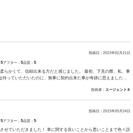
投稿日：
2023年02月21日
5
5
5
：
アフター：
品質：
柔らかくて、信頼出来る方だと感じました。 最初、下見の際、私、事
間は待っていただいたのに、無事に契約出来た事が奇跡に思えました…
投稿者：
エージェント８
投稿日：
2015年05月24日
5
5
5
：
アフター：
品質：
させていただきました！ 車に関する良いことから悪いことまで色々説