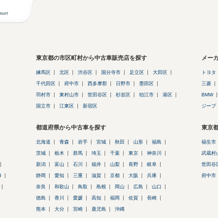
東京都の市区町村から中古車販売店を探す
メー
練馬区
北区
渋谷区
国分寺市
足立区
大田区
トヨタ
千代田区
府中市
西多摩郡
日野市
墨田区
三菱
羽村市
東村山市
世田谷区
杉並区
狛江市
港区
BMW
国立市
江東区
新宿区
ジープ
都道府県から中古車を探す
東京
北海道
青森
岩手
宮城
秋田
山形
福島
福生市
茨城
栃木
群馬
埼玉
千葉
東京
神奈川
武蔵村
新潟
富山
石川
福井
山梨
長野
岐阜
世田谷
8
静岡
愛知
三重
滋賀
京都
大阪
兵庫
府中市
奈良
和歌山
鳥取
島根
岡山
広島
山口
徳島
香川
愛媛
高知
福岡
佐賀
長崎
熊本
大分
宮崎
鹿児島
沖縄