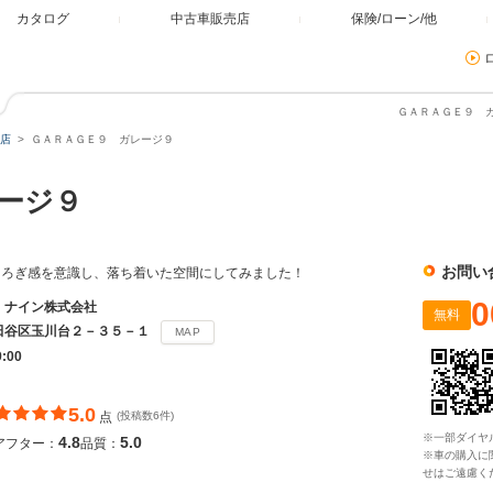
カタログ
中古車販売店
保険/ローン/他
ＧＡＲＡＧＥ９ ガ
店
ＧＡＲＡＧＥ９ ガレージ９
レージ９
お問い
つろぎ感を意識し、落ち着いた空間にしてみました！
0
・ナイン株式会社
無料
田谷区玉川台２－３５－１
MAP
9:00
5.0
点
(投稿数6件)
※一部ダイヤ
4.8
5.0
アフター：
品質：
※車の購入に
せはご遠慮く