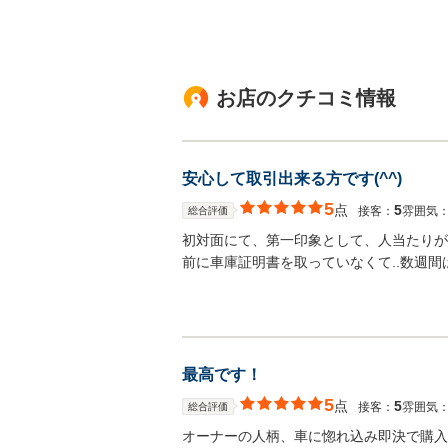
お店のクチコミ情報
安心して取引出来る方です(^^)
5
点
5
接客：
雰囲気
総合評価
初対面にて、第一印象として、人当たりが
前に車庫証明書を取っていなくて..数週
最高です！
5
点
5
接客：
雰囲気
総合評価
オーナーの人柄、車に惚れ込み即決で購入