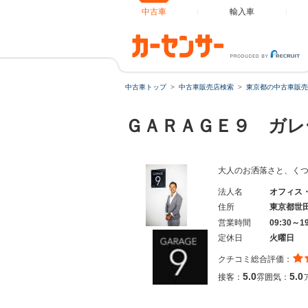
中古車
輸入車
中古車トップ
中古車販売店検索
東京都の中古車販売
ＧＡＲＡＧＥ９ ガ
大人のお洒落さと、く
法人名
オフィス
住所
東京都世
営業時間
09:30～1
定休日
火曜日
クチコミ総合評価：
5.0
5.0
接客：
雰囲気：