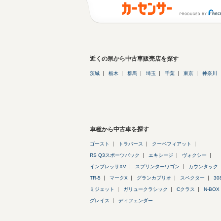
近くの県から中古車販売店を探す
茨城
栃木
群馬
埼玉
千葉
東京
神奈川
車種から中古車を探す
ゴースト
トラバース
クーペフィアット
RS Q3スポーツバック
エキシージ
ヴォクシー
インプレッサXV
スプリンターワゴン
カウンタック
TR-5
マークX
グランカブリオ
スペクター
30
ミジェット
ガリュークラシック
Cクラス
N-BOX
グレイス
ディフェンダー