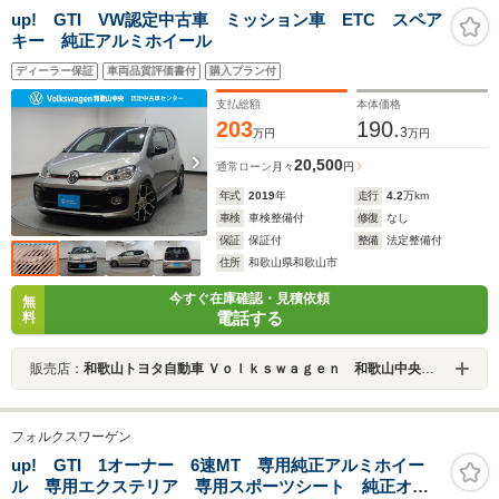
up! GTI VW認定中古車 ミッション車 ETC スペア
キー 純正アルミホイール
ディーラー保証
車両品質評価書付
購入プラン付
支払総額
本体価格
203
190.
3
万円
万円
20,500
通常ローン
月々
円
年式
2019
年
走行
4.2
万km
車検
車検整備付
修復
なし
保証
保証付
整備
法定整備付
住所
和歌山県和歌山市
今すぐ在庫確認・見積依頼
無
電話する
料
販売店：
和歌山トヨタ自動車 Ｖｏｌｋｓｗａｇｅｎ 和歌山中央認定中古車センター
フォルクスワーゲン
up! GTI 1オーナー 6速MT 専用純正アルミホイー
ル 専用エクステリア 専用スポーツシート 純正オー