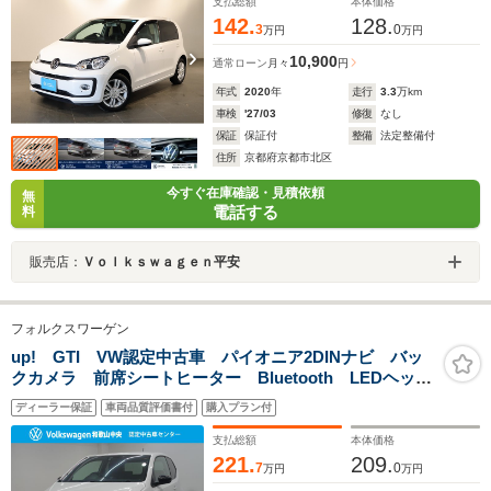
支払総額
本体価格
142.
128.
3
0
万円
万円
10,900
通常ローン
月々
円
年式
2020
年
走行
3.3
万km
車検
'27/03
修復
なし
保証
保証付
整備
法定整備付
住所
京都府京都市北区
今すぐ在庫確認・見積依頼
無
電話する
料
販売店：
Ｖｏｌｋｓｗａｇｅｎ平安
フォルクスワーゲン
up! GTI VW認定中古車 パイオニア2DINナビ バッ
クカメラ 前席シートヒーター Bluetooth LEDヘッド
ライト ETC スペアキー 純正17インチアルミホイー
ディーラー保証
車両品質評価書付
購入プラン付
ル
支払総額
本体価格
221.
209.
7
0
万円
万円