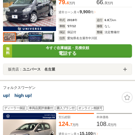
79.
66.
6
9
万円
万円
9,900
通常ローン
月々
円
年式
2018
年
走行
6.8
万km
車検
'27/12
修復
なし
保証
保証付
整備
法定整備付
住所
愛知県名古屋市中川区
今すぐ在庫確認・見積依頼
無
電話する
料
販売店：
ユニバース 名古屋
フォルクスワーゲン
up! high up!
ディーラー保証
車両品質評価書付
購入プラン付
オンライン相談可
支払総額
本体価格
124.
108.
7
0
万円
万円
15,100
通常ローン
月々
円