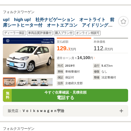
フォルクスワーゲン
up! high up! 社外ナビゲーション オートライト 前
席シートヒーター付 オートエアコン アイドリングス
トップ 前後ドライブレコーダー付 15インチ専用アル
ディーラー保証
車両品質評価書付
購入プラン付
オンライン相談可
ミホイール ETC リヤコーナーセンサー
支払総額
本体価格
129.
112.
3
0
万円
万円
14,100
通常ローン
月々
円
年式
2019
年
走行
5.4
万km
車検
車検整備付
修復
なし
保証
保証付
整備
法定整備付
住所
京都府久世郡
今すぐ在庫確認・見積依頼
無
電話する
料
販売店：
Ｖｏｌｋｓｗａｇｅｎ宇治
フォルクスワーゲン