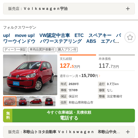
販売店：
Ｖｏｌｋｓｗａｇｅｎ宇治
フォルクスワーゲン
up! move up! VW認定中古車 ETC スペアキー パ
ワーウインドウ パワーステアリング ABS エアバッ
グ オートライト
ディーラー保証
車両品質評価書付
購入プラン付
支払総額
本体価格
127.
117.
5
7
万円
万円
15,700
通常ローン
月々
円
年式
2020
年
走行
3.7
万km
車検
'27/09
修復
なし
保証
保証付
整備
法定整備付
住所
和歌山県和歌山市
今すぐ在庫確認・見積依頼
無
電話する
料
販売店：
和歌山トヨタ自動車 Ｖｏｌｋｓｗａｇｅｎ 和歌山中央認定中古車センター