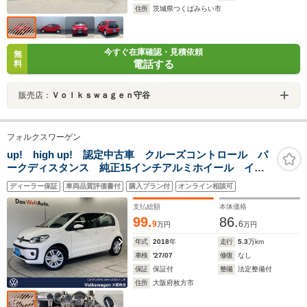
住所
茨城県つくばみらい市
今すぐ在庫確認・見積依頼
無
電話する
料
販売店：
Ｖｏｌｋｓｗａｇｅｎ守谷
フォルクスワーゲン
up! high up! 認定中古車 クルーズコントロール パ
ークディスタンス 純正15インチアルミホイール イン
テリアアンビエントライト マルチファンクション シ
ディーラー保証
車両品質評価書付
購入プラン付
オンライン相談可
ートヒーター マニュアルエアコン 革巻きブレーキレ
バー 禁煙車
支払総額
本体価格
99.
86.
9
6
万円
万円
年式
2018
年
走行
5.3
万km
車検
'27/07
修復
なし
保証
保証付
整備
法定整備付
住所
大阪府枚方市