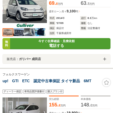
69.
63.
8
5
万円
万円
9,100
通常ローン
月々
円
年式
2014
年
走行
8.3
万km
車検
'27/09
修復
なし
保証
保証付
整備
法定整備付
住所
千葉県成田市
今すぐ在庫確認・見積依頼
無
電話する
料
販売店：
ガリバー 成田店
フォルクスワーゲン
up! GTI ETC 認定中古車保証 タイヤ新品 6MT
ディーラー保証
車両品質評価書付
購入プラン付
支払総額
本体価格
155.
148.
8
0
万円
万円
19,900