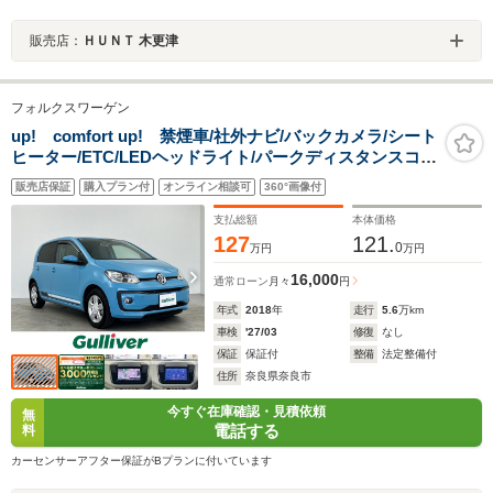
販売店：
ＨＵＮＴ 木更津
フォルクスワーゲン
up! comfort up! 禁煙車/社外ナビ/バックカメラ/シート
ヒーター/ETC/LEDヘッドライト/パークディスタンスコン
トロール/エマージェンシーシティブレー
販売店保証
購入プラン付
オンライン相談可
360°画像付
キ/Bluetooth/DVD/CD/ワンセグTV/ISOFIX
支払総額
本体価格
127
121.
0
万円
万円
16,000
通常ローン
月々
円
年式
2018
年
走行
5.6
万km
車検
'27/03
修復
なし
保証
保証付
整備
法定整備付
住所
奈良県奈良市
今すぐ在庫確認・見積依頼
無
電話する
料
カーセンサーアフター保証がBプランに付いています