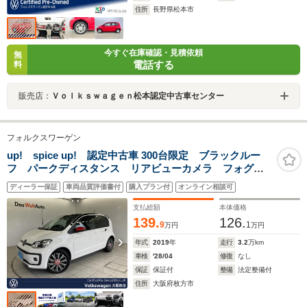
住所
長野県松本市
今すぐ在庫確認・見積依頼
無
電話する
料
販売店：
Ｖｏｌｋｓｗａｇｅｎ松本認定中古車センター
フォルクスワーゲン
up! spice up! 認定中古車 300台限定 ブラックルー
フ パークディスタンス リアビューカメラ フォグラ
ンプ リアドアデカール 純正16インチアルミホイー
ディーラー保証
車両品質評価書付
購入プラン付
オンライン相談可
ル プライバシーガラス シートヒーターレッドミラー
5ASG4人乗
支払総額
本体価格
139.
126.
9
1
万円
万円
年式
2019
年
走行
3.2
万km
車検
'28/04
修復
なし
保証
保証付
整備
法定整備付
住所
大阪府枚方市