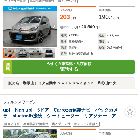
ディーラー保証
車両品質評価書付
購入プラン付
支払総額
本体価格
203
190.
3
万円
万円
20,500
通常ローン
月々
円
年式
2019
年
走行
4.2
万km
車検
車検整備付
修復
なし
保証
保証付
整備
法定整備付
住所
和歌山県和歌山市
今すぐ在庫確認・見積依頼
無
電話する
料
販売店：
和歌山トヨタ自動車 Ｖｏｌｋｓｗａｇｅｎ 和歌山中央認定中古車センター
フォルクスワーゲン
up! high up! 5ドア Carrozeria製ナビ バックカメ
ラ bluetooth接続 シートヒーター リアソナー アイ
ドリングストップ オートライト オートエアコン 純
販売店保証
車両品質評価書付
購入プラン付
オンライン相談可
正15インチアルミホイール ETC 禁煙車
支払総額
本体価格