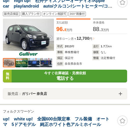
up! high up! 社外ディスプレーオーディオ/Apple
car play/android auto/クルコン/シートヒーター/コー
ナーセンサー/ETC/衝突軽減ブレーキ/純正フロアマット/
販売店保証
購入プラン付
オンライン相談可
360°画像付
純正アルミホイル/スペアキー
支払総額
本体価格
96.
88.
8
3
万円
万円
12,700
通常ローン
月々
円
年式
2013
年
走行
1.7
万km
車検
車検整備付
修復
なし
保証
保証付
整備
法定整備付
住所
奈良県奈良市
今すぐ在庫確認・見積依頼
無
電話する
料
販売店：
ガリバー 奈良店
フォルクスワーゲン
up! white up! 全国600台限定車 フル装備 オート
マ 5ドアモデル 純正ホワイト色アルミホイール