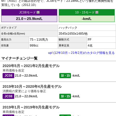
MT（ASG）との組み合わせで、JC08モード：23.1km/Lという優れた燃費性能を
実現している（2012.10）
JC08モード
10・15モード
21.0～25.9km/L
-km/L
ハッチバック
ボディタイプ
3545x1650x1485/他
全長x全幅x全高(mm)
75～116馬力
FF
最高出力
駆動方式
999cc
4名
排気量
乗車定員
up! (12年10月～21年2月)のカタログ情報を見る
マイナーチェンジ一覧
2020年5月～2021年2月生産モデル
車両価格を改定
JC08
21.0～22.0km/L
10・15
-km/L
2019年10月～2020年4月生産モデル
消費税の変更により価格を修正
JC08
21.0～22.0km/L
10・15
-km/L
2019年1月～2019年9月生産モデル
車両価格を改定