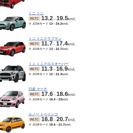
ミニ ミニ
13.2
19.5
WLTC
～
km/L
※ JC08モード
13
～
24.2
km/L
ミニ ミニクラブマン
11.7
17.4
WLTC
～
km/L
※ JC08モード
13
～
22.7
km/L
ミニ ミニクロスオーバー
11.3
16.9
WLTC
～
km/L
※ JC08モード
12
～
21.3
km/L
06～2017/03
2014/04～2015/05
2013/05～2014/03
201
25.9
23.1
23.1
JC08
JC08
JC
km/L
km/L
km/L
日産 マーチ
17.6
18.6
WLTC
～
km/L
※ JC08モード
18.4
～
23
km/L
ルノー トゥインゴ
16.8
20.7
WLTC
～
km/L
※ JC08モード
18.6
～
21.7
km/L