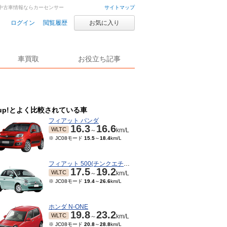
車・中古車情報ならカーセンサー
サイトマップ
ログイン
閲覧履歴
お気に入り
車買取
お役立ち記事
up!とよく比較されている車
フィアット パンダ
16.3
16.6
WLTC
～
km/L
※ JC08モード
15.5
～
18.4
km/L
フィアット 500(チンクエチェント)
17.5
19.2
WLTC
～
km/L
※ JC08モード
19.4
～
26.6
km/L
ホンダ N-ONE
19.8
23.2
WLTC
～
km/L
※ JC08モード
20.8
～
28.8
km/L