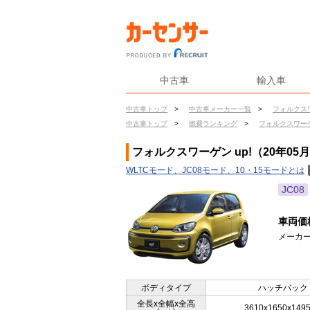
中古車
輸入車
中古車トップ
>
中古車メーカー一覧
>
フォルクス
中古車トップ
>
燃費ランキング
>
フォルクスワー
フォルクスワーゲン up!（20年05
WLTCモード、JC08モード、10・15モードとは
JC08
車両価
メーカー
ボディタイプ
ハッチバック
全長x全幅x全高
3610x1650x149