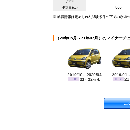
(mm)
排気量(cc)
999
※ 燃費情報は定められた試験条件の下での数値
（20年05月～21年02月）のマイナーチ
2019/10～2020/04
2019/01
21
22
21
JC08
JC08
～
km/L
こ