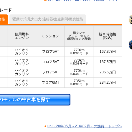
グレード
価格
駆動方式/最大出力/過給器/生産期間/燃費性能
満タンで
使用燃料
新車時価格
ミッション
どこまで走る？
エンジン
(税込)
(燃費xタンク容量)
ハイオク
770km
フロア5AT
167.3
万円
ガソリン
※JC08モード
ハイオク
770km
フロア5AT
187.5
万円
ガソリン
※JC08モード
ハイオク
770km
フロア5AT
205.6
万円
ガソリン
※JC08モード
ハイオク
735km
フロア6MT
234.2
万円
ガソリン
※JC08モード
のモデルの中古車を探す
up!（20年05月～21年02月）の燃費・トップヘ