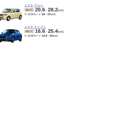
スズキ アルト
20.6
28.2
WLTC
～
km/L
※ JC08モード
20
～
37
km/L
スズキ スイフト
16.6
25.4
WLTC
～
km/L
※ JC08モード
14.8
～
32
km/L