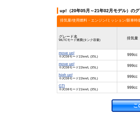
up!（20年05月～21年02月モデル）の
排気量/使用燃料・エンジン/ミッション/新車時
グレード名
排気量
WLTCモード燃費(タンク容量)
move up!
999cc
※JC08モード22km/L (35L)
move up!
999cc
※JC08モード22km/L (35L)
high up!
999cc
※JC08モード22km/L (35L)
GTI
999cc
※JC08モード21km/L (35L)
こ