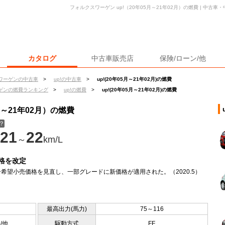
フォルクスワーゲン up!（20年05月～21年02月）の燃費 | 中古
カタログ
中古車販売店
保険/ローン/他
ワーゲンの中古車
>
up!の中古車
>
up!(20年05月～21年02月)の燃費
ゲンの燃費ランキング
>
up!の燃費
>
up!(20年05月～21年02月)の燃費
月～21年02月）の燃費
？
21
22
～
km/L
格を改定
希望小売価格を見直し、一部グレードに新価格が適用された。（2020.5）
最高出力(馬力)
75～116
5/他
駆動方式
FF