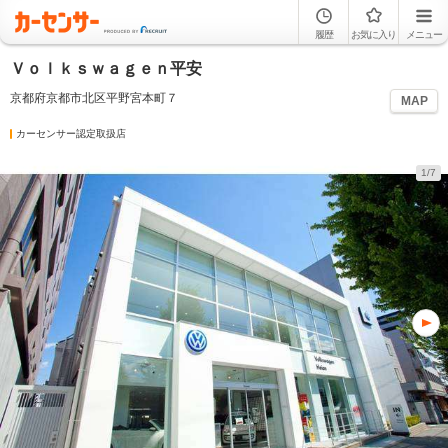
履歴
お気に入り
メニュー
Ｖｏｌｋｓｗａｇｅｎ平安
京都府京都市北区平野宮本町７
MAP
カーセンサー認定取扱店
1/7