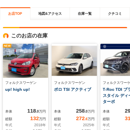
お店TOP
地図&アクセス
在庫一覧
クチコミ
このお店の在庫
NEW
フォルクスワーゲン
フォルクスワーゲン
フォルクスワー
up! high up!
ポロ TSI アクティブ
T-Roc TDI 
スタイル ディ
ターボ
118
258
2
本体
.0
万円
本体
.0
万円
本体
132
272
3
総額
万円
総額
.6
万円
総額
年式
2018
年
年式
2025
年
年式