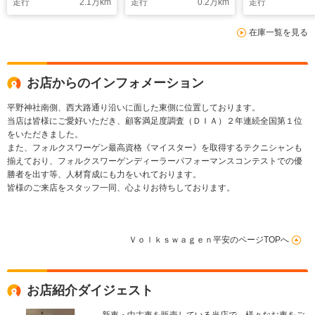
走行
2.1
万km
走行
0.2
万km
走行
在庫一覧を見る
お店からのインフォメーション
平野神社南側、西大路通り沿いに面した東側に位置しております。
当店は皆様にご愛好いただき、顧客満足度調査（ＤＩＡ）２年連続全国第１位
をいただきました。
また、フォルクスワーゲン最高資格《マイスター》を取得するテクニシャンも
揃えており、フォルクスワーゲンディーラーパフォーマンスコンテストでの優
勝者を出す等、人材育成にも力をいれております。
皆様のご来店をスタッフ一同、心よりお待ちしております。
Ｖｏｌｋｓｗａｇｅｎ平安のページTOPへ
お店紹介ダイジェスト