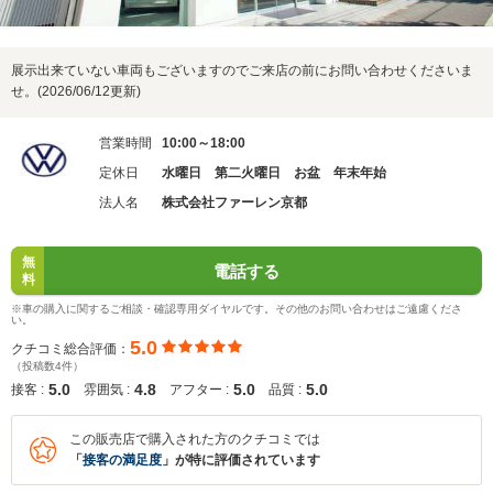
展示出来ていない車両もございますのでご来店の前にお問い合わせくださいま
せ。(2026/06/12更新)
営業時間
10:00～18:00
定休日
水曜日 第二火曜日 お盆 年末年始
法人名
株式会社ファーレン京都
無
電話する
料
※車の購入に関するご相談・確認専用ダイヤルです。その他のお問い合わせはご遠慮くださ
い。
5.0
クチコミ総合評価：
（投稿数4件）
5.0
4.8
5.0
5.0
接客 :
雰囲気 :
アフター :
品質 :
この販売店で購入された方のクチコミでは
「
接客の満足度
」が特に評価されています