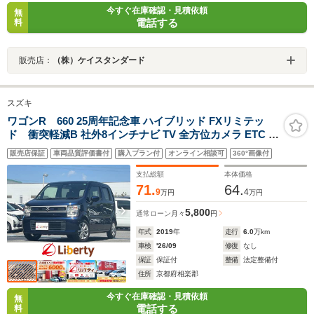
今すぐ在庫確認・見積依頼
無
電話する
料
販売店：
（株）ケイスタンダード
スズキ
ワゴンR 660 25周年記念車 ハイブリッド FXリミテッ
ド 衝突軽減B 社外8インチナビ TV 全方位カメラ ETC 前
席シートヒーター ヘッドアップディスプレイ スマートキ
販売店保証
車両品質評価書付
購入プラン付
オンライン相談可
360°画像付
ー プッシュスタート アイドリングストップ 純正アルミホ
イール
支払総額
本体価格
71.
64.
9
4
万円
万円
5,800
通常ローン
月々
円
年式
2019
年
走行
6.0
万km
車検
'26/09
修復
なし
保証
保証付
整備
法定整備付
住所
京都府相楽郡
今すぐ在庫確認・見積依頼
無
電話する
料