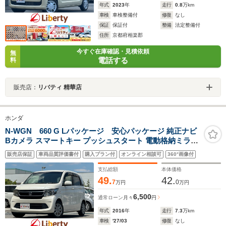
年式
2023
年
走行
0.8
万km
車検
車検整備付
修復
なし
保証
保証付
整備
法定整備付
住所
京都府相楽郡
今すぐ在庫確認・見積依頼
無
電話する
料
販売店：
リバティ 精華店
ホンダ
N-WGN 660 G Lパッケージ 安心パッケージ 純正ナビ
Bカメラ スマートキー プッシュスタート 電動格納ミラー
オートエアコン ステアリングスイッチ
販売店保証
車両品質評価書付
購入プラン付
オンライン相談可
360°画像付
支払総額
本体価格
49.
42.
7
0
万円
万円
6,500
通常ローン
月々
円
年式
2016
年
走行
7.3
万km
車検
'27/03
修復
なし