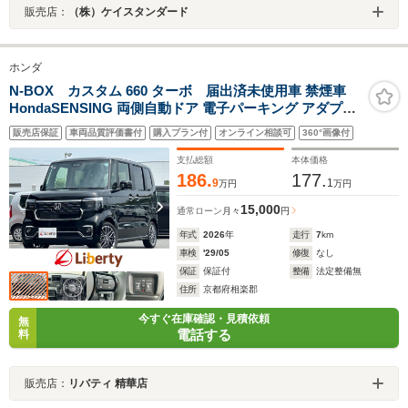
販売店：
（株）ケイスタンダード
ホンダ
N-BOX カスタム 660 ターボ 届出済未使用車 禁煙車
HondaSENSING 両側自動ドア 電子パーキング アダプテ
ィブクルーズコントロール 革巻きステアリング パドルシ
販売店保証
車両品質評価書付
購入プラン付
オンライン相談可
360°画像付
フト LEDヘッドライト 前席シートヒーター スマートキー
純正アルミホイール
支払総額
本体価格
186.
177.
9
1
万円
万円
15,000
通常ローン
月々
円
年式
2026
年
走行
7
km
車検
'29/05
修復
なし
保証
保証付
整備
法定整備無
住所
京都府相楽郡
今すぐ在庫確認・見積依頼
無
電話する
料
販売店：
リバティ 精華店