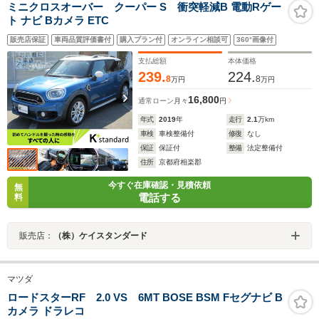
ミニクロスオーバー クーパー S 衝突軽減B 電動Rゲー
ト ナビ Bカメラ ETC
販売店保証
車両品質評価書付
購入プラン付
オンライン相談可
360°画像付
支払総額
本体価格
239.
224.
8
8
万円
万円
16,800
通常ローン
月々
円
年式
2019
年
走行
2.1
万km
車検
車検整備付
修復
なし
保証
保証付
整備
法定整備付
住所
京都府相楽郡
今すぐ在庫確認・見積依頼
無
電話する
料
販売店：
（株）ケイスタンダード
マツダ
ロードスターRF 2.0 VS 6MT BOSE BSM Fセグナビ B
カメラ ドラレコ