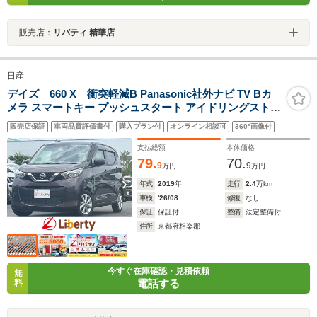
販売店：
リバティ 精華店
日産
デイズ 660 X 衝突軽減B Panasonic社外ナビ TV Bカ
メラ スマートキー プッシュスタート アイドリングストッ
プ ステアリングスイッチ 電動格納ミラー タッチパネルオ
販売店保証
車両品質評価書付
購入プラン付
オンライン相談可
360°画像付
ートエアコン 純正アルミホイール
支払総額
本体価格
79.
70.
9
9
万円
万円
年式
2019
年
走行
2.4
万km
車検
'26/08
修復
なし
保証
保証付
整備
法定整備付
住所
京都府相楽郡
今すぐ在庫確認・見積依頼
無
電話する
料