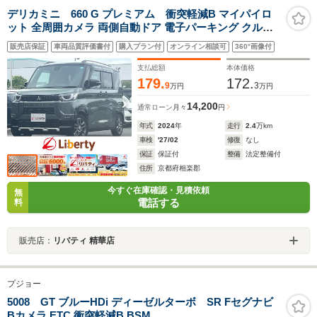
デリカミニ 660 G プレミアム 衝突軽減B マイパイロ
ット 全周囲カメラ 両側自動ドア 電子パーキング クルー
ズコントロール LEDヘッドライト フォグライト スマート
販売店保証
車両品質評価書付
購入プラン付
オンライン相談可
360°画像付
キー プッシュスタート アイドリングストップ 前席シート
ヒーター 純正アルミ
支払総額
本体価格
179.
172.
9
3
万円
万円
14,200
通常ローン
月々
円
年式
2024
年
走行
2.4
万km
車検
'27/02
修復
なし
保証
保証付
整備
法定整備付
住所
京都府相楽郡
今すぐ在庫確認・見積依頼
無
電話する
料
販売店：
リバティ 精華店
プジョー
5008 GT ブルーHDi ディーゼルターボ SR Fセグナビ
Bカメラ ETC 衝突軽減B BSM