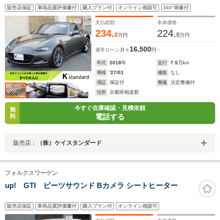
販売店保証
車両品質評価書付
購入プラン付
オンライン相談可
360°画像付
支払総額
本体価格
234.
224.
8
8
万円
万円
16,500
通常ローン
月々
円
年式
2018
年
走行
7.5
万km
車検
'27/01
修復
なし
保証
保証付
整備
法定整備付
住所
京都府相楽郡
今すぐ在庫確認・見積依頼
無
電話する
料
販売店：
（株）ケイスタンダード
フォルクスワーゲン
up! GTI ビーツサウンド Bカメラ シートヒーター
販売店保証
車両品質評価書付
購入プラン付
オンライン相談可