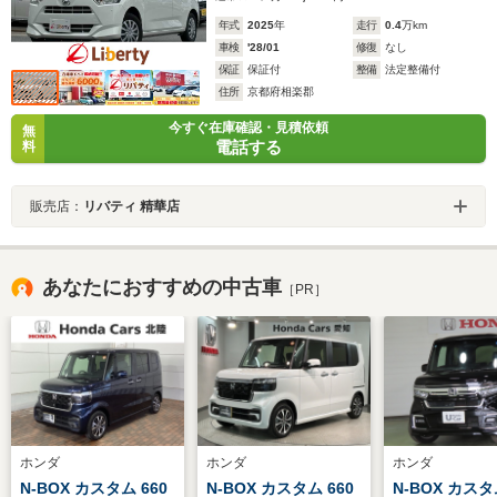
年式
2025
年
走行
0.4
万km
車検
'28/01
修復
なし
保証
保証付
整備
法定整備付
住所
京都府相楽郡
今すぐ在庫確認・見積依頼
無
電話する
料
販売店：
リバティ 精華店
あなたにおすすめの中古車
［PR］
ホンダ
ホンダ
ホンダ
N-BOX カスタム 660
N-BOX カスタム 660
N-BOX カスタ