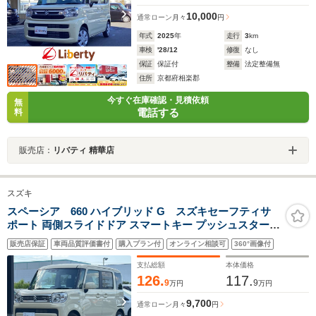
10,000
通常ローン
月々
円
年式
2025
年
走行
3
km
車検
'28/12
修復
なし
保証
保証付
整備
法定整備無
住所
京都府相楽郡
今すぐ在庫確認・見積依頼
無
電話する
料
販売店：
リバティ 精華店
スズキ
スペーシア 660 ハイブリッド G スズキセーフティサ
ポート 両側スライドドア スマートキー プッシュスタート
アイドリングストップ 電動格納ミラー オートエアコン ヘ
販売店保証
車両品質評価書付
購入プラン付
オンライン相談可
360°画像付
ッドライトレベライザー
支払総額
本体価格
126.
117.
9
9
万円
万円
9,700
通常ローン
月々
円