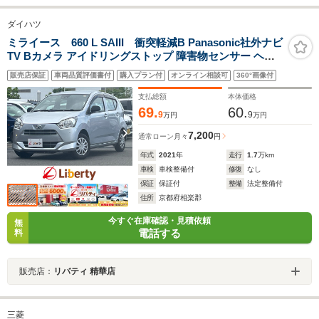
ダイハツ
ミライース 660 L SAIII 衝突軽減B Panasonic社外ナビ
TV Bカメラ アイドリングストップ 障害物センサー ヘッ
ドライトレベライザー オートハイビーム ETC
販売店保証
車両品質評価書付
購入プラン付
オンライン相談可
360°画像付
支払総額
本体価格
69.
60.
9
9
万円
万円
7,200
通常ローン
月々
円
年式
2021
年
走行
1.7
万km
車検
車検整備付
修復
なし
保証
保証付
整備
法定整備付
住所
京都府相楽郡
今すぐ在庫確認・見積依頼
無
電話する
料
販売店：
リバティ 精華店
三菱