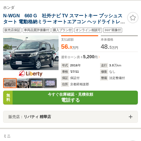
ホンダ
N-WGN 660 G 社外ナビ TV スマートキー プッシュス
タート 電動格納ミラー オートエアコン ヘッドライトレベ
ライザー
販売店保証
車両品質評価書付
購入プラン付
オンライン相談可
360°画像付
支払総額
本体価格
56.
48.
9
5
万円
万円
5,200
通常ローン
月々
円
年式
2016
年
走行
3.0
万km
車検
'27/11
修復
なし
保証
保証付
整備
法定整備付
住所
京都府相楽郡
今すぐ在庫確認・見積依頼
無
電話する
料
販売店：
リバティ 精華店
ミニ