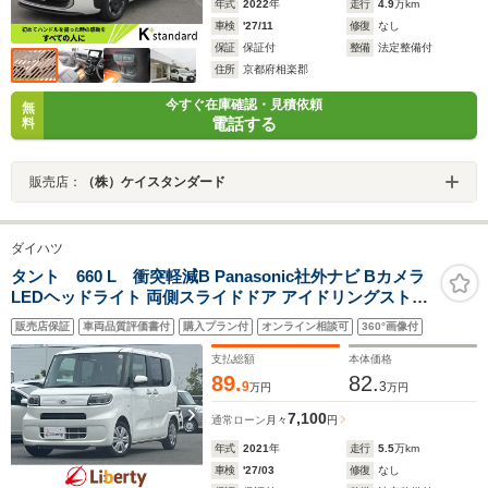
年式
2022
年
走行
4.9
万km
車検
'27/11
修復
なし
保証
保証付
整備
法定整備付
住所
京都府相楽郡
今すぐ在庫確認・見積依頼
無
電話する
料
販売店：
（株）ケイスタンダード
ダイハツ
タント 660 L 衝突軽減B Panasonic社外ナビ Bカメラ
LEDヘッドライト 両側スライドドア アイドリングストッ
プ 障害物センサー ETC
販売店保証
車両品質評価書付
購入プラン付
オンライン相談可
360°画像付
支払総額
本体価格
89.
82.
9
3
万円
万円
7,100
通常ローン
月々
円
年式
2021
年
走行
5.5
万km
車検
'27/03
修復
なし