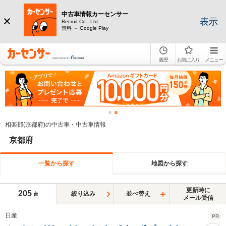
中古車情報カーセンサー
表示
Recruit Co., Ltd.
無料 － Google Play
履歴
お気に入り
メニュー
相楽郡(京都府)の中古車・中古車情報
京都府
一覧から探す
地図から探す
更新時に
205
絞り込み
並べ替え
台
メール受信
日産
PR