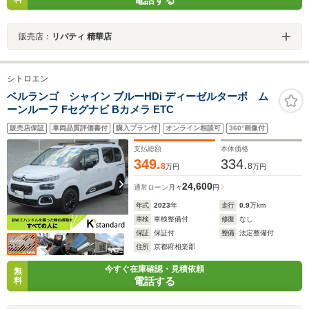
販売店：
リバティ 精華店
シトロエン
ベルランゴ シャイン ブルーHDi ディーゼルターボ ム
ーンルーフ Fセグナビ Bカメラ ETC
販売店保証
車両品質評価書付
購入プラン付
オンライン相談可
360°画像付
支払総額
本体価格
349.
334.
8
8
万円
万円
24,600
通常ローン
月々
円
年式
2023
年
走行
0.9
万km
車検
車検整備付
修復
なし
保証
保証付
整備
法定整備付
住所
京都府相楽郡
今すぐ在庫確認・見積依頼
無
電話する
料