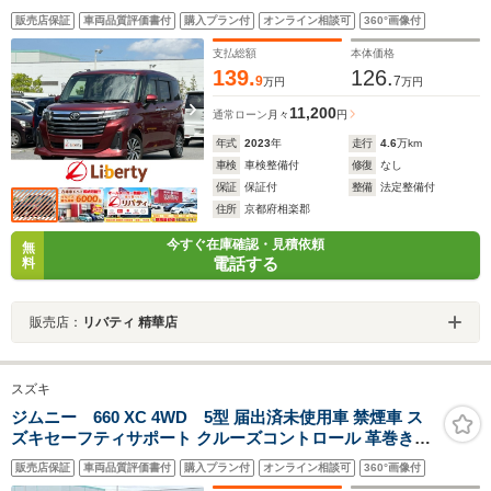
ドア アダプティブクルーズコントロール 電子パーキング
販売店保証
車両品質評価書付
購入プラン付
オンライン相談可
360°画像付
革巻きステアリング LEDヘッドライト スマートキー 純正
アルミホイール
支払総額
本体価格
139.
126.
9
7
万円
万円
11,200
通常ローン
月々
円
年式
2023
年
走行
4.6
万km
車検
車検整備付
修復
なし
保証
保証付
整備
法定整備付
住所
京都府相楽郡
今すぐ在庫確認・見積依頼
無
電話する
料
販売店：
リバティ 精華店
スズキ
ジムニー 660 XC 4WD 5型 届出済未使用車 禁煙車 ス
ズキセーフティサポート クルーズコントロール 革巻きス
テアリング 前席シートヒーター LEDヘッドライト フォグ
販売店保証
車両品質評価書付
購入プラン付
オンライン相談可
360°画像付
ライト スマートキー プッシュスタート 障害物センサー