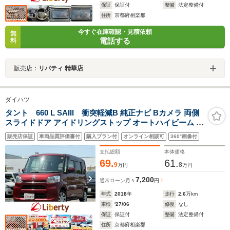
保証
保証付
整備
法定整備付
住所
京都府相楽郡
今すぐ在庫確認・見積依頼
無
電話する
料
販売店：
リバティ 精華店
ダイハツ
タント 660 L SAIII 衝突軽減B 純正ナビ Bカメラ 両側
スライドドア アイドリングストップ オートハイビーム ヘ
ッドライトレベライザー ステアリングスイッチ
販売店保証
車両品質評価書付
購入プラン付
オンライン相談可
360°画像付
支払総額
本体価格
69.
61.
9
8
万円
万円
7,200
通常ローン
月々
円
年式
2018
年
走行
2.6
万km
車検
'27/06
修復
なし
保証
保証付
整備
法定整備付
住所
京都府相楽郡