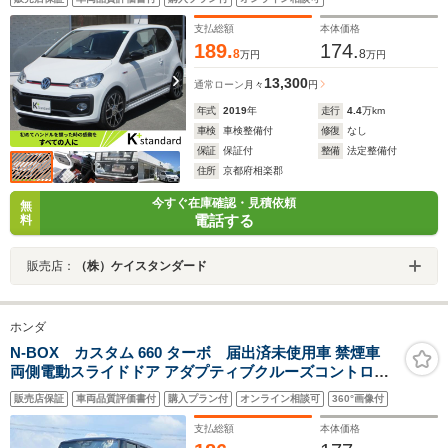
支払総額
本体価格
189.
174.
8
8
万円
万円
13,300
通常ローン
月々
円
年式
2019
年
走行
4.4
万km
車検
車検整備付
修復
なし
保証
保証付
整備
法定整備付
住所
京都府相楽郡
今すぐ在庫確認・見積依頼
無
電話する
料
販売店：
（株）ケイスタンダード
ホンダ
N-BOX カスタム 660 ターボ 届出済未使用車 禁煙車
両側電動スライドドア アダプティブクルーズコントロー
ル 衝突被害軽減ブレーキ LEDヘッドライト 純正アルミホ
販売店保証
車両品質評価書付
購入プラン付
オンライン相談可
360°画像付
イール 電動パーキングブレーキ オートブレーキホールド
シートヒーター
支払総額
本体価格