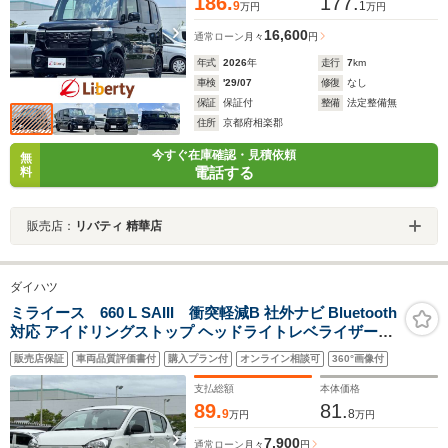
186.
177.
9
1
万円
万円
16,600
通常ローン
月々
円
年式
2026
年
走行
7
km
車検
'29/07
修復
なし
保証
保証付
整備
法定整備無
住所
京都府相楽郡
今すぐ在庫確認・見積依頼
無
電話する
料
販売店：
リバティ 精華店
ダイハツ
ミライース 660 L SAIII 衝突軽減B 社外ナビ Bluetooth
対応 アイドリングストップ ヘッドライトレベライザー
ETC 障害物センサー オートハイビーム
販売店保証
車両品質評価書付
購入プラン付
オンライン相談可
360°画像付
支払総額
本体価格
89.
81.
9
8
万円
万円
7,900
通常ローン
月々
円