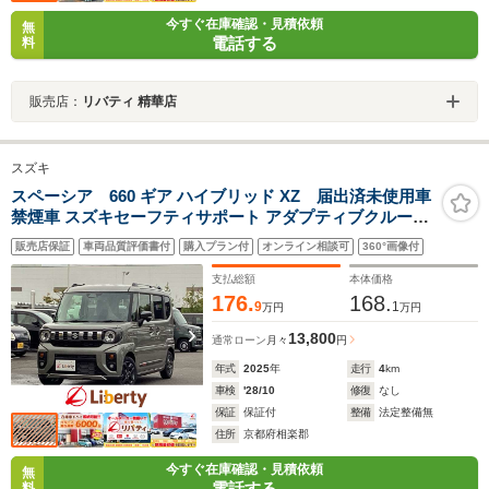
今すぐ在庫確認・見積依頼
無
電話する
料
販売店：
リバティ 精華店
スズキ
スペーシア 660 ギア ハイブリッド XZ 届出済未使用車
禁煙車 スズキセーフティサポート アダプティブクルーズ
コントロール 電子パーキング 両側自動ドア LEDヘッドラ
販売店保証
車両品質評価書付
購入プラン付
オンライン相談可
360°画像付
イト スマートキー プッシュスタート ステアリングヒータ
ー 純正アルミホイール
支払総額
本体価格
176.
168.
9
1
万円
万円
13,800
通常ローン
月々
円
年式
2025
年
走行
4
km
車検
'28/10
修復
なし
保証
保証付
整備
法定整備無
住所
京都府相楽郡
今すぐ在庫確認・見積依頼
無
電話する
料