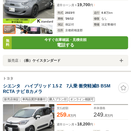
19,700
通常ローン
月々
円
年式
2023
年
走行
0.8
万km
車検
'26/12
修復
なし
保証
保証付
整備
法定整備付
住所
京都府相楽郡
今すぐ在庫確認・見積依頼
無
電話する
料
販売店：
（株）ケイスタンダード
トヨタ
シエンタ ハイブリッド 1.5 Z 7人乗 衝突軽減B BSM
RCTA ナビ Bカメラ
販売店保証
車両品質評価書付
購入プラン付
オンライン相談可
支払総額
本体価格
259.
249.
8
8
万円
万円
18,200
通常ローン
月々
円