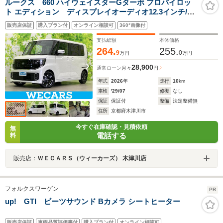
ルークス 660 ハイウェイスターGターボ プロパイロッ
ト エディション ディスプレイオーディオ12.3インチ/エ
マージェンシーブレーキ/両側電動スライドドア/シートヒ
販売店保証
購入プラン付
オンライン相談可
360°画像付
ーター/アラウンドビューモニター/車線逸脱防止支援シス
テム/プロパイロット/ヘッドランプ LED
支払総額
本体価格
264.
255.
9
0
万円
万円
28,900
通常ローン
月々
円
年式
2026
年
走行
10
km
車検
'29/07
修復
なし
保証
保証付
整備
法定整備無
住所
京都府木津川市
今すぐ在庫確認・見積依頼
無
電話する
料
販売店：
ＷＥＣＡＲＳ（ウィーカーズ） 木津川店
フォルクスワーゲン
PR
up! GTI ビーツサウンド Bカメラ シートヒーター
販売店保証
車両品質評価書付
購入プラン付
オンライン相談可