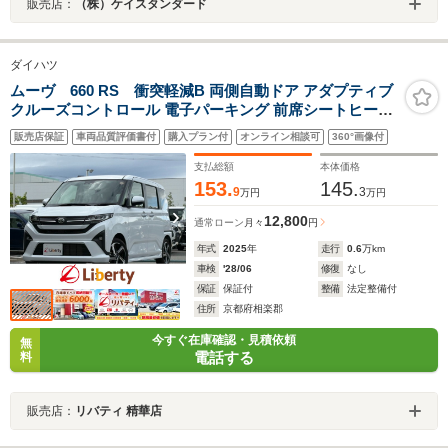
販売店：
（株）ケイスタンダード
ダイハツ
ムーヴ 660 RS 衝突軽減B 両側自動ドア アダプティブ
クルーズコントロール 電子パーキング 前席シートヒータ
ー 革巻きステアリング LEDヘッドライト フォグライト
販売店保証
車両品質評価書付
購入プラン付
オンライン相談可
360°画像付
スマートキー アイドリングストップ 純正アルミホイール
支払総額
本体価格
153.
145.
9
3
万円
万円
12,800
通常ローン
月々
円
年式
2025
年
走行
0.6
万km
車検
'28/06
修復
なし
保証
保証付
整備
法定整備付
住所
京都府相楽郡
今すぐ在庫確認・見積依頼
無
電話する
料
販売店：
リバティ 精華店