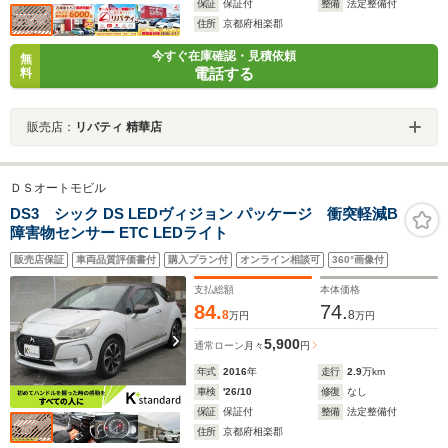
保証
保証付
整備
法定整備付
住所
京都府相楽郡
今すぐ在庫確認・見積依頼
無
電話する
料
販売店：
リバティ 精華店
ＤＳオートモビル
DS3 シック DS LEDヴィジョン パッケージ 衝突軽減B
障害物センサー ETC LEDライト
販売店保証
車両品質評価書付
購入プラン付
オンライン相談可
360°画像付
支払総額
本体価格
84.
74.
8
8
万円
万円
5,900
通常ローン
月々
円
年式
2016
年
走行
2.9
万km
車検
'26/10
修復
なし
保証
保証付
整備
法定整備付
住所
京都府相楽郡