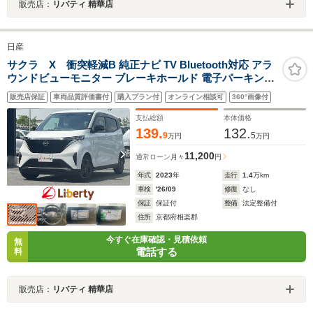
販売店：
リバティ 精華店
日産
サクラ X 衝突軽減B 純正ナビ TV Bluetooth対応 アラ
ウンドビューモニター ブレーキホールド 電子パーキング
スマートキー プッシュスタート LEDヘッドライト 電動格
販売店保証
車両品質評価書付
購入プラン付
オンライン相談可
360°画像付
納ミラー オートエアコン
支払総額
本体価格
139.
132.
9
5
万円
万円
11,200
通常ローン
月々
円
年式
2023
年
走行
1.4
万km
車検
'26/09
修復
なし
保証
保証付
整備
法定整備付
住所
京都府相楽郡
今すぐ在庫確認・見積依頼
無
電話する
料
販売店：
リバティ 精華店