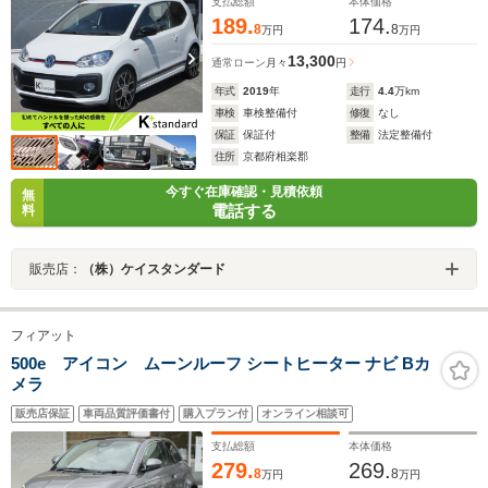
支払総額
本体価格
189.
174.
8
8
万円
万円
13,300
通常ローン
月々
円
年式
2019
年
走行
4.4
万km
車検
車検整備付
修復
なし
保証
保証付
整備
法定整備付
住所
京都府相楽郡
今すぐ在庫確認・見積依頼
無
電話する
料
販売店：
（株）ケイスタンダード
フィアット
500e アイコン ムーンルーフ シートヒーター ナビ Bカ
メラ
販売店保証
車両品質評価書付
購入プラン付
オンライン相談可
支払総額
本体価格
279.
269.
8
8
万円
万円