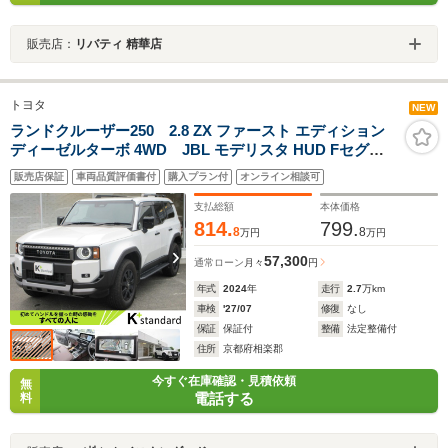
販売店：
リバティ 精華店
トヨタ
NEW
ランドクルーザー250 2.8 ZX ファースト エディション
ディーゼルターボ 4WD JBL モデリスタ HUD Fセグナ
ビ 360°カメラ
販売店保証
車両品質評価書付
購入プラン付
オンライン相談可
支払総額
本体価格
814.
799.
8
8
万円
万円
57,300
通常ローン
月々
円
年式
2024
年
走行
2.7
万km
車検
'27/07
修復
なし
保証
保証付
整備
法定整備付
住所
京都府相楽郡
今すぐ在庫確認・見積依頼
無
電話する
料