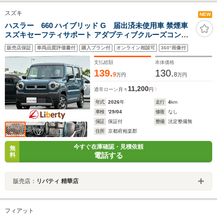
スズキ
NEW
ハスラー 660 ハイブリッド G 届出済未使用車 禁煙車
スズキセーフティサポート アダプティブクルーズコント
ロール LEDヘッドライト スマートキー プッシュスタート
販売店保証
車両品質評価書付
購入プラン付
オンライン相談可
360°画像付
アイドリングストップ 前席シートヒーター ステアリング
スイッチ
支払総額
本体価格
139.
130.
9
8
万円
万円
11,200
通常ローン
月々
円
年式
2026
年
走行
4
km
車検
'29/04
修復
なし
保証
保証付
整備
法定整備無
住所
京都府相楽郡
今すぐ在庫確認・見積依頼
無
電話する
料
販売店：
リバティ 精華店
フィアット