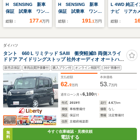
H SENSING 新車
H SENSING 新車
L 4WD 純正
保証 試乗車 ワンオ
保証 試乗車 ワン
ナビ リアカ
ーナー ナビVXM-
オ-ナ- ナビLXU-
ルセグ シー
177
191
1
総額：
.4
万円
総額：
.1
万円
総額：
245ZFEi TV Rカメ
242NBi TV Rカメ
ー 純正リモ
ラ BTオ-ディオ ド
ラ CD録音 BTオ-
ーター CS
ラレコ シートヒータ
ディオ DVD シ-ト
VSA Pセン
ダイハツ
ー ETC LEDライ
ヒ-タ- ETC LEDラ
PSD LEDフ
ト VSA クルコン
イト VSA クルコ
タント 660 L リミテッド SAIII 衝突軽減B 両側スライ
ドドア アイドリングストップ 社外オーディオ オートハイ
スマートキー AAC
ン アルミ AAC
ビーム ヘッドライトレベライザー
販売店保証
車両品質評価書付
購入プラン付
オンライン相談可
360°画像付
支払総額
本体価格
62.
53.
9
7
万円
万円
6,100
通常ローン
月々
円
年式
2019
年
走行
4.6
万km
車検
車検整備付
修復
なし
保証
保証付
整備
法定整備付
住所
京都府相楽郡
今すぐ在庫確認・見積依頼
無
電話する
料