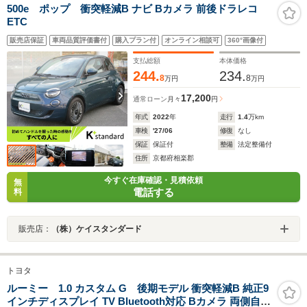
500e ポップ 衝突軽減B ナビ Bカメラ 前後ドラレコ
ETC
販売店保証
車両品質評価書付
購入プラン付
オンライン相談可
360°画像付
支払総額
本体価格
244.
234.
8
8
万円
万円
17,200
通常ローン
月々
円
年式
2022
年
走行
1.4
万km
車検
'27/06
修復
なし
保証
保証付
整備
法定整備付
住所
京都府相楽郡
今すぐ在庫確認・見積依頼
無
電話する
料
販売店：
（株）ケイスタンダード
トヨタ
ルーミー 1.0 カスタム G 後期モデル 衝突軽減B 純正9
インチディスプレイ TV Bluetooth対応 Bカメラ 両側自動