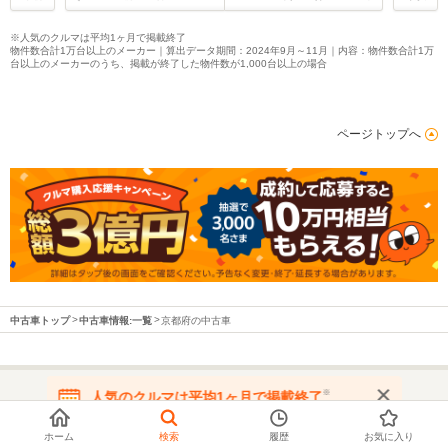
※人気のクルマは平均1ヶ月で掲載終了
物件数合計1万台以上のメーカー｜算出データ期間：2024年9月～11月｜内容：物件数合計1万
台以上のメーカーのうち、掲載が終了した物件数が1,000台以上の場合
ページトップへ
中古車トップ
中古車情報:一覧
京都府の中古車
※
人気のクルマは平均1ヶ月で掲載終了
都道府県から中古車を探す
在庫が無くなる前にお問い合わせください
ホーム
検索
履歴
お気に入り