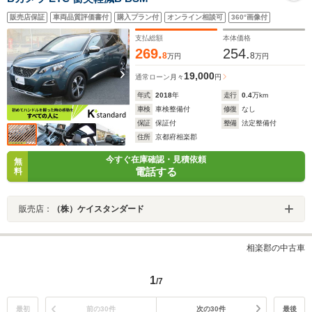
販売店保証
車両品質評価書付
購入プラン付
オンライン相談可
360°画像付
支払総額
本体価格
269.
254.
8
8
万円
万円
19,000
通常ローン
月々
円
年式
2018
年
走行
0.4
万km
車検
車検整備付
修復
なし
保証
保証付
整備
法定整備付
住所
京都府相楽郡
今すぐ在庫確認・見積依頼
無
電話する
料
販売店：
（株）ケイスタンダード
相楽郡の中古車
1
/7
最初
前の30件
次の30件
最後