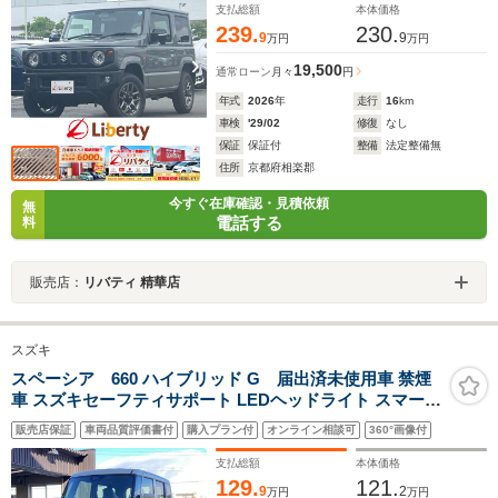
純正アルミ
支払総額
本体価格
239.
230.
9
9
万円
万円
19,500
通常ローン
月々
円
年式
2026
年
走行
16
km
車検
'29/02
修復
なし
保証
保証付
整備
法定整備無
住所
京都府相楽郡
今すぐ在庫確認・見積依頼
無
電話する
料
販売店：
リバティ 精華店
スズキ
スペーシア 660 ハイブリッド G 届出済未使用車 禁煙
車 スズキセーフティサポート LEDヘッドライト スマート
キー プッシュスタート アイドリングストップ 両側スライ
販売店保証
車両品質評価書付
購入プラン付
オンライン相談可
360°画像付
ドドア ステアリングスイッチ 電動格納ミラー オートエア
コン
支払総額
本体価格
129.
121.
9
2
万円
万円