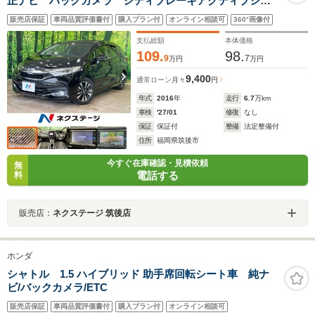
正ナビ バックカメラ シティブレーキアクティブシス
テム 禁煙車 スマートキー LEDヘッド ビルトイン
販売店保証
車両品質評価書付
購入プラン付
オンライン相談可
360°画像付
ETC クルコン 純正15インチアルミ オートライト
オートエアコン Bluetooth DVD
支払総額
本体価格
109.
98.
9
7
万円
万円
9,400
通常ローン
月々
円
年式
2016
年
走行
6.7
万km
車検
'27/01
修復
なし
保証
保証付
整備
法定整備付
住所
福岡県筑後市
今すぐ在庫確認・見積依頼
無
電話する
料
販売店：
ネクステージ 筑後店
ホンダ
シャトル 1.5 ハイブリッド 助手席回転シート車 純ナ
ビ/バックカメラ/ETC
販売店保証
車両品質評価書付
購入プラン付
オンライン相談可