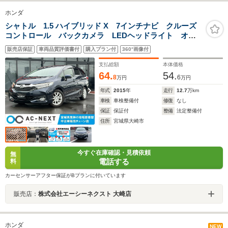
ホンダ
シャトル 1.5 ハイブリッド X 7インチナビ クルーズ
コントロール バックカメラ LEDヘッドライト オー
トライト フォグランプ ハーフレザーシート CD
販売店保証
車両品質評価書付
購入プラン付
360°画像付
DVD Bluetooth フルセグTV ETC ドライブレコー
ダー ステアリングリモコン
支払総額
本体価格
64.
54.
8
6
万円
万円
年式
2015
年
走行
12.7
万km
車検
車検整備付
修復
なし
保証
保証付
整備
法定整備付
住所
宮城県大崎市
今すぐ在庫確認・見積依頼
無
電話する
料
カーセンサーアフター保証がBプランに付いています
販売店：
株式会社エーシーネクスト 大崎店
ホンダ
NEW