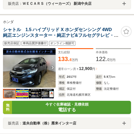
販売店：
ＷＥＣＡＲＳ（ウィーカーズ） 新潟中央店
ホンダ
シャトル 1.5 ハイブリッド X ホンダセンシング 4WD
純正エンジンスターター・純正ナビ&フルセグテレビ・
CD・DVD・ブルートゥース・バックカメラ・ビルトイン
販売店保証
車両品質評価書付
オンライン相談可
ETC・LEDヘッドライト
支払総額
本体価格
133.
122.
6
0
万円
万円
12,900
通常ローン
月々
円
年式
2017
年
走行
5.9
万km
車検
車検整備付
修復
なし
保証
保証付
整備
法定整備付
住所
北海道札幌市東区
今すぐ在庫確認・見積依頼
無
電話する
料
販売店：
道央自動車（株）雁来インター店