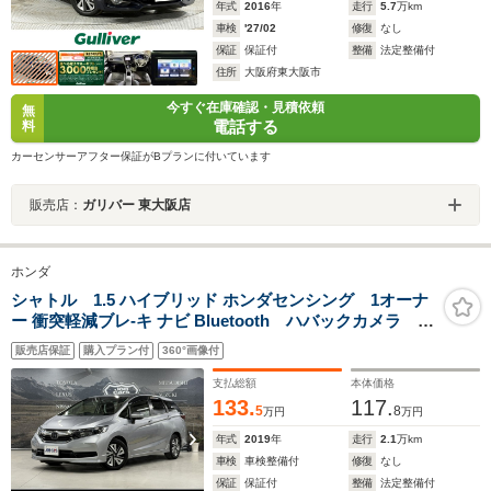
年式
2016
年
走行
5.7
万km
車検
'27/02
修復
なし
保証
保証付
整備
法定整備付
住所
大阪府東大阪市
今すぐ在庫確認・見積依頼
無
電話する
料
カーセンサーアフター保証がBプランに付いています
販売店：
ガリバー 東大阪店
ホンダ
シャトル 1.5 ハイブリッド ホンダセンシング 1オーナ
ー 衝突軽減ブレ-キ ナビ Bluetooth ハバックカメラ エ
ンジンプッシュスタート スマートキー クルーズコン
販売店保証
購入プラン付
360°画像付
トロール 前後ドライブレコーダー プライバシーガラ
ス ETC 電動格納ミラー
支払総額
本体価格
133.
117.
5
8
万円
万円
年式
2019
年
走行
2.1
万km
車検
車検整備付
修復
なし
保証
保証付
整備
法定整備付