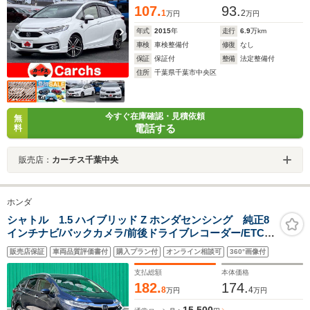
107.
93.
1
2
万円
万円
年式
2015
年
走行
6.9
万km
車検
車検整備付
修復
なし
保証
保証付
整備
法定整備付
住所
千葉県千葉市中央区
今すぐ在庫確認・見積依頼
無
電話する
料
販売店：
カーチス千葉中央
ホンダ
シャトル 1.5 ハイブリッド Z ホンダセンシング 純正8
インチナビ/バックカメラ/前後ドライブレコーダー/ETC/
ハーフレザーシート/シートヒーター/ルーフレール/純正16
販売店保証
車両品質評価書付
購入プラン付
オンライン相談可
360°画像付
インチアルミホイール/CD/DVD再生可/Bluetooth接続可/
フルセグTV視聴可/禁煙車
支払総額
本体価格
182.
174.
8
4
万円
万円
15,500