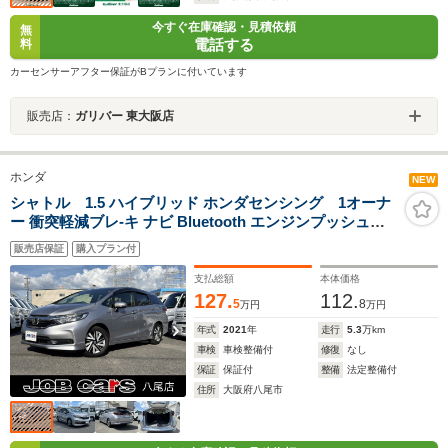
今すぐ在庫確認・見積依頼
無
電話する
料
カーセンサーアフター保証がBプランに付いています
販売店：
ガリバー 東大阪店
ホンダ
NEW
シャトル 1.5 ハイブリッド ホンダセンシング 1オーナ
ー 衝突軽減ブレ-キ ナビ Bluetooth エンジンプッシュス
タート スマートキー 電動格納ミラー オートライ
販売店保証
購入プラン付
ト レーンアシスト プライバシーガラス クルーズコ
ントロール ドライブレコーダー ETC
支払総額
本体価格
127.
112.
5
8
万円
万円
年式
2021
年
走行
5.3
万km
車検
車検整備付
修復
なし
保証
保証付
整備
法定整備付
住所
大阪府八尾市