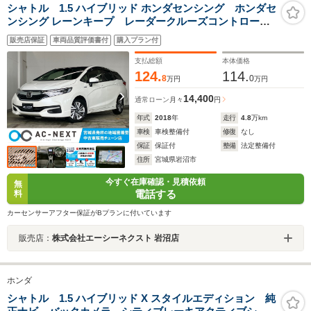
シャトル 1.5 ハイブリッド ホンダセンシング ホンダセ
ンシング レーンキープ レーダークルーズコントロール
衝突被害軽減ブレーキ 横滑り防止 スマートキー ヘッドラ
販売店保証
車両品質評価書付
購入プラン付
イトレベライザー
支払総額
本体価格
124.
114.
8
0
万円
万円
14,400
通常ローン
月々
円
年式
2018
年
走行
4.8
万km
車検
車検整備付
修復
なし
保証
保証付
整備
法定整備付
住所
宮城県岩沼市
今すぐ在庫確認・見積依頼
無
電話する
料
カーセンサーアフター保証がBプランに付いています
販売店：
株式会社エーシーネクスト 岩沼店
ホンダ
シャトル 1.5 ハイブリッド X スタイルエディション 純