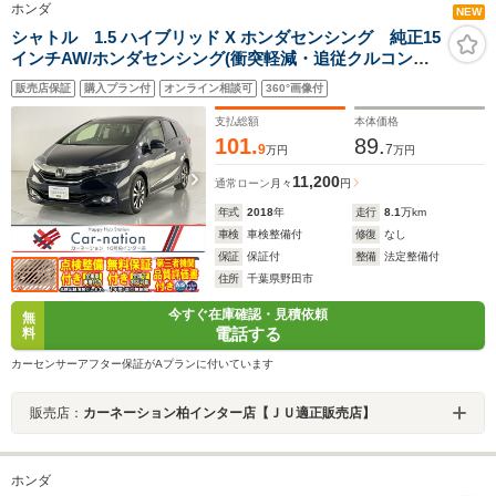
ホンダ
NEW
シャトル 1.5 ハイブリッド X ホンダセンシング 純正15
インチAW/ホンダセンシング(衝突軽減・追従クルコン・
誤発進抑制・車線維持支援・先行車発進通知)/前席シート
販売店保証
購入プラン付
オンライン相談可
360°画像付
ヒーター/インターナビ(CD・DVD・フルセグ・
Bluetooth)/ビルトインETC/バックカメラ
支払総額
本体価格
101.
89.
9
7
万円
万円
11,200
通常ローン
月々
円
年式
2018
年
走行
8.1
万km
車検
車検整備付
修復
なし
保証
保証付
整備
法定整備付
住所
千葉県野田市
今すぐ在庫確認・見積依頼
無
電話する
料
カーセンサーアフター保証がAプランに付いています
販売店：
カーネーション柏インター店【ＪＵ適正販売店】
ホンダ