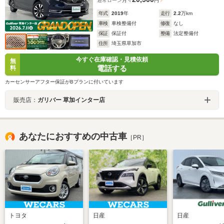
通常ローン
月々
円
年式
2019
年
走行
2.2
万km
車検
車検整備付
修復
なし
保証
保証付
整備
法定整備付
住所
埼玉県草加市
今すぐ在庫確認・見積依頼
無
電話する
料
カーセンサーアフター保証がBプランに付いています
販売店：
ガリバー 草加インター店
あなたにおすすめの中古車
［PR］
トヨタ
日産
日産