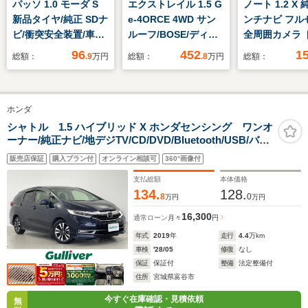
パッソ 1.0 モーダ S
エクストレイル 1.5 G
ノート 1.2 X
新品タイヤ/純正 SDナ
e-4ORCE 4WD サン
ンチナビ フル
ビ/衝突安全装置/車線
ルーフ/BOSE/ディス
全周囲カメラ 
逸脱防止支援システ
プレイオーディオ+ナ
ブレコーダー 
96
452
1
総額：
.9
万円
総額：
.8
万円
総額：
ム/ヘッドランプ
ビ/インテリジェント
ルインナーミラ
LED/Bluetooth接
ルームミラー/エマー
ラインドスポッ
続/ETC/EBD付ABS/横
ジェンシーブレーキ/
突被害軽減ブ
ホンダ
滑り防止装置/アイド
シートヒーター/全方
前後コーナー
リングストップ/バッ
位モニター/車線逸脱
LEDヘッドラ
シャトル 1.5 ハイブリッド X ホンダセンシング ワンオ
ーナー/純正ナビ/地デジTV/CD/DVD/Bluetooth/USB/バッ
クモニター
防止支援システム/シ
マートキー ETC
クカメラ/ETC/前席シートヒーター/パドルシフト/アダプ
ート 合皮
販売店保証
購入プラン付
オンライン相談可
360°画像付
ティブクルーズコントロール/レーンキープアシスト/寒冷
地仕様/LEDヘッドライト/禁煙車
支払総額
本体価格
134.
128.
8
0
万円
万円
16,300
通常ローン
月々
円
年式
2019
年
走行
4.4
万km
車検
'28/05
修復
なし
保証
保証付
整備
法定整備付
住所
宮城県富谷市
今すぐ在庫確認・見積依頼
無