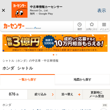
中古車情報カーセンサー
表示
Recruit Co., Ltd.
無料 － Google Play
履歴
お気に入り
メニュー
シャトル（ホンダ）の中古車・中古車情報
ホンダ シャトル
一覧から探す
地図から探す
更新時に
876
絞り込み
並べ替え
台
メール受信
ホンダ
PR