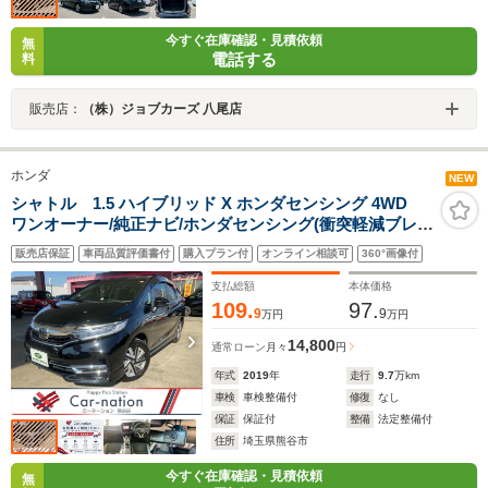
今すぐ在庫確認・見積依頼
無
電話する
料
販売店：
（株）ジョブカーズ 八尾店
ホンダ
NEW
シャトル 1.5 ハイブリッド X ホンダセンシング 4WD
ワンオーナー/純正ナビ/ホンダセンシング(衝突軽減ブレ-
キ/車線逸脱防止/標識認識/先行車発進告知/誤発進抑制/ア
販売店保証
車両品質評価書付
購入プラン付
オンライン相談可
360°画像付
ダプティブクルコン/オートハイビーム)/LED/シートヒー
ター/フルセグTV/Bluetooth/バックカメラ
支払総額
本体価格
109.
97.
9
9
万円
万円
14,800
通常ローン
月々
円
年式
2019
年
走行
9.7
万km
車検
車検整備付
修復
なし
保証
保証付
整備
法定整備付
住所
埼玉県熊谷市
今すぐ在庫確認・見積依頼
無