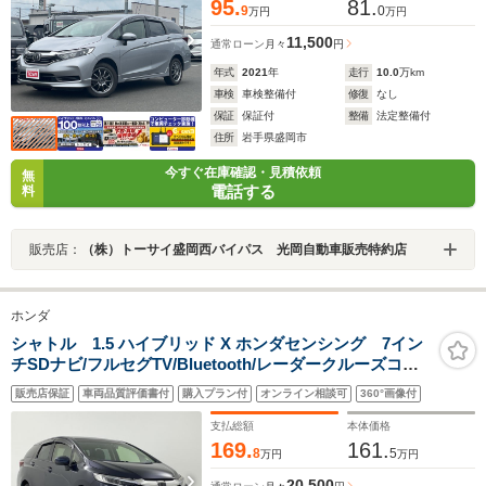
95.
81.
9
0
万円
万円
11,500
通常ローン
月々
円
年式
2021
年
走行
10.0
万km
車検
車検整備付
修復
なし
保証
保証付
整備
法定整備付
住所
岩手県盛岡市
今すぐ在庫確認・見積依頼
無
電話する
料
販売店：
（株）トーサイ盛岡西バイパス 光岡自動車販売特約店
ホンダ
シャトル 1.5 ハイブリッド X ホンダセンシング 7イン
チSDナビ/フルセグTV/Bluetooth/レーダークルーズコン
トロール/ハーフレザーシート/シートヒーター/LEDヘッド
販売店保証
車両品質評価書付
購入プラン付
オンライン相談可
360°画像付
ライト/オートマチックハイビーム/純正アルミホイール/ビ
ルトインETC/ドライブレコーダー
支払総額
本体価格
169.
161.
8
5
万円
万円
20,500