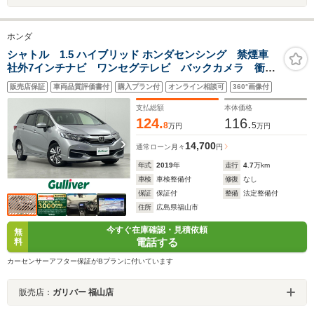
ホンダ
シャトル 1.5 ハイブリッド ホンダセンシング 禁煙車
社外7インチナビ ワンセグテレビ バックカメラ 衝突
軽減システム 踏み間違い防止装置 レーダークルーズ
販売店保証
車両品質評価書付
購入プラン付
オンライン相談可
360°画像付
コントロール レーンキープアシスト 横滑り防止装
置 前方ドライブレコーダー オートライト
支払総額
本体価格
124.
116.
8
5
万円
万円
14,700
通常ローン
月々
円
年式
2019
年
走行
4.7
万km
車検
車検整備付
修復
なし
保証
保証付
整備
法定整備付
住所
広島県福山市
今すぐ在庫確認・見積依頼
無
電話する
料
カーセンサーアフター保証がBプランに付いています
販売店：
ガリバー 福山店