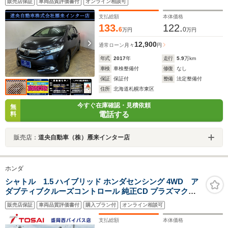
販売店保証
車両品質評価書付
オンライン相談可
ETC・LEDヘッドライト
支払総額
本体価格
133.
122.
6
0
万円
万円
12,900
通常ローン
月々
円
年式
2017
年
走行
5.9
万km
車検
車検整備付
修復
なし
保証
保証付
整備
法定整備付
住所
北海道札幌市東区
今すぐ在庫確認・見積依頼
無
電話する
料
販売店：
道央自動車（株）雁来インター店
ホンダ
シャトル 1.5 ハイブリッド ホンダセンシング 4WD ア
ダブティブクルーズコントロール 純正CD プラズマクラ
スター付オートエアコン コンフォートビューパッケージ
販売店保証
車両品質評価書付
購入プラン付
オンライン相談可
社外16インチアルミホイール スマートキーシステム シル
バー加飾付ウレタンステアリング 横滑り防止
支払総額
本体価格