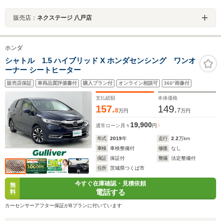
販売店：
ネクステージ 八戸店
ホンダ
シャトル 1.5 ハイブリッド X ホンダセンシング ワンオ
ーナー シートヒーター
販売店保証
車両品質評価書付
購入プラン付
オンライン相談可
360°画像付
支払総額
本体価格
157.
149.
8
7
万円
万円
19,900
通常ローン
月々
円
年式
2019
年
走行
2.2
万km
車検
車検整備付
修復
なし
保証
保証付
整備
法定整備付
住所
茨城県つくば市
今すぐ在庫確認・見積依頼
無
電話する
料
カーセンサーアフター保証がBプランに付いています