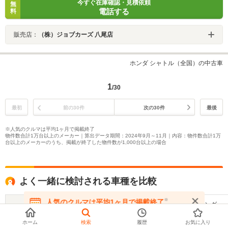
今すぐ在庫確認・見積依頼
無
電話する
料
販売店：
（株）ジョブカーズ 八尾店
ホンダ シャトル（全国）の中古車
1
/30
最初
前の30件
次の30件
最後
※人気のクルマは平均1ヶ月で掲載終了
物件数合計1万台以上のメーカー｜算出データ期間：2024年9月～11月｜内容：物件数合計1万
台以上のメーカーのうち、掲載が終了した物件数が1,000台以上の場合
よく一緒に検討される車種を比較
※
人気のクルマは平均1ヶ月で掲載終了
ホンダ
ホンダ
ホンダ
在庫が無くなる前にお問い合わせください
フィットシャトル
フィットシャトル
ジェイド
ホーム
検索
履歴
お気に入り
ハイブリッド