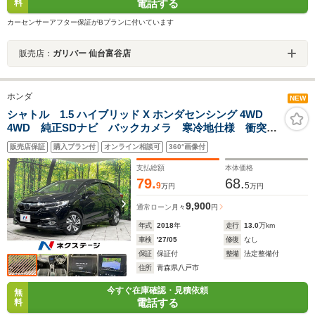
電話する
料
カーセンサーアフター保証がBプランに付いています
販売店：
ガリバー 仙台富谷店
ホンダ
NEW
シャトル 1.5 ハイブリッド X ホンダセンシング 4WD
4WD 純正SDナビ バックカメラ 寒冷地仕様 衝突軽
減装置 レーダークルーズコントロール 禁煙車 シー
販売店保証
購入プラン付
オンライン相談可
360°画像付
トヒーター ETC デュアルエアコン オートライト
Bluetooth機能 ドアバイザー
支払総額
本体価格
79.
68.
9
5
万円
万円
9,900
通常ローン
月々
円
年式
2018
年
走行
13.0
万km
車検
'27/05
修復
なし
保証
保証付
整備
法定整備付
住所
青森県八戸市
今すぐ在庫確認・見積依頼
無
電話する
料