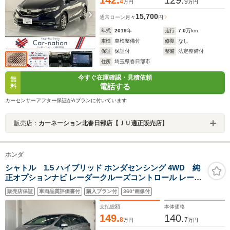
4
9
万円
万円
15,700
通常ローン
月々
円
年式
2019
年
走行
7.0
万km
車検
車検整備付
修復
なし
保証
保証付
整備
法定整備付
住所
埼玉県春日部市
今すぐ在庫確認・見積依頼
無
電話する
料
カーセンサーアフター保証がAプランに付いています
販売店：
カーネーション北春日部店【ＪＵ適正販売店】
ホンダ
シャトル 1.5 ハイブリッド ホンダセンシング 4WD 純
正オプションナビ レーダークルーズコントロール レーン
キープ 車線逸脱警報 バックカメラ ワイパーデアイサー
販売店保証
車両品質評価書付
購入プラン付
360°画像付
衝突被害軽減ブレーキ 横滑り防止 スマートキー ビルドイ
ンETC Bluetooth
支払総額
本体価格
149.
140.
8
7
万円
万円