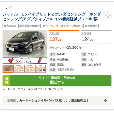
ホンダ
シャトル 1.5 ハイブリッド Z ホンダセンシング ホンダ
センシング(アダプティブクルコン/衝突軽減ブレーキ/誤発
進抑制機能/LKAS/ATハイビーム)/LEDヘッド・フォグ/ル
販売店保証
車両品質評価書付
購入プラン付
オンライン相談可
360°画像付
ーフレール/ハーフレザー/シートヒーター/純正ナビ/フル
セグ/DVD/Bluetooth/バックカメラ/ETC
支払総額
本体価格
137.
124.
4
9
万円
万円
15,100
通常ローン
月々
円
年式
2019
年
走行
7.1
万km
車検
車検整備付
修復
なし
保証
保証付
整備
法定整備付
住所
埼玉県春日部市
今すぐ在庫確認・見積依頼
無
電話する
料
カーセンサーアフター保証がAプランに付いています
販売店：
カーネーション４号バイパス店【ＪＵ適正販売店】