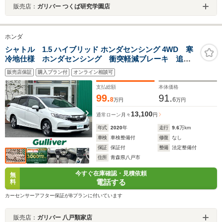
販売店：
ガリバー つくば研究学園店
ホンダ
シャトル 1.5 ハイブリッド ホンダセンシング 4WD 寒
冷地仕様 ホンダセンシング 衝突軽減ブレーキ 追従
クルーズコントロール 誤発進抑制機能 車線維持支援
販売店保証
購入プラン付
オンライン相談可
システム ビルトインETC スマートキー ワイパーデ
アイサー 社外CDオーディオ
支払総額
本体価格
99.
91.
8
6
万円
万円
13,100
通常ローン
月々
円
年式
2020
年
走行
9.6
万km
車検
車検整備付
修復
なし
保証
保証付
整備
法定整備付
住所
青森県八戸市
今すぐ在庫確認・見積依頼
無
電話する
料
カーセンサーアフター保証がBプランに付いています
販売店：
ガリバー 八戸類家店