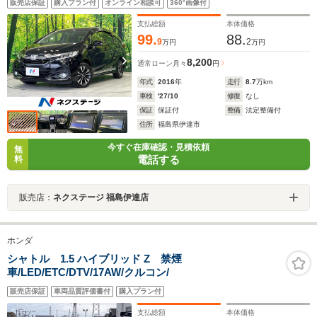
販売店保証
購入プラン付
オンライン相談可
360°画像付
テアリングスイッチ パドルシフト オートライト オ
ートエアコン フルセグ
支払総額
本体価格
99.
88.
9
2
万円
万円
8,200
通常ローン
月々
円
年式
2016
年
走行
8.7
万km
車検
'27/10
修復
なし
保証
保証付
整備
法定整備付
住所
福島県伊達市
今すぐ在庫確認・見積依頼
無
電話する
料
販売店：
ネクステージ 福島伊達店
ホンダ
シャトル 1.5 ハイブリッド Z 禁煙
車/LED/ETC/DTV/17AW/クルコン/
販売店保証
車両品質評価書付
購入プラン付
支払総額
本体価格