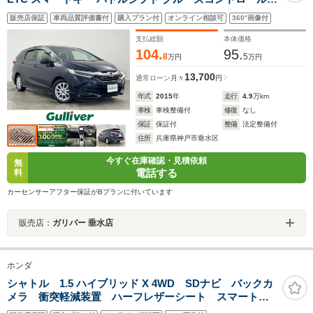
オートライト LEDヘッドライト シティブレーキアクティ
販売店保証
車両品質評価書付
購入プラン付
オンライン相談可
360°画像付
ブシステム社外15インチアルミホイール 純正フロアマッ
ト ハーフレザーシート
支払総額
本体価格
104.
95.
8
5
万円
万円
13,700
通常ローン
月々
円
年式
2015
年
走行
4.9
万km
車検
車検整備付
修復
なし
保証
保証付
整備
法定整備付
住所
兵庫県神戸市垂水区
今すぐ在庫確認・見積依頼
無
電話する
料
カーセンサーアフター保証がBプランに付いています
販売店：
ガリバー 垂水店
ホンダ
シャトル 1.5 ハイブリッド X 4WD SDナビ バックカ
メラ 衝突軽減装置 ハーフレザーシート スマートキ
ー LEDヘッド ETC クルコン 純正15インチAW ス