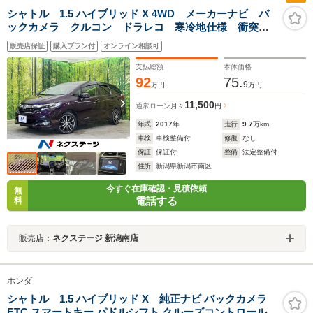
シャトル 1.5 ハイブリッド X 4WD メーカーナビ バ
ックカメラ クルコン ドラレコ 寒冷地仕様 衝突被
害軽減システム フルセグ 禁煙車 ハーフレザーシー
販売店保証
購入プラン付
オンライン相談可
ト スマートキー LEDヘッド ETC オートエアコ
ン Bluetooth
支払総額
本体価格
92
75.
9
万円
万円
11,500
通常ローン
月々
円
年式
2017
年
走行
9.7
万km
車検
車検整備付
修復
なし
保証
保証付
整備
法定整備付
住所
新潟県新潟市南区
今すぐ在庫確認・見積依頼
無
電話する
料
販売店：
ネクステージ 新潟南店
ホンダ
シャトル 1.5 ハイブリッド X 純正ナビ バックカメラ
ETC スマートキー パドルシフト クルーズコントロール