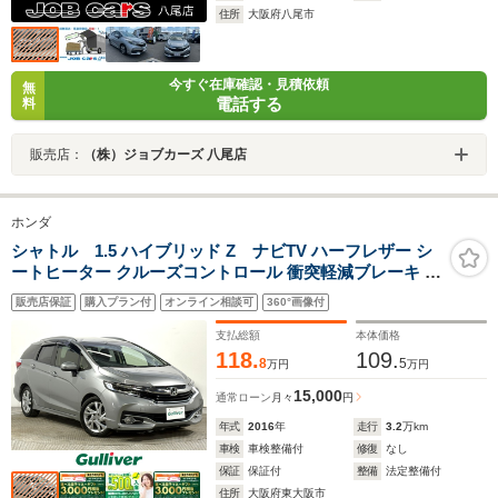
住所
大阪府八尾市
今すぐ在庫確認・見積依頼
無
電話する
料
販売店：
（株）ジョブカーズ 八尾店
ホンダ
シャトル 1.5 ハイブリッド Z ナビTV ハーフレザー シ
ートヒーター クルーズコントロール 衝突軽減ブレーキ オ
ートライト LEDヘッドライト スマートキー プッシュスタ
販売店保証
購入プラン付
オンライン相談可
360°画像付
ート オートエアコン ドライブレコーダー ETC
支払総額
本体価格
118.
109.
8
5
万円
万円
15,000
通常ローン
月々
円
年式
2016
年
走行
3.2
万km
車検
車検整備付
修復
なし
保証
保証付
整備
法定整備付
住所
大阪府東大阪市