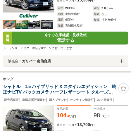
通常ローン
月々
円
年式
2019
年
走行
2.0
万km
車検
車検整備付
修復
なし
保証
保証付
整備
法定整備付
住所
宮城県名取市
今すぐ在庫確認・見積依頼
無
電話する
料
カーセンサーアフター保証がBプランに付いています
販売店：
ガリバー 南仙台店
ホンダ
シャトル 1.5 ハイブリッド X スタイルエディション 純
正ナビTV バックカメラ ハーフレザーシート クルーズコ
ントロール 衝突軽減ブレーキ スマートキー プッシュスタ
販売店保証
車両品質評価書付
購入プラン付
オンライン相談可
360°画像付
ート オートライト LEDヘッドライト ドライブレコーダー
ETC
支払総額
本体価格
104.
98.
8
8
万円
万円
13,700
通常ローン
月々
円