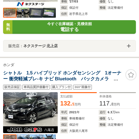
車検
'27/03
修復
なし
保証
保証付
整備
法定整備付
住所
岩手県北上市
今すぐ在庫確認・見積依頼
無
電話する
料
販売店：
ネクステージ 北上店
ホンダ
シャトル 1.5 ハイブリッド ホンダセンシング 1オーナ
ー 衝突軽減ブレ-キ ナビ Bluetooth バックカメラ
ETC エンジンプッシュスタート スマートキー 電動
販売店保証
車両品質評価書付
購入プラン付
360°画像付
格納ミラー クルーズコントロール オートライト 横
滑り防止装置 ドアバイザー 取り扱い説明書
支払総額
本体価格
132.
117.
5
8
万円
万円
年式
2021
年
走行
6.3
万km
車検
車検整備付
修復
なし
保証
保証付
整備
法定整備付
住所
大阪府八尾市