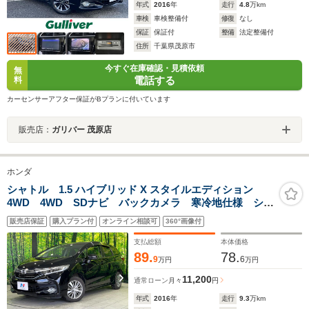
年式
2016
年
走行
4.8
万km
車検
車検整備付
修復
なし
保証
保証付
整備
法定整備付
住所
千葉県茂原市
今すぐ在庫確認・見積依頼
無
電話する
料
カーセンサーアフター保証がBプランに付いています
販売店：
ガリバー 茂原店
ホンダ
シャトル 1.5 ハイブリッド X スタイルエディション
4WD 4WD SDナビ バックカメラ 寒冷地仕様 シテ
ィブレーキアクティブシステム サ禁煙車 スマートキ
販売店保証
購入プラン付
オンライン相談可
360°画像付
ー ETC クルコン オートライト オートエアコン
15インチAW Bluetooth再生
支払総額
本体価格
89.
78.
9
6
万円
万円
11,200
通常ローン
月々
円
年式
2016
年
走行
9.3
万km