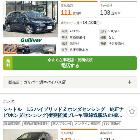
支払総額
本体価格
111.
103.
8
2
万円
万円
14,100
通常ローン
月々
円
年式
2017
年
走行
5.8
万km
車検
車検整備付
修復
なし
保証
保証付
整備
法定整備付
住所
兵庫県洲本市
今すぐ在庫確認・見積依頼
無
電話する
料
販売店：
ガリバー 洲本バイパス店
ホンダ
シャトル 1.5 ハイブリッド Z ホンダセンシング 純正ナ
ビ/ホンダセンシング(衝突軽減ブレ-キ/車線逸脱防止/標識
認識/先行車発進告知/誤発進抑制/アダプティブクルコン/
販売店保証
車両品質評価書付
購入プラン付
オンライン相談可
360°画像付
オートハイビーム)/LEDライト/シートヒーター/フルセグ
TV/Bluetooth/バックカメラ/ETC
支払総額
本体価格
142.
129.