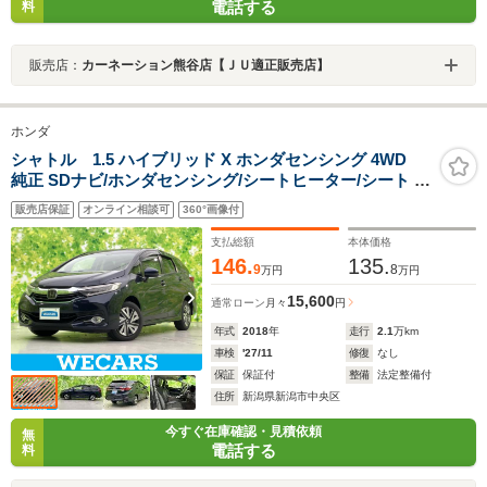
電話する
料
販売店：
カーネーション熊谷店【ＪＵ適正販売店】
ホンダ
シャトル 1.5 ハイブリッド X ホンダセンシング 4WD
純正 SDナビ/ホンダセンシング/シートヒーター/シート ハ
ーフレザー/ドライブレコーダー 純正/ヘッドランプ
販売店保証
オンライン相談可
360°画像付
LED/Bluetooth接続/ETC/EBD付ABS/横滑り防止装置
支払総額
本体価格
146.
135.
9
8
万円
万円
15,600
通常ローン
月々
円
年式
2018
年
走行
2.1
万km
車検
'27/11
修復
なし
保証
保証付
整備
法定整備付
住所
新潟県新潟市中央区
今すぐ在庫確認・見積依頼
無
電話する
料