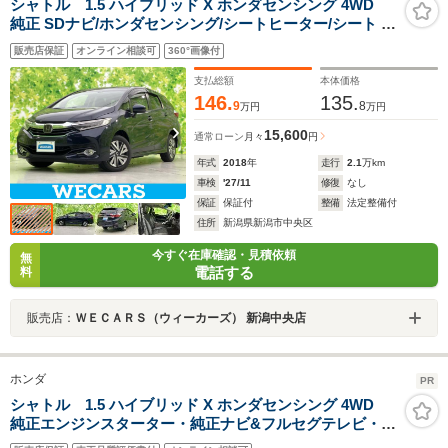
シャトル 1.5 ハイブリッド X ホンダセンシング 4WD
純正 SDナビ/ホンダセンシング/シートヒーター/シート ハ
ーフレザー/ドライブレコーダー 純正/ヘッドランプ
販売店保証
オンライン相談可
360°画像付
LED/Bluetooth接続/ETC/EBD付ABS/横滑り防止装置
支払総額
本体価格
146.
135.
9
8
万円
万円
15,600
通常ローン
月々
円
年式
2018
年
走行
2.1
万km
車検
'27/11
修復
なし
保証
保証付
整備
法定整備付
住所
新潟県新潟市中央区
今すぐ在庫確認・見積依頼
無
電話する
料
販売店：
ＷＥＣＡＲＳ（ウィーカーズ） 新潟中央店
ホンダ
PR
シャトル 1.5 ハイブリッド X ホンダセンシング 4WD
純正エンジンスターター・純正ナビ&フルセグテレビ・
CD・DVD・ブルートゥース・バックカメラ・ビルトイン