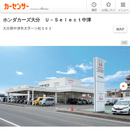
履歴
お気に入り
メニュー
ホンダカーズ大分 Ｕ－Ｓｅｌｅｃｔ中津
大分県中津市大字一ツ松５６３
MAP
1/5