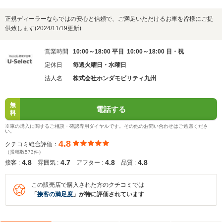
正規ディーラーならではの安心と信頼で、ご満足いただけるお車を皆様にご提
供致します(2024/11/19更新)
営業時間
10:00～18:00 平日 10:00～18:00 日・祝
定休日
毎週火曜日・水曜日
法人名
株式会社ホンダモビリティ九州
無
電話する
料
※車の購入に関するご相談・確認専用ダイヤルです。その他のお問い合わせはご遠慮くださ
い。
4.8
クチコミ総合評価：
（投稿数573件）
4.8
4.7
4.8
4.8
接客 :
雰囲気 :
アフター :
品質 :
この販売店で購入された方のクチコミでは
「
接客の満足度
」が特に評価されています