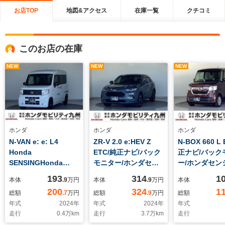
お店TOP
地図&アクセス
在庫一覧
クチコミ
このお店の在庫
NEW
NEW
NEW
ホンダ
ホンダ
ホンダ
N-VAN e: e: L4
ZR-V 2.0 e:HEV Z
N-BOX 660 L
Honda
ETC/純正ナビ/バック
正ナビ/バック
SENSINGHonda
モニター/ホンダセン
ー/ホンダセン
CONNECTナビ装着用
シング/全周囲カメラ
193
314
1
本体
.9
万円
本体
.9
万円
本体
スペシャルパッケージ
200
324
1
総額
.7
万円
総額
.9
万円
総額
7インチTFTメーター
年式
2024
年
年式
2024
年
年式
ハロゲンヘッドライト
走行
0.4
万km
走行
3.7
万km
走行
急速充電ポート