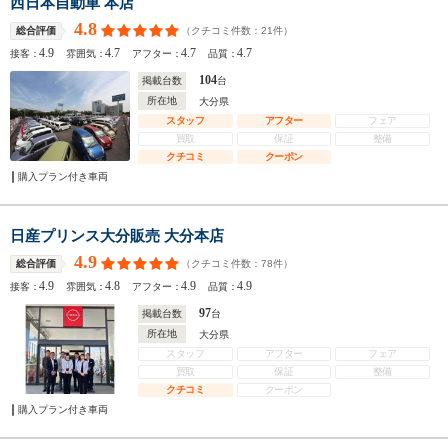
西日本自動車 本店
4.8
（クチコミ件数：
21
件）
総合評価
4.9
4.7
4.7
4.7
接客：
雰囲気：
アフター：
品質：
104
掲載台数
台
所在地
大分県
スタッフ
アフター
フェア
買取
保証
整備
クチコミ
クーポン
購入プラン付き車両
日産プリンス大分販売 大分本店
4.9
（クチコミ件数：
78
件）
総合評価
4.9
4.8
4.9
4.9
接客：
雰囲気：
アフター：
品質：
97
掲載台数
台
所在地
大分県
スタッフ
アフター
フェア
買取
保証
整備
クチコミ
クーポン
購入プラン付き車両