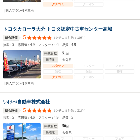
クチコミ
クーポン
購入プラン付き車両
トヨタカローラ大分 トヨタ認定中古車センター高城
5
（クチコミ件数：
10
件）
総合評価
5
4.9
4.6
4.9
接客：
雰囲気：
アフター：
品質：
51
掲載台数
台
所在地
大分県
スタッフ
アフター
フェア
買取
保証
整備
クチコミ
クーポン
購入プラン付き車両
いけべ自動車株式会社
5
（クチコミ件数：
21
件）
総合評価
5
4.6
4.9
5
接客：
雰囲気：
アフター：
品質：
50
掲載台数
台
所在地
大分県
スタッフ
アフター
フェア