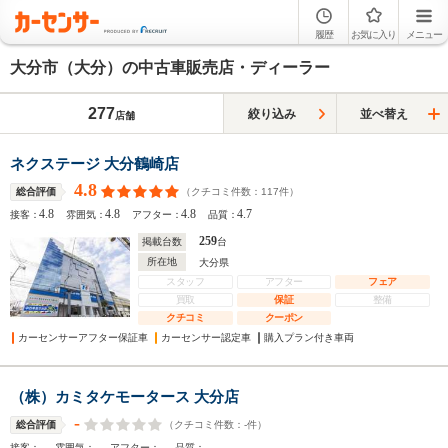
履歴
お気に入り
メニュー
大分市（大分）の中古車販売店・ディーラー
277
絞り込み
並べ替え
店舗
ネクステージ 大分鶴崎店
4.8
（クチコミ件数：
117
件）
総合評価
4.8
4.8
4.8
4.7
接客：
雰囲気：
アフター：
品質：
259
掲載台数
台
所在地
大分県
スタッフ
アフター
フェア
買取
保証
整備
クチコミ
クーポン
カーセンサーアフター保証車
カーセンサー認定車
購入プラン付き車両
（株）カミタケモータース 大分店
-
（クチコミ件数：
-
件）
総合評価
-
-
-
-
接客：
雰囲気：
アフター：
品質：