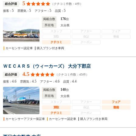
5
（クチコミ件数：
4
件）
総合評価
5
5
5
5
接客：
雰囲気：
アフター：
品質：
176
掲載台数
台
所在地
大分県
スタッフ
アフター
フェア
買取
保証
整備
クチコミ
クーポン
カーセンサー認定車
購入プラン付き車両
ＷＥＣＡＲＳ（ウィーカーズ） 大分下郡店
4.5
（クチコミ件数：
45
件）
総合評価
4.6
4.5
4.6
4.4
接客：
雰囲気：
アフター：
品質：
140
掲載台数
台
所在地
大分県
スタッフ
アフター
フェア
買取
保証
整備
クチコミ
クーポン
カーセンサーアフター保証車
カーセンサー認定車
購入プラン付き車両