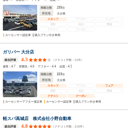
235
掲載台数
台
所在地
大分県
スタッフ
アフター
フェア
買取
保証
整備
クチコミ
クーポン
カーセンサー認定車
購入プラン付き車両
ガリバー 大分店
4.3
（クチコミ件数：
21
件）
総合評価
4.7
4.6
4.4
4.5
接客：
雰囲気：
アフター：
品質：
223
掲載台数
台
所在地
大分県
スタッフ
アフター
フェア
買取
保証
整備
クチコミ
クーポン
カーセンサーアフター保証車
カーセンサー認定車
購入プラン付き車両
軽スパ高城店 株式会社小野自動車
4.8
（クチコミ件数：
119
件）
総合評価