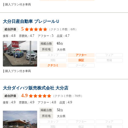
購入プラン付き車両
大分日産自動車 プレジールＵ
5
（クチコミ件数：
6
件）
総合評価
4.8
4.7
5
4.7
接客：
雰囲気：
アフター：
品質：
65
掲載台数
台
所在地
大分県
スタッフ
アフター
フェア
買取
保証
整備
クチコミ
クーポン
購入プラン付き車両
大分ダイハツ販売株式会社 大分店
4.9
（クチコミ件数：
76
件）
総合評価
4.9
4.9
4.8
4.9
接客：
雰囲気：
アフター：
品質：
52
掲載台数
台
所在地
大分県
スタッフ
アフター
フェア
買取
保証
整備