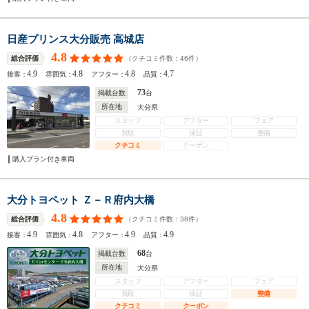
日産プリンス大分販売 高城店
4.8
（クチコミ件数：
46
件）
総合評価
4.9
4.8
4.8
4.7
接客：
雰囲気：
アフター：
品質：
73
掲載台数
台
所在地
大分県
スタッフ
アフター
フェア
買取
保証
整備
クチコミ
クーポン
購入プラン付き車両
大分トヨペット Ｚ－Ｒ府内大橋
4.8
（クチコミ件数：
38
件）
総合評価
4.9
4.8
4.9
4.9
接客：
雰囲気：
アフター：
品質：
68
掲載台数
台
所在地
大分県
スタッフ
アフター
フェア
買取
保証
整備
クチコミ
クーポン