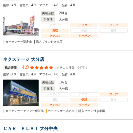
4.9
4.9
4.8
4.8
接客：
雰囲気：
アフター：
品質：
201
掲載台数
台
所在地
大分県
スタッフ
アフター
フェア
買取
保証
整備
クチコミ
クーポン
カーセンサー認定車
購入プラン付き車両
ネクステージ 大分店
4.9
（クチコミ件数：
647
件）
総合評価
4.9
4.9
4.8
4.8
接客：
雰囲気：
アフター：
品質：
197
掲載台数
台
所在地
大分県
スタッフ
アフター
フェア
買取
保証
整備
クチコミ
クーポン
カーセンサーアフター保証車
カーセンサー認定車
購入プラン付き車両
ＣＡＲ ＰＬＡＴ 大分中央