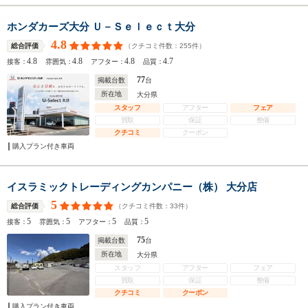
ホンダカーズ大分 Ｕ－Ｓｅｌｅｃｔ大分
4.8
（クチコミ件数：
255
件）
総合評価
4.8
4.8
4.8
4.7
接客：
雰囲気：
アフター：
品質：
77
掲載台数
台
所在地
大分県
スタッフ
アフター
フェア
買取
保証
整備
クチコミ
クーポン
購入プラン付き車両
イスラミックトレーディングカンパニー（株） 大分店
5
（クチコミ件数：
33
件）
総合評価
5
5
5
5
接客：
雰囲気：
アフター：
品質：
75
掲載台数
台
所在地
大分県
スタッフ
アフター
フェア
買取
保証
整備
クチコミ
クーポン
購入プラン付き車両