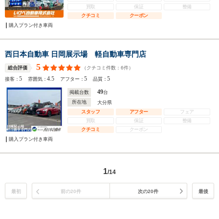
買取
保証
整備
クチコミ
クーポン
購入プラン付き車両
西日本自動車 日岡展示場 軽自動車専門店
5
（クチコミ件数：
6
件）
総合評価
5
4.5
5
5
接客：
雰囲気：
アフター：
品質：
49
掲載台数
台
所在地
大分県
スタッフ
アフター
フェア
買取
保証
整備
クチコミ
クーポン
購入プラン付き車両
1
/14
最初
前の20件
次の20件
最後