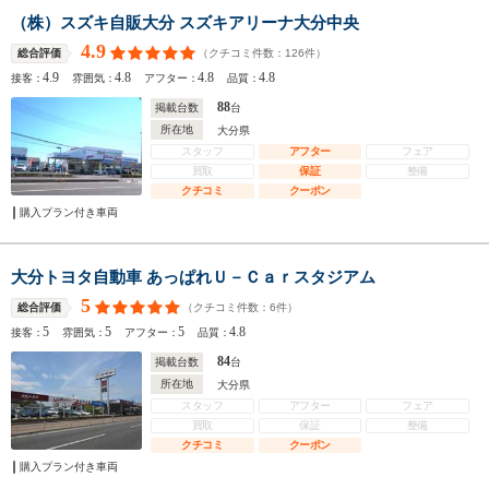
（株）スズキ自販大分 スズキアリーナ大分中央
4.9
（クチコミ件数：
126
件）
総合評価
4.9
4.8
4.8
4.8
接客：
雰囲気：
アフター：
品質：
88
掲載台数
台
所在地
大分県
スタッフ
アフター
フェア
買取
保証
整備
クチコミ
クーポン
購入プラン付き車両
大分トヨタ自動車 あっぱれＵ－Ｃａｒスタジアム
5
（クチコミ件数：
6
件）
総合評価
5
5
5
4.8
接客：
雰囲気：
アフター：
品質：
84
掲載台数
台
所在地
大分県
スタッフ
アフター
フェア
買取
保証
整備
クチコミ
クーポン
購入プラン付き車両