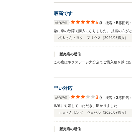
最高です
5
点
5
接客：
雰囲気
総合評価
急に車の故障で購入になりました。 担当の方が
桃太さん
トヨタ プリウス（
2026/08
購入）
販売店の返信
この度はネクステージ大分店でご購入頂き誠にあ
早い対応
3
点
3
接客：
雰囲気
総合評価
迅速に対応していただき、助かりました。
ｍａさん
ホンダ ヴェゼル（
2026/07
購入）
販売店の返信