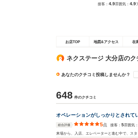
4.9
4.9
接客：
雰囲気：
お店TOP
地図&アクセス
在
ネクステージ 大分店のク
あなたのクチコミ投稿しませんか？
648
件のクチコミ
オペレーションがしっかりとされて
5
点
5
接客：
雰囲気
総合評価
来場から、入店、エレベーターと進む中で、スタ