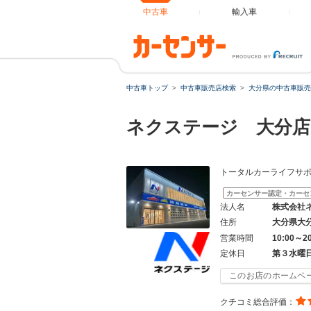
中古車
輸入車
中古車トップ
中古車販売店検索
大分県の中古車販売
ネクステージ 大分店
トータルカーライフサポ
カーセンサー認定・カーセ
法人名
株式会社
住所
大分県大
営業時間
10:00～2
定休日
第３水曜
このお店のホームペ
クチコミ総合評価：