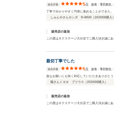
5
点
5
接客：
雰囲気
総合評価
丁寧で分かりやすく円滑に進めることができた。
しゅんやさん
ホンダ N-WGN（
2026/08
購入
販売店の返信
この度はネクステージ大分店でご購入頂き誠にあ
親切丁寧でした
5
点
5
接客：
雰囲気
総合評価
急なお願いにも快く対応していただきありがとう
陽さん
トヨタ プリウス（
2026/08
購入）
販売店の返信
この度はネクステージ大分店でご購入頂き誠にあ