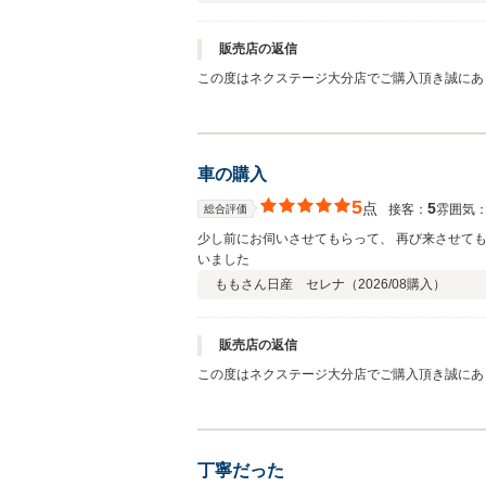
販売店の返信
この度はネクステージ大分店でご購入頂き誠にあ
車の購入
5
点
5
接客：
雰囲気
総合評価
少し前にお伺いさせてもらって、 再び来させても
いました
ももさん
日産 セレナ（
2026/08
購入）
販売店の返信
この度はネクステージ大分店でご購入頂き誠にあ
丁寧だった