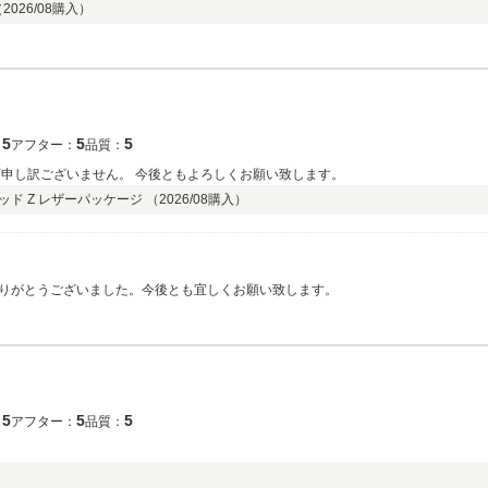
（
2026/08
購入）
5
5
5
：
アフター：
品質：
変申し訳ございません。 今後ともよろしくお願い致します。
ッド Z レザーパッケージ （
2026/08
購入）
りがとうございました。今後とも宜しくお願い致します。
5
5
5
：
アフター：
品質：