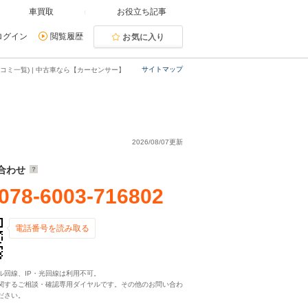
車買取
お役立ち記事
ログイン
閲覧履歴
お気に入り
サイトマップ
コミ一覧) | 中古車なら【カーセンサー】
2026/08/07更新
合わせ
078-6003-716802
電話番号を読み取る
ル回線、IP・光回線は利用不可。
関するご相談・確認専用ダイヤルです。その他のお問い合わ
ださい。