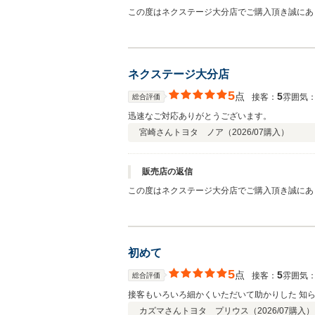
この度はネクステージ大分店でご購入頂き誠にあ
ネクステージ大分店
5
点
5
接客：
雰囲気
総合評価
迅速なご対応ありがとうございます。
宮崎さん
トヨタ ノア（
2026/07
購入）
販売店の返信
この度はネクステージ大分店でご購入頂き誠にあ
初めて
5
点
5
接客：
雰囲気
総合評価
接客もいろいろ細かくいただいて助かりした 知
カズマさん
トヨタ プリウス（
2026/07
購入）