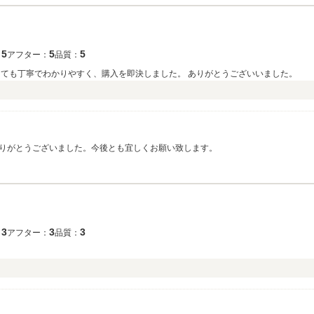
5
5
5
：
アフター：
品質：
とても丁寧でわかりやすく、購入を即決しました。 ありがとうございいました。
りがとうございました。今後とも宜しくお願い致します。
3
3
3
：
アフター：
品質：