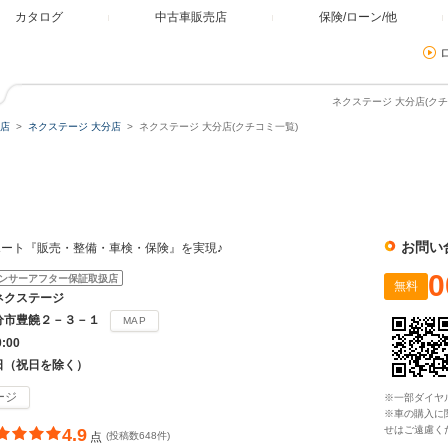
カタログ
中古車販売店
保険/ローン/他
ネクステージ 大分店(クチ
店
ネクステージ 大分店
ネクステージ 大分店(クチコミ一覧)
お問い
ート『販売・整備・車検・保険』を実現♪
0
ンサーアフター保証取扱店
無料
ネクステージ
分市豊饒２－３－１
MAP
0:00
日（祝日を除く）
ージ
※一部ダイヤ
※車の購入に
せはご遠慮く
4.9
点
(投稿数648件)