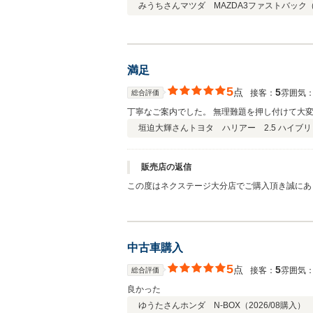
みうちさん
マツダ MAZDA3ファストバック
満足
5
点
5
接客：
雰囲気
総合評価
丁寧なご案内でした。 無理難題を押し付けて大
垣迫大輝さん
トヨタ ハリアー 2.5 ハイブリ
販売店の返信
この度はネクステージ大分店でご購入頂き誠にあ
中古車購入
5
点
5
接客：
雰囲気
総合評価
良かった
ゆうたさん
ホンダ N-BOX（
2026/08
購入）