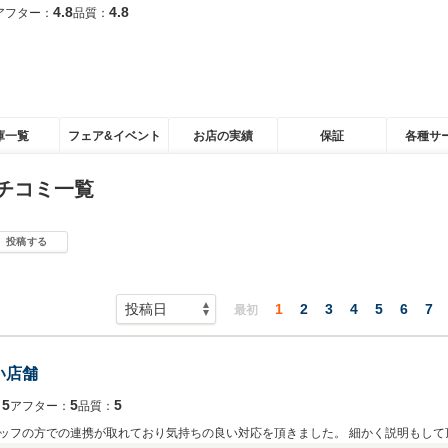
4.8
4.8
アフター：
品質：
庫一覧
フェア&イベント
お店の実績
保証
各種サ
チコミ一覧
投稿する
1
2
3
4
5
6
7
最初
い店舗
5
5
5
：
アフター：
品質：
ッフの方での連携が取れており気持ちの良い対応を頂きました。 細かく説明もして