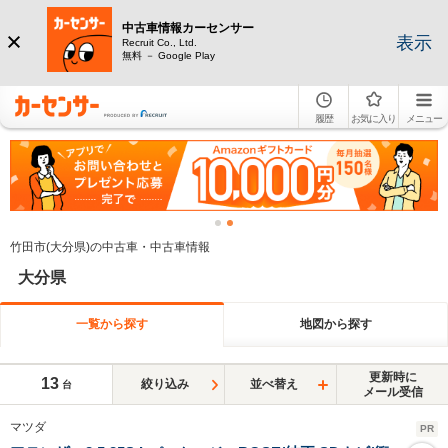
中古車情報カーセンサー
表示
Recruit Co., Ltd.
無料 － Google Play
履歴
お気に入り
メニュー
竹田市(大分県)の中古車・中古車情報
大分県
一覧から探す
地図から探す
更新時に
13
絞り込み
並べ替え
台
メール受信
マツダ
PR