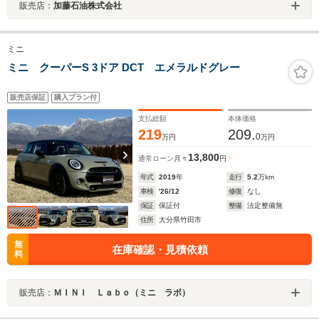
販売店：
加藤石油株式会社
ミニ
ミニ クーパーS 3ドア DCT エメラルドグレー
販売店保証
購入プラン付
支払総額
本体価格
219
209.
0
万円
万円
13,800
通常ローン
月々
円
年式
2019
年
走行
5.2
万km
車検
'26/12
修復
なし
保証
保証付
整備
法定整備無
住所
大分県竹田市
無
在庫確認・見積依頼
料
販売店：
ＭＩＮＩ Ｌａｂｏ（ミニ ラボ）