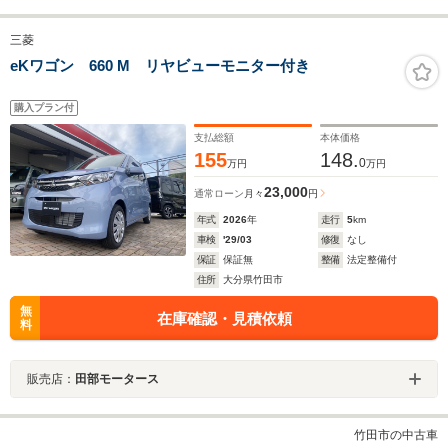
三菱
eKワゴン 660 M リヤビューモニター付き
購入プラン付
支払総額
本体価格
155
148.
0
万円
万円
23,000
通常ローン
月々
円
年式
2026
年
走行
5
km
車検
'29/03
修復
なし
保証
保証無
整備
法定整備付
住所
大分県竹田市
無
在庫確認・見積依頼
料
販売店：
田部モータース
竹田市の中古車