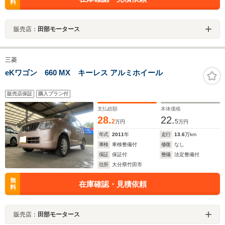
料
販売店：
田部モータース
三菱
eKワゴン 660 MX キーレス アルミホイール
販売店保証
購入プラン付
支払総額
本体価格
28.
22.
2
5
万円
万円
年式
2011
年
走行
13.6
万km
車検
車検整備付
修復
なし
保証
保証付
整備
法定整備付
住所
大分県竹田市
無
在庫確認・見積依頼
料
販売店：
田部モータース