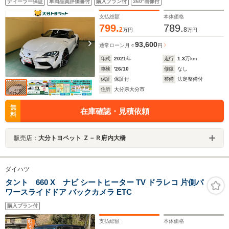
ディーラー保証
車両品質評価書付
購入プラン付
360°画像付
支払総額
本体価格
799.
789.
2
8
万円
万円
93,600
通常ローン
月々
円
年式
2021
年
走行
1.3
万km
車検
'26/10
修復
なし
保証
保証付
整備
法定整備付
住所
大分県大分市
無
在庫確認・見積依頼
料
販売店：
大分トヨペット Ｚ－Ｒ府内大橋
ダイハツ
タント 660 X ナビ シートヒーター TV ドラレコ 片側パ
ワースライドドア バックカメラ ETC
購入プラン付
支払総額
本体価格