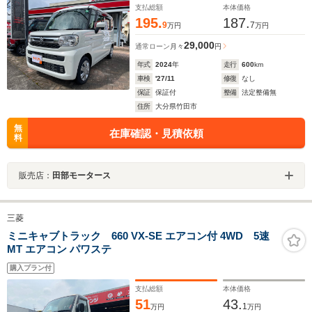
ー前後 ETC車載器
支払総額
本体価格
195.
187.
9
7
万円
万円
29,000
通常ローン
月々
円
年式
2024
年
走行
600
km
車検
'27/11
修復
なし
保証
保証付
整備
法定整備無
住所
大分県竹田市
無
在庫確認・見積依頼
料
販売店：
田部モータース
三菱
ミニキャブトラック 660 VX-SE エアコン付 4WD 5速
MT エアコン パワステ
購入プラン付
支払総額
本体価格
51
43.
1
万円
万円