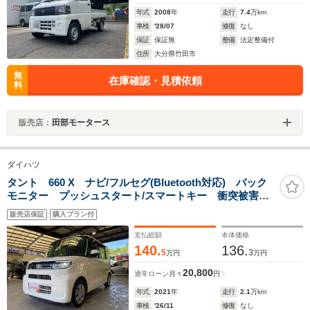
年式
2008
年
走行
7.4
万km
車検
'28/07
修復
なし
保証
保証無
整備
法定整備付
住所
大分県竹田市
無
在庫確認・見積依頼
料
販売店：
田部モータース
ダイハツ
タント 660 X ナビ/フルセグ(Bluetooth対応) バック
モニター プッシュスタート/スマートキー 衝突被害軽
減ブレーキ 障害物センサー シートヒーター 両側ス
販売店保証
購入プラン付
ライド片側電動ドア ETC エコアイドル
支払総額
本体価格
140.
136.
5
3
万円
万円
20,800
通常ローン
月々
円
年式
2021
年
走行
2.1
万km
車検
'26/11
修復
なし