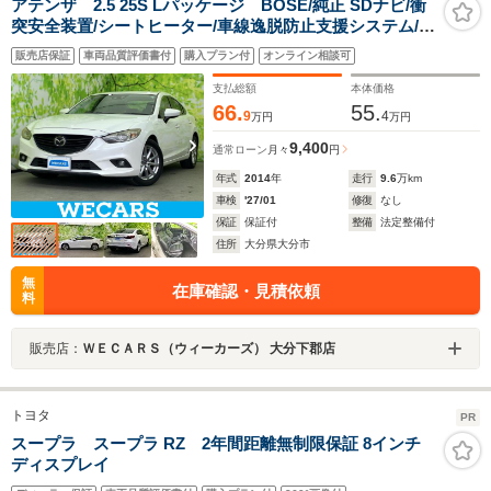
アテンザ 2.5 25S Lパッケージ BOSE/純正 SDナビ/衝
突安全装置/シートヒーター/車線逸脱防止支援システム/シ
ート フルレザー/ヘッドランプ HID/Bluetooth接
販売店保証
車両品質評価書付
購入プラン付
オンライン相談可
続/ETC/EBD付ABS/横滑り防止装置
支払総額
本体価格
66.
55.
9
4
万円
万円
9,400
通常ローン
月々
円
年式
2014
年
走行
9.6
万km
車検
'27/01
修復
なし
保証
保証付
整備
法定整備付
住所
大分県大分市
無
在庫確認・見積依頼
料
販売店：
ＷＥＣＡＲＳ（ウィーカーズ） 大分下郡店
トヨタ
PR
スープラ スープラ RZ 2年間距離無制限保証 8インチ
ディスプレイ