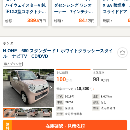
ハイウェイスターV 純
ダセンシング ワンオ
X SA 禁煙車
正12.3型コネクトナ
ーナー 7インチナビ
スライドドア
ビ!パノラミックビュ
(純正用品VXM-
トキー シー
389
84
総額：
.8
万円
総額：
.3
万円
総額：
ーモニター!登録済未
185VFi) バックカメ
ー LEDヘッ
使用!純正16インチア
ラ ETC 両側電動ス
ト AUTOラ
ルミ!プロパイロッ
ライドドア
突被害軽減ブ
ホンダ
ト!Wエアコン!ブライ
Bluetooth LEDオー
電動格納ドア
ンドスポットモニタ
トライト 衝突被害軽
ィンカー ア
N-ONE 660 スタンダード L ホワイトクラッシースタイ
ル ナビ TV CD/DVD
ー!衝突軽減!パノラマ
減ブレーキ フルセグ
グストップ 純
ビュー!ドラレコ前後!
TV サイドエアバッ
インチアルミ
購入プラン付
ク
支払総額
本体価格
100
98.
0
万円
万円
18,800
通常ローン
月々
円
年式
2019
年
走行
3.0
万km
車検
'28/06
修復
なし
保証
保証無
整備
法定整備付
住所
大分県竹田市
無
在庫確認・見積依頼
料