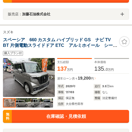
販売店：
加藤石油株式会社
スズキ
スペーシア 660 カスタム ハイブリッド GS ナビ TV
BT 片側電動スライドドア ETC アルミホイール シート
ヒーター
購入プラン付
支払総額
本体価格
137
135.
0
万円
万円
19,200
通常ローン
月々
円
年式
2020
年
走行
3.0
万km
車検
'27/03
修復
なし
保証
保証無
整備
法定整備付
住所
大分県竹田市
無
在庫確認・見積依頼
料