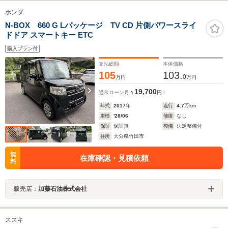
ホンダ
N-BOX 660 G Lパッケージ TV CD 片側パワースライ
ドドア スマートキー ETC
購入プラン付
支払総額
本体価格
105
103.
0
万円
万円
19,700
通常ローン
月々
円
年式
2017
年
走行
4.7
万km
車検
'28/06
修復
なし
保証
保証無
整備
法定整備付
住所
大分県竹田市
無
在庫確認・見積依頼
料
販売店：
加藤石油株式会社
スズキ