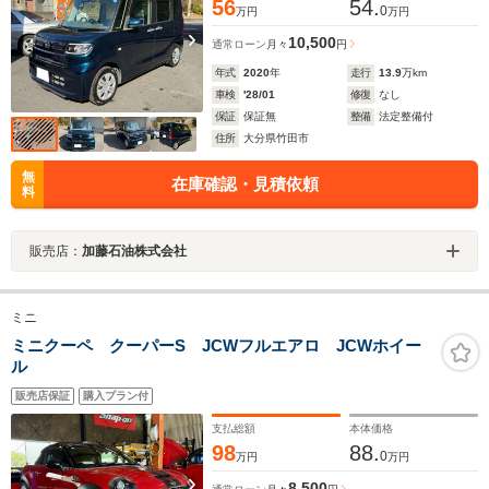
56
54.
0
万円
万円
10,500
通常ローン
月々
円
年式
2020
年
走行
13.9
万km
車検
'28/01
修復
なし
保証
保証無
整備
法定整備付
住所
大分県竹田市
無
在庫確認・見積依頼
料
販売店：
加藤石油株式会社
ミニ
ミニクーペ クーパーS JCWフルエアロ JCWホイー
ル
販売店保証
購入プラン付
支払総額
本体価格
98
88.
0
万円
万円
8,500