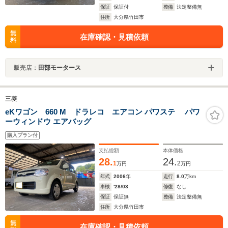
保証
保証付
整備
法定整備無
住所
大分県竹田市
無
在庫確認・見積依頼
料
販売店：
田部モータース
三菱
eKワゴン 660 M ドラレコ エアコン パワステ パワ
ーウィンドウ エアバッグ
購入プラン付
支払総額
本体価格
28.
24.
1
2
万円
万円
年式
2006
年
走行
8.0
万km
車検
'28/03
修復
なし
保証
保証無
整備
法定整備無
住所
大分県竹田市
無
在庫確認・見積依頼