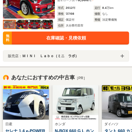
通常ローン
月々
円
年式
2012
年
走行
8.4
万km
車検
'27/08
修復
なし
保証
保証付
整備
法定整備無
住所
大分県竹田市
無
在庫確認・見積依頼
料
販売店：
ＭＩＮＩ Ｌａｂｏ（ミニ ラボ）
あなたにおすすめの中古車
［PR］
日産
ホンダ
ダイハツ
セレナ 1.4 e-POWER
N-BOX 660 G L ホン
タント 660 