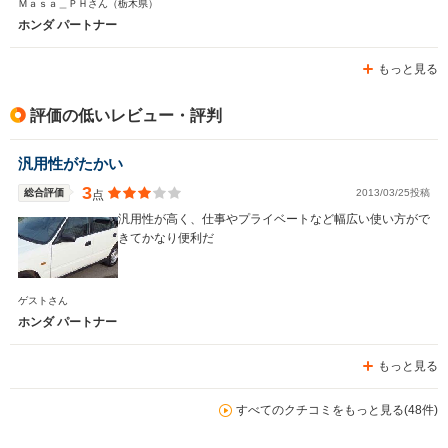
Ｍａｓａ＿ＰＨさん
（栃木県）
ウェイブとほぼ同じに変身出来ます。加速は悪く乗り心地
ホンダ パートナー
もゴツゴツするので走行性能や質感を求める人には向きま
せん。所詮はバンですから…。
もっと見る
評価の低いレビュー・評判
汎用性がたかい
3
総合評価
2013/03/25投稿
点
汎用性が高く、仕事やプライベートなど幅広い使い方がで
きてかなり便利だ
ゲストさん
ホンダ パートナー
もっと見る
すべてのクチコミをもっと見る(48件)