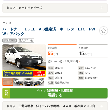
販売店：
カートピアピーズ
ホンダ
パートナー 1.5 EL AIS鑑定済 キーレス ETC PW
Wエアバック
販売店保証
購入プラン付
支払総額
本体価格
55
45.
0
万円
万円
10,800
通常ローン
月々
円
年式
2007
年
走行
10.8
万km
車検
'27/04
修復
なし
保証
保証付
整備
法定整備付
住所
富山県魚津市
今すぐ在庫確認・見積依頼
無
電話する
料
販売店：
三井自動車 軽トラバン商用車 ４ＷＤ 総在庫２００台 全車ＡＩＳ鑑定済 業販歓迎