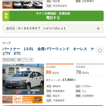
保証
保証無
整備
法定整備付
住所
埼玉県北本市
今すぐ在庫確認・見積依頼
無
電話する
料
販売店：
ＨＩＳＥＣＲＥＴ ハイシークレット
ホンダ
パートナー 1.5 EL 全席パワーウィンド キーレス ナ
ビTV ETC
販売店保証
購入プラン付
支払総額
本体価格
88.
78.
8
0
万円
万円
17,900
通常ローン
月々
円
年式
2012
年
走行
7.7
万km
車検
車検整備付
修復
なし
保証
保証付
整備
法定整備付
住所
千葉県柏市