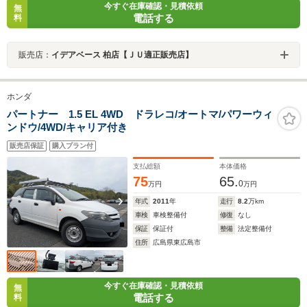
今すぐ在庫確認・見積依頼
無
電話する
料
販売店：
イデアベース 柏店【ＪＵ適正販売店】
ホンダ
パートナー 1.5 EL 4WD ドラレコ/オートマ/パワーウィ
ンドウ/4WD/キャリア付き
販売店保証
購入プラン付
支払総額
本体価格
75
65.
0
万円
万円
年式
2011
年
走行
8.2
万km
車検
車検整備付
修復
なし
保証
保証付
整備
法定整備付
住所
広島県東広島市
今すぐ在庫確認・見積依頼
無
電話する
料