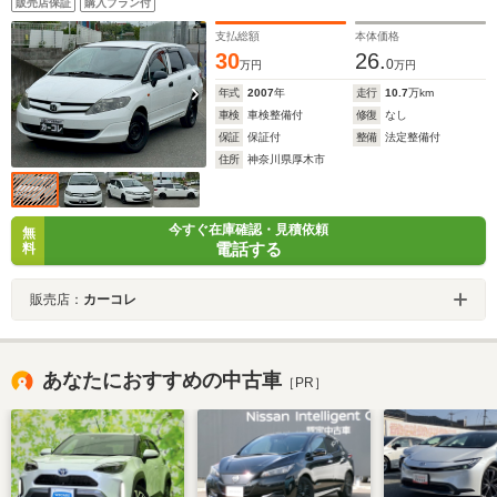
販売店保証
購入プラン付
支払総額
本体価格
30
26.
0
万円
万円
年式
2007
年
走行
10.7
万km
車検
車検整備付
修復
なし
保証
保証付
整備
法定整備付
住所
神奈川県厚木市
今すぐ在庫確認・見積依頼
無
電話する
料
販売店：
カーコレ
あなたにおすすめの中古車
［PR］