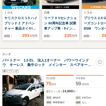
トヨタ
日産
トヨタ
ヤリスクロス 1.5 ハイ
リーフ X Vセレクショ
プリウス 2.0 
ブリッド Z アドベン
ン 90周年記念車 試乗
ーズコント
チャー 新品タイヤ/デ
車アップ車・9インチ
BSM ワン
ィスプレイオーディ
メーカーナビ・全方位
ETC シート
293
235
2
総額：
.9
万円
総額：
万円
総額：
オ/衝突安全装置/シー
モニター・プロパイロ
トヒーター/パノラミ
ット・スマートミラ
ックビューモニター/
ー・シート・ハンドル
ホンダ
車線逸脱防止支援シス
ヒーター
テム/シート ハーフレ
パートナー 1.5 EL 法人1オーナー パワーウインド
ウ キーレス 集中ロック メインキー スペアキー
ザー/ヘッドランプ
純正ナビ TV SD AUX 純正ETC メンテナンスノー
LED/ETC2.0
購入プラン付
ト 取扱説明書 OPドアバイザー OPスプラッシュガ
ード OPシガーソケット
支払総額
本体価格
75
59.
0
万円
万円
14,800
通常ローン
月々
円
年式
2011
年
走行
3.0
万km
車検
車検整備付
修復
なし