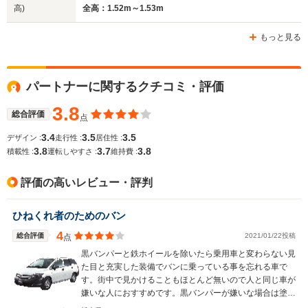
高)
全高：1.52m～1.53m
ホイールベース
ホイールベース
ホイー
-m
-m
もっと見る
パートナーに関するクチコミ・評価
WLTCモード
-
-
-
燃費
3.8
総合評価
点
3.4
3.5
3.5
デザイン :
走行性 :
居住性 :
3.8
3.7
3.8
積載性 :
運転しやすさ :
維持費 :
排気量
1834～1972cc
1343～1590cc
1456～21
評価の高いレビュー・評判
駆動方式
FF、4WD
FF、4WD
FF
ひねくれ者のためのバン
4
総合評価
2021/01/22投稿
点
黒バンパーと鉄ホイールを除いたら乗用車と変わらない見
た目と充実した装備でバンに乗っている事を忘れる車で
す。街中で見かけることもほとんど無いので人と同じ車が
嫌いな人におすすめです。黒バンパーが嫌いな場合は塗る
かエアウェイブのバンパーに交換すれば前から見たらエア