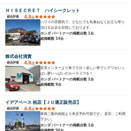
ＨＩＳＥＣＲＥＴ ハイシークレット
4.9
総合評価
点
ハワイの雰囲気で、どなたでも気兼ねなくお立ち寄り
頂けるお店を目指しております。
1
ホンダ パートナーの
掲載台数
台
14
総掲載数
台
株式会社清貴
4.9
総合評価
点
富里インターより車で５分！楽しい車でシアワセいっ
ぱい夢いっぱいのカーライフを！
1
ホンダ パートナーの
掲載台数
台
9
総掲載数
台
イデアベース 柏店【ＪＵ適正販売店】
4.8
総合評価
点
車両ご案内画面より来店予約可能です。 是非、ご利用
下さい。
1
ホンダ パートナーの
掲載台数
台
50
総掲載数
台