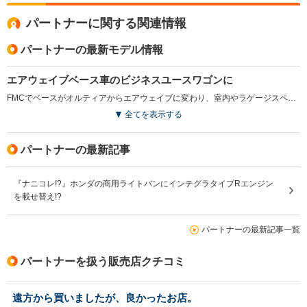
パートナーに関する関連情報
パートナーの最新モデル情報
エアウェイブベース車のビジネスユースワゴンに
FMCでベースがオルティアからエアウェイブに変わり、室内やラゲージスペースのいずれも拡大された。エンジンは1.5Lの直4i-DSIにクラス初となる5ATを組み合わせ、スムーズな加速とハイレベルな燃費性能を実現させた。クリーン性能も「平成17年排出ガス基準75%低減レベル」を達成している。駆動方式はFFのみ。リアには5:5分割シートを採用し、両方畳めばクラストップレベルとなる容量1147Lのラゲージスペースが出現する。安全装備は前席エアバッグが全車に標準装備となるほか、一部のグレードにはサイドエアバッグもオプション設定される。(2006.3)
全てを表示する
パートナーの最新記事
『ナニコレ!?』ホンダの商用ライトバンにインテグラタイプRエンジン
を載せ替え!?
パートナーの最新記事一覧
パートナーを扱う販売店クチコミ
遠方から買いましたが、良かったお店。