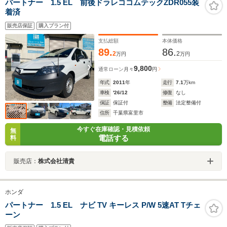
パートナー 1.5 EL 前後ドラレココムテックZDR055装
着済
販売店保証
購入プラン付
支払総額
本体価格
89.
86.
2
2
万円
万円
9,800
通常ローン
月々
円
年式
2011
年
走行
7.1
万km
車検
'26/12
修復
なし
保証
保証付
整備
法定整備付
住所
千葉県富里市
今すぐ在庫確認・見積依頼
無
電話する
料
販売店：
株式会社清貴
ホンダ
パートナー 1.5 EL ナビ TV キーレス P/W 5速AT Tチェ
ーン