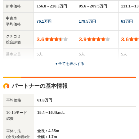
新車価格
156.8～218.3万円
95.6～209.5万円
111.1～1
中古車
76.1万円
179.5万円
63万円
平均価格
クチコミ
3.6
3.9
3.6
総合評価
乗車定員
5人
5人
5人
▼
全てを表示する
ドア数
5ドア
5ドア
5ドア
全高
全高
全
パートナーの基本情報
1.44m～1.5m
1.47m～1.52m
1.
平均価格
61.8万円
全幅
全幅
全
10.15モード
15.4～16.4km/L
サイズ
1.7m
1.69m
1.
燃費
全長
全長
(全長x全幅x全高)
4.57m～4.64m
4.11m～4.24m
4.26m
車体寸法
全長：4.35m
(全長x全幅x全
全幅：1.7m