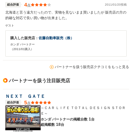
4
総合評価
2011/01/20投稿
点
北海道と言う遠方だったので、実物を見ないまま買いましたが 販売店の方の
的確な対応で良い買い物が出来ました。
ゲスト
購入した販売店：
佐藤自動車販売（株）
ホンダ パートナー
（2011/01購入）
パートナーを扱う販売店クチコミをもっと見る
パートナーを扱う注目販売店
ＮＥＸＴ ＧＡＴＥ
5
総合評価
点
～ＣＡＲ ＬＩＦＥ ＴＯＴＡＬ ＤＥＳＩＧＮ ＳＴＯＲ
Ｅ～
1
ホンダ パートナーの
掲載台数
台
18
総掲載数
台