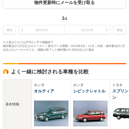
物件更新時にメールを受け取る
1
/1
最初
前の30件
次の30件
最後
※人気のクルマは平均1ヶ月で掲載終了
物件数合計1万台以上のメーカー｜算出データ期間：2024年9月～11月｜内容：物件数合計1万
台以上のメーカーのうち、掲載が終了した物件数が1,000台以上の場合
よく一緒に検討される車種を比較
ホンダ
ホンダ
トヨタ
オルティア
シビックシャトル
スプリン
ン
基本情報