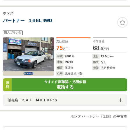
ホンダ
パートナー 1.6 EL 4WD
購入プラン付
支払総額
本体価格
75
68.
0
万円
万円
年式
2001
年
走行
19.5
万km
車検
'26/10
修復
なし
保証
保証無
整備
法定整備無
住所
北海道旭川市
今すぐ在庫確認・見積依頼
無
電話する
料
販売店：
ＫＡＺ ＭＯＴＯＲ’Ｓ
ホンダ パートナー（全国）の中古車