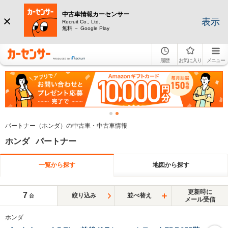
中古車情報カーセンサー
表示
Recruit Co., Ltd.
無料 － Google Play
履歴
お気に入り
メニュー
パートナー（ホンダ）の中古車・中古車情報
ホンダ パートナー
一覧から探す
地図から探す
更新時に
7
絞り込み
並べ替え
台
メール受信
ホンダ